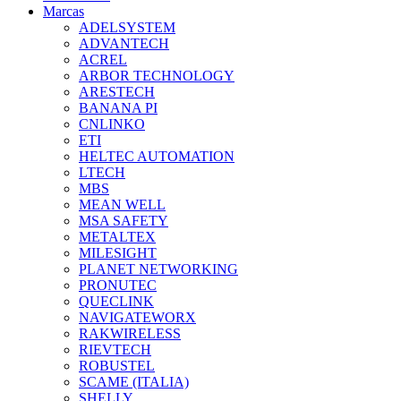
Marcas
ADELSYSTEM
ADVANTECH
ACREL
ARBOR TECHNOLOGY
ARESTECH
BANANA PI
CNLINKO
ETI
HELTEC AUTOMATION
LTECH
MBS
MEAN WELL
MSA SAFETY
METALTEX
MILESIGHT
PLANET NETWORKING
PRONUTEC
QUECLINK
NAVIGATEWORX
RAKWIRELESS
RIEVTECH
ROBUSTEL
SCAME (ITALIA)
SHELLY