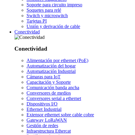
Soporte para circuito impreso
Soquetes para relé
Switch y microswitch
Tarjetas PI
Unión y derivación de cable
Conectividad
Conectividad
Alimentación por ethernet (PoE)
Automatización del hogar
Automatización Industrial
Cámaras para IoT
Capacitación y Soporte
Comunicación banda ancha
Conversores de medios
Conversores serial a ethernet
Dispositivos I/O
Ethernet Industrial
Extensor ethernet sobre cable cobre
Gateway LoRaWAN
Gestión de redes
Infraestructura Ethercat