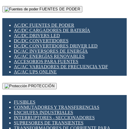
RELÉS INTELIGENTES WIFI
GATEWAY LORAWAN
RELÉS MINIATURA DE POTENCIA
FUENTES DE PODER
GESTIÓN DE REDES
SENSORES MAGNÉTICOS
INFRAESTRUCTURA ETHERCAT
SOPORTE PARA CIRCUITO IMPRESO
PERIFÉRICOS DE RED
SOQUETES PARA RELÉ
AC/DC FUENTES DE PODER
PLACAS MODULARES IOT
SWITCH Y MICROSWITCH
AC/DC CARGADORES DE BATERÍA
SWITCHES Y REDES WIFI
TARJETAS PI
AC/DC DRIVERS LED
SOLUCIONES IOT
UNIÓN Y DERIVACIÓN DE CABLE
DC/DC CONVERTIDORES
SOLUCIONES LORAWAN
DC/DC CONVERTIDORES DRIVER LED
SOLUCIONES RED CELULAR
DC/AC INVERSORES DE ENERGÍA
SEGURIDAD PARA REDES
AC/AC ENERGÍAS RENOVABLES
SWITCHES LAN
ACCESORIOS PARA FUENTES
TELEFONÍA IP (VOIP)
AC/AC VARIADORES DE FRECUENCIA VDF
VIGILANCIA IP (CCTV)
AC/AC UPS ONLINE
MESHTASTIC
PROTECCIÓN
FUSIBLES
CONMUTADORES Y TRANSFERENCIAS
ENCHUFES INDUSTRIALES
INTERRUPTORES - SECCIONADORES
SUPRESORES DE TRANSIENTES
TRANSFORMADORES DE CORRIENTE PARA