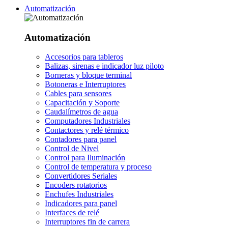
Automatización
Automatización
Accesorios para tableros
Balizas, sirenas e indicador luz piloto
Borneras y bloque terminal
Botoneras e Interruptores
Cables para sensores
Capacitación y Soporte
Caudalímetros de agua
Computadores Industriales
Contactores y relé térmico
Contadores para panel
Control de Nivel
Control para Iluminación
Control de temperatura y proceso
Convertidores Seriales
Encoders rotatorios
Enchufes Industriales
Indicadores para panel
Interfaces de relé
Interruptores fin de carrera