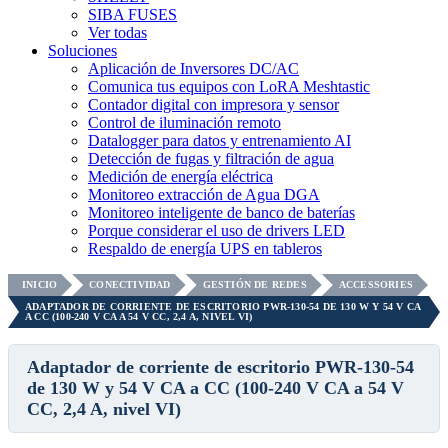
SIBA FUSES
Ver todas
Soluciones
Aplicación de Inversores DC/AC
Comunica tus equipos con LoRA Meshtastic
Contador digital con impresora y sensor
Control de iluminación remoto
Datalogger para datos y entrenamiento AI
Detección de fugas y filtración de agua
Medición de energía eléctrica
Monitoreo extracción de Agua DGA
Monitoreo inteligente de banco de baterías
Porque considerar el uso de drivers LED
Respaldo de energía UPS en tableros
INICIO
CONECTIVIDAD
GESTIÓN DE REDES
ACCESSORIES
ADAPTADOR DE CORRIENTE DE ESCRITORIO PWR-130-54 DE 130 W Y 54 V CA
A CC (100-240 V CA A 54 V CC, 2,4 A, NIVEL VI)
Adaptador de corriente de escritorio PWR-130-54
de 130 W y 54 V CA a CC (100-240 V CA a 54 V
CC, 2,4 A, nivel VI)