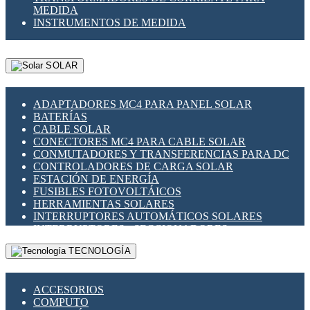
MEDIDA
INSTRUMENTOS DE MEDIDA
SOLAR
ADAPTADORES MC4 PARA PANEL SOLAR
BATERÍAS
CABLE SOLAR
CONECTORES MC4 PARA CABLE SOLAR
CONMUTADORES Y TRANSFERENCIAS PARA DC
CONTROLADORES DE CARGA SOLAR
ESTACIÓN DE ENERGÍA
FUSIBLES FOTOVOLTÁICOS
HERRAMIENTAS SOLARES
INTERRUPTORES AUTOMÁTICOS SOLARES
INTERRUPTORES - SECCIONADORES
FOTOVOLTÁICOS
TECNOLOGÍA
MONTAJE PANEL SOLAR
PORTA FUSIBLES Y SECCIONADORES
FOTOVOLTAICOS
ACCESORIOS
SUPRESOR DE TRANSIENTES SPDS PARA
COMPUTO
APLICACIONES FOTOVOLTAICAS