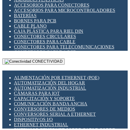
ENCHUFES INDUSTRIALES
ACCESORIOS PARA CONECTORES
INDICADORES PARA PANEL
ACCESORIOS PARA MICROCONTROLADORES
INTERFACES DE RELÉ
BATERÍAS
INTERRUPTORES FIN DE CARRERA
BORNES PARA PCB
LLAVES CONMUTADORAS
CABLE PLANO
MEDIDORES DE ENERGÍA Y TC'S DE CORRIENTE
CAJA PLÁSTICA PARA RIEL DIN
MOTORES PASO A PASO
CONECTORES CIRCULARES
PANTALLAS HMI
CONECTORES PARA CABLE
PLC -CONTROLADORES LÓGICO PROGRAMABLES
CONECTORES PARA TELECOMUNICACIONES
PROGRAMADORES DE HORARIO
CONECTORES CABLE A PCB
PROTECCIÓN ELÉCTRICA
CONECTORES PCB A CABLE
RELÉS DE PROTECCIÓN
CONECTIVIDAD
DIP SWITCHES
SENSORES CAPACITIVOS
DISPLAYS 7 SEGMENTOS
SENSORES DE POSICIÓN LINEAL
FUSIBLES Y PORTAFUSIBLES
SENSORES FOTOELÉCTRICOS
ALIMENTACIÓN POR ETHERNET (POE)
HERRAMIENTAS VARIAS
SENSORES INDUCTIVOS
AUTOMATIZACIÓN DEL HOGAR
ILUMINACIÓN LED
TEMPORIZADORES
AUTOMATIZACIÓN INDUSTRIAL
INTERRUPTORES REED
VARIACS
CÁMARAS PARA IOT
INTERFACES DE RELÉ
VARIADORES DE FRECUENCIA [VDF]
CAPACITACIÓN Y SOPORTE
OTROS RELÉS
SECCIONADORES - INTERRUPTORES
COMUNICACIÓN BANDA ANCHA
PROTECCIÓN TÉRMICA
MAQUINARIA
CONVERSORES DE MEDIOS
RELÉS AUTOMOTRICES
CONVERSORES SERIAL A ETHERNET
RELÉS DE SEÑAL
DISPOSITIVOS I/O
RELÉS DE ESTADO SÓLIDO SSR
ETHERNET INDUSTRIAL
RELÉS INDUSTRIALES
EXTENSOR ETHERNET SOBRE CABLE COBRE