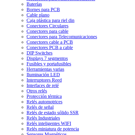
Baterías
Bornes para PCB
Cable plano
Caja plástica para riel din
Conectores Circulares
Conectores para cable
Conectores para Telecomunicaciones
Conectores cable a PCB
Conectores PCB a cable
DIP Switches
Displays 7 segmentos
Fusibles y portafusibles
Herramientas varias
Iluminación LED
Interruptores Reed
Interfaces de relé
Otros relés
Protección térmica
Relés automotrices
Relés de señal
Relés de estado sólido SSR
Relés Industriales
Relés inteligentes WIFI
Relés miniatura de potencia
Sensores Magnéticos