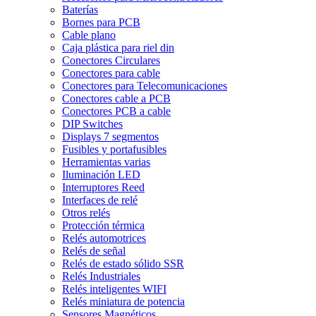
Baterías
Bornes para PCB
Cable plano
Caja plástica para riel din
Conectores Circulares
Conectores para cable
Conectores para Telecomunicaciones
Conectores cable a PCB
Conectores PCB a cable
DIP Switches
Displays 7 segmentos
Fusibles y portafusibles
Herramientas varias
Iluminación LED
Interruptores Reed
Interfaces de relé
Otros relés
Protección térmica
Relés automotrices
Relés de señal
Relés de estado sólido SSR
Relés Industriales
Relés inteligentes WIFI
Relés miniatura de potencia
Sensores Magnéticos