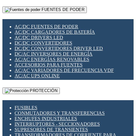
RELÉS INTELIGENTES WIFI
GATEWAY LORAWAN
RELÉS MINIATURA DE POTENCIA
FUENTES DE PODER
GESTIÓN DE REDES
SENSORES MAGNÉTICOS
INFRAESTRUCTURA ETHERCAT
SOPORTE PARA CIRCUITO IMPRESO
PERIFÉRICOS DE RED
SOQUETES PARA RELÉ
AC/DC FUENTES DE PODER
PLACAS MODULARES IOT
SWITCH Y MICROSWITCH
AC/DC CARGADORES DE BATERÍA
SWITCHES Y REDES WIFI
TARJETAS PI
AC/DC DRIVERS LED
SOLUCIONES IOT
UNIÓN Y DERIVACIÓN DE CABLE
DC/DC CONVERTIDORES
SOLUCIONES LORAWAN
DC/DC CONVERTIDORES DRIVER LED
SOLUCIONES RED CELULAR
DC/AC INVERSORES DE ENERGÍA
SEGURIDAD PARA REDES
AC/AC ENERGÍAS RENOVABLES
SWITCHES LAN
ACCESORIOS PARA FUENTES
TELEFONÍA IP (VOIP)
AC/AC VARIADORES DE FRECUENCIA VDF
VIGILANCIA IP (CCTV)
AC/AC UPS ONLINE
MESHTASTIC
PROTECCIÓN
FUSIBLES
CONMUTADORES Y TRANSFERENCIAS
ENCHUFES INDUSTRIALES
INTERRUPTORES - SECCIONADORES
SUPRESORES DE TRANSIENTES
TRANSFORMADORES DE CORRIENTE PARA