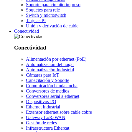
Soporte para circuito impreso
Soquetes para relé
Switch y microswitch
Tarjetas PI
Unión y derivación de cable
Conectividad
Conectividad
Alimentación por ethernet (PoE)
Automatización del hogar
Automatización Industrial
Cámaras para IoT
Capacitación y Soporte
Comunicación banda ancha
Conversores de medios
Conversores serial a ethernet
Dispositivos I/O
Ethernet Industrial
Extensor ethernet sobre cable cobre
Gateway LoRaWAN
Gestión de redes
Infraestructura Ethercat