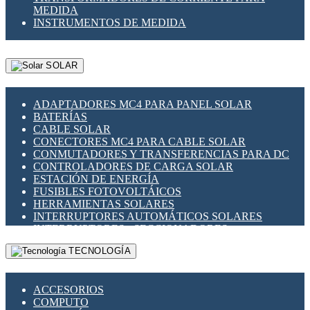
MEDIDA
INSTRUMENTOS DE MEDIDA
SOLAR
ADAPTADORES MC4 PARA PANEL SOLAR
BATERÍAS
CABLE SOLAR
CONECTORES MC4 PARA CABLE SOLAR
CONMUTADORES Y TRANSFERENCIAS PARA DC
CONTROLADORES DE CARGA SOLAR
ESTACIÓN DE ENERGÍA
FUSIBLES FOTOVOLTÁICOS
HERRAMIENTAS SOLARES
INTERRUPTORES AUTOMÁTICOS SOLARES
INTERRUPTORES - SECCIONADORES
FOTOVOLTÁICOS
TECNOLOGÍA
MONTAJE PANEL SOLAR
PORTA FUSIBLES Y SECCIONADORES
FOTOVOLTAICOS
ACCESORIOS
SUPRESOR DE TRANSIENTES SPDS PARA
COMPUTO
APLICACIONES FOTOVOLTAICAS