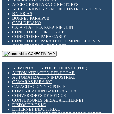
ENCHUFES INDUSTRIALES
ACCESORIOS PARA CONECTORES
INDICADORES PARA PANEL
ACCESORIOS PARA MICROCONTROLADORES
INTERFACES DE RELÉ
BATERÍAS
INTERRUPTORES FIN DE CARRERA
BORNES PARA PCB
LLAVES CONMUTADORAS
CABLE PLANO
MEDIDORES DE ENERGÍA Y TC'S DE CORRIENTE
CAJA PLÁSTICA PARA RIEL DIN
MOTORES PASO A PASO
CONECTORES CIRCULARES
PANTALLAS HMI
CONECTORES PARA CABLE
PLC -CONTROLADORES LÓGICO PROGRAMABLES
CONECTORES PARA TELECOMUNICACIONES
PROGRAMADORES DE HORARIO
CONECTORES CABLE A PCB
PROTECCIÓN ELÉCTRICA
CONECTORES PCB A CABLE
RELÉS DE PROTECCIÓN
CONECTIVIDAD
DIP SWITCHES
SENSORES CAPACITIVOS
DISPLAYS 7 SEGMENTOS
SENSORES DE POSICIÓN LINEAL
FUSIBLES Y PORTAFUSIBLES
SENSORES FOTOELÉCTRICOS
ALIMENTACIÓN POR ETHERNET (POE)
HERRAMIENTAS VARIAS
SENSORES INDUCTIVOS
AUTOMATIZACIÓN DEL HOGAR
ILUMINACIÓN LED
TEMPORIZADORES
AUTOMATIZACIÓN INDUSTRIAL
INTERRUPTORES REED
VARIACS
CÁMARAS PARA IOT
INTERFACES DE RELÉ
VARIADORES DE FRECUENCIA [VDF]
CAPACITACIÓN Y SOPORTE
OTROS RELÉS
SECCIONADORES - INTERRUPTORES
COMUNICACIÓN BANDA ANCHA
PROTECCIÓN TÉRMICA
MAQUINARIA
CONVERSORES DE MEDIOS
RELÉS AUTOMOTRICES
CONVERSORES SERIAL A ETHERNET
RELÉS DE SEÑAL
DISPOSITIVOS I/O
RELÉS DE ESTADO SÓLIDO SSR
ETHERNET INDUSTRIAL
RELÉS INDUSTRIALES
EXTENSOR ETHERNET SOBRE CABLE COBRE