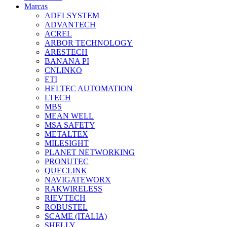
Marcas
ADELSYSTEM
ADVANTECH
ACREL
ARBOR TECHNOLOGY
ARESTECH
BANANA PI
CNLINKO
ETI
HELTEC AUTOMATION
LTECH
MBS
MEAN WELL
MSA SAFETY
METALTEX
MILESIGHT
PLANET NETWORKING
PRONUTEC
QUECLINK
NAVIGATEWORX
RAKWIRELESS
RIEVTECH
ROBUSTEL
SCAME (ITALIA)
SHELLY