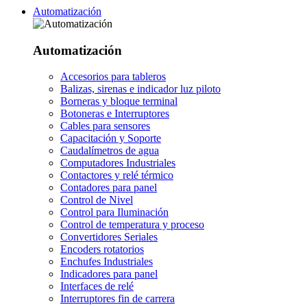
Automatización
Automatización
Accesorios para tableros
Balizas, sirenas e indicador luz piloto
Borneras y bloque terminal
Botoneras e Interruptores
Cables para sensores
Capacitación y Soporte
Caudalímetros de agua
Computadores Industriales
Contactores y relé térmico
Contadores para panel
Control de Nivel
Control para Iluminación
Control de temperatura y proceso
Convertidores Seriales
Encoders rotatorios
Enchufes Industriales
Indicadores para panel
Interfaces de relé
Interruptores fin de carrera