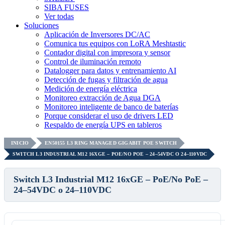
SIBA FUSES
Ver todas
Soluciones
Aplicación de Inversores DC/AC
Comunica tus equipos con LoRA Meshtastic
Contador digital con impresora y sensor
Control de iluminación remoto
Datalogger para datos y entrenamiento AI
Detección de fugas y filtración de agua
Medición de energía eléctrica
Monitoreo extracción de Agua DGA
Monitoreo inteligente de banco de baterías
Porque considerar el uso de drivers LED
Respaldo de energía UPS en tableros
INICIO
EN50155 L3 RING MANAGED GIGABIT POE SWITCH
SWITCH L3 INDUSTRIAL M12 16XGE – POE/NO POE – 24–54VDC O 24–110VDC
Switch L3 Industrial M12 16xGE – PoE/No PoE –
24–54VDC o 24–110VDC