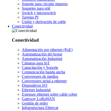
Soporte para circuito impreso
Soquetes para relé
Switch y microswitch
Tarjetas PI
Unión y derivación de cable
Conectividad
Conectividad
Alimentación por ethernet (PoE)
Automatización del hogar
Automatización Industrial
Cámaras para IoT
Capacitación y Soporte
Comunicación banda ancha
Conversores de medios
Conversores serial a ethernet
Dispositivos I/O
Ethernet Industrial
Extensor ethernet sobre cable cobre
Gateway LoRaWAN
Gestión de redes
Infraestructura Ethercat