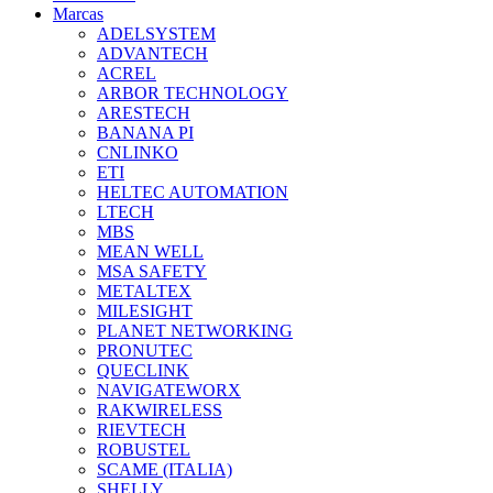
Marcas
ADELSYSTEM
ADVANTECH
ACREL
ARBOR TECHNOLOGY
ARESTECH
BANANA PI
CNLINKO
ETI
HELTEC AUTOMATION
LTECH
MBS
MEAN WELL
MSA SAFETY
METALTEX
MILESIGHT
PLANET NETWORKING
PRONUTEC
QUECLINK
NAVIGATEWORX
RAKWIRELESS
RIEVTECH
ROBUSTEL
SCAME (ITALIA)
SHELLY