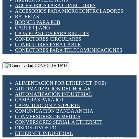
ENCHUFES INDUSTRIALES
ACCESORIOS PARA CONECTORES
INDICADORES PARA PANEL
ACCESORIOS PARA MICROCONTROLADORES
INTERFACES DE RELÉ
BATERÍAS
INTERRUPTORES FIN DE CARRERA
BORNES PARA PCB
LLAVES CONMUTADORAS
CABLE PLANO
MEDIDORES DE ENERGÍA Y TC'S DE CORRIENTE
CAJA PLÁSTICA PARA RIEL DIN
MOTORES PASO A PASO
CONECTORES CIRCULARES
PANTALLAS HMI
CONECTORES PARA CABLE
PLC -CONTROLADORES LÓGICO PROGRAMABLES
CONECTORES PARA TELECOMUNICACIONES
PROGRAMADORES DE HORARIO
CONECTORES CABLE A PCB
PROTECCIÓN ELÉCTRICA
CONECTORES PCB A CABLE
RELÉS DE PROTECCIÓN
CONECTIVIDAD
DIP SWITCHES
SENSORES CAPACITIVOS
DISPLAYS 7 SEGMENTOS
SENSORES DE POSICIÓN LINEAL
FUSIBLES Y PORTAFUSIBLES
SENSORES FOTOELÉCTRICOS
ALIMENTACIÓN POR ETHERNET (POE)
HERRAMIENTAS VARIAS
SENSORES INDUCTIVOS
AUTOMATIZACIÓN DEL HOGAR
ILUMINACIÓN LED
TEMPORIZADORES
AUTOMATIZACIÓN INDUSTRIAL
INTERRUPTORES REED
VARIACS
CÁMARAS PARA IOT
INTERFACES DE RELÉ
VARIADORES DE FRECUENCIA [VDF]
CAPACITACIÓN Y SOPORTE
OTROS RELÉS
SECCIONADORES - INTERRUPTORES
COMUNICACIÓN BANDA ANCHA
PROTECCIÓN TÉRMICA
MAQUINARIA
CONVERSORES DE MEDIOS
RELÉS AUTOMOTRICES
CONVERSORES SERIAL A ETHERNET
RELÉS DE SEÑAL
DISPOSITIVOS I/O
RELÉS DE ESTADO SÓLIDO SSR
ETHERNET INDUSTRIAL
RELÉS INDUSTRIALES
EXTENSOR ETHERNET SOBRE CABLE COBRE