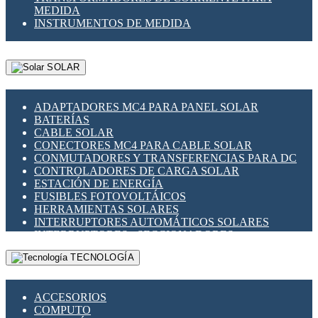
MEDIDA
INSTRUMENTOS DE MEDIDA
SOLAR
ADAPTADORES MC4 PARA PANEL SOLAR
BATERÍAS
CABLE SOLAR
CONECTORES MC4 PARA CABLE SOLAR
CONMUTADORES Y TRANSFERENCIAS PARA DC
CONTROLADORES DE CARGA SOLAR
ESTACIÓN DE ENERGÍA
FUSIBLES FOTOVOLTÁICOS
HERRAMIENTAS SOLARES
INTERRUPTORES AUTOMÁTICOS SOLARES
INTERRUPTORES - SECCIONADORES
FOTOVOLTÁICOS
TECNOLOGÍA
MONTAJE PANEL SOLAR
PORTA FUSIBLES Y SECCIONADORES
FOTOVOLTAICOS
ACCESORIOS
SUPRESOR DE TRANSIENTES SPDS PARA
COMPUTO
APLICACIONES FOTOVOLTAICAS