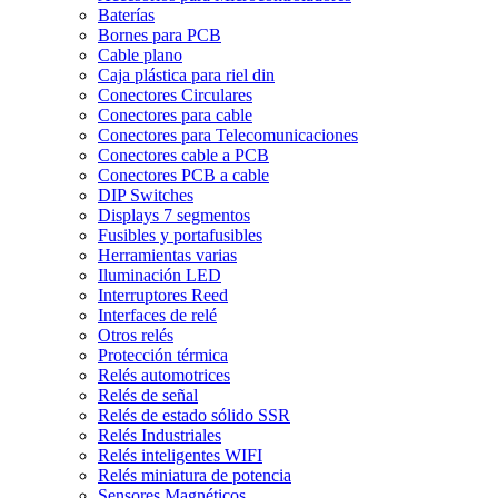
Baterías
Bornes para PCB
Cable plano
Caja plástica para riel din
Conectores Circulares
Conectores para cable
Conectores para Telecomunicaciones
Conectores cable a PCB
Conectores PCB a cable
DIP Switches
Displays 7 segmentos
Fusibles y portafusibles
Herramientas varias
Iluminación LED
Interruptores Reed
Interfaces de relé
Otros relés
Protección térmica
Relés automotrices
Relés de señal
Relés de estado sólido SSR
Relés Industriales
Relés inteligentes WIFI
Relés miniatura de potencia
Sensores Magnéticos