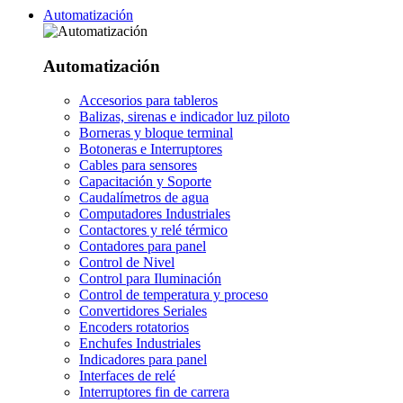
Automatización
Automatización
Accesorios para tableros
Balizas, sirenas e indicador luz piloto
Borneras y bloque terminal
Botoneras e Interruptores
Cables para sensores
Capacitación y Soporte
Caudalímetros de agua
Computadores Industriales
Contactores y relé térmico
Contadores para panel
Control de Nivel
Control para Iluminación
Control de temperatura y proceso
Convertidores Seriales
Encoders rotatorios
Enchufes Industriales
Indicadores para panel
Interfaces de relé
Interruptores fin de carrera