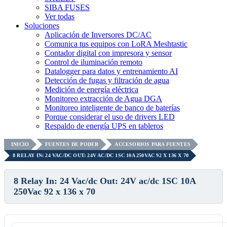
SIBA FUSES
Ver todas
Soluciones
Aplicación de Inversores DC/AC
Comunica tus equipos con LoRA Meshtastic
Contador digital con impresora y sensor
Control de iluminación remoto
Datalogger para datos y entrenamiento AI
Detección de fugas y filtración de agua
Medición de energía eléctrica
Monitoreo extracción de Agua DGA
Monitoreo inteligente de banco de baterías
Porque considerar el uso de drivers LED
Respaldo de energía UPS en tableros
INICIO
FUENTES DE PODER
ACCESORIOS PARA FUENTES
8 RELAY IN: 24 VAC/DC OUT: 24V AC/DC 1SC 10A 250VAC 92 X 136 X 70
8 Relay In: 24 Vac/dc Out: 24V ac/dc 1SC 10A
250Vac 92 x 136 x 70