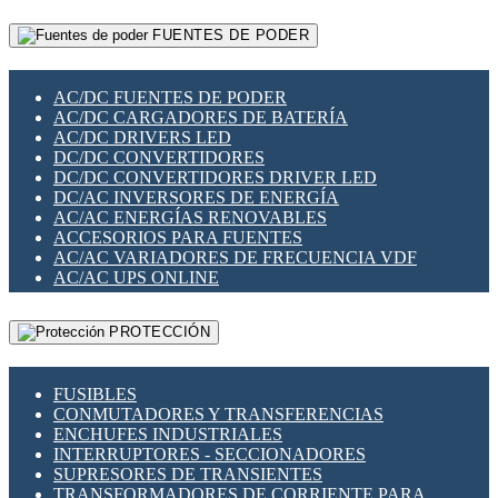
RELÉS INTELIGENTES WIFI
GATEWAY LORAWAN
RELÉS MINIATURA DE POTENCIA
FUENTES DE PODER
GESTIÓN DE REDES
SENSORES MAGNÉTICOS
INFRAESTRUCTURA ETHERCAT
SOPORTE PARA CIRCUITO IMPRESO
PERIFÉRICOS DE RED
SOQUETES PARA RELÉ
AC/DC FUENTES DE PODER
PLACAS MODULARES IOT
SWITCH Y MICROSWITCH
AC/DC CARGADORES DE BATERÍA
SWITCHES Y REDES WIFI
TARJETAS PI
AC/DC DRIVERS LED
SOLUCIONES IOT
UNIÓN Y DERIVACIÓN DE CABLE
DC/DC CONVERTIDORES
SOLUCIONES LORAWAN
DC/DC CONVERTIDORES DRIVER LED
SOLUCIONES RED CELULAR
DC/AC INVERSORES DE ENERGÍA
SEGURIDAD PARA REDES
AC/AC ENERGÍAS RENOVABLES
SWITCHES LAN
ACCESORIOS PARA FUENTES
TELEFONÍA IP (VOIP)
AC/AC VARIADORES DE FRECUENCIA VDF
VIGILANCIA IP (CCTV)
AC/AC UPS ONLINE
MESHTASTIC
PROTECCIÓN
FUSIBLES
CONMUTADORES Y TRANSFERENCIAS
ENCHUFES INDUSTRIALES
INTERRUPTORES - SECCIONADORES
SUPRESORES DE TRANSIENTES
TRANSFORMADORES DE CORRIENTE PARA