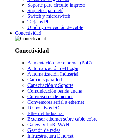
Soporte para circuito impreso
Soquetes para relé
Switch y microswitch
Tarjetas PI
Unión y derivación de cable
Conectividad
Conectividad
Alimentación por ethernet (PoE)
Automatización del hogar
Automatización Industrial
Cámaras para IoT
Capacitación y Soporte
Comunicación banda ancha
Conversores de medios
Conversores serial a ethernet
Dispositivos I/O
Ethernet Industrial
Extensor ethernet sobre cable cobre
Gateway LoRaWAN
Gestión de redes
Infraestructura Ethercat