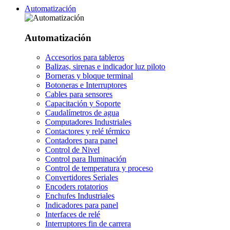
Automatización
Automatización
Accesorios para tableros
Balizas, sirenas e indicador luz piloto
Borneras y bloque terminal
Botoneras e Interruptores
Cables para sensores
Capacitación y Soporte
Caudalímetros de agua
Computadores Industriales
Contactores y relé térmico
Contadores para panel
Control de Nivel
Control para Iluminación
Control de temperatura y proceso
Convertidores Seriales
Encoders rotatorios
Enchufes Industriales
Indicadores para panel
Interfaces de relé
Interruptores fin de carrera