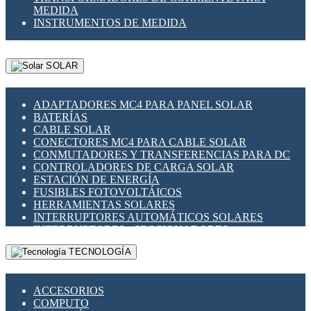
MEDIDA
INSTRUMENTOS DE MEDIDA
SOLAR
ADAPTADORES MC4 PARA PANEL SOLAR
BATERÍAS
CABLE SOLAR
CONECTORES MC4 PARA CABLE SOLAR
CONMUTADORES Y TRANSFERENCIAS PARA DC
CONTROLADORES DE CARGA SOLAR
ESTACIÓN DE ENERGÍA
FUSIBLES FOTOVOLTÁICOS
HERRAMIENTAS SOLARES
INTERRUPTORES AUTOMÁTICOS SOLARES
INTERRUPTORES - SECCIONADORES
FOTOVOLTÁICOS
TECNOLOGÍA
MONTAJE PANEL SOLAR
PORTA FUSIBLES Y SECCIONADORES
FOTOVOLTAICOS
ACCESORIOS
SUPRESOR DE TRANSIENTES SPDS PARA
COMPUTO
APLICACIONES FOTOVOLTAICAS