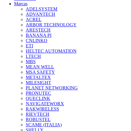
Marcas
ADELSYSTEM
ADVANTECH
ACREL
ARBOR TECHNOLOGY
ARESTECH
BANANA PI
CNLINKO
ETI
HELTEC AUTOMATION
LTECH
MBS
MEAN WELL
MSA SAFETY
METALTEX
MILESIGHT
PLANET NETWORKING
PRONUTEC
QUECLINK
NAVIGATEWORX
RAKWIRELESS
RIEVTECH
ROBUSTEL
SCAME (ITALIA)
SHELLY