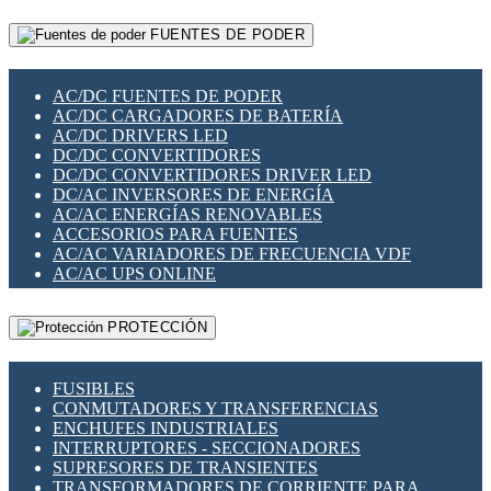
RELÉS INTELIGENTES WIFI
GATEWAY LORAWAN
RELÉS MINIATURA DE POTENCIA
FUENTES DE PODER
GESTIÓN DE REDES
SENSORES MAGNÉTICOS
INFRAESTRUCTURA ETHERCAT
SOPORTE PARA CIRCUITO IMPRESO
PERIFÉRICOS DE RED
SOQUETES PARA RELÉ
AC/DC FUENTES DE PODER
PLACAS MODULARES IOT
SWITCH Y MICROSWITCH
AC/DC CARGADORES DE BATERÍA
SWITCHES Y REDES WIFI
TARJETAS PI
AC/DC DRIVERS LED
SOLUCIONES IOT
UNIÓN Y DERIVACIÓN DE CABLE
DC/DC CONVERTIDORES
SOLUCIONES LORAWAN
DC/DC CONVERTIDORES DRIVER LED
SOLUCIONES RED CELULAR
DC/AC INVERSORES DE ENERGÍA
SEGURIDAD PARA REDES
AC/AC ENERGÍAS RENOVABLES
SWITCHES LAN
ACCESORIOS PARA FUENTES
TELEFONÍA IP (VOIP)
AC/AC VARIADORES DE FRECUENCIA VDF
VIGILANCIA IP (CCTV)
AC/AC UPS ONLINE
MESHTASTIC
PROTECCIÓN
FUSIBLES
CONMUTADORES Y TRANSFERENCIAS
ENCHUFES INDUSTRIALES
INTERRUPTORES - SECCIONADORES
SUPRESORES DE TRANSIENTES
TRANSFORMADORES DE CORRIENTE PARA