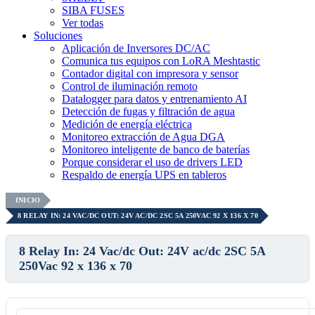
SIBA FUSES
Ver todas
Soluciones
Aplicación de Inversores DC/AC
Comunica tus equipos con LoRA Meshtastic
Contador digital con impresora y sensor
Control de iluminación remoto
Datalogger para datos y entrenamiento AI
Detección de fugas y filtración de agua
Medición de energía eléctrica
Monitoreo extracción de Agua DGA
Monitoreo inteligente de banco de baterías
Porque considerar el uso de drivers LED
Respaldo de energía UPS en tableros
INICIO
8 RELAY IN: 24 VAC/DC OUT: 24V AC/DC 2SC 5A 250VAC 92 X 136 X 70
8 Relay In: 24 Vac/dc Out: 24V ac/dc 2SC 5A
250Vac 92 x 136 x 70