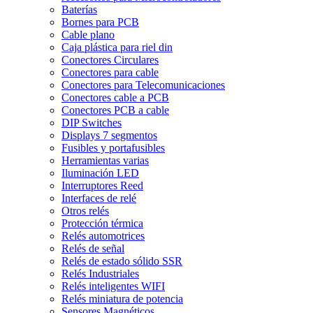
Baterías
Bornes para PCB
Cable plano
Caja plástica para riel din
Conectores Circulares
Conectores para cable
Conectores para Telecomunicaciones
Conectores cable a PCB
Conectores PCB a cable
DIP Switches
Displays 7 segmentos
Fusibles y portafusibles
Herramientas varias
Iluminación LED
Interruptores Reed
Interfaces de relé
Otros relés
Protección térmica
Relés automotrices
Relés de señal
Relés de estado sólido SSR
Relés Industriales
Relés inteligentes WIFI
Relés miniatura de potencia
Sensores Magnéticos