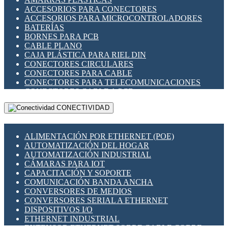
ENCHUFES INDUSTRIALES
ACCESORIOS PARA CONECTORES
INDICADORES PARA PANEL
ACCESORIOS PARA MICROCONTROLADORES
INTERFACES DE RELÉ
BATERÍAS
INTERRUPTORES FIN DE CARRERA
BORNES PARA PCB
LLAVES CONMUTADORAS
CABLE PLANO
MEDIDORES DE ENERGÍA Y TC'S DE CORRIENTE
CAJA PLÁSTICA PARA RIEL DIN
MOTORES PASO A PASO
CONECTORES CIRCULARES
PANTALLAS HMI
CONECTORES PARA CABLE
PLC -CONTROLADORES LÓGICO PROGRAMABLES
CONECTORES PARA TELECOMUNICACIONES
PROGRAMADORES DE HORARIO
CONECTORES CABLE A PCB
PROTECCIÓN ELÉCTRICA
CONECTORES PCB A CABLE
RELÉS DE PROTECCIÓN
CONECTIVIDAD
DIP SWITCHES
SENSORES CAPACITIVOS
DISPLAYS 7 SEGMENTOS
SENSORES DE POSICIÓN LINEAL
FUSIBLES Y PORTAFUSIBLES
SENSORES FOTOELÉCTRICOS
ALIMENTACIÓN POR ETHERNET (POE)
HERRAMIENTAS VARIAS
SENSORES INDUCTIVOS
AUTOMATIZACIÓN DEL HOGAR
ILUMINACIÓN LED
TEMPORIZADORES
AUTOMATIZACIÓN INDUSTRIAL
INTERRUPTORES REED
VARIACS
CÁMARAS PARA IOT
INTERFACES DE RELÉ
VARIADORES DE FRECUENCIA [VDF]
CAPACITACIÓN Y SOPORTE
OTROS RELÉS
SECCIONADORES - INTERRUPTORES
COMUNICACIÓN BANDA ANCHA
PROTECCIÓN TÉRMICA
MAQUINARIA
CONVERSORES DE MEDIOS
RELÉS AUTOMOTRICES
CONVERSORES SERIAL A ETHERNET
RELÉS DE SEÑAL
DISPOSITIVOS I/O
RELÉS DE ESTADO SÓLIDO SSR
ETHERNET INDUSTRIAL
RELÉS INDUSTRIALES
EXTENSOR ETHERNET SOBRE CABLE COBRE