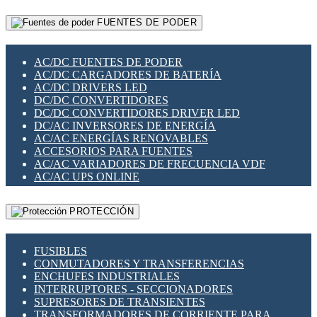
RELÉS INTELIGENTES WIFI
GATEWAY LORAWAN
RELÉS MINIATURA DE POTENCIA
FUENTES DE PODER
GESTIÓN DE REDES
SENSORES MAGNÉTICOS
INFRAESTRUCTURA ETHERCAT
SOPORTE PARA CIRCUITO IMPRESO
PERIFÉRICOS DE RED
SOQUETES PARA RELÉ
AC/DC FUENTES DE PODER
PLACAS MODULARES IOT
SWITCH Y MICROSWITCH
AC/DC CARGADORES DE BATERÍA
SWITCHES Y REDES WIFI
TARJETAS PI
AC/DC DRIVERS LED
SOLUCIONES IOT
UNIÓN Y DERIVACIÓN DE CABLE
DC/DC CONVERTIDORES
SOLUCIONES LORAWAN
DC/DC CONVERTIDORES DRIVER LED
SOLUCIONES RED CELULAR
DC/AC INVERSORES DE ENERGÍA
SEGURIDAD PARA REDES
AC/AC ENERGÍAS RENOVABLES
SWITCHES LAN
ACCESORIOS PARA FUENTES
TELEFONÍA IP (VOIP)
AC/AC VARIADORES DE FRECUENCIA VDF
VIGILANCIA IP (CCTV)
AC/AC UPS ONLINE
MESHTASTIC
PROTECCIÓN
FUSIBLES
CONMUTADORES Y TRANSFERENCIAS
ENCHUFES INDUSTRIALES
INTERRUPTORES - SECCIONADORES
SUPRESORES DE TRANSIENTES
TRANSFORMADORES DE CORRIENTE PARA