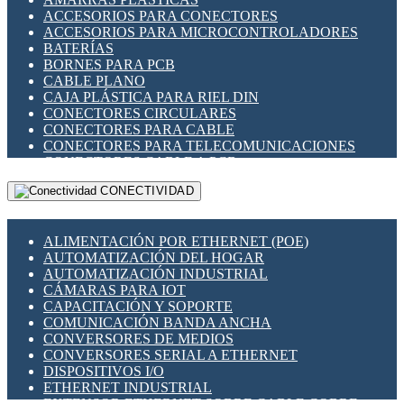
ENCHUFES INDUSTRIALES
ACCESORIOS PARA CONECTORES
INDICADORES PARA PANEL
ACCESORIOS PARA MICROCONTROLADORES
INTERFACES DE RELÉ
BATERÍAS
INTERRUPTORES FIN DE CARRERA
BORNES PARA PCB
LLAVES CONMUTADORAS
CABLE PLANO
MEDIDORES DE ENERGÍA Y TC'S DE CORRIENTE
CAJA PLÁSTICA PARA RIEL DIN
MOTORES PASO A PASO
CONECTORES CIRCULARES
PANTALLAS HMI
CONECTORES PARA CABLE
PLC -CONTROLADORES LÓGICO PROGRAMABLES
CONECTORES PARA TELECOMUNICACIONES
PROGRAMADORES DE HORARIO
CONECTORES CABLE A PCB
PROTECCIÓN ELÉCTRICA
CONECTORES PCB A CABLE
RELÉS DE PROTECCIÓN
CONECTIVIDAD
DIP SWITCHES
SENSORES CAPACITIVOS
DISPLAYS 7 SEGMENTOS
SENSORES DE POSICIÓN LINEAL
FUSIBLES Y PORTAFUSIBLES
SENSORES FOTOELÉCTRICOS
ALIMENTACIÓN POR ETHERNET (POE)
HERRAMIENTAS VARIAS
SENSORES INDUCTIVOS
AUTOMATIZACIÓN DEL HOGAR
ILUMINACIÓN LED
TEMPORIZADORES
AUTOMATIZACIÓN INDUSTRIAL
INTERRUPTORES REED
VARIACS
CÁMARAS PARA IOT
INTERFACES DE RELÉ
VARIADORES DE FRECUENCIA [VDF]
CAPACITACIÓN Y SOPORTE
OTROS RELÉS
SECCIONADORES - INTERRUPTORES
COMUNICACIÓN BANDA ANCHA
PROTECCIÓN TÉRMICA
MAQUINARIA
CONVERSORES DE MEDIOS
RELÉS AUTOMOTRICES
CONVERSORES SERIAL A ETHERNET
RELÉS DE SEÑAL
DISPOSITIVOS I/O
RELÉS DE ESTADO SÓLIDO SSR
ETHERNET INDUSTRIAL
RELÉS INDUSTRIALES
EXTENSOR ETHERNET SOBRE CABLE COBRE