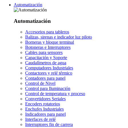
Automatización
Automatización
Accesorios para tableros
Balizas, sirenas e indicador luz piloto
Borneras y bloque terminal
Botoneras e Interruptores
Cables para sensores
Capacitación y Soporte
Caudalímetros de agua
Computadores Industriales
Contactores y relé térmico
Contadores para panel
Control de Nivel
Control para Iluminación
Control de temperatura y proceso
Convertidores Seriales
Encoders rotatorios
Enchufes Industriales
Indicadores para panel
Interfaces de relé
Interruptores fin de carrera