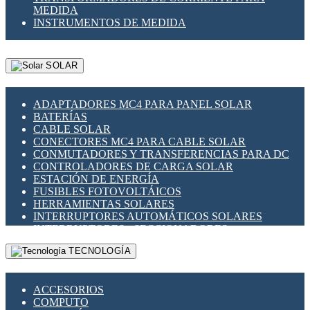
MEDIDA
INSTRUMENTOS DE MEDIDA
SOLAR
ADAPTADORES MC4 PARA PANEL SOLAR
BATERÍAS
CABLE SOLAR
CONECTORES MC4 PARA CABLE SOLAR
CONMUTADORES Y TRANSFERENCIAS PARA DC
CONTROLADORES DE CARGA SOLAR
ESTACIÓN DE ENERGÍA
FUSIBLES FOTOVOLTÁICOS
HERRAMIENTAS SOLARES
INTERRUPTORES AUTOMÁTICOS SOLARES
INTERRUPTORES - SECCIONADORES
FOTOVOLTÁICOS
TECNOLOGÍA
MONTAJE PANEL SOLAR
PORTA FUSIBLES Y SECCIONADORES
FOTOVOLTAICOS
ACCESORIOS
SUPRESOR DE TRANSIENTES SPDS PARA
COMPUTO
APLICACIONES FOTOVOLTAICAS