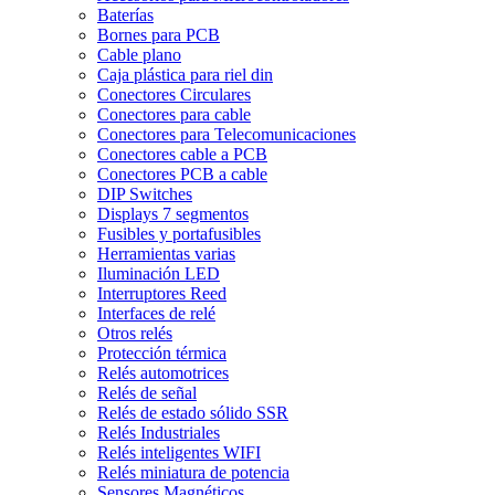
Baterías
Bornes para PCB
Cable plano
Caja plástica para riel din
Conectores Circulares
Conectores para cable
Conectores para Telecomunicaciones
Conectores cable a PCB
Conectores PCB a cable
DIP Switches
Displays 7 segmentos
Fusibles y portafusibles
Herramientas varias
Iluminación LED
Interruptores Reed
Interfaces de relé
Otros relés
Protección térmica
Relés automotrices
Relés de señal
Relés de estado sólido SSR
Relés Industriales
Relés inteligentes WIFI
Relés miniatura de potencia
Sensores Magnéticos