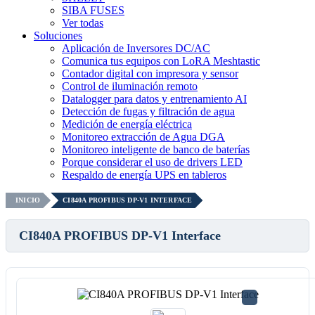
SIBA FUSES
Ver todas
Soluciones
Aplicación de Inversores DC/AC
Comunica tus equipos con LoRA Meshtastic
Contador digital con impresora y sensor
Control de iluminación remoto
Datalogger para datos y entrenamiento AI
Detección de fugas y filtración de agua
Medición de energía eléctrica
Monitoreo extracción de Agua DGA
Monitoreo inteligente de banco de baterías
Porque considerar el uso de drivers LED
Respaldo de energía UPS en tableros
INICIO
CI840A PROFIBUS DP-V1 INTERFACE
CI840A PROFIBUS DP-V1 Interface