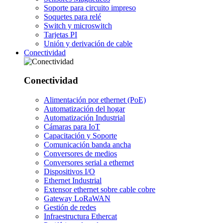
Soporte para circuito impreso
Soquetes para relé
Switch y microswitch
Tarjetas PI
Unión y derivación de cable
Conectividad
Conectividad
Alimentación por ethernet (PoE)
Automatización del hogar
Automatización Industrial
Cámaras para IoT
Capacitación y Soporte
Comunicación banda ancha
Conversores de medios
Conversores serial a ethernet
Dispositivos I/O
Ethernet Industrial
Extensor ethernet sobre cable cobre
Gateway LoRaWAN
Gestión de redes
Infraestructura Ethercat