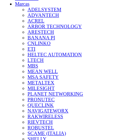
Marcas
ADELSYSTEM
ADVANTECH
ACREL
ARBOR TECHNOLOGY
ARESTECH
BANANA PI
CNLINKO
ETI
HELTEC AUTOMATION
LTECH
MBS
MEAN WELL
MSA SAFETY
METALTEX
MILESIGHT
PLANET NETWORKING
PRONUTEC
QUECLINK
NAVIGATEWORX
RAKWIRELESS
RIEVTECH
ROBUSTEL
SCAME (ITALIA)
SHELLY