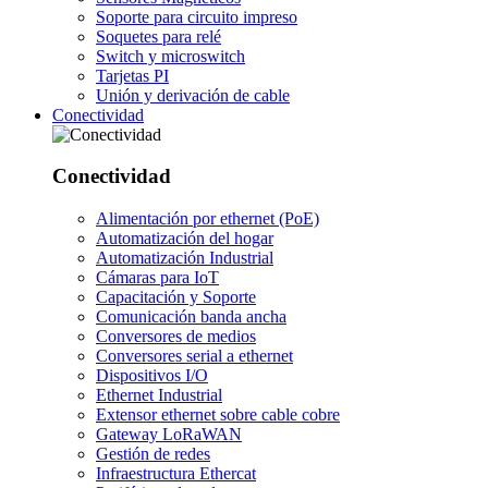
Soporte para circuito impreso
Soquetes para relé
Switch y microswitch
Tarjetas PI
Unión y derivación de cable
Conectividad
Conectividad
Alimentación por ethernet (PoE)
Automatización del hogar
Automatización Industrial
Cámaras para IoT
Capacitación y Soporte
Comunicación banda ancha
Conversores de medios
Conversores serial a ethernet
Dispositivos I/O
Ethernet Industrial
Extensor ethernet sobre cable cobre
Gateway LoRaWAN
Gestión de redes
Infraestructura Ethercat