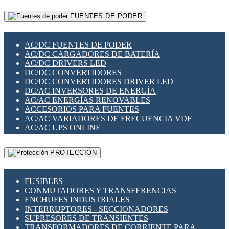
RELÉS INTELIGENTES WIFI
GATEWAY LORAWAN
RELÉS MINIATURA DE POTENCIA
FUENTES DE PODER
GESTIÓN DE REDES
SENSORES MAGNÉTICOS
INFRAESTRUCTURA ETHERCAT
SOPORTE PARA CIRCUITO IMPRESO
PERIFÉRICOS DE RED
SOQUETES PARA RELÉ
AC/DC FUENTES DE PODER
PLACAS MODULARES IOT
SWITCH Y MICROSWITCH
AC/DC CARGADORES DE BATERÍA
SWITCHES Y REDES WIFI
TARJETAS PI
AC/DC DRIVERS LED
SOLUCIONES IOT
UNIÓN Y DERIVACIÓN DE CABLE
DC/DC CONVERTIDORES
SOLUCIONES LORAWAN
DC/DC CONVERTIDORES DRIVER LED
SOLUCIONES RED CELULAR
DC/AC INVERSORES DE ENERGÍA
SEGURIDAD PARA REDES
AC/AC ENERGÍAS RENOVABLES
SWITCHES LAN
ACCESORIOS PARA FUENTES
TELEFONÍA IP (VOIP)
AC/AC VARIADORES DE FRECUENCIA VDF
VIGILANCIA IP (CCTV)
AC/AC UPS ONLINE
MESHTASTIC
PROTECCIÓN
FUSIBLES
CONMUTADORES Y TRANSFERENCIAS
ENCHUFES INDUSTRIALES
INTERRUPTORES - SECCIONADORES
SUPRESORES DE TRANSIENTES
TRANSFORMADORES DE CORRIENTE PARA