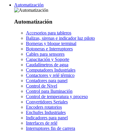
Automatización
Automatización
Accesorios para tableros
Balizas, sirenas e indicador luz piloto
Borneras y bloque terminal
Botoneras e Interruptores
Cables para sensores
Capacitación y Soporte
Caudalímetros de agua
Computadores Industriales
Contactores y relé térmico
Contadores para panel
Control de Nivel
Control para Iluminación
Control de temperatura y proceso
Convertidores Seriales
Encoders rotatorios
Enchufes Industriales
Indicadores para panel
Interfaces de relé
Interruptores fin de carrera