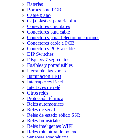
Baterías
Bornes para PCB
Cable plano
Caja plástica para riel din
Conectores Circulares
Conectores para cable
Conectores para Telecomunicaciones
Conectores cable a PCB
Conectores PCB a cable
DIP Switches
Displays 7 segmentos
Fusibles y portafusibles
Herramientas varias
Iluminación LED
Interruptores Reed
Interfaces de relé
Otros relés
Protección térmica
Relés automotrices
Relés de señal
Relés de estado sólido SSR
Relés Industriales
Relés inteligentes WIFI
Relés miniatura de potencia
Sensores Magnéticos