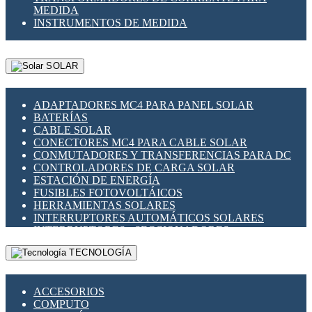
MEDIDA
INSTRUMENTOS DE MEDIDA
SOLAR
ADAPTADORES MC4 PARA PANEL SOLAR
BATERÍAS
CABLE SOLAR
CONECTORES MC4 PARA CABLE SOLAR
CONMUTADORES Y TRANSFERENCIAS PARA DC
CONTROLADORES DE CARGA SOLAR
ESTACIÓN DE ENERGÍA
FUSIBLES FOTOVOLTÁICOS
HERRAMIENTAS SOLARES
INTERRUPTORES AUTOMÁTICOS SOLARES
INTERRUPTORES - SECCIONADORES
FOTOVOLTÁICOS
TECNOLOGÍA
MONTAJE PANEL SOLAR
PORTA FUSIBLES Y SECCIONADORES
FOTOVOLTAICOS
ACCESORIOS
SUPRESOR DE TRANSIENTES SPDS PARA
COMPUTO
APLICACIONES FOTOVOLTAICAS