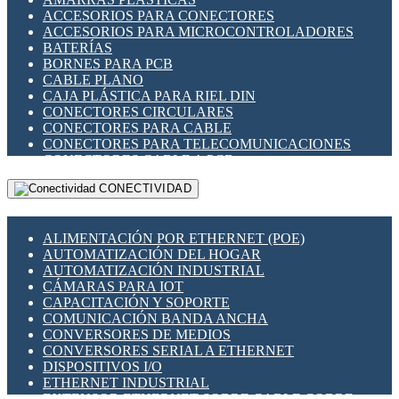
ENCHUFES INDUSTRIALES
ACCESORIOS PARA CONECTORES
INDICADORES PARA PANEL
ACCESORIOS PARA MICROCONTROLADORES
INTERFACES DE RELÉ
BATERÍAS
INTERRUPTORES FIN DE CARRERA
BORNES PARA PCB
LLAVES CONMUTADORAS
CABLE PLANO
MEDIDORES DE ENERGÍA Y TC'S DE CORRIENTE
CAJA PLÁSTICA PARA RIEL DIN
MOTORES PASO A PASO
CONECTORES CIRCULARES
PANTALLAS HMI
CONECTORES PARA CABLE
PLC -CONTROLADORES LÓGICO PROGRAMABLES
CONECTORES PARA TELECOMUNICACIONES
PROGRAMADORES DE HORARIO
CONECTORES CABLE A PCB
PROTECCIÓN ELÉCTRICA
CONECTORES PCB A CABLE
RELÉS DE PROTECCIÓN
CONECTIVIDAD
DIP SWITCHES
SENSORES CAPACITIVOS
DISPLAYS 7 SEGMENTOS
SENSORES DE POSICIÓN LINEAL
FUSIBLES Y PORTAFUSIBLES
SENSORES FOTOELÉCTRICOS
ALIMENTACIÓN POR ETHERNET (POE)
HERRAMIENTAS VARIAS
SENSORES INDUCTIVOS
AUTOMATIZACIÓN DEL HOGAR
ILUMINACIÓN LED
TEMPORIZADORES
AUTOMATIZACIÓN INDUSTRIAL
INTERRUPTORES REED
VARIACS
CÁMARAS PARA IOT
INTERFACES DE RELÉ
VARIADORES DE FRECUENCIA [VDF]
CAPACITACIÓN Y SOPORTE
OTROS RELÉS
SECCIONADORES - INTERRUPTORES
COMUNICACIÓN BANDA ANCHA
PROTECCIÓN TÉRMICA
MAQUINARIA
CONVERSORES DE MEDIOS
RELÉS AUTOMOTRICES
CONVERSORES SERIAL A ETHERNET
RELÉS DE SEÑAL
DISPOSITIVOS I/O
RELÉS DE ESTADO SÓLIDO SSR
ETHERNET INDUSTRIAL
RELÉS INDUSTRIALES
EXTENSOR ETHERNET SOBRE CABLE COBRE