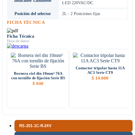
Indicador Luminoso
LED 220VAC/DC
Posición del selector
2L - 2 Posiciones fijas
FICHA TÉCNICA
Ficha Técnica
Hoja de datos
Contactor tripolar hasta 11A
AC3 Serie CT9
Bornera riel din 10mm² 76A
$
14.000
con tornillo de fijación Serie BS
$
840
RS-201-1C-R-24V