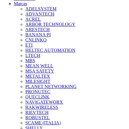
Marcas
ADELSYSTEM
ADVANTECH
ACREL
ARBOR TECHNOLOGY
ARESTECH
BANANA PI
CNLINKO
ETI
HELTEC AUTOMATION
LTECH
MBS
MEAN WELL
MSA SAFETY
METALTEX
MILESIGHT
PLANET NETWORKING
PRONUTEC
QUECLINK
NAVIGATEWORX
RAKWIRELESS
RIEVTECH
ROBUSTEL
SCAME (ITALIA)
SHELLY