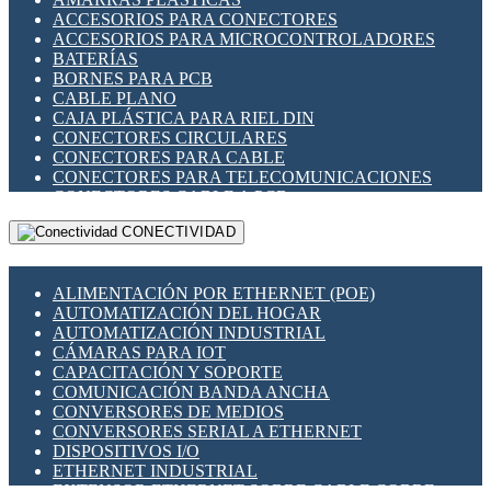
ENCHUFES INDUSTRIALES
ACCESORIOS PARA CONECTORES
INDICADORES PARA PANEL
ACCESORIOS PARA MICROCONTROLADORES
INTERFACES DE RELÉ
BATERÍAS
INTERRUPTORES FIN DE CARRERA
BORNES PARA PCB
LLAVES CONMUTADORAS
CABLE PLANO
MEDIDORES DE ENERGÍA Y TC'S DE CORRIENTE
CAJA PLÁSTICA PARA RIEL DIN
MOTORES PASO A PASO
CONECTORES CIRCULARES
PANTALLAS HMI
CONECTORES PARA CABLE
PLC -CONTROLADORES LÓGICO PROGRAMABLES
CONECTORES PARA TELECOMUNICACIONES
PROGRAMADORES DE HORARIO
CONECTORES CABLE A PCB
PROTECCIÓN ELÉCTRICA
CONECTORES PCB A CABLE
RELÉS DE PROTECCIÓN
CONECTIVIDAD
DIP SWITCHES
SENSORES CAPACITIVOS
DISPLAYS 7 SEGMENTOS
SENSORES DE POSICIÓN LINEAL
FUSIBLES Y PORTAFUSIBLES
SENSORES FOTOELÉCTRICOS
ALIMENTACIÓN POR ETHERNET (POE)
HERRAMIENTAS VARIAS
SENSORES INDUCTIVOS
AUTOMATIZACIÓN DEL HOGAR
ILUMINACIÓN LED
TEMPORIZADORES
AUTOMATIZACIÓN INDUSTRIAL
INTERRUPTORES REED
VARIACS
CÁMARAS PARA IOT
INTERFACES DE RELÉ
VARIADORES DE FRECUENCIA [VDF]
CAPACITACIÓN Y SOPORTE
OTROS RELÉS
SECCIONADORES - INTERRUPTORES
COMUNICACIÓN BANDA ANCHA
PROTECCIÓN TÉRMICA
MAQUINARIA
CONVERSORES DE MEDIOS
RELÉS AUTOMOTRICES
CONVERSORES SERIAL A ETHERNET
RELÉS DE SEÑAL
DISPOSITIVOS I/O
RELÉS DE ESTADO SÓLIDO SSR
ETHERNET INDUSTRIAL
RELÉS INDUSTRIALES
EXTENSOR ETHERNET SOBRE CABLE COBRE