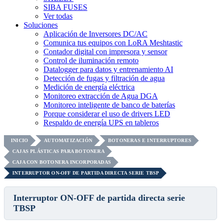
SIBA FUSES
Ver todas
Soluciones
Aplicación de Inversores DC/AC
Comunica tus equipos con LoRA Meshtastic
Contador digital con impresora y sensor
Control de iluminación remoto
Datalogger para datos y entrenamiento AI
Detección de fugas y filtración de agua
Medición de energía eléctrica
Monitoreo extracción de Agua DGA
Monitoreo inteligente de banco de baterías
Porque considerar el uso de drivers LED
Respaldo de energía UPS en tableros
INICIO
AUTOMATIZACIÓN
BOTONERAS E INTERRUPTORES
CAJAS PLÁSTICAS PARA BOTONERA
CAJA CON BOTONERA INCORPORADAS
INTERRUPTOR ON-OFF DE PARTIDA DIRECTA SERIE TBSP
Interruptor ON-OFF de partida directa serie
TBSP