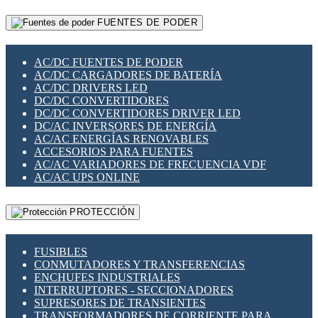
RELÉS INTELIGENTES WIFI
GATEWAY LORAWAN
RELÉS MINIATURA DE POTENCIA
FUENTES DE PODER
GESTIÓN DE REDES
SENSORES MAGNÉTICOS
INFRAESTRUCTURA ETHERCAT
SOPORTE PARA CIRCUITO IMPRESO
PERIFÉRICOS DE RED
SOQUETES PARA RELÉ
AC/DC FUENTES DE PODER
PLACAS MODULARES IOT
SWITCH Y MICROSWITCH
AC/DC CARGADORES DE BATERÍA
SWITCHES Y REDES WIFI
TARJETAS PI
AC/DC DRIVERS LED
SOLUCIONES IOT
UNIÓN Y DERIVACIÓN DE CABLE
DC/DC CONVERTIDORES
SOLUCIONES LORAWAN
DC/DC CONVERTIDORES DRIVER LED
SOLUCIONES RED CELULAR
DC/AC INVERSORES DE ENERGÍA
SEGURIDAD PARA REDES
AC/AC ENERGÍAS RENOVABLES
SWITCHES LAN
ACCESORIOS PARA FUENTES
TELEFONÍA IP (VOIP)
AC/AC VARIADORES DE FRECUENCIA VDF
VIGILANCIA IP (CCTV)
AC/AC UPS ONLINE
MESHTASTIC
PROTECCIÓN
FUSIBLES
CONMUTADORES Y TRANSFERENCIAS
ENCHUFES INDUSTRIALES
INTERRUPTORES - SECCIONADORES
SUPRESORES DE TRANSIENTES
TRANSFORMADORES DE CORRIENTE PARA