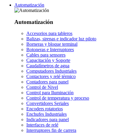
Automatización
Automatización
Accesorios para tableros
Balizas, sirenas e indicador luz piloto
Borneras y bloque terminal
Botoneras e Interruptores
Cables para sensores
Capacitación y Soporte
Caudalímetros de agua
Computadores Industriales
Contactores y relé térmico
Contadores para panel
Control de Nivel
Control para Iluminación
Control de temperatura y proceso
Convertidores Seriales
Encoders rotatorios
Enchufes Industriales
Indicadores para panel
Interfaces de relé
Interruptores fin de carrera