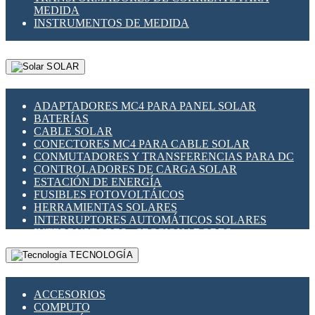
MEDIDA
INSTRUMENTOS DE MEDIDA
SOLAR
ADAPTADORES MC4 PARA PANEL SOLAR
BATERÍAS
CABLE SOLAR
CONECTORES MC4 PARA CABLE SOLAR
CONMUTADORES Y TRANSFERENCIAS PARA DC
CONTROLADORES DE CARGA SOLAR
ESTACIÓN DE ENERGÍA
FUSIBLES FOTOVOLTÁICOS
HERRAMIENTAS SOLARES
INTERRUPTORES AUTOMÁTICOS SOLARES
INTERRUPTORES - SECCIONADORES
FOTOVOLTÁICOS
TECNOLOGÍA
MONTAJE PANEL SOLAR
PORTA FUSIBLES Y SECCIONADORES
FOTOVOLTAICOS
ACCESORIOS
SUPRESOR DE TRANSIENTES SPDS PARA
COMPUTO
APLICACIONES FOTOVOLTAICAS