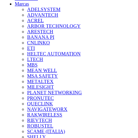
Marcas
ADELSYSTEM
ADVANTECH
ACREL
ARBOR TECHNOLOGY
ARESTECH
BANANA PI
CNLINKO
ETI
HELTEC AUTOMATION
LTECH
MBS
MEAN WELL
MSA SAFETY
METALTEX
MILESIGHT
PLANET NETWORKING
PRONUTEC
QUECLINK
NAVIGATEWORX
RAKWIRELESS
RIEVTECH
ROBUSTEL
SCAME (ITALIA)
SHELLY