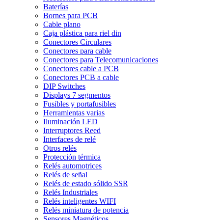
Baterías
Bornes para PCB
Cable plano
Caja plástica para riel din
Conectores Circulares
Conectores para cable
Conectores para Telecomunicaciones
Conectores cable a PCB
Conectores PCB a cable
DIP Switches
Displays 7 segmentos
Fusibles y portafusibles
Herramientas varias
Iluminación LED
Interruptores Reed
Interfaces de relé
Otros relés
Protección térmica
Relés automotrices
Relés de señal
Relés de estado sólido SSR
Relés Industriales
Relés inteligentes WIFI
Relés miniatura de potencia
Sensores Magnéticos