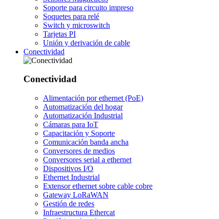
Soporte para circuito impreso
Soquetes para relé
Switch y microswitch
Tarjetas PI
Unión y derivación de cable
Conectividad
Conectividad
Alimentación por ethernet (PoE)
Automatización del hogar
Automatización Industrial
Cámaras para IoT
Capacitación y Soporte
Comunicación banda ancha
Conversores de medios
Conversores serial a ethernet
Dispositivos I/O
Ethernet Industrial
Extensor ethernet sobre cable cobre
Gateway LoRaWAN
Gestión de redes
Infraestructura Ethercat