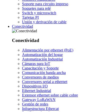
Soporte para circuito impreso
Soquetes para relé
Switch y microswitch
Tarjetas PI
Unión y derivación de cable
Conectividad
Conectividad
Alimentación por ethernet (PoE)
Automatización del hogar
Automatización Industrial
Cámaras para IoT
Capacitación y Soporte
Comunicación banda ancha
Conversores de medios
Conversores serial a ethernet
Dispositivos I/O
Ethernet Industrial
Extensor ethernet sobre cable cobre
Gateway LoRaWAN
Gestión de redes
Infraestructura Ethercat