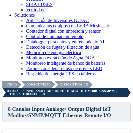
SIBA FUSES
Ver todas
Soluciones
Aplicación de Inversores DC/AC
Comunica tus equipos con LoRA Meshtastic
Contador digital con impresora y sensor
Control de iluminación remoto
Datalogger para datos y entrenamiento AI
Detección de fugas y filtración de agua
Medición de energía eléctrica
Monitoreo extracción de Agua DGA
Monitoreo inteligente de banco de baterías
Porque considerar el uso de drivers LED
Respaldo de energía UPS en tableros
INICIO
CONECTIVIDAD
DISPOSITIVOS I/O
8 CANALES INPUT ANÁLOGO/ OUTPUT DIGITAL IOT MODBUS/SNMP/MQTT
ETHERNET REMOTE I/O
8 Canales Input Análogo/ Output Digital IoT
Modbus/SNMP/MQTT Ethernet Remote I/O