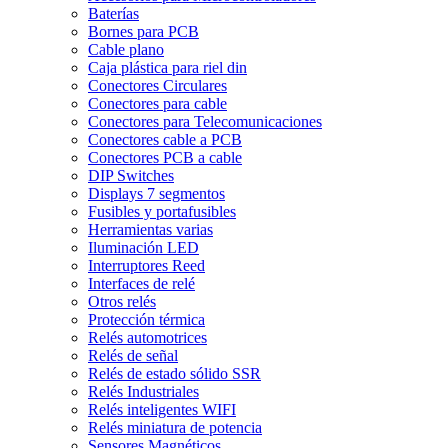
Baterías
Bornes para PCB
Cable plano
Caja plástica para riel din
Conectores Circulares
Conectores para cable
Conectores para Telecomunicaciones
Conectores cable a PCB
Conectores PCB a cable
DIP Switches
Displays 7 segmentos
Fusibles y portafusibles
Herramientas varias
Iluminación LED
Interruptores Reed
Interfaces de relé
Otros relés
Protección térmica
Relés automotrices
Relés de señal
Relés de estado sólido SSR
Relés Industriales
Relés inteligentes WIFI
Relés miniatura de potencia
Sensores Magnéticos