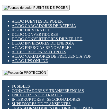
RELÉS INTELIGENTES WIFI
GATEWAY LORAWAN
RELÉS MINIATURA DE POTENCIA
FUENTES DE PODER
GESTIÓN DE REDES
SENSORES MAGNÉTICOS
INFRAESTRUCTURA ETHERCAT
SOPORTE PARA CIRCUITO IMPRESO
PERIFÉRICOS DE RED
SOQUETES PARA RELÉ
AC/DC FUENTES DE PODER
PLACAS MODULARES IOT
SWITCH Y MICROSWITCH
AC/DC CARGADORES DE BATERÍA
SWITCHES Y REDES WIFI
TARJETAS PI
AC/DC DRIVERS LED
SOLUCIONES IOT
UNIÓN Y DERIVACIÓN DE CABLE
DC/DC CONVERTIDORES
SOLUCIONES LORAWAN
DC/DC CONVERTIDORES DRIVER LED
SOLUCIONES RED CELULAR
DC/AC INVERSORES DE ENERGÍA
SEGURIDAD PARA REDES
AC/AC ENERGÍAS RENOVABLES
SWITCHES LAN
ACCESORIOS PARA FUENTES
TELEFONÍA IP (VOIP)
AC/AC VARIADORES DE FRECUENCIA VDF
VIGILANCIA IP (CCTV)
AC/AC UPS ONLINE
MESHTASTIC
PROTECCIÓN
FUSIBLES
CONMUTADORES Y TRANSFERENCIAS
ENCHUFES INDUSTRIALES
INTERRUPTORES - SECCIONADORES
SUPRESORES DE TRANSIENTES
TRANSFORMADORES DE CORRIENTE PARA