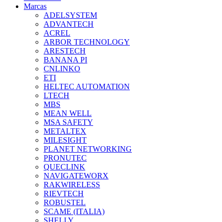
Marcas
ADELSYSTEM
ADVANTECH
ACREL
ARBOR TECHNOLOGY
ARESTECH
BANANA PI
CNLINKO
ETI
HELTEC AUTOMATION
LTECH
MBS
MEAN WELL
MSA SAFETY
METALTEX
MILESIGHT
PLANET NETWORKING
PRONUTEC
QUECLINK
NAVIGATEWORX
RAKWIRELESS
RIEVTECH
ROBUSTEL
SCAME (ITALIA)
SHELLY