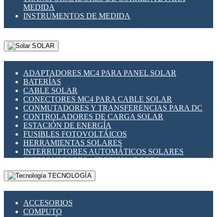
MEDIDA
INSTRUMENTOS DE MEDIDA
SOLAR
ADAPTADORES MC4 PARA PANEL SOLAR
BATERÍAS
CABLE SOLAR
CONECTORES MC4 PARA CABLE SOLAR
CONMUTADORES Y TRANSFERENCIAS PARA DC
CONTROLADORES DE CARGA SOLAR
ESTACIÓN DE ENERGÍA
FUSIBLES FOTOVOLTÁICOS
HERRAMIENTAS SOLARES
INTERRUPTORES AUTOMÁTICOS SOLARES
INTERRUPTORES - SECCIONADORES
FOTOVOLTÁICOS
TECNOLOGÍA
MONTAJE PANEL SOLAR
PORTA FUSIBLES Y SECCIONADORES
FOTOVOLTAICOS
ACCESORIOS
SUPRESOR DE TRANSIENTES SPDS PARA
COMPUTO
APLICACIONES FOTOVOLTAICAS