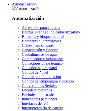
Automatización
Automatización
Accesorios para tableros
Balizas, sirenas e indicador luz piloto
Borneras y bloque terminal
Botoneras e Interruptores
Cables para sensores
Capacitación y Soporte
Caudalímetros de agua
Computadores Industriales
Contactores y relé térmico
Contadores para panel
Control de Nivel
Control para Iluminación
Control de temperatura y proceso
Convertidores Seriales
Encoders rotatorios
Enchufes Industriales
Indicadores para panel
Interfaces de relé
Interruptores fin de carrera