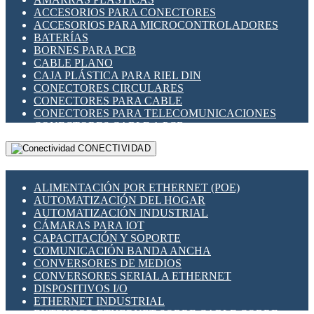
ENCHUFES INDUSTRIALES
ACCESORIOS PARA CONECTORES
INDICADORES PARA PANEL
ACCESORIOS PARA MICROCONTROLADORES
INTERFACES DE RELÉ
BATERÍAS
INTERRUPTORES FIN DE CARRERA
BORNES PARA PCB
LLAVES CONMUTADORAS
CABLE PLANO
MEDIDORES DE ENERGÍA Y TC'S DE CORRIENTE
CAJA PLÁSTICA PARA RIEL DIN
MOTORES PASO A PASO
CONECTORES CIRCULARES
PANTALLAS HMI
CONECTORES PARA CABLE
PLC -CONTROLADORES LÓGICO PROGRAMABLES
CONECTORES PARA TELECOMUNICACIONES
PROGRAMADORES DE HORARIO
CONECTORES CABLE A PCB
PROTECCIÓN ELÉCTRICA
CONECTORES PCB A CABLE
RELÉS DE PROTECCIÓN
CONECTIVIDAD
DIP SWITCHES
SENSORES CAPACITIVOS
DISPLAYS 7 SEGMENTOS
SENSORES DE POSICIÓN LINEAL
FUSIBLES Y PORTAFUSIBLES
SENSORES FOTOELÉCTRICOS
ALIMENTACIÓN POR ETHERNET (POE)
HERRAMIENTAS VARIAS
SENSORES INDUCTIVOS
AUTOMATIZACIÓN DEL HOGAR
ILUMINACIÓN LED
TEMPORIZADORES
AUTOMATIZACIÓN INDUSTRIAL
INTERRUPTORES REED
VARIACS
CÁMARAS PARA IOT
INTERFACES DE RELÉ
VARIADORES DE FRECUENCIA [VDF]
CAPACITACIÓN Y SOPORTE
OTROS RELÉS
SECCIONADORES - INTERRUPTORES
COMUNICACIÓN BANDA ANCHA
PROTECCIÓN TÉRMICA
MAQUINARIA
CONVERSORES DE MEDIOS
RELÉS AUTOMOTRICES
CONVERSORES SERIAL A ETHERNET
RELÉS DE SEÑAL
DISPOSITIVOS I/O
RELÉS DE ESTADO SÓLIDO SSR
ETHERNET INDUSTRIAL
RELÉS INDUSTRIALES
EXTENSOR ETHERNET SOBRE CABLE COBRE