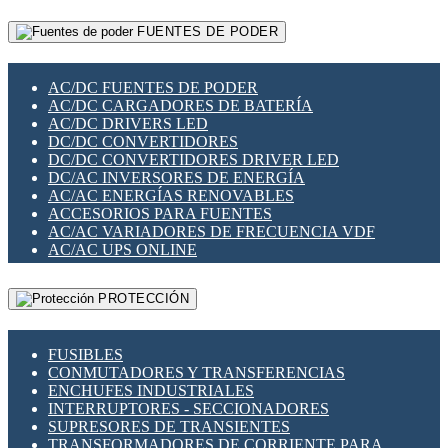
RELÉS INTELIGENTES WIFI
GATEWAY LORAWAN
RELÉS MINIATURA DE POTENCIA
FUENTES DE PODER
GESTIÓN DE REDES
SENSORES MAGNÉTICOS
INFRAESTRUCTURA ETHERCAT
SOPORTE PARA CIRCUITO IMPRESO
PERIFÉRICOS DE RED
SOQUETES PARA RELÉ
AC/DC FUENTES DE PODER
PLACAS MODULARES IOT
SWITCH Y MICROSWITCH
AC/DC CARGADORES DE BATERÍA
SWITCHES Y REDES WIFI
TARJETAS PI
AC/DC DRIVERS LED
SOLUCIONES IOT
UNIÓN Y DERIVACIÓN DE CABLE
DC/DC CONVERTIDORES
SOLUCIONES LORAWAN
DC/DC CONVERTIDORES DRIVER LED
SOLUCIONES RED CELULAR
DC/AC INVERSORES DE ENERGÍA
SEGURIDAD PARA REDES
AC/AC ENERGÍAS RENOVABLES
SWITCHES LAN
ACCESORIOS PARA FUENTES
TELEFONÍA IP (VOIP)
AC/AC VARIADORES DE FRECUENCIA VDF
VIGILANCIA IP (CCTV)
AC/AC UPS ONLINE
MESHTASTIC
PROTECCIÓN
FUSIBLES
CONMUTADORES Y TRANSFERENCIAS
ENCHUFES INDUSTRIALES
INTERRUPTORES - SECCIONADORES
SUPRESORES DE TRANSIENTES
TRANSFORMADORES DE CORRIENTE PARA