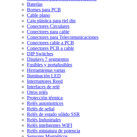
Baterías
Bornes para PCB
Cable plano
Caja plástica para riel din
Conectores Circulares
Conectores para cable
Conectores para Telecomunicaciones
Conectores cable a PCB
Conectores PCB a cable
DIP Switches
Displays 7 segmentos
Fusibles y portafusibles
Herramientas varias
Iluminación LED
Interruptores Reed
Interfaces de relé
Otros relés
Protección térmica
Relés automotrices
Relés de señal
Relés de estado sólido SSR
Relés Industriales
Relés inteligentes WIFI
Relés miniatura de potencia
Sensores Magnéticos