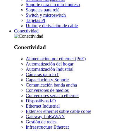
Soporte para circuito impreso
Soquetes para relé
Switch y microswitch
Tarjetas PI
Unión y derivación de cable
Conectividad
Conectividad
Alimentación por ethernet (PoE)
Automatización del hogar
Automatización Industrial
Cámaras para IoT
Capacitación y Soporte
Comunicación banda ancha
Conversores de medios
Conversores serial a ethernet
Dispositivos I/O
Ethernet Industrial
Extensor ethernet sobre cable cobre
Gateway LoRaWAN
Gestión de redes
Infraestructura Ethercat