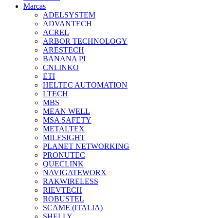
Marcas
ADELSYSTEM
ADVANTECH
ACREL
ARBOR TECHNOLOGY
ARESTECH
BANANA PI
CNLINKO
ETI
HELTEC AUTOMATION
LTECH
MBS
MEAN WELL
MSA SAFETY
METALTEX
MILESIGHT
PLANET NETWORKING
PRONUTEC
QUECLINK
NAVIGATEWORX
RAKWIRELESS
RIEVTECH
ROBUSTEL
SCAME (ITALIA)
SHELLY