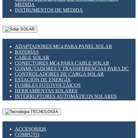
MEDIDA
INSTRUMENTOS DE MEDIDA
SOLAR
ADAPTADORES MC4 PARA PANEL SOLAR
BATERÍAS
CABLE SOLAR
CONECTORES MC4 PARA CABLE SOLAR
CONMUTADORES Y TRANSFERENCIAS PARA DC
CONTROLADORES DE CARGA SOLAR
ESTACIÓN DE ENERGÍA
FUSIBLES FOTOVOLTÁICOS
HERRAMIENTAS SOLARES
INTERRUPTORES AUTOMÁTICOS SOLARES
INTERRUPTORES - SECCIONADORES
FOTOVOLTÁICOS
TECNOLOGÍA
MONTAJE PANEL SOLAR
PORTA FUSIBLES Y SECCIONADORES
FOTOVOLTAICOS
ACCESORIOS
SUPRESOR DE TRANSIENTES SPDS PARA
COMPUTO
APLICACIONES FOTOVOLTAICAS