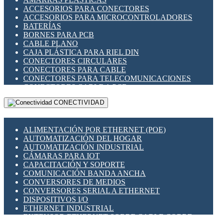
ENCHUFES INDUSTRIALES
ACCESORIOS PARA CONECTORES
INDICADORES PARA PANEL
ACCESORIOS PARA MICROCONTROLADORES
INTERFACES DE RELÉ
BATERÍAS
INTERRUPTORES FIN DE CARRERA
BORNES PARA PCB
LLAVES CONMUTADORAS
CABLE PLANO
MEDIDORES DE ENERGÍA Y TC'S DE CORRIENTE
CAJA PLÁSTICA PARA RIEL DIN
MOTORES PASO A PASO
CONECTORES CIRCULARES
PANTALLAS HMI
CONECTORES PARA CABLE
PLC -CONTROLADORES LÓGICO PROGRAMABLES
CONECTORES PARA TELECOMUNICACIONES
PROGRAMADORES DE HORARIO
CONECTORES CABLE A PCB
PROTECCIÓN ELÉCTRICA
CONECTORES PCB A CABLE
RELÉS DE PROTECCIÓN
CONECTIVIDAD
DIP SWITCHES
SENSORES CAPACITIVOS
DISPLAYS 7 SEGMENTOS
SENSORES DE POSICIÓN LINEAL
FUSIBLES Y PORTAFUSIBLES
SENSORES FOTOELÉCTRICOS
ALIMENTACIÓN POR ETHERNET (POE)
HERRAMIENTAS VARIAS
SENSORES INDUCTIVOS
AUTOMATIZACIÓN DEL HOGAR
ILUMINACIÓN LED
TEMPORIZADORES
AUTOMATIZACIÓN INDUSTRIAL
INTERRUPTORES REED
VARIACS
CÁMARAS PARA IOT
INTERFACES DE RELÉ
VARIADORES DE FRECUENCIA [VDF]
CAPACITACIÓN Y SOPORTE
OTROS RELÉS
SECCIONADORES - INTERRUPTORES
COMUNICACIÓN BANDA ANCHA
PROTECCIÓN TÉRMICA
MAQUINARIA
CONVERSORES DE MEDIOS
RELÉS AUTOMOTRICES
CONVERSORES SERIAL A ETHERNET
RELÉS DE SEÑAL
DISPOSITIVOS I/O
RELÉS DE ESTADO SÓLIDO SSR
ETHERNET INDUSTRIAL
RELÉS INDUSTRIALES
EXTENSOR ETHERNET SOBRE CABLE COBRE