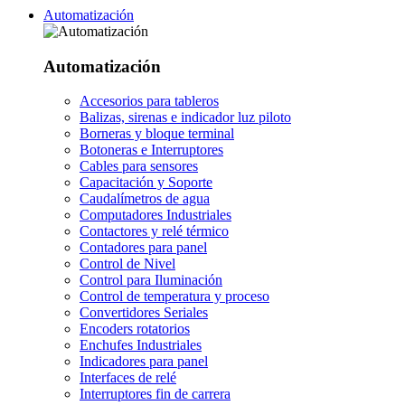
Automatización
Automatización
Accesorios para tableros
Balizas, sirenas e indicador luz piloto
Borneras y bloque terminal
Botoneras e Interruptores
Cables para sensores
Capacitación y Soporte
Caudalímetros de agua
Computadores Industriales
Contactores y relé térmico
Contadores para panel
Control de Nivel
Control para Iluminación
Control de temperatura y proceso
Convertidores Seriales
Encoders rotatorios
Enchufes Industriales
Indicadores para panel
Interfaces de relé
Interruptores fin de carrera