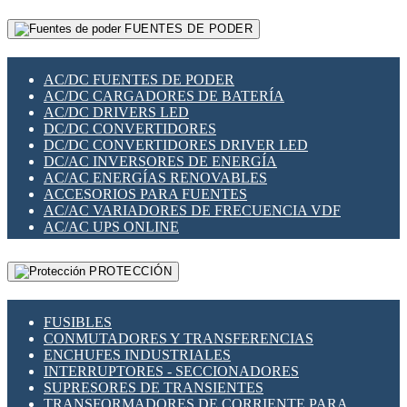
RELÉS INTELIGENTES WIFI
GATEWAY LORAWAN
RELÉS MINIATURA DE POTENCIA
FUENTES DE PODER
GESTIÓN DE REDES
SENSORES MAGNÉTICOS
INFRAESTRUCTURA ETHERCAT
SOPORTE PARA CIRCUITO IMPRESO
PERIFÉRICOS DE RED
SOQUETES PARA RELÉ
AC/DC FUENTES DE PODER
PLACAS MODULARES IOT
SWITCH Y MICROSWITCH
AC/DC CARGADORES DE BATERÍA
SWITCHES Y REDES WIFI
TARJETAS PI
AC/DC DRIVERS LED
SOLUCIONES IOT
UNIÓN Y DERIVACIÓN DE CABLE
DC/DC CONVERTIDORES
SOLUCIONES LORAWAN
DC/DC CONVERTIDORES DRIVER LED
SOLUCIONES RED CELULAR
DC/AC INVERSORES DE ENERGÍA
SEGURIDAD PARA REDES
AC/AC ENERGÍAS RENOVABLES
SWITCHES LAN
ACCESORIOS PARA FUENTES
TELEFONÍA IP (VOIP)
AC/AC VARIADORES DE FRECUENCIA VDF
VIGILANCIA IP (CCTV)
AC/AC UPS ONLINE
MESHTASTIC
PROTECCIÓN
FUSIBLES
CONMUTADORES Y TRANSFERENCIAS
ENCHUFES INDUSTRIALES
INTERRUPTORES - SECCIONADORES
SUPRESORES DE TRANSIENTES
TRANSFORMADORES DE CORRIENTE PARA