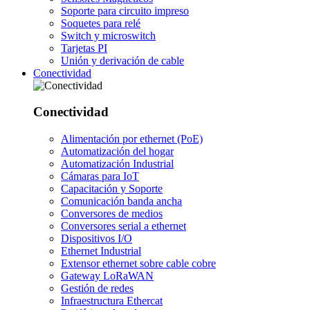
Soporte para circuito impreso
Soquetes para relé
Switch y microswitch
Tarjetas PI
Unión y derivación de cable
Conectividad
Conectividad
Alimentación por ethernet (PoE)
Automatización del hogar
Automatización Industrial
Cámaras para IoT
Capacitación y Soporte
Comunicación banda ancha
Conversores de medios
Conversores serial a ethernet
Dispositivos I/O
Ethernet Industrial
Extensor ethernet sobre cable cobre
Gateway LoRaWAN
Gestión de redes
Infraestructura Ethercat