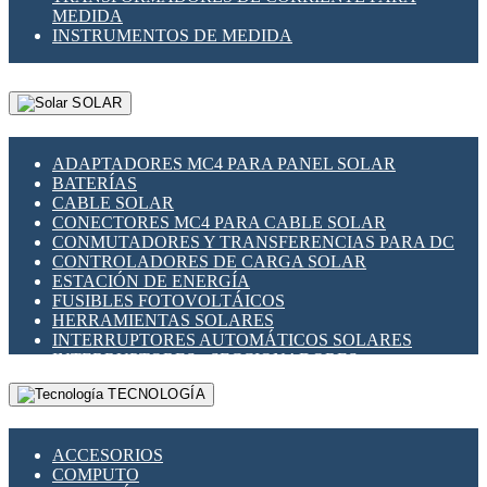
MEDIDA
INSTRUMENTOS DE MEDIDA
SOLAR
ADAPTADORES MC4 PARA PANEL SOLAR
BATERÍAS
CABLE SOLAR
CONECTORES MC4 PARA CABLE SOLAR
CONMUTADORES Y TRANSFERENCIAS PARA DC
CONTROLADORES DE CARGA SOLAR
ESTACIÓN DE ENERGÍA
FUSIBLES FOTOVOLTÁICOS
HERRAMIENTAS SOLARES
INTERRUPTORES AUTOMÁTICOS SOLARES
INTERRUPTORES - SECCIONADORES
FOTOVOLTÁICOS
TECNOLOGÍA
MONTAJE PANEL SOLAR
PORTA FUSIBLES Y SECCIONADORES
FOTOVOLTAICOS
ACCESORIOS
SUPRESOR DE TRANSIENTES SPDS PARA
COMPUTO
APLICACIONES FOTOVOLTAICAS