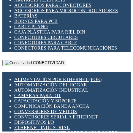
ENCHUFES INDUSTRIALES
ACCESORIOS PARA CONECTORES
INDICADORES PARA PANEL
ACCESORIOS PARA MICROCONTROLADORES
INTERFACES DE RELÉ
BATERÍAS
INTERRUPTORES FIN DE CARRERA
BORNES PARA PCB
LLAVES CONMUTADORAS
CABLE PLANO
MEDIDORES DE ENERGÍA Y TC'S DE CORRIENTE
CAJA PLÁSTICA PARA RIEL DIN
MOTORES PASO A PASO
CONECTORES CIRCULARES
PANTALLAS HMI
CONECTORES PARA CABLE
PLC -CONTROLADORES LÓGICO PROGRAMABLES
CONECTORES PARA TELECOMUNICACIONES
PROGRAMADORES DE HORARIO
CONECTORES CABLE A PCB
PROTECCIÓN ELÉCTRICA
CONECTORES PCB A CABLE
RELÉS DE PROTECCIÓN
CONECTIVIDAD
DIP SWITCHES
SENSORES CAPACITIVOS
DISPLAYS 7 SEGMENTOS
SENSORES DE POSICIÓN LINEAL
FUSIBLES Y PORTAFUSIBLES
SENSORES FOTOELÉCTRICOS
ALIMENTACIÓN POR ETHERNET (POE)
HERRAMIENTAS VARIAS
SENSORES INDUCTIVOS
AUTOMATIZACIÓN DEL HOGAR
ILUMINACIÓN LED
TEMPORIZADORES
AUTOMATIZACIÓN INDUSTRIAL
INTERRUPTORES REED
VARIACS
CÁMARAS PARA IOT
INTERFACES DE RELÉ
VARIADORES DE FRECUENCIA [VDF]
CAPACITACIÓN Y SOPORTE
OTROS RELÉS
SECCIONADORES - INTERRUPTORES
COMUNICACIÓN BANDA ANCHA
PROTECCIÓN TÉRMICA
MAQUINARIA
CONVERSORES DE MEDIOS
RELÉS AUTOMOTRICES
CONVERSORES SERIAL A ETHERNET
RELÉS DE SEÑAL
DISPOSITIVOS I/O
RELÉS DE ESTADO SÓLIDO SSR
ETHERNET INDUSTRIAL
RELÉS INDUSTRIALES
EXTENSOR ETHERNET SOBRE CABLE COBRE