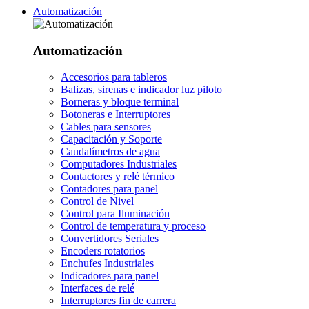
Automatización
Automatización
Accesorios para tableros
Balizas, sirenas e indicador luz piloto
Borneras y bloque terminal
Botoneras e Interruptores
Cables para sensores
Capacitación y Soporte
Caudalímetros de agua
Computadores Industriales
Contactores y relé térmico
Contadores para panel
Control de Nivel
Control para Iluminación
Control de temperatura y proceso
Convertidores Seriales
Encoders rotatorios
Enchufes Industriales
Indicadores para panel
Interfaces de relé
Interruptores fin de carrera