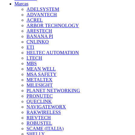
Marcas
ADELSYSTEM
ADVANTECH
ACREL
ARBOR TECHNOLOGY
ARESTECH
BANANA PI
CNLINKO
ETI
HELTEC AUTOMATION
LTECH
MBS
MEAN WELL
MSA SAFETY
METALTEX
MILESIGHT
PLANET NETWORKING
PRONUTEC
QUECLINK
NAVIGATEWORX
RAKWIRELESS
RIEVTECH
ROBUSTEL
SCAME (ITALIA)
SHELLY