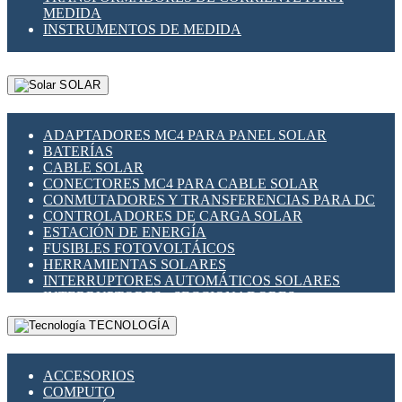
MEDIDA
INSTRUMENTOS DE MEDIDA
SOLAR
ADAPTADORES MC4 PARA PANEL SOLAR
BATERÍAS
CABLE SOLAR
CONECTORES MC4 PARA CABLE SOLAR
CONMUTADORES Y TRANSFERENCIAS PARA DC
CONTROLADORES DE CARGA SOLAR
ESTACIÓN DE ENERGÍA
FUSIBLES FOTOVOLTÁICOS
HERRAMIENTAS SOLARES
INTERRUPTORES AUTOMÁTICOS SOLARES
INTERRUPTORES - SECCIONADORES
FOTOVOLTÁICOS
TECNOLOGÍA
MONTAJE PANEL SOLAR
PORTA FUSIBLES Y SECCIONADORES
FOTOVOLTAICOS
ACCESORIOS
SUPRESOR DE TRANSIENTES SPDS PARA
COMPUTO
APLICACIONES FOTOVOLTAICAS