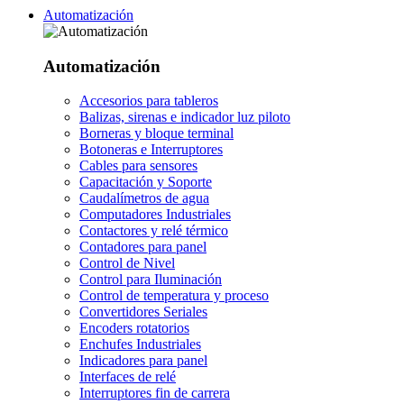
Automatización
Automatización
Accesorios para tableros
Balizas, sirenas e indicador luz piloto
Borneras y bloque terminal
Botoneras e Interruptores
Cables para sensores
Capacitación y Soporte
Caudalímetros de agua
Computadores Industriales
Contactores y relé térmico
Contadores para panel
Control de Nivel
Control para Iluminación
Control de temperatura y proceso
Convertidores Seriales
Encoders rotatorios
Enchufes Industriales
Indicadores para panel
Interfaces de relé
Interruptores fin de carrera