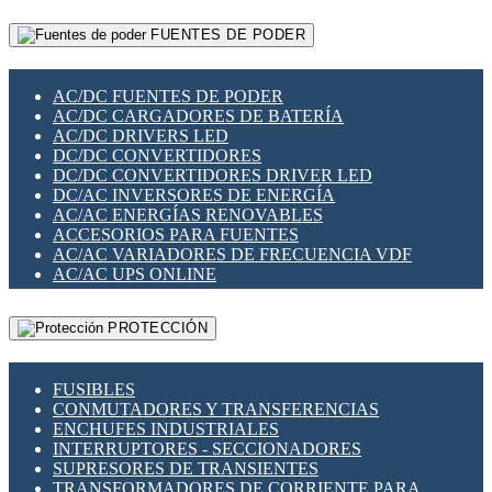
RELÉS INTELIGENTES WIFI
GATEWAY LORAWAN
RELÉS MINIATURA DE POTENCIA
FUENTES DE PODER
GESTIÓN DE REDES
SENSORES MAGNÉTICOS
INFRAESTRUCTURA ETHERCAT
SOPORTE PARA CIRCUITO IMPRESO
PERIFÉRICOS DE RED
SOQUETES PARA RELÉ
AC/DC FUENTES DE PODER
PLACAS MODULARES IOT
SWITCH Y MICROSWITCH
AC/DC CARGADORES DE BATERÍA
SWITCHES Y REDES WIFI
TARJETAS PI
AC/DC DRIVERS LED
SOLUCIONES IOT
UNIÓN Y DERIVACIÓN DE CABLE
DC/DC CONVERTIDORES
SOLUCIONES LORAWAN
DC/DC CONVERTIDORES DRIVER LED
SOLUCIONES RED CELULAR
DC/AC INVERSORES DE ENERGÍA
SEGURIDAD PARA REDES
AC/AC ENERGÍAS RENOVABLES
SWITCHES LAN
ACCESORIOS PARA FUENTES
TELEFONÍA IP (VOIP)
AC/AC VARIADORES DE FRECUENCIA VDF
VIGILANCIA IP (CCTV)
AC/AC UPS ONLINE
MESHTASTIC
PROTECCIÓN
FUSIBLES
CONMUTADORES Y TRANSFERENCIAS
ENCHUFES INDUSTRIALES
INTERRUPTORES - SECCIONADORES
SUPRESORES DE TRANSIENTES
TRANSFORMADORES DE CORRIENTE PARA