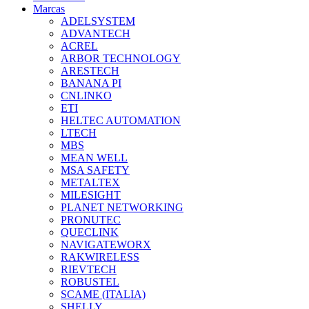
Marcas
ADELSYSTEM
ADVANTECH
ACREL
ARBOR TECHNOLOGY
ARESTECH
BANANA PI
CNLINKO
ETI
HELTEC AUTOMATION
LTECH
MBS
MEAN WELL
MSA SAFETY
METALTEX
MILESIGHT
PLANET NETWORKING
PRONUTEC
QUECLINK
NAVIGATEWORX
RAKWIRELESS
RIEVTECH
ROBUSTEL
SCAME (ITALIA)
SHELLY