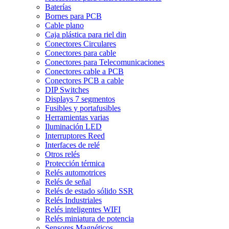
Baterías
Bornes para PCB
Cable plano
Caja plástica para riel din
Conectores Circulares
Conectores para cable
Conectores para Telecomunicaciones
Conectores cable a PCB
Conectores PCB a cable
DIP Switches
Displays 7 segmentos
Fusibles y portafusibles
Herramientas varias
Iluminación LED
Interruptores Reed
Interfaces de relé
Otros relés
Protección térmica
Relés automotrices
Relés de señal
Relés de estado sólido SSR
Relés Industriales
Relés inteligentes WIFI
Relés miniatura de potencia
Sensores Magnéticos