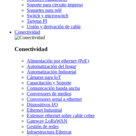
Soporte para circuito impreso
Soquetes para relé
Switch y microswitch
Tarjetas PI
Unión y derivación de cable
Conectividad
Conectividad
Alimentación por ethernet (PoE)
Automatización del hogar
Automatización Industrial
Cámaras para IoT
Capacitación y Soporte
Comunicación banda ancha
Conversores de medios
Conversores serial a ethernet
Dispositivos I/O
Ethernet Industrial
Extensor ethernet sobre cable cobre
Gateway LoRaWAN
Gestión de redes
Infraestructura Ethercat