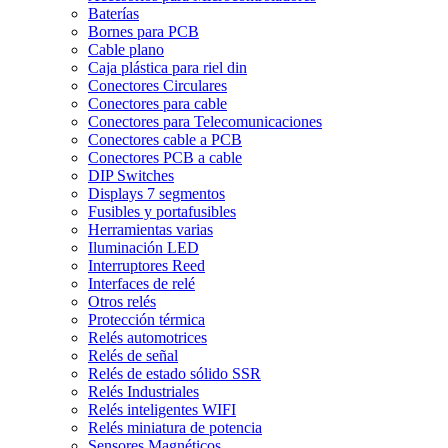
Baterías
Bornes para PCB
Cable plano
Caja plástica para riel din
Conectores Circulares
Conectores para cable
Conectores para Telecomunicaciones
Conectores cable a PCB
Conectores PCB a cable
DIP Switches
Displays 7 segmentos
Fusibles y portafusibles
Herramientas varias
Iluminación LED
Interruptores Reed
Interfaces de relé
Otros relés
Protección térmica
Relés automotrices
Relés de señal
Relés de estado sólido SSR
Relés Industriales
Relés inteligentes WIFI
Relés miniatura de potencia
Sensores Magnéticos