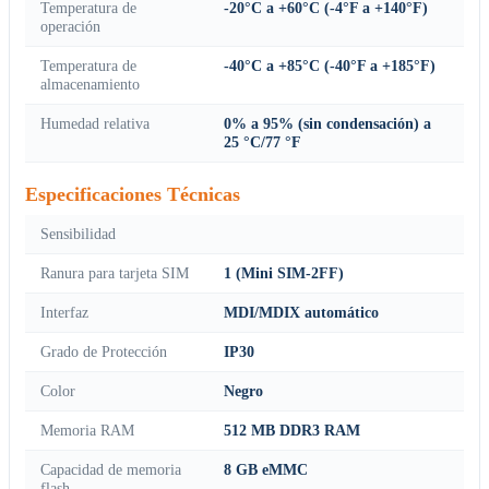
Temperatura de
-20°C a +60°C (-4°F a +140°F)
operación
Temperatura de
-40°C a +85°C (-40°F a +185°F)
almacenamiento
Humedad relativa
0% a 95% (sin condensación) a
25 °C/77 °F
Especificaciones Técnicas
Sensibilidad
Ranura para tarjeta SIM
1 (Mini SIM-2FF)
Interfaz
MDI/MDIX automático
Grado de Protección
IP30
Color
Negro
Memoria RAM
512 MB DDR3 RAM
Capacidad de memoria
8 GB eMMC
flash