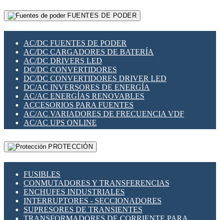
RELÉS INTELIGENTES WIFI
GATEWAY LORAWAN
RELÉS MINIATURA DE POTENCIA
FUENTES DE PODER
GESTIÓN DE REDES
SENSORES MAGNÉTICOS
INFRAESTRUCTURA ETHERCAT
SOPORTE PARA CIRCUITO IMPRESO
PERIFÉRICOS DE RED
SOQUETES PARA RELÉ
AC/DC FUENTES DE PODER
PLACAS MODULARES IOT
SWITCH Y MICROSWITCH
AC/DC CARGADORES DE BATERÍA
SWITCHES Y REDES WIFI
TARJETAS PI
AC/DC DRIVERS LED
SOLUCIONES IOT
UNIÓN Y DERIVACIÓN DE CABLE
DC/DC CONVERTIDORES
SOLUCIONES LORAWAN
DC/DC CONVERTIDORES DRIVER LED
SOLUCIONES RED CELULAR
DC/AC INVERSORES DE ENERGÍA
SEGURIDAD PARA REDES
AC/AC ENERGÍAS RENOVABLES
SWITCHES LAN
ACCESORIOS PARA FUENTES
TELEFONÍA IP (VOIP)
AC/AC VARIADORES DE FRECUENCIA VDF
VIGILANCIA IP (CCTV)
AC/AC UPS ONLINE
MESHTASTIC
PROTECCIÓN
FUSIBLES
CONMUTADORES Y TRANSFERENCIAS
ENCHUFES INDUSTRIALES
INTERRUPTORES - SECCIONADORES
SUPRESORES DE TRANSIENTES
TRANSFORMADORES DE CORRIENTE PARA