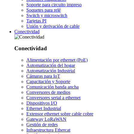
Soporte para circuito impreso
Soquetes para relé
Switch y microswitch
Tarjetas PI
Unión y derivación de cable
Conectividad
Conectividad
Alimentación por ethernet (PoE)
Automatización del hogar
Automatización Industrial
Cámaras para IoT
Capacitación y Soporte
Comunicación banda ancha
Conversores de medios
Conversores serial a ethernet
Dispositivos I/O
Ethernet Industrial
Extensor ethernet sobre cable cobre
Gateway LoRaWAN
Gestión de redes
Infraestructura Ethercat