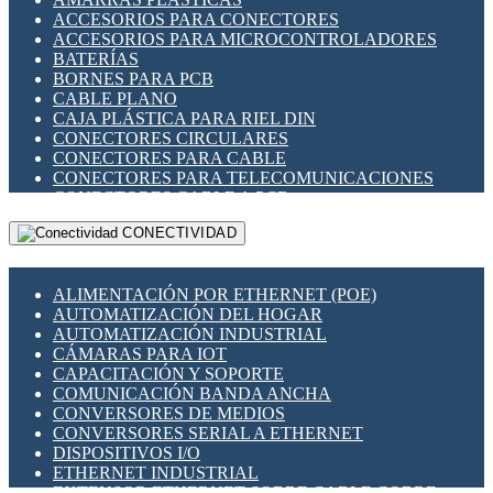
ENCHUFES INDUSTRIALES
ACCESORIOS PARA CONECTORES
INDICADORES PARA PANEL
ACCESORIOS PARA MICROCONTROLADORES
INTERFACES DE RELÉ
BATERÍAS
INTERRUPTORES FIN DE CARRERA
BORNES PARA PCB
LLAVES CONMUTADORAS
CABLE PLANO
MEDIDORES DE ENERGÍA Y TC'S DE CORRIENTE
CAJA PLÁSTICA PARA RIEL DIN
MOTORES PASO A PASO
CONECTORES CIRCULARES
PANTALLAS HMI
CONECTORES PARA CABLE
PLC -CONTROLADORES LÓGICO PROGRAMABLES
CONECTORES PARA TELECOMUNICACIONES
PROGRAMADORES DE HORARIO
CONECTORES CABLE A PCB
PROTECCIÓN ELÉCTRICA
CONECTORES PCB A CABLE
RELÉS DE PROTECCIÓN
CONECTIVIDAD
DIP SWITCHES
SENSORES CAPACITIVOS
DISPLAYS 7 SEGMENTOS
SENSORES DE POSICIÓN LINEAL
FUSIBLES Y PORTAFUSIBLES
SENSORES FOTOELÉCTRICOS
ALIMENTACIÓN POR ETHERNET (POE)
HERRAMIENTAS VARIAS
SENSORES INDUCTIVOS
AUTOMATIZACIÓN DEL HOGAR
ILUMINACIÓN LED
TEMPORIZADORES
AUTOMATIZACIÓN INDUSTRIAL
INTERRUPTORES REED
VARIACS
CÁMARAS PARA IOT
INTERFACES DE RELÉ
VARIADORES DE FRECUENCIA [VDF]
CAPACITACIÓN Y SOPORTE
OTROS RELÉS
SECCIONADORES - INTERRUPTORES
COMUNICACIÓN BANDA ANCHA
PROTECCIÓN TÉRMICA
MAQUINARIA
CONVERSORES DE MEDIOS
RELÉS AUTOMOTRICES
CONVERSORES SERIAL A ETHERNET
RELÉS DE SEÑAL
DISPOSITIVOS I/O
RELÉS DE ESTADO SÓLIDO SSR
ETHERNET INDUSTRIAL
RELÉS INDUSTRIALES
EXTENSOR ETHERNET SOBRE CABLE COBRE