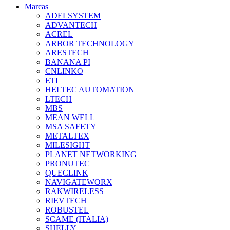
Marcas
ADELSYSTEM
ADVANTECH
ACREL
ARBOR TECHNOLOGY
ARESTECH
BANANA PI
CNLINKO
ETI
HELTEC AUTOMATION
LTECH
MBS
MEAN WELL
MSA SAFETY
METALTEX
MILESIGHT
PLANET NETWORKING
PRONUTEC
QUECLINK
NAVIGATEWORX
RAKWIRELESS
RIEVTECH
ROBUSTEL
SCAME (ITALIA)
SHELLY