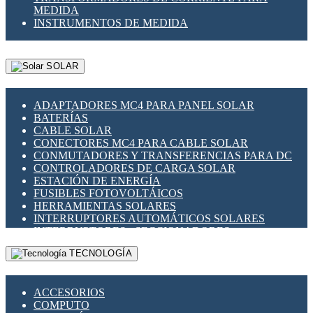
MEDIDA
INSTRUMENTOS DE MEDIDA
SOLAR
ADAPTADORES MC4 PARA PANEL SOLAR
BATERÍAS
CABLE SOLAR
CONECTORES MC4 PARA CABLE SOLAR
CONMUTADORES Y TRANSFERENCIAS PARA DC
CONTROLADORES DE CARGA SOLAR
ESTACIÓN DE ENERGÍA
FUSIBLES FOTOVOLTÁICOS
HERRAMIENTAS SOLARES
INTERRUPTORES AUTOMÁTICOS SOLARES
INTERRUPTORES - SECCIONADORES
FOTOVOLTÁICOS
TECNOLOGÍA
MONTAJE PANEL SOLAR
PORTA FUSIBLES Y SECCIONADORES
FOTOVOLTAICOS
ACCESORIOS
SUPRESOR DE TRANSIENTES SPDS PARA
COMPUTO
APLICACIONES FOTOVOLTAICAS