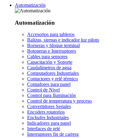
Automatización
Automatización
Accesorios para tableros
Balizas, sirenas e indicador luz piloto
Borneras y bloque terminal
Botoneras e Interruptores
Cables para sensores
Capacitación y Soporte
Caudalímetros de agua
Computadores Industriales
Contactores y relé térmico
Contadores para panel
Control de Nivel
Control para Iluminación
Control de temperatura y proceso
Convertidores Seriales
Encoders rotatorios
Enchufes Industriales
Indicadores para panel
Interfaces de relé
Interruptores fin de carrera