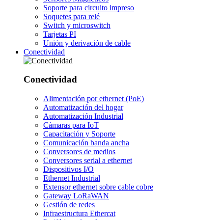
Soporte para circuito impreso
Soquetes para relé
Switch y microswitch
Tarjetas PI
Unión y derivación de cable
Conectividad
Conectividad
Alimentación por ethernet (PoE)
Automatización del hogar
Automatización Industrial
Cámaras para IoT
Capacitación y Soporte
Comunicación banda ancha
Conversores de medios
Conversores serial a ethernet
Dispositivos I/O
Ethernet Industrial
Extensor ethernet sobre cable cobre
Gateway LoRaWAN
Gestión de redes
Infraestructura Ethercat