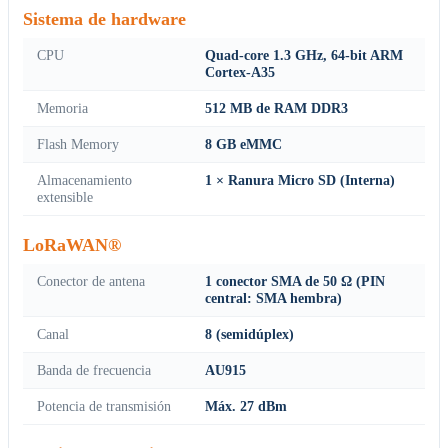
Sistema de hardware
CPU
Quad-core 1.3 GHz, 64-bit ARM
Cortex-A35
Memoria
512 MB de RAM DDR3
Flash Memory
8 GB eMMC
Almacenamiento
1 × Ranura Micro SD (Interna)
extensible
LoRaWAN®
Conector de antena
1 conector SMA de 50 Ω (PIN
central: SMA hembra)
Canal
8 (semidúplex)
Banda de frecuencia
AU915
Potencia de transmisión
Máx. 27 dBm