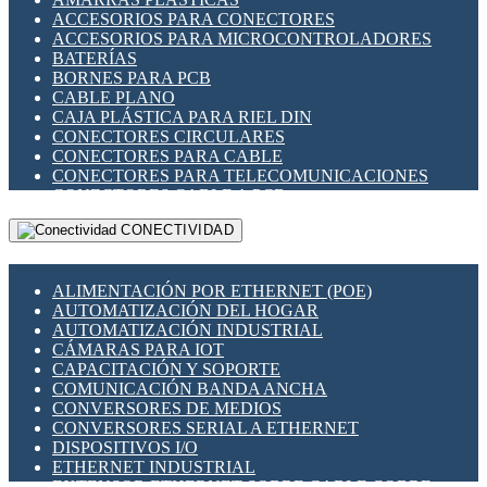
ENCHUFES INDUSTRIALES
ACCESORIOS PARA CONECTORES
INDICADORES PARA PANEL
ACCESORIOS PARA MICROCONTROLADORES
INTERFACES DE RELÉ
BATERÍAS
INTERRUPTORES FIN DE CARRERA
BORNES PARA PCB
LLAVES CONMUTADORAS
CABLE PLANO
MEDIDORES DE ENERGÍA Y TC'S DE CORRIENTE
CAJA PLÁSTICA PARA RIEL DIN
MOTORES PASO A PASO
CONECTORES CIRCULARES
PANTALLAS HMI
CONECTORES PARA CABLE
PLC -CONTROLADORES LÓGICO PROGRAMABLES
CONECTORES PARA TELECOMUNICACIONES
PROGRAMADORES DE HORARIO
CONECTORES CABLE A PCB
PROTECCIÓN ELÉCTRICA
CONECTORES PCB A CABLE
RELÉS DE PROTECCIÓN
CONECTIVIDAD
DIP SWITCHES
SENSORES CAPACITIVOS
DISPLAYS 7 SEGMENTOS
SENSORES DE POSICIÓN LINEAL
FUSIBLES Y PORTAFUSIBLES
SENSORES FOTOELÉCTRICOS
ALIMENTACIÓN POR ETHERNET (POE)
HERRAMIENTAS VARIAS
SENSORES INDUCTIVOS
AUTOMATIZACIÓN DEL HOGAR
ILUMINACIÓN LED
TEMPORIZADORES
AUTOMATIZACIÓN INDUSTRIAL
INTERRUPTORES REED
VARIACS
CÁMARAS PARA IOT
INTERFACES DE RELÉ
VARIADORES DE FRECUENCIA [VDF]
CAPACITACIÓN Y SOPORTE
OTROS RELÉS
SECCIONADORES - INTERRUPTORES
COMUNICACIÓN BANDA ANCHA
PROTECCIÓN TÉRMICA
MAQUINARIA
CONVERSORES DE MEDIOS
RELÉS AUTOMOTRICES
CONVERSORES SERIAL A ETHERNET
RELÉS DE SEÑAL
DISPOSITIVOS I/O
RELÉS DE ESTADO SÓLIDO SSR
ETHERNET INDUSTRIAL
RELÉS INDUSTRIALES
EXTENSOR ETHERNET SOBRE CABLE COBRE