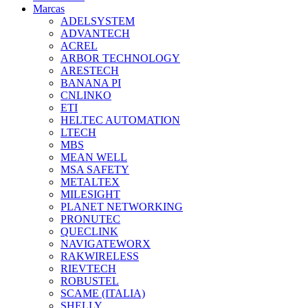
Marcas
ADELSYSTEM
ADVANTECH
ACREL
ARBOR TECHNOLOGY
ARESTECH
BANANA PI
CNLINKO
ETI
HELTEC AUTOMATION
LTECH
MBS
MEAN WELL
MSA SAFETY
METALTEX
MILESIGHT
PLANET NETWORKING
PRONUTEC
QUECLINK
NAVIGATEWORX
RAKWIRELESS
RIEVTECH
ROBUSTEL
SCAME (ITALIA)
SHELLY