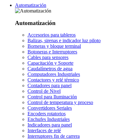
Automatización
Automatización
Accesorios para tableros
Balizas, sirenas e indicador luz piloto
Borneras y bloque terminal
Botoneras e Interruptores
Cables para sensores
Capacitación y Soporte
Caudalímetros de agua
Computadores Industriales
Contactores y relé térmico
Contadores para panel
Control de Nivel
Control para Iluminación
Control de temperatura y proceso
Convertidores Seriales
Encoders rotatorios
Enchufes Industriales
Indicadores para panel
Interfaces de relé
Interruptores fin de carrera