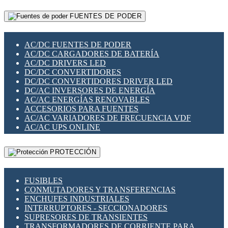
RELÉS INTELIGENTES WIFI
GATEWAY LORAWAN
RELÉS MINIATURA DE POTENCIA
FUENTES DE PODER
GESTIÓN DE REDES
SENSORES MAGNÉTICOS
INFRAESTRUCTURA ETHERCAT
SOPORTE PARA CIRCUITO IMPRESO
PERIFÉRICOS DE RED
SOQUETES PARA RELÉ
AC/DC FUENTES DE PODER
PLACAS MODULARES IOT
SWITCH Y MICROSWITCH
AC/DC CARGADORES DE BATERÍA
SWITCHES Y REDES WIFI
TARJETAS PI
AC/DC DRIVERS LED
SOLUCIONES IOT
UNIÓN Y DERIVACIÓN DE CABLE
DC/DC CONVERTIDORES
SOLUCIONES LORAWAN
DC/DC CONVERTIDORES DRIVER LED
SOLUCIONES RED CELULAR
DC/AC INVERSORES DE ENERGÍA
SEGURIDAD PARA REDES
AC/AC ENERGÍAS RENOVABLES
SWITCHES LAN
ACCESORIOS PARA FUENTES
TELEFONÍA IP (VOIP)
AC/AC VARIADORES DE FRECUENCIA VDF
VIGILANCIA IP (CCTV)
AC/AC UPS ONLINE
MESHTASTIC
PROTECCIÓN
FUSIBLES
CONMUTADORES Y TRANSFERENCIAS
ENCHUFES INDUSTRIALES
INTERRUPTORES - SECCIONADORES
SUPRESORES DE TRANSIENTES
TRANSFORMADORES DE CORRIENTE PARA