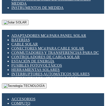
MEDIDA
INSTRUMENTOS DE MEDIDA
SOLAR
ADAPTADORES MC4 PARA PANEL SOLAR
BATERÍAS
CABLE SOLAR
CONECTORES MC4 PARA CABLE SOLAR
CONMUTADORES Y TRANSFERENCIAS PARA DC
CONTROLADORES DE CARGA SOLAR
ESTACIÓN DE ENERGÍA
FUSIBLES FOTOVOLTÁICOS
HERRAMIENTAS SOLARES
INTERRUPTORES AUTOMÁTICOS SOLARES
INTERRUPTORES - SECCIONADORES
FOTOVOLTÁICOS
TECNOLOGÍA
MONTAJE PANEL SOLAR
PORTA FUSIBLES Y SECCIONADORES
FOTOVOLTAICOS
ACCESORIOS
SUPRESOR DE TRANSIENTES SPDS PARA
COMPUTO
APLICACIONES FOTOVOLTAICAS