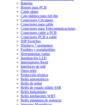
Baterías
Bornes para PCB
Cable plano
Caja plástica para riel din
Conectores Circulares
Conectores para cable
Conectores para Telecomunicaciones
Conectores cable a PCB
Conectores PCB a cable
DIP Switches
Displays 7 segmentos
Fusibles y portafusibles
Herramientas varias
Iluminación LED
Interruptores Reed
Interfaces de relé
Otros relés
Protección térmica
Relés automotrices
Relés de señal
Relés de estado sólido SSR
Relés Industriales
Relés inteligentes WIFI
Relés miniatura de potencia
Sensores Magnéticos