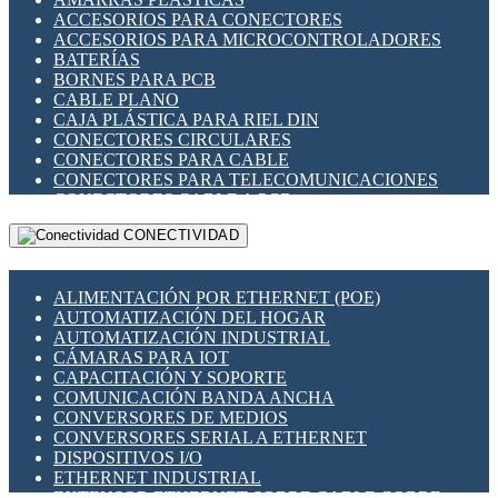
ENCHUFES INDUSTRIALES
ACCESORIOS PARA CONECTORES
INDICADORES PARA PANEL
ACCESORIOS PARA MICROCONTROLADORES
INTERFACES DE RELÉ
BATERÍAS
INTERRUPTORES FIN DE CARRERA
BORNES PARA PCB
LLAVES CONMUTADORAS
CABLE PLANO
MEDIDORES DE ENERGÍA Y TC'S DE CORRIENTE
CAJA PLÁSTICA PARA RIEL DIN
MOTORES PASO A PASO
CONECTORES CIRCULARES
PANTALLAS HMI
CONECTORES PARA CABLE
PLC -CONTROLADORES LÓGICO PROGRAMABLES
CONECTORES PARA TELECOMUNICACIONES
PROGRAMADORES DE HORARIO
CONECTORES CABLE A PCB
PROTECCIÓN ELÉCTRICA
CONECTORES PCB A CABLE
RELÉS DE PROTECCIÓN
CONECTIVIDAD
DIP SWITCHES
SENSORES CAPACITIVOS
DISPLAYS 7 SEGMENTOS
SENSORES DE POSICIÓN LINEAL
FUSIBLES Y PORTAFUSIBLES
SENSORES FOTOELÉCTRICOS
ALIMENTACIÓN POR ETHERNET (POE)
HERRAMIENTAS VARIAS
SENSORES INDUCTIVOS
AUTOMATIZACIÓN DEL HOGAR
ILUMINACIÓN LED
TEMPORIZADORES
AUTOMATIZACIÓN INDUSTRIAL
INTERRUPTORES REED
VARIACS
CÁMARAS PARA IOT
INTERFACES DE RELÉ
VARIADORES DE FRECUENCIA [VDF]
CAPACITACIÓN Y SOPORTE
OTROS RELÉS
SECCIONADORES - INTERRUPTORES
COMUNICACIÓN BANDA ANCHA
PROTECCIÓN TÉRMICA
MAQUINARIA
CONVERSORES DE MEDIOS
RELÉS AUTOMOTRICES
CONVERSORES SERIAL A ETHERNET
RELÉS DE SEÑAL
DISPOSITIVOS I/O
RELÉS DE ESTADO SÓLIDO SSR
ETHERNET INDUSTRIAL
RELÉS INDUSTRIALES
EXTENSOR ETHERNET SOBRE CABLE COBRE