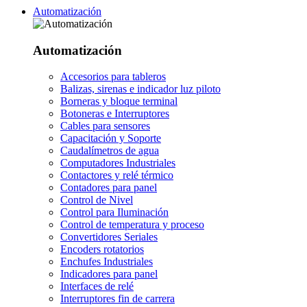
Automatización
Automatización
Accesorios para tableros
Balizas, sirenas e indicador luz piloto
Borneras y bloque terminal
Botoneras e Interruptores
Cables para sensores
Capacitación y Soporte
Caudalímetros de agua
Computadores Industriales
Contactores y relé térmico
Contadores para panel
Control de Nivel
Control para Iluminación
Control de temperatura y proceso
Convertidores Seriales
Encoders rotatorios
Enchufes Industriales
Indicadores para panel
Interfaces de relé
Interruptores fin de carrera