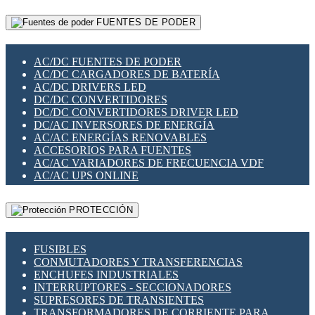
RELÉS INTELIGENTES WIFI
GATEWAY LORAWAN
RELÉS MINIATURA DE POTENCIA
FUENTES DE PODER
GESTIÓN DE REDES
SENSORES MAGNÉTICOS
INFRAESTRUCTURA ETHERCAT
SOPORTE PARA CIRCUITO IMPRESO
PERIFÉRICOS DE RED
SOQUETES PARA RELÉ
AC/DC FUENTES DE PODER
PLACAS MODULARES IOT
SWITCH Y MICROSWITCH
AC/DC CARGADORES DE BATERÍA
SWITCHES Y REDES WIFI
TARJETAS PI
AC/DC DRIVERS LED
SOLUCIONES IOT
UNIÓN Y DERIVACIÓN DE CABLE
DC/DC CONVERTIDORES
SOLUCIONES LORAWAN
DC/DC CONVERTIDORES DRIVER LED
SOLUCIONES RED CELULAR
DC/AC INVERSORES DE ENERGÍA
SEGURIDAD PARA REDES
AC/AC ENERGÍAS RENOVABLES
SWITCHES LAN
ACCESORIOS PARA FUENTES
TELEFONÍA IP (VOIP)
AC/AC VARIADORES DE FRECUENCIA VDF
VIGILANCIA IP (CCTV)
AC/AC UPS ONLINE
MESHTASTIC
PROTECCIÓN
FUSIBLES
CONMUTADORES Y TRANSFERENCIAS
ENCHUFES INDUSTRIALES
INTERRUPTORES - SECCIONADORES
SUPRESORES DE TRANSIENTES
TRANSFORMADORES DE CORRIENTE PARA