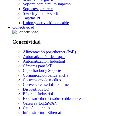
Soporte para circuito impreso
Soquetes para relé
Switch y microswitch
Tarjetas PI
Unión y derivación de cable
Conectividad
Conectividad
Alimentación por ethernet (PoE)
Automatización del hogar
Automatización Industrial
Cámaras para IoT
Capacitación y Soporte
Comunicación banda ancha
Conversores de medios
Conversores serial a ethernet
Dispositivos I/O
Ethernet Industrial
Extensor ethernet sobre cable cobre
Gateway LoRaWAN
Gestión de redes
Infraestructura Ethercat