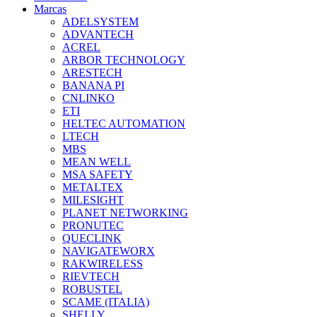
Marcas
ADELSYSTEM
ADVANTECH
ACREL
ARBOR TECHNOLOGY
ARESTECH
BANANA PI
CNLINKO
ETI
HELTEC AUTOMATION
LTECH
MBS
MEAN WELL
MSA SAFETY
METALTEX
MILESIGHT
PLANET NETWORKING
PRONUTEC
QUECLINK
NAVIGATEWORX
RAKWIRELESS
RIEVTECH
ROBUSTEL
SCAME (ITALIA)
SHELLY