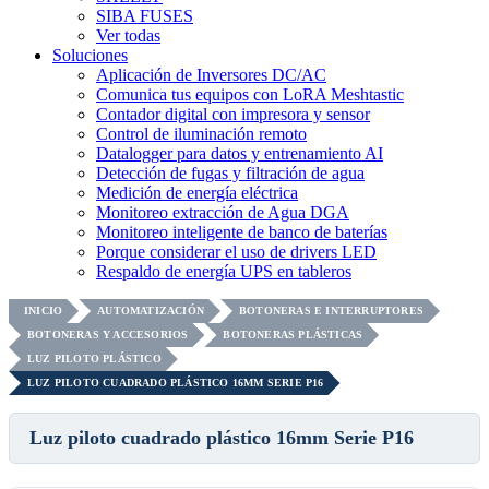
SIBA FUSES
Ver todas
Soluciones
Aplicación de Inversores DC/AC
Comunica tus equipos con LoRA Meshtastic
Contador digital con impresora y sensor
Control de iluminación remoto
Datalogger para datos y entrenamiento AI
Detección de fugas y filtración de agua
Medición de energía eléctrica
Monitoreo extracción de Agua DGA
Monitoreo inteligente de banco de baterías
Porque considerar el uso de drivers LED
Respaldo de energía UPS en tableros
INICIO
AUTOMATIZACIÓN
BOTONERAS E INTERRUPTORES
BOTONERAS Y ACCESORIOS
BOTONERAS PLÁSTICAS
LUZ PILOTO PLÁSTICO
LUZ PILOTO CUADRADO PLÁSTICO 16MM SERIE P16
Luz piloto cuadrado plástico 16mm Serie P16