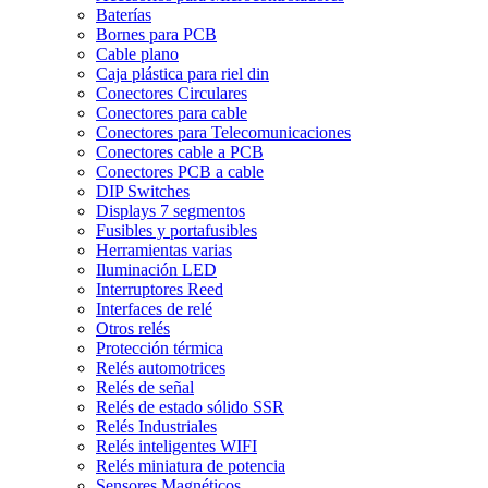
Baterías
Bornes para PCB
Cable plano
Caja plástica para riel din
Conectores Circulares
Conectores para cable
Conectores para Telecomunicaciones
Conectores cable a PCB
Conectores PCB a cable
DIP Switches
Displays 7 segmentos
Fusibles y portafusibles
Herramientas varias
Iluminación LED
Interruptores Reed
Interfaces de relé
Otros relés
Protección térmica
Relés automotrices
Relés de señal
Relés de estado sólido SSR
Relés Industriales
Relés inteligentes WIFI
Relés miniatura de potencia
Sensores Magnéticos