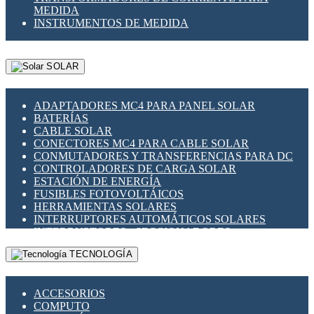
MEDIDA
INSTRUMENTOS DE MEDIDA
SOLAR
ADAPTADORES MC4 PARA PANEL SOLAR
BATERÍAS
CABLE SOLAR
CONECTORES MC4 PARA CABLE SOLAR
CONMUTADORES Y TRANSFERENCIAS PARA DC
CONTROLADORES DE CARGA SOLAR
ESTACIÓN DE ENERGÍA
FUSIBLES FOTOVOLTÁICOS
HERRAMIENTAS SOLARES
INTERRUPTORES AUTOMÁTICOS SOLARES
INTERRUPTORES - SECCIONADORES
FOTOVOLTÁICOS
TECNOLOGÍA
MONTAJE PANEL SOLAR
PORTA FUSIBLES Y SECCIONADORES
FOTOVOLTAICOS
ACCESORIOS
SUPRESOR DE TRANSIENTES SPDS PARA
COMPUTO
APLICACIONES FOTOVOLTAICAS