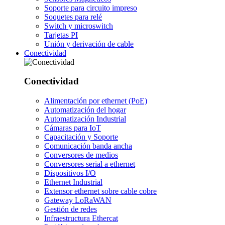
Soporte para circuito impreso
Soquetes para relé
Switch y microswitch
Tarjetas PI
Unión y derivación de cable
Conectividad
Conectividad
Alimentación por ethernet (PoE)
Automatización del hogar
Automatización Industrial
Cámaras para IoT
Capacitación y Soporte
Comunicación banda ancha
Conversores de medios
Conversores serial a ethernet
Dispositivos I/O
Ethernet Industrial
Extensor ethernet sobre cable cobre
Gateway LoRaWAN
Gestión de redes
Infraestructura Ethercat