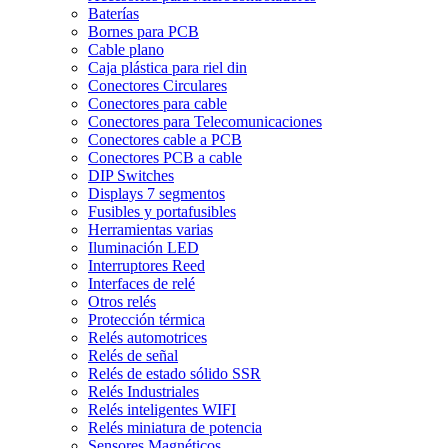
Baterías
Bornes para PCB
Cable plano
Caja plástica para riel din
Conectores Circulares
Conectores para cable
Conectores para Telecomunicaciones
Conectores cable a PCB
Conectores PCB a cable
DIP Switches
Displays 7 segmentos
Fusibles y portafusibles
Herramientas varias
Iluminación LED
Interruptores Reed
Interfaces de relé
Otros relés
Protección térmica
Relés automotrices
Relés de señal
Relés de estado sólido SSR
Relés Industriales
Relés inteligentes WIFI
Relés miniatura de potencia
Sensores Magnéticos