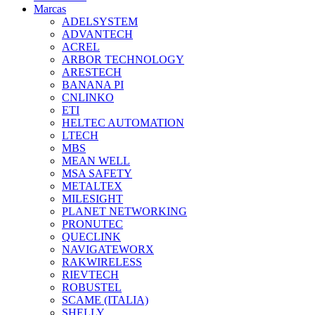
Marcas
ADELSYSTEM
ADVANTECH
ACREL
ARBOR TECHNOLOGY
ARESTECH
BANANA PI
CNLINKO
ETI
HELTEC AUTOMATION
LTECH
MBS
MEAN WELL
MSA SAFETY
METALTEX
MILESIGHT
PLANET NETWORKING
PRONUTEC
QUECLINK
NAVIGATEWORX
RAKWIRELESS
RIEVTECH
ROBUSTEL
SCAME (ITALIA)
SHELLY