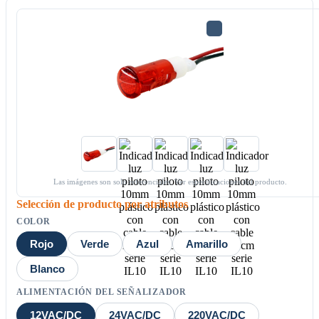
Las imágenes son solo referenciales. Ver especificaciones del producto.
Selección de producto por atributos
COLOR
Rojo
Verde
Azul
Amarillo
Blanco
ALIMENTACIÓN DEL SEÑALIZADOR
12VAC/DC
24VAC/DC
220VAC/DC