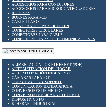
ENCHUFES INDUSTRIALES
ACCESORIOS PARA CONECTORES
INDICADORES PARA PANEL
ACCESORIOS PARA MICROCONTROLADORES
INTERFACES DE RELÉ
BATERÍAS
INTERRUPTORES FIN DE CARRERA
BORNES PARA PCB
LLAVES CONMUTADORAS
CABLE PLANO
MEDIDORES DE ENERGÍA Y TC'S DE CORRIENTE
CAJA PLÁSTICA PARA RIEL DIN
MOTORES PASO A PASO
CONECTORES CIRCULARES
PANTALLAS HMI
CONECTORES PARA CABLE
PLC -CONTROLADORES LÓGICO PROGRAMABLES
CONECTORES PARA TELECOMUNICACIONES
PROGRAMADORES DE HORARIO
CONECTORES CABLE A PCB
PROTECCIÓN ELÉCTRICA
CONECTORES PCB A CABLE
RELÉS DE PROTECCIÓN
CONECTIVIDAD
DIP SWITCHES
SENSORES CAPACITIVOS
DISPLAYS 7 SEGMENTOS
SENSORES DE POSICIÓN LINEAL
FUSIBLES Y PORTAFUSIBLES
SENSORES FOTOELÉCTRICOS
ALIMENTACIÓN POR ETHERNET (POE)
HERRAMIENTAS VARIAS
SENSORES INDUCTIVOS
AUTOMATIZACIÓN DEL HOGAR
ILUMINACIÓN LED
TEMPORIZADORES
AUTOMATIZACIÓN INDUSTRIAL
INTERRUPTORES REED
VARIACS
CÁMARAS PARA IOT
INTERFACES DE RELÉ
VARIADORES DE FRECUENCIA [VDF]
CAPACITACIÓN Y SOPORTE
OTROS RELÉS
SECCIONADORES - INTERRUPTORES
COMUNICACIÓN BANDA ANCHA
PROTECCIÓN TÉRMICA
MAQUINARIA
CONVERSORES DE MEDIOS
RELÉS AUTOMOTRICES
CONVERSORES SERIAL A ETHERNET
RELÉS DE SEÑAL
DISPOSITIVOS I/O
RELÉS DE ESTADO SÓLIDO SSR
ETHERNET INDUSTRIAL
RELÉS INDUSTRIALES
EXTENSOR ETHERNET SOBRE CABLE COBRE