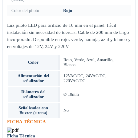
Color del piloto
Rojo
Luz piloto LED para orificio de 10 mm en el panel. Fácil
instalación sin necesidad de tuercas. Cable de 200 mm de largo
incorporado. Disponible en rojo, verde, naranja, azul y blanco y
en voltajes de 12V, 24V y 220V.
Rojo
,
Verde
,
Azul
,
Amarillo
,
Color
Blanco
Alimentación del
12VAC/DC
,
24VAC/DC
,
señalizador
220VAC/DC
Diámetro del
Ø 10mm
señalizador
Señalizador con
No
Buzzer (sirena)
FICHA TÉCNICA
Ficha Técnica