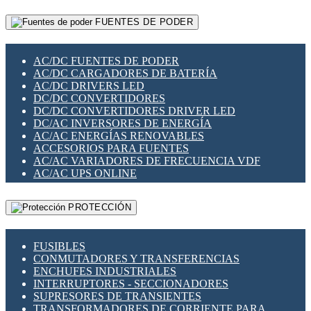
RELÉS INTELIGENTES WIFI
GATEWAY LORAWAN
RELÉS MINIATURA DE POTENCIA
FUENTES DE PODER
GESTIÓN DE REDES
SENSORES MAGNÉTICOS
INFRAESTRUCTURA ETHERCAT
SOPORTE PARA CIRCUITO IMPRESO
PERIFÉRICOS DE RED
SOQUETES PARA RELÉ
AC/DC FUENTES DE PODER
PLACAS MODULARES IOT
SWITCH Y MICROSWITCH
AC/DC CARGADORES DE BATERÍA
SWITCHES Y REDES WIFI
TARJETAS PI
AC/DC DRIVERS LED
SOLUCIONES IOT
UNIÓN Y DERIVACIÓN DE CABLE
DC/DC CONVERTIDORES
SOLUCIONES LORAWAN
DC/DC CONVERTIDORES DRIVER LED
SOLUCIONES RED CELULAR
DC/AC INVERSORES DE ENERGÍA
SEGURIDAD PARA REDES
AC/AC ENERGÍAS RENOVABLES
SWITCHES LAN
ACCESORIOS PARA FUENTES
TELEFONÍA IP (VOIP)
AC/AC VARIADORES DE FRECUENCIA VDF
VIGILANCIA IP (CCTV)
AC/AC UPS ONLINE
MESHTASTIC
PROTECCIÓN
FUSIBLES
CONMUTADORES Y TRANSFERENCIAS
ENCHUFES INDUSTRIALES
INTERRUPTORES - SECCIONADORES
SUPRESORES DE TRANSIENTES
TRANSFORMADORES DE CORRIENTE PARA