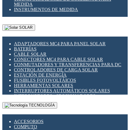
MEDIDA
INSTRUMENTOS DE MEDIDA
SOLAR
ADAPTADORES MC4 PARA PANEL SOLAR
BATERÍAS
CABLE SOLAR
CONECTORES MC4 PARA CABLE SOLAR
CONMUTADORES Y TRANSFERENCIAS PARA DC
CONTROLADORES DE CARGA SOLAR
ESTACIÓN DE ENERGÍA
FUSIBLES FOTOVOLTÁICOS
HERRAMIENTAS SOLARES
INTERRUPTORES AUTOMÁTICOS SOLARES
INTERRUPTORES - SECCIONADORES
FOTOVOLTÁICOS
TECNOLOGÍA
MONTAJE PANEL SOLAR
PORTA FUSIBLES Y SECCIONADORES
FOTOVOLTAICOS
ACCESORIOS
SUPRESOR DE TRANSIENTES SPDS PARA
COMPUTO
APLICACIONES FOTOVOLTAICAS