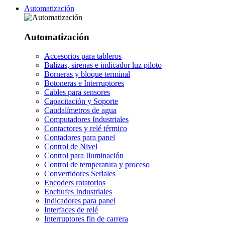
Automatización
Automatización
Accesorios para tableros
Balizas, sirenas e indicador luz piloto
Borneras y bloque terminal
Botoneras e Interruptores
Cables para sensores
Capacitación y Soporte
Caudalímetros de agua
Computadores Industriales
Contactores y relé térmico
Contadores para panel
Control de Nivel
Control para Iluminación
Control de temperatura y proceso
Convertidores Seriales
Encoders rotatorios
Enchufes Industriales
Indicadores para panel
Interfaces de relé
Interruptores fin de carrera