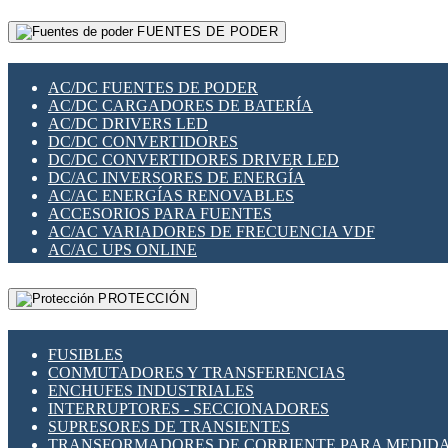
RELÉS INTELIGENTES WIFI
GATEWAY LORAWAN
RELÉS MINIATURA DE POTENCIA
FUENTES DE PODER
GESTIÓN DE REDES
SENSORES MAGNÉTICOS
INFRAESTRUCTURA ETHERCAT
SOPORTE PARA CIRCUITO IMPRESO
PERIFÉRICOS DE RED
SOQUETES PARA RELÉ
AC/DC FUENTES DE PODER
PLACAS MODULARES IOT
SWITCH Y MICROSWITCH
AC/DC CARGADORES DE BATERÍA
SWITCHES Y REDES WIFI
TARJETAS PI
AC/DC DRIVERS LED
SOLUCIONES IOT
UNIÓN Y DERIVACIÓN DE CABLE
DC/DC CONVERTIDORES
SOLUCIONES LORAWAN
DC/DC CONVERTIDORES DRIVER LED
SOLUCIONES RED CELULAR
DC/AC INVERSORES DE ENERGÍA
SEGURIDAD PARA REDES
AC/AC ENERGÍAS RENOVABLES
SWITCHES LAN
ACCESORIOS PARA FUENTES
TELEFONÍA IP (VOIP)
AC/AC VARIADORES DE FRECUENCIA VDF
VIGILANCIA IP (CCTV)
AC/AC UPS ONLINE
MESHTASTIC
PROTECCIÓN
FUSIBLES
CONMUTADORES Y TRANSFERENCIAS
ENCHUFES INDUSTRIALES
INTERRUPTORES - SECCIONADORES
SUPRESORES DE TRANSIENTES
TRANSFORMADORES DE CORRIENTE PARA MEDID