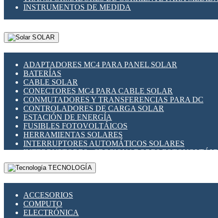
INSTRUMENTOS DE MEDIDA
SOLAR
ADAPTADORES MC4 PARA PANEL SOLAR
BATERÍAS
CABLE SOLAR
CONECTORES MC4 PARA CABLE SOLAR
CONMUTADORES Y TRANSFERENCIAS PARA DC
CONTROLADORES DE CARGA SOLAR
ESTACIÓN DE ENERGÍA
FUSIBLES FOTOVOLTÁICOS
HERRAMIENTAS SOLARES
INTERRUPTORES AUTOMÁTICOS SOLARES
INTERRUPTORES - SECCIONADORES FOTOVOLTÁI
MONTAJE PANEL SOLAR
TECNOLOGÍA
PORTA FUSIBLES Y SECCIONADORES FOTOVOLTAI
SUPRESOR DE TRANSIENTES SPDS PARA APLICACI
ACCESORIOS
COMPUTO
ELECTRÓNICA