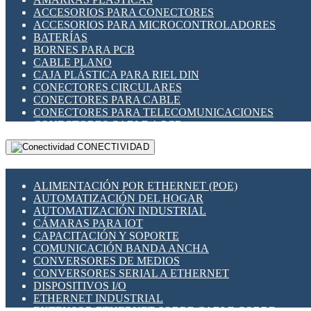
ENCHUFES INDUSTRIALES
ACCESORIOS PARA CONECTORES
INDICADORES PARA PANEL
ACCESORIOS PARA MICROCONTROLADORES
INTERFACES DE RELÉ
BATERÍAS
INTERRUPTORES FIN DE CARRERA
BORNES PARA PCB
LLAVES CONMUTADORAS
CABLE PLANO
MEDIDORES DE ENERGÍA Y TC'S DE CORRIENTE
CAJA PLÁSTICA PARA RIEL DIN
MOTORES PASO A PASO
CONECTORES CIRCULARES
PANTALLAS HMI
CONECTORES PARA CABLE
PLC -CONTROLADORES LÓGICO PROGRAMABLES
CONECTORES PARA TELECOMUNICACIONES
PROGRAMADORES DE HORARIO
CONECTORES CABLE A PCB
PROTECCIÓN ELÉCTRICA
CONECTORES PCB A CABLE
RELÉS DE PROTECCIÓN
CONECTIVIDAD
DIP SWITCHES
SENSORES CAPACITIVOS
DISPLAYS 7 SEGMENTOS
SENSORES DE POSICIÓN LINEAL
FUSIBLES Y PORTAFUSIBLES
SENSORES FOTOELÉCTRICOS
ALIMENTACIÓN POR ETHERNET (POE)
HERRAMIENTAS VARIAS
SENSORES INDUCTIVOS
AUTOMATIZACIÓN DEL HOGAR
ILUMINACIÓN LED
TEMPORIZADORES
AUTOMATIZACIÓN INDUSTRIAL
INTERRUPTORES REED
VARIACS
CÁMARAS PARA IOT
INTERFACES DE RELÉ
VARIADORES DE FRECUENCIA [VDF]
CAPACITACIÓN Y SOPORTE
OTROS RELÉS
SECCIONADORES - INTERRUPTORES
COMUNICACIÓN BANDA ANCHA
PROTECCIÓN TÉRMICA
MAQUINARIA
CONVERSORES DE MEDIOS
RELÉS AUTOMOTRICES
CONVERSORES SERIAL A ETHERNET
RELÉS DE SEÑAL
DISPOSITIVOS I/O
RELÉS DE ESTADO SÓLIDO SSR
ETHERNET INDUSTRIAL
RELÉS INDUSTRIALES
EXTENSOR ETHERNET SOBRE CABLE COBRE