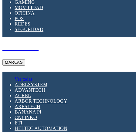
GAMING
MOVILIDAD
OFICINA
POS
REDES
SEGURIDAD
A PEDIDO
MARCAS
Ver todas
ADELSYSTEM
ADVANTECH
ACREL
ARBOR TECHNOLOGY
ARESTECH
BANANA PI
CNLINKO
ETI
HELTEC AUTOMATION
LTECH