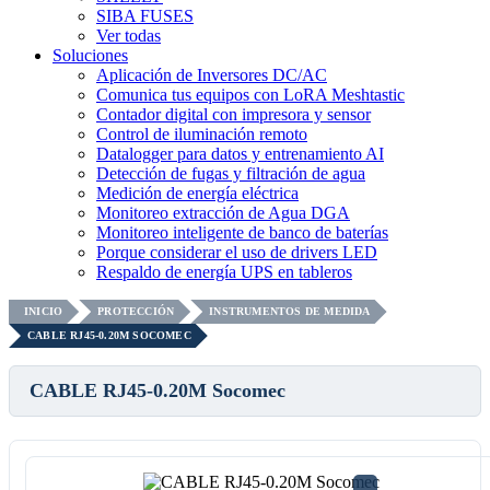
SIBA FUSES
Ver todas
Soluciones
Aplicación de Inversores DC/AC
Comunica tus equipos con LoRA Meshtastic
Contador digital con impresora y sensor
Control de iluminación remoto
Datalogger para datos y entrenamiento AI
Detección de fugas y filtración de agua
Medición de energía eléctrica
Monitoreo extracción de Agua DGA
Monitoreo inteligente de banco de baterías
Porque considerar el uso de drivers LED
Respaldo de energía UPS en tableros
INICIO
PROTECCIÓN
INSTRUMENTOS DE MEDIDA
CABLE RJ45-0.20M SOCOMEC
CABLE RJ45-0.20M Socomec