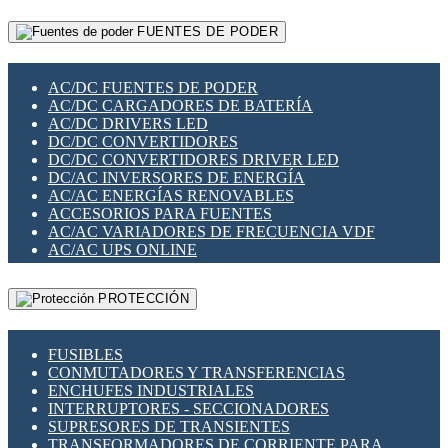
RELÉS INTELIGENTES WIFI
GATEWAY LORAWAN
RELÉS MINIATURA DE POTENCIA
FUENTES DE PODER
GESTIÓN DE REDES
SENSORES MAGNÉTICOS
INFRAESTRUCTURA ETHERCAT
SOPORTE PARA CIRCUITO IMPRESO
PERIFÉRICOS DE RED
SOQUETES PARA RELÉ
AC/DC FUENTES DE PODER
PLACAS MODULARES IOT
SWITCH Y MICROSWITCH
AC/DC CARGADORES DE BATERÍA
SWITCHES Y REDES WIFI
TARJETAS PI
AC/DC DRIVERS LED
SOLUCIONES IOT
UNIÓN Y DERIVACIÓN DE CABLE
DC/DC CONVERTIDORES
SOLUCIONES LORAWAN
DC/DC CONVERTIDORES DRIVER LED
SOLUCIONES RED CELULAR
DC/AC INVERSORES DE ENERGÍA
SEGURIDAD PARA REDES
AC/AC ENERGÍAS RENOVABLES
SWITCHES LAN
ACCESORIOS PARA FUENTES
TELEFONÍA IP (VOIP)
AC/AC VARIADORES DE FRECUENCIA VDF
VIGILANCIA IP (CCTV)
AC/AC UPS ONLINE
MESHTASTIC
PROTECCIÓN
FUSIBLES
CONMUTADORES Y TRANSFERENCIAS
ENCHUFES INDUSTRIALES
INTERRUPTORES - SECCIONADORES
SUPRESORES DE TRANSIENTES
TRANSFORMADORES DE CORRIENTE PARA