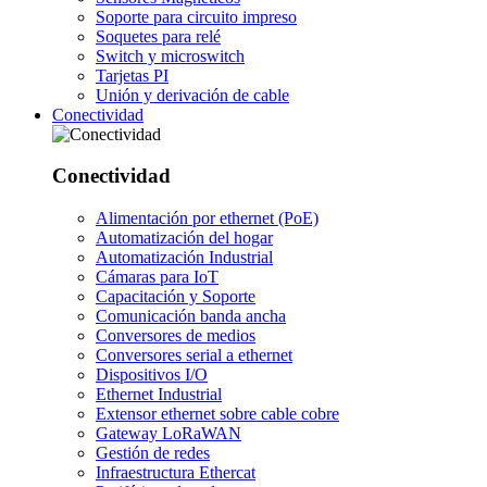
Soporte para circuito impreso
Soquetes para relé
Switch y microswitch
Tarjetas PI
Unión y derivación de cable
Conectividad
Conectividad
Alimentación por ethernet (PoE)
Automatización del hogar
Automatización Industrial
Cámaras para IoT
Capacitación y Soporte
Comunicación banda ancha
Conversores de medios
Conversores serial a ethernet
Dispositivos I/O
Ethernet Industrial
Extensor ethernet sobre cable cobre
Gateway LoRaWAN
Gestión de redes
Infraestructura Ethercat