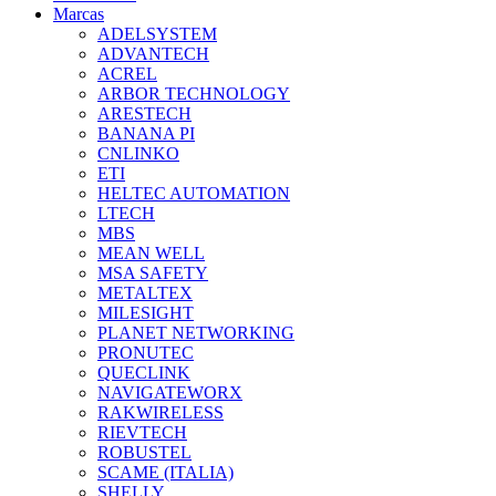
Marcas
ADELSYSTEM
ADVANTECH
ACREL
ARBOR TECHNOLOGY
ARESTECH
BANANA PI
CNLINKO
ETI
HELTEC AUTOMATION
LTECH
MBS
MEAN WELL
MSA SAFETY
METALTEX
MILESIGHT
PLANET NETWORKING
PRONUTEC
QUECLINK
NAVIGATEWORX
RAKWIRELESS
RIEVTECH
ROBUSTEL
SCAME (ITALIA)
SHELLY