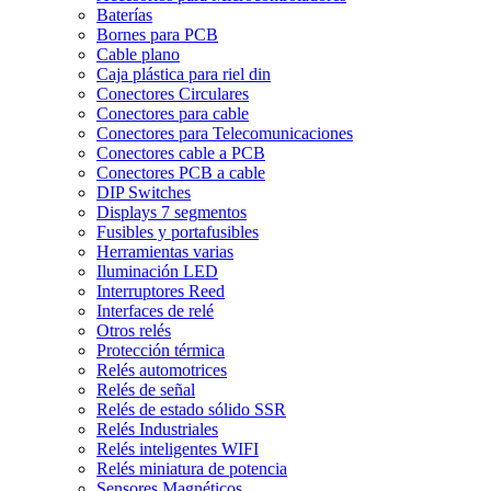
Baterías
Bornes para PCB
Cable plano
Caja plástica para riel din
Conectores Circulares
Conectores para cable
Conectores para Telecomunicaciones
Conectores cable a PCB
Conectores PCB a cable
DIP Switches
Displays 7 segmentos
Fusibles y portafusibles
Herramientas varias
Iluminación LED
Interruptores Reed
Interfaces de relé
Otros relés
Protección térmica
Relés automotrices
Relés de señal
Relés de estado sólido SSR
Relés Industriales
Relés inteligentes WIFI
Relés miniatura de potencia
Sensores Magnéticos