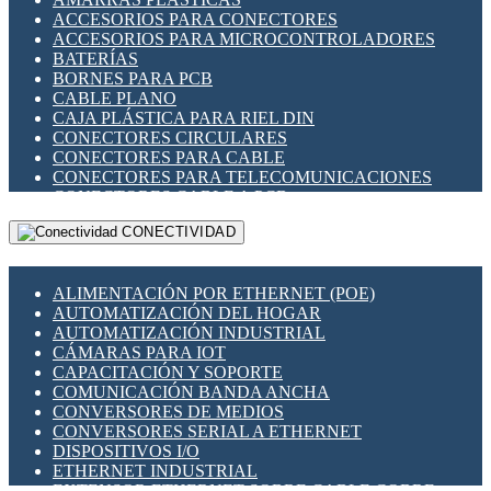
ENCHUFES INDUSTRIALES
ACCESORIOS PARA CONECTORES
INDICADORES PARA PANEL
ACCESORIOS PARA MICROCONTROLADORES
INTERFACES DE RELÉ
BATERÍAS
INTERRUPTORES FIN DE CARRERA
BORNES PARA PCB
LLAVES CONMUTADORAS
CABLE PLANO
MEDIDORES DE ENERGÍA Y TC'S DE CORRIENTE
CAJA PLÁSTICA PARA RIEL DIN
MOTORES PASO A PASO
CONECTORES CIRCULARES
PANTALLAS HMI
CONECTORES PARA CABLE
PLC -CONTROLADORES LÓGICO PROGRAMABLES
CONECTORES PARA TELECOMUNICACIONES
PROGRAMADORES DE HORARIO
CONECTORES CABLE A PCB
PROTECCIÓN ELÉCTRICA
CONECTORES PCB A CABLE
RELÉS DE PROTECCIÓN
CONECTIVIDAD
DIP SWITCHES
SENSORES CAPACITIVOS
DISPLAYS 7 SEGMENTOS
SENSORES DE POSICIÓN LINEAL
FUSIBLES Y PORTAFUSIBLES
SENSORES FOTOELÉCTRICOS
ALIMENTACIÓN POR ETHERNET (POE)
HERRAMIENTAS VARIAS
SENSORES INDUCTIVOS
AUTOMATIZACIÓN DEL HOGAR
ILUMINACIÓN LED
TEMPORIZADORES
AUTOMATIZACIÓN INDUSTRIAL
INTERRUPTORES REED
VARIACS
CÁMARAS PARA IOT
INTERFACES DE RELÉ
VARIADORES DE FRECUENCIA [VDF]
CAPACITACIÓN Y SOPORTE
OTROS RELÉS
SECCIONADORES - INTERRUPTORES
COMUNICACIÓN BANDA ANCHA
PROTECCIÓN TÉRMICA
MAQUINARIA
CONVERSORES DE MEDIOS
RELÉS AUTOMOTRICES
CONVERSORES SERIAL A ETHERNET
RELÉS DE SEÑAL
DISPOSITIVOS I/O
RELÉS DE ESTADO SÓLIDO SSR
ETHERNET INDUSTRIAL
RELÉS INDUSTRIALES
EXTENSOR ETHERNET SOBRE CABLE COBRE