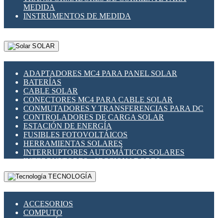
MEDIDA
INSTRUMENTOS DE MEDIDA
SOLAR
ADAPTADORES MC4 PARA PANEL SOLAR
BATERÍAS
CABLE SOLAR
CONECTORES MC4 PARA CABLE SOLAR
CONMUTADORES Y TRANSFERENCIAS PARA DC
CONTROLADORES DE CARGA SOLAR
ESTACIÓN DE ENERGÍA
FUSIBLES FOTOVOLTÁICOS
HERRAMIENTAS SOLARES
INTERRUPTORES AUTOMÁTICOS SOLARES
INTERRUPTORES - SECCIONADORES
FOTOVOLTÁICOS
TECNOLOGÍA
MONTAJE PANEL SOLAR
PORTA FUSIBLES Y SECCIONADORES
FOTOVOLTAICOS
ACCESORIOS
SUPRESOR DE TRANSIENTES SPDS PARA
COMPUTO
APLICACIONES FOTOVOLTAICAS