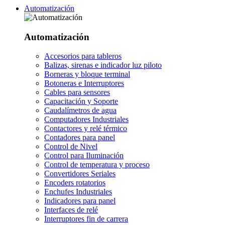
Automatización
Automatización
Accesorios para tableros
Balizas, sirenas e indicador luz piloto
Borneras y bloque terminal
Botoneras e Interruptores
Cables para sensores
Capacitación y Soporte
Caudalímetros de agua
Computadores Industriales
Contactores y relé térmico
Contadores para panel
Control de Nivel
Control para Iluminación
Control de temperatura y proceso
Convertidores Seriales
Encoders rotatorios
Enchufes Industriales
Indicadores para panel
Interfaces de relé
Interruptores fin de carrera