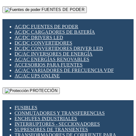
RELÉS INTELIGENTES WIFI
GATEWAY LORAWAN
RELÉS MINIATURA DE POTENCIA
FUENTES DE PODER
GESTIÓN DE REDES
SENSORES MAGNÉTICOS
INFRAESTRUCTURA ETHERCAT
SOPORTE PARA CIRCUITO IMPRESO
PERIFÉRICOS DE RED
SOQUETES PARA RELÉ
AC/DC FUENTES DE PODER
PLACAS MODULARES IOT
SWITCH Y MICROSWITCH
AC/DC CARGADORES DE BATERÍA
SWITCHES Y REDES WIFI
TARJETAS PI
AC/DC DRIVERS LED
SOLUCIONES IOT
UNIÓN Y DERIVACIÓN DE CABLE
DC/DC CONVERTIDORES
SOLUCIONES LORAWAN
DC/DC CONVERTIDORES DRIVER LED
SOLUCIONES RED CELULAR
DC/AC INVERSORES DE ENERGÍA
SEGURIDAD PARA REDES
AC/AC ENERGÍAS RENOVABLES
SWITCHES LAN
ACCESORIOS PARA FUENTES
TELEFONÍA IP (VOIP)
AC/AC VARIADORES DE FRECUENCIA VDF
VIGILANCIA IP (CCTV)
AC/AC UPS ONLINE
MESHTASTIC
PROTECCIÓN
FUSIBLES
CONMUTADORES Y TRANSFERENCIAS
ENCHUFES INDUSTRIALES
INTERRUPTORES - SECCIONADORES
SUPRESORES DE TRANSIENTES
TRANSFORMADORES DE CORRIENTE PARA