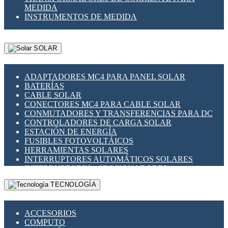
MEDIDA
INSTRUMENTOS DE MEDIDA
SOLAR
ADAPTADORES MC4 PARA PANEL SOLAR
BATERÍAS
CABLE SOLAR
CONECTORES MC4 PARA CABLE SOLAR
CONMUTADORES Y TRANSFERENCIAS PARA DC
CONTROLADORES DE CARGA SOLAR
ESTACIÓN DE ENERGÍA
FUSIBLES FOTOVOLTÁICOS
HERRAMIENTAS SOLARES
INTERRUPTORES AUTOMÁTICOS SOLARES
INTERRUPTORES - SECCIONADORES
FOTOVOLTÁICOS
TECNOLOGÍA
MONTAJE PANEL SOLAR
PORTA FUSIBLES Y SECCIONADORES
FOTOVOLTAICOS
ACCESORIOS
SUPRESOR DE TRANSIENTES SPDS PARA
COMPUTO
APLICACIONES FOTOVOLTAICAS