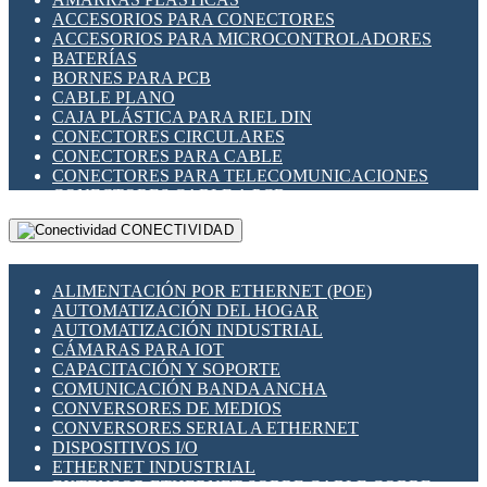
ENCHUFES INDUSTRIALES
ACCESORIOS PARA CONECTORES
INDICADORES PARA PANEL
ACCESORIOS PARA MICROCONTROLADORES
INTERFACES DE RELÉ
BATERÍAS
INTERRUPTORES FIN DE CARRERA
BORNES PARA PCB
LLAVES CONMUTADORAS
CABLE PLANO
MEDIDORES DE ENERGÍA Y TC'S DE CORRIENTE
CAJA PLÁSTICA PARA RIEL DIN
MOTORES PASO A PASO
CONECTORES CIRCULARES
PANTALLAS HMI
CONECTORES PARA CABLE
PLC -CONTROLADORES LÓGICO PROGRAMABLES
CONECTORES PARA TELECOMUNICACIONES
PROGRAMADORES DE HORARIO
CONECTORES CABLE A PCB
PROTECCIÓN ELÉCTRICA
CONECTORES PCB A CABLE
RELÉS DE PROTECCIÓN
CONECTIVIDAD
DIP SWITCHES
SENSORES CAPACITIVOS
DISPLAYS 7 SEGMENTOS
SENSORES DE POSICIÓN LINEAL
FUSIBLES Y PORTAFUSIBLES
SENSORES FOTOELÉCTRICOS
ALIMENTACIÓN POR ETHERNET (POE)
HERRAMIENTAS VARIAS
SENSORES INDUCTIVOS
AUTOMATIZACIÓN DEL HOGAR
ILUMINACIÓN LED
TEMPORIZADORES
AUTOMATIZACIÓN INDUSTRIAL
INTERRUPTORES REED
VARIACS
CÁMARAS PARA IOT
INTERFACES DE RELÉ
VARIADORES DE FRECUENCIA [VDF]
CAPACITACIÓN Y SOPORTE
OTROS RELÉS
SECCIONADORES - INTERRUPTORES
COMUNICACIÓN BANDA ANCHA
PROTECCIÓN TÉRMICA
MAQUINARIA
CONVERSORES DE MEDIOS
RELÉS AUTOMOTRICES
CONVERSORES SERIAL A ETHERNET
RELÉS DE SEÑAL
DISPOSITIVOS I/O
RELÉS DE ESTADO SÓLIDO SSR
ETHERNET INDUSTRIAL
RELÉS INDUSTRIALES
EXTENSOR ETHERNET SOBRE CABLE COBRE