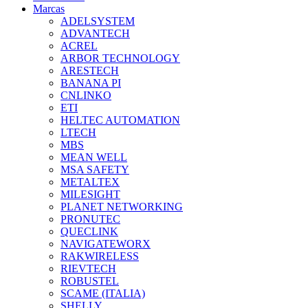
Marcas
ADELSYSTEM
ADVANTECH
ACREL
ARBOR TECHNOLOGY
ARESTECH
BANANA PI
CNLINKO
ETI
HELTEC AUTOMATION
LTECH
MBS
MEAN WELL
MSA SAFETY
METALTEX
MILESIGHT
PLANET NETWORKING
PRONUTEC
QUECLINK
NAVIGATEWORX
RAKWIRELESS
RIEVTECH
ROBUSTEL
SCAME (ITALIA)
SHELLY