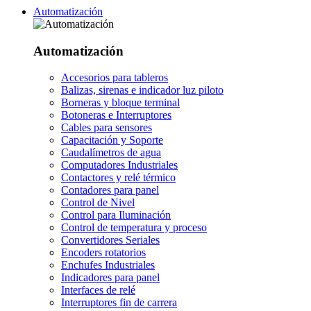
Automatización
Automatización
Accesorios para tableros
Balizas, sirenas e indicador luz piloto
Borneras y bloque terminal
Botoneras e Interruptores
Cables para sensores
Capacitación y Soporte
Caudalímetros de agua
Computadores Industriales
Contactores y relé térmico
Contadores para panel
Control de Nivel
Control para Iluminación
Control de temperatura y proceso
Convertidores Seriales
Encoders rotatorios
Enchufes Industriales
Indicadores para panel
Interfaces de relé
Interruptores fin de carrera