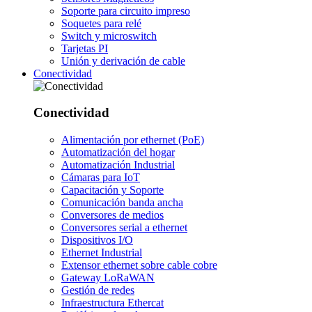
Soporte para circuito impreso
Soquetes para relé
Switch y microswitch
Tarjetas PI
Unión y derivación de cable
Conectividad
Conectividad
Alimentación por ethernet (PoE)
Automatización del hogar
Automatización Industrial
Cámaras para IoT
Capacitación y Soporte
Comunicación banda ancha
Conversores de medios
Conversores serial a ethernet
Dispositivos I/O
Ethernet Industrial
Extensor ethernet sobre cable cobre
Gateway LoRaWAN
Gestión de redes
Infraestructura Ethercat