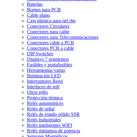
Baterías
Bornes para PCB
Cable plano
Caja plástica para riel din
Conectores Circulares
Conectores para cable
Conectores para Telecomunicaciones
Conectores cable a PCB
Conectores PCB a cable
DIP Switches
Displays 7 segmentos
Fusibles y portafusibles
Herramientas varias
Iluminación LED
Interruptores Reed
Interfaces de relé
Otros relés
Protección térmica
Relés automotrices
Relés de señal
Relés de estado sólido SSR
Relés Industriales
Relés inteligentes WIFI
Relés miniatura de potencia
Sensores Magnéticos