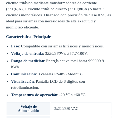
circuito trifásico mediante transformadores de corriente
(3×1(6)A), 1 circuito trifásico directo (3×10(80)A) o hasta 3
circuitos monofásicos. Diseñado con precisión de clase 0.5S, es
ideal para sistemas con necesidades de alta exactitud y
monitoreo eficiente.
Características Principales
:
Fase
: Compatible con sistemas trifásicos y monofásicos.
Voltaje de entrada
: 3
220/380V o 3
57,7/100V.
Rango de medición
: Energía activa total hasta 999999.9
kWh.
Comunicación
: 3 canales RS485 (Modbus).
Visualización
: Pantalla LCD de 8 dígitos con
retroiluminación.
Temperatura de operación
: -20 ℃ a +60 ℃.
Voltaje de
3x220/380 VAC
Alimentación