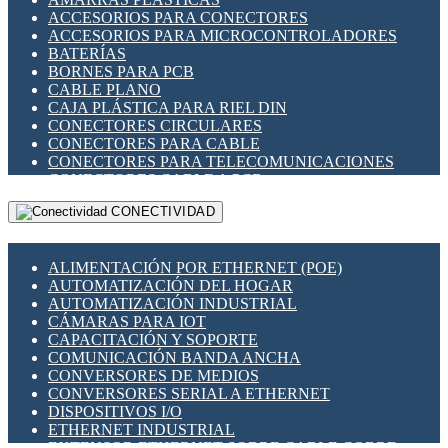
ENCHUFES INDUSTRIALES
ACCESORIOS PARA CONECTORES
INDICADORES PARA PANEL
ACCESORIOS PARA MICROCONTROLADORES
INTERFACES DE RELÉ
BATERÍAS
INTERRUPTORES FIN DE CARRERA
BORNES PARA PCB
LLAVES CONMUTADORAS
CABLE PLANO
MEDIDORES DE ENERGÍA Y TC'S DE CORRIENTE
CAJA PLÁSTICA PARA RIEL DIN
MOTORES PASO A PASO
CONECTORES CIRCULARES
PANTALLAS HMI
CONECTORES PARA CABLE
PLC -CONTROLADORES LÓGICO PROGRAMABLES
CONECTORES PARA TELECOMUNICACIONES
PROGRAMADORES DE HORARIO
CONECTORES CABLE A PCB
PROTECCIÓN ELÉCTRICA
CONECTORES PCB A CABLE
RELÉS DE PROTECCIÓN
CONECTIVIDAD
DIP SWITCHES
SENSORES CAPACITIVOS
DISPLAYS 7 SEGMENTOS
SENSORES DE POSICIÓN LINEAL
FUSIBLES Y PORTAFUSIBLES
SENSORES FOTOELÉCTRICOS
ALIMENTACIÓN POR ETHERNET (POE)
HERRAMIENTAS VARIAS
SENSORES INDUCTIVOS
AUTOMATIZACIÓN DEL HOGAR
ILUMINACIÓN LED
TEMPORIZADORES
AUTOMATIZACIÓN INDUSTRIAL
INTERRUPTORES REED
VARIACS
CÁMARAS PARA IOT
INTERFACES DE RELÉ
VARIADORES DE FRECUENCIA [VDF]
CAPACITACIÓN Y SOPORTE
OTROS RELÉS
SECCIONADORES - INTERRUPTORES
COMUNICACIÓN BANDA ANCHA
PROTECCIÓN TÉRMICA
MAQUINARIA
CONVERSORES DE MEDIOS
RELÉS AUTOMOTRICES
CONVERSORES SERIAL A ETHERNET
RELÉS DE SEÑAL
DISPOSITIVOS I/O
RELÉS DE ESTADO SÓLIDO SSR
ETHERNET INDUSTRIAL
RELÉS INDUSTRIALES
EXTENSOR ETHERNET SOBRE CABLE COBRE