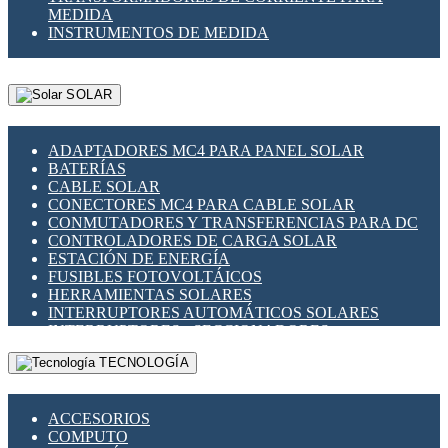
MEDIDA
INSTRUMENTOS DE MEDIDA
SOLAR
ADAPTADORES MC4 PARA PANEL SOLAR
BATERÍAS
CABLE SOLAR
CONECTORES MC4 PARA CABLE SOLAR
CONMUTADORES Y TRANSFERENCIAS PARA DC
CONTROLADORES DE CARGA SOLAR
ESTACIÓN DE ENERGÍA
FUSIBLES FOTOVOLTÁICOS
HERRAMIENTAS SOLARES
INTERRUPTORES AUTOMÁTICOS SOLARES
INTERRUPTORES - SECCIONADORES
FOTOVOLTÁICOS
TECNOLOGÍA
MONTAJE PANEL SOLAR
PORTA FUSIBLES Y SECCIONADORES
FOTOVOLTAICOS
ACCESORIOS
SUPRESOR DE TRANSIENTES SPDS PARA
COMPUTO
APLICACIONES FOTOVOLTAICAS