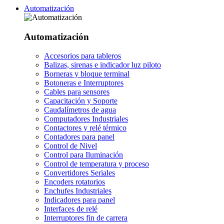
Automatización
Automatización
Accesorios para tableros
Balizas, sirenas e indicador luz piloto
Borneras y bloque terminal
Botoneras e Interruptores
Cables para sensores
Capacitación y Soporte
Caudalímetros de agua
Computadores Industriales
Contactores y relé térmico
Contadores para panel
Control de Nivel
Control para Iluminación
Control de temperatura y proceso
Convertidores Seriales
Encoders rotatorios
Enchufes Industriales
Indicadores para panel
Interfaces de relé
Interruptores fin de carrera