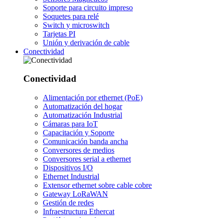
Soporte para circuito impreso
Soquetes para relé
Switch y microswitch
Tarjetas PI
Unión y derivación de cable
Conectividad
Conectividad
Alimentación por ethernet (PoE)
Automatización del hogar
Automatización Industrial
Cámaras para IoT
Capacitación y Soporte
Comunicación banda ancha
Conversores de medios
Conversores serial a ethernet
Dispositivos I/O
Ethernet Industrial
Extensor ethernet sobre cable cobre
Gateway LoRaWAN
Gestión de redes
Infraestructura Ethercat