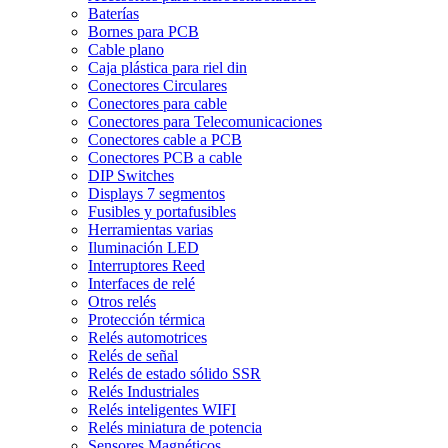
Baterías
Bornes para PCB
Cable plano
Caja plástica para riel din
Conectores Circulares
Conectores para cable
Conectores para Telecomunicaciones
Conectores cable a PCB
Conectores PCB a cable
DIP Switches
Displays 7 segmentos
Fusibles y portafusibles
Herramientas varias
Iluminación LED
Interruptores Reed
Interfaces de relé
Otros relés
Protección térmica
Relés automotrices
Relés de señal
Relés de estado sólido SSR
Relés Industriales
Relés inteligentes WIFI
Relés miniatura de potencia
Sensores Magnéticos