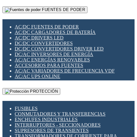
RELÉS INTELIGENTES WIFI
GATEWAY LORAWAN
RELÉS MINIATURA DE POTENCIA
FUENTES DE PODER
GESTIÓN DE REDES
SENSORES MAGNÉTICOS
INFRAESTRUCTURA ETHERCAT
SOPORTE PARA CIRCUITO IMPRESO
PERIFÉRICOS DE RED
SOQUETES PARA RELÉ
AC/DC FUENTES DE PODER
PLACAS MODULARES IOT
SWITCH Y MICROSWITCH
AC/DC CARGADORES DE BATERÍA
SWITCHES Y REDES WIFI
TARJETAS PI
AC/DC DRIVERS LED
SOLUCIONES IOT
UNIÓN Y DERIVACIÓN DE CABLE
DC/DC CONVERTIDORES
SOLUCIONES LORAWAN
DC/DC CONVERTIDORES DRIVER LED
SOLUCIONES RED CELULAR
DC/AC INVERSORES DE ENERGÍA
SEGURIDAD PARA REDES
AC/AC ENERGÍAS RENOVABLES
SWITCHES LAN
ACCESORIOS PARA FUENTES
TELEFONÍA IP (VOIP)
AC/AC VARIADORES DE FRECUENCIA VDF
VIGILANCIA IP (CCTV)
AC/AC UPS ONLINE
MESHTASTIC
PROTECCIÓN
FUSIBLES
CONMUTADORES Y TRANSFERENCIAS
ENCHUFES INDUSTRIALES
INTERRUPTORES - SECCIONADORES
SUPRESORES DE TRANSIENTES
TRANSFORMADORES DE CORRIENTE PARA