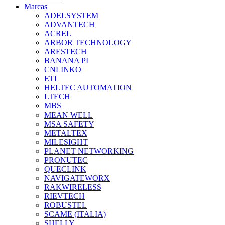
Marcas
ADELSYSTEM
ADVANTECH
ACREL
ARBOR TECHNOLOGY
ARESTECH
BANANA PI
CNLINKO
ETI
HELTEC AUTOMATION
LTECH
MBS
MEAN WELL
MSA SAFETY
METALTEX
MILESIGHT
PLANET NETWORKING
PRONUTEC
QUECLINK
NAVIGATEWORX
RAKWIRELESS
RIEVTECH
ROBUSTEL
SCAME (ITALIA)
SHELLY