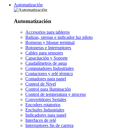
Automatización
Automatización
Accesorios para tableros
Balizas, sirenas e indicador luz piloto
Borneras y bloque terminal
Botoneras e Interruptores
Cables para sensores
Capacitación y Soporte
Caudalímetros de agua
Computadores Industriales
Contactores y relé térmico
Contadores para panel
Control de Nivel
Control para Iluminación
Control de temperatura y proceso
Convertidores Seriales
Encoders rotatorios
Enchufes Industriales
Indicadores para panel
Interfaces de relé
Interruptores fin de carrera