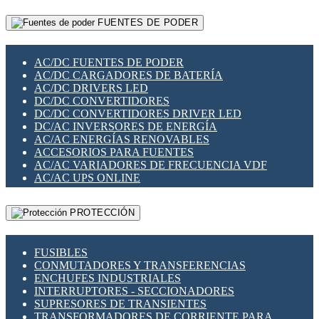
RELÉS INTELIGENTES WIFI
GATEWAY LORAWAN
RELÉS MINIATURA DE POTENCIA
FUENTES DE PODER
GESTIÓN DE REDES
SENSORES MAGNÉTICOS
INFRAESTRUCTURA ETHERCAT
SOPORTE PARA CIRCUITO IMPRESO
PERIFÉRICOS DE RED
SOQUETES PARA RELÉ
AC/DC FUENTES DE PODER
PLACAS MODULARES IOT
SWITCH Y MICROSWITCH
AC/DC CARGADORES DE BATERÍA
SWITCHES Y REDES WIFI
TARJETAS PI
AC/DC DRIVERS LED
SOLUCIONES IOT
UNIÓN Y DERIVACIÓN DE CABLE
DC/DC CONVERTIDORES
SOLUCIONES LORAWAN
DC/DC CONVERTIDORES DRIVER LED
SOLUCIONES RED CELULAR
DC/AC INVERSORES DE ENERGÍA
SEGURIDAD PARA REDES
AC/AC ENERGÍAS RENOVABLES
SWITCHES LAN
ACCESORIOS PARA FUENTES
TELEFONÍA IP (VOIP)
AC/AC VARIADORES DE FRECUENCIA VDF
VIGILANCIA IP (CCTV)
AC/AC UPS ONLINE
MESHTASTIC
PROTECCIÓN
FUSIBLES
CONMUTADORES Y TRANSFERENCIAS
ENCHUFES INDUSTRIALES
INTERRUPTORES - SECCIONADORES
SUPRESORES DE TRANSIENTES
TRANSFORMADORES DE CORRIENTE PARA