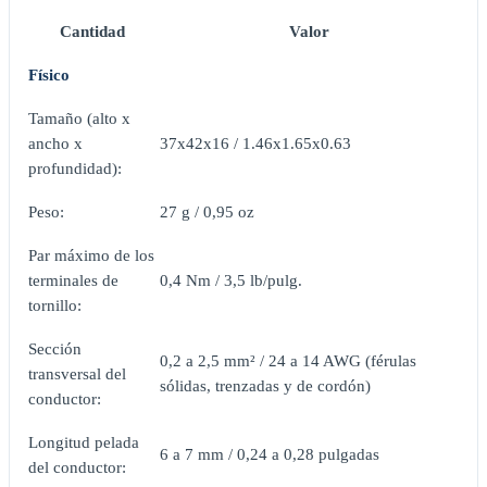
Cantidad
Valor
Físico
Tamaño (alto x
ancho x
37x42x16 / 1.46x1.65x0.63
profundidad):
Peso:
27 g / 0,95 oz
Par máximo de los
terminales de
0,4 Nm / 3,5 lb/pulg.
tornillo:
Sección
0,2 a 2,5 mm² / 24 a 14 AWG (férulas
transversal del
sólidas, trenzadas y de cordón)
conductor:
Longitud pelada
6 a 7 mm / 0,24 a 0,28 pulgadas
del conductor: