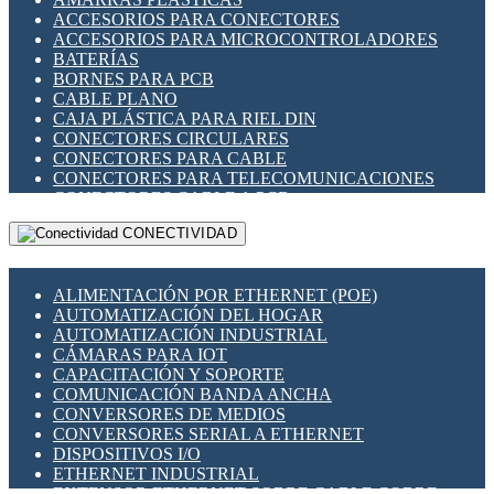
ENCHUFES INDUSTRIALES
ACCESORIOS PARA CONECTORES
INDICADORES PARA PANEL
ACCESORIOS PARA MICROCONTROLADORES
INTERFACES DE RELÉ
BATERÍAS
INTERRUPTORES FIN DE CARRERA
BORNES PARA PCB
LLAVES CONMUTADORAS
CABLE PLANO
MEDIDORES DE ENERGÍA Y TC'S DE CORRIENTE
CAJA PLÁSTICA PARA RIEL DIN
MOTORES PASO A PASO
CONECTORES CIRCULARES
PANTALLAS HMI
CONECTORES PARA CABLE
PLC -CONTROLADORES LÓGICO PROGRAMABLES
CONECTORES PARA TELECOMUNICACIONES
PROGRAMADORES DE HORARIO
CONECTORES CABLE A PCB
PROTECCIÓN ELÉCTRICA
CONECTORES PCB A CABLE
RELÉS DE PROTECCIÓN
CONECTIVIDAD
DIP SWITCHES
SENSORES CAPACITIVOS
DISPLAYS 7 SEGMENTOS
SENSORES DE POSICIÓN LINEAL
FUSIBLES Y PORTAFUSIBLES
SENSORES FOTOELÉCTRICOS
ALIMENTACIÓN POR ETHERNET (POE)
HERRAMIENTAS VARIAS
SENSORES INDUCTIVOS
AUTOMATIZACIÓN DEL HOGAR
ILUMINACIÓN LED
TEMPORIZADORES
AUTOMATIZACIÓN INDUSTRIAL
INTERRUPTORES REED
VARIACS
CÁMARAS PARA IOT
INTERFACES DE RELÉ
VARIADORES DE FRECUENCIA [VDF]
CAPACITACIÓN Y SOPORTE
OTROS RELÉS
SECCIONADORES - INTERRUPTORES
COMUNICACIÓN BANDA ANCHA
PROTECCIÓN TÉRMICA
MAQUINARIA
CONVERSORES DE MEDIOS
RELÉS AUTOMOTRICES
CONVERSORES SERIAL A ETHERNET
RELÉS DE SEÑAL
DISPOSITIVOS I/O
RELÉS DE ESTADO SÓLIDO SSR
ETHERNET INDUSTRIAL
RELÉS INDUSTRIALES
EXTENSOR ETHERNET SOBRE CABLE COBRE