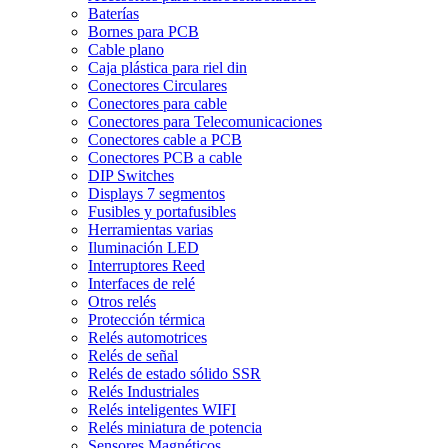
Baterías
Bornes para PCB
Cable plano
Caja plástica para riel din
Conectores Circulares
Conectores para cable
Conectores para Telecomunicaciones
Conectores cable a PCB
Conectores PCB a cable
DIP Switches
Displays 7 segmentos
Fusibles y portafusibles
Herramientas varias
Iluminación LED
Interruptores Reed
Interfaces de relé
Otros relés
Protección térmica
Relés automotrices
Relés de señal
Relés de estado sólido SSR
Relés Industriales
Relés inteligentes WIFI
Relés miniatura de potencia
Sensores Magnéticos