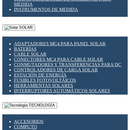
MEDIDA
INSTRUMENTOS DE MEDIDA
SOLAR
ADAPTADORES MC4 PARA PANEL SOLAR
BATERÍAS
CABLE SOLAR
CONECTORES MC4 PARA CABLE SOLAR
CONMUTADORES Y TRANSFERENCIAS PARA DC
CONTROLADORES DE CARGA SOLAR
ESTACIÓN DE ENERGÍA
FUSIBLES FOTOVOLTÁICOS
HERRAMIENTAS SOLARES
INTERRUPTORES AUTOMÁTICOS SOLARES
INTERRUPTORES - SECCIONADORES
FOTOVOLTÁICOS
TECNOLOGÍA
MONTAJE PANEL SOLAR
PORTA FUSIBLES Y SECCIONADORES
FOTOVOLTAICOS
ACCESORIOS
SUPRESOR DE TRANSIENTES SPDS PARA
COMPUTO
APLICACIONES FOTOVOLTAICAS