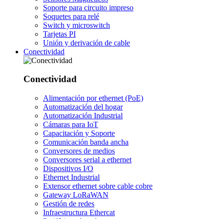
Soporte para circuito impreso
Soquetes para relé
Switch y microswitch
Tarjetas PI
Unión y derivación de cable
Conectividad
Conectividad
Alimentación por ethernet (PoE)
Automatización del hogar
Automatización Industrial
Cámaras para IoT
Capacitación y Soporte
Comunicación banda ancha
Conversores de medios
Conversores serial a ethernet
Dispositivos I/O
Ethernet Industrial
Extensor ethernet sobre cable cobre
Gateway LoRaWAN
Gestión de redes
Infraestructura Ethercat