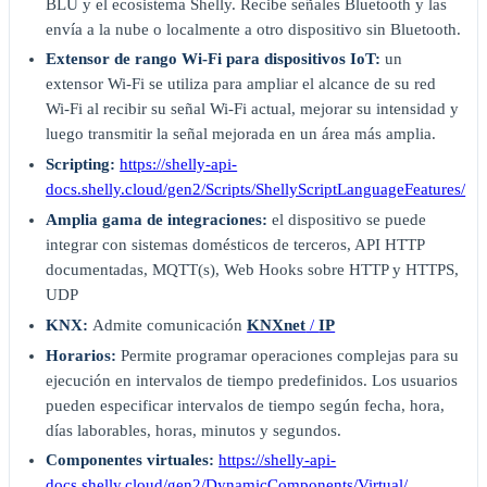
BLU y el ecosistema Shelly. Recibe señales Bluetooth y las
envía a la nube o localmente a otro dispositivo sin Bluetooth.
Extensor de rango Wi-Fi para dispositivos IoT:
un
extensor Wi-Fi se utiliza para ampliar el alcance de su red
Wi-Fi al recibir su señal Wi-Fi actual, mejorar su intensidad y
luego transmitir la señal mejorada en un área más amplia.
Scripting:
https://shelly-api-
docs.shelly.cloud/gen2/Scripts/ShellyScriptLanguageFeatures/
Amplia gama de integraciones:
el dispositivo se puede
integrar con sistemas domésticos de terceros, API HTTP
documentadas, MQTT(s), Web Hooks sobre HTTP y HTTPS,
UDP
KNX:
Admite comunicación
KNXnet
/
IP
Horarios:
Permite programar operaciones complejas para su
ejecución en intervalos de tiempo predefinidos. Los usuarios
pueden especificar intervalos de tiempo según fecha, hora,
días laborables, horas, minutos y segundos.
Componentes virtuales:
https://shelly-api-
docs.shelly.cloud/gen2/DynamicComponents/Virtual/