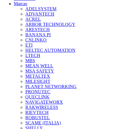
Marcas
ADELSYSTEM
ADVANTECH
ACREL
ARBOR TECHNOLOGY
ARESTECH
BANANA PI
CNLINKO
ETI
HELTEC AUTOMATION
LTECH
MBS
MEAN WELL
MSA SAFETY
METALTEX
MILESIGHT
PLANET NETWORKING
PRONUTEC
QUECLINK
NAVIGATEWORX
RAKWIRELESS
RIEVTECH
ROBUSTEL
SCAME (ITALIA)
SHELLY