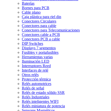
Baterías
Bornes para PCB
Cable plano
Caja plástica para riel din
Conectores Circulares
Conectores para cable
Conectores para Telecomunicaciones
Conectores cable a PCB
Conectores PCB a cable
DIP Switches
Displays 7 segmentos
Fusibles y portafusibles
Herramientas varias
Iluminación LED
Interruptores Reed
Interfaces de relé
Otros relés
Protección térmica
Relés automotrices
Relés de señal
Relés de estado sólido SSR
Relés Industriales
Relés inteligentes WIFI
Relés miniatura de potencia
Sensores Magnéticos