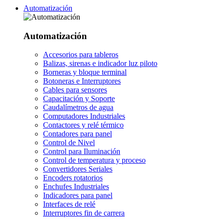
Automatización
Automatización
Accesorios para tableros
Balizas, sirenas e indicador luz piloto
Borneras y bloque terminal
Botoneras e Interruptores
Cables para sensores
Capacitación y Soporte
Caudalímetros de agua
Computadores Industriales
Contactores y relé térmico
Contadores para panel
Control de Nivel
Control para Iluminación
Control de temperatura y proceso
Convertidores Seriales
Encoders rotatorios
Enchufes Industriales
Indicadores para panel
Interfaces de relé
Interruptores fin de carrera