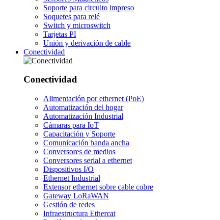
Soporte para circuito impreso
Soquetes para relé
Switch y microswitch
Tarjetas PI
Unión y derivación de cable
Conectividad
Conectividad
Alimentación por ethernet (PoE)
Automatización del hogar
Automatización Industrial
Cámaras para IoT
Capacitación y Soporte
Comunicación banda ancha
Conversores de medios
Conversores serial a ethernet
Dispositivos I/O
Ethernet Industrial
Extensor ethernet sobre cable cobre
Gateway LoRaWAN
Gestión de redes
Infraestructura Ethercat