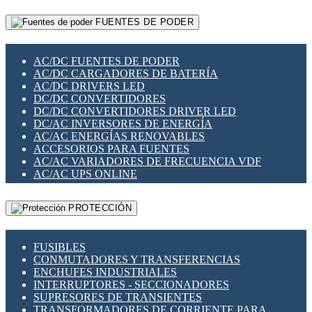
RELÉS INTELIGENTES WIFI
GATEWAY LORAWAN
RELÉS MINIATURA DE POTENCIA
FUENTES DE PODER
GESTIÓN DE REDES
SENSORES MAGNÉTICOS
INFRAESTRUCTURA ETHERCAT
SOPORTE PARA CIRCUITO IMPRESO
PERIFÉRICOS DE RED
SOQUETES PARA RELÉ
AC/DC FUENTES DE PODER
PLACAS MODULARES IOT
SWITCH Y MICROSWITCH
AC/DC CARGADORES DE BATERÍA
SWITCHES Y REDES WIFI
TARJETAS PI
AC/DC DRIVERS LED
SOLUCIONES IOT
UNIÓN Y DERIVACIÓN DE CABLE
DC/DC CONVERTIDORES
SOLUCIONES LORAWAN
DC/DC CONVERTIDORES DRIVER LED
SOLUCIONES RED CELULAR
DC/AC INVERSORES DE ENERGÍA
SEGURIDAD PARA REDES
AC/AC ENERGÍAS RENOVABLES
SWITCHES LAN
ACCESORIOS PARA FUENTES
TELEFONÍA IP (VOIP)
AC/AC VARIADORES DE FRECUENCIA VDF
VIGILANCIA IP (CCTV)
AC/AC UPS ONLINE
MESHTASTIC
PROTECCIÓN
FUSIBLES
CONMUTADORES Y TRANSFERENCIAS
ENCHUFES INDUSTRIALES
INTERRUPTORES - SECCIONADORES
SUPRESORES DE TRANSIENTES
TRANSFORMADORES DE CORRIENTE PARA