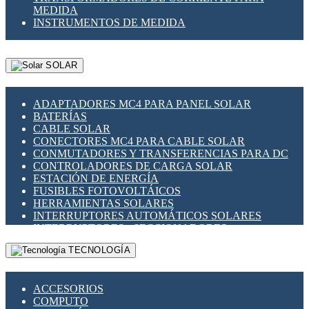
MEDIDA
INSTRUMENTOS DE MEDIDA
SOLAR
ADAPTADORES MC4 PARA PANEL SOLAR
BATERÍAS
CABLE SOLAR
CONECTORES MC4 PARA CABLE SOLAR
CONMUTADORES Y TRANSFERENCIAS PARA DC
CONTROLADORES DE CARGA SOLAR
ESTACIÓN DE ENERGÍA
FUSIBLES FOTOVOLTÁICOS
HERRAMIENTAS SOLARES
INTERRUPTORES AUTOMÁTICOS SOLARES
INTERRUPTORES - SECCIONADORES
FOTOVOLTÁICOS
TECNOLOGÍA
MONTAJE PANEL SOLAR
PORTA FUSIBLES Y SECCIONADORES
FOTOVOLTAICOS
ACCESORIOS
SUPRESOR DE TRANSIENTES SPDS PARA
COMPUTO
APLICACIONES FOTOVOLTAICAS