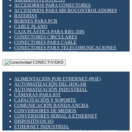
ENCHUFES INDUSTRIALES
ACCESORIOS PARA CONECTORES
INDICADORES PARA PANEL
ACCESORIOS PARA MICROCONTROLADORES
INTERFACES DE RELÉ
BATERÍAS
INTERRUPTORES FIN DE CARRERA
BORNES PARA PCB
LLAVES CONMUTADORAS
CABLE PLANO
MEDIDORES DE ENERGÍA Y TC'S DE CORRIENTE
CAJA PLÁSTICA PARA RIEL DIN
MOTORES PASO A PASO
CONECTORES CIRCULARES
PANTALLAS HMI
CONECTORES PARA CABLE
PLC -CONTROLADORES LÓGICO PROGRAMABLES
CONECTORES PARA TELECOMUNICACIONES
PROGRAMADORES DE HORARIO
CONECTORES CABLE A PCB
PROTECCIÓN ELÉCTRICA
CONECTORES PCB A CABLE
RELÉS DE PROTECCIÓN
CONECTIVIDAD
DIP SWITCHES
SENSORES CAPACITIVOS
DISPLAYS 7 SEGMENTOS
SENSORES DE POSICIÓN LINEAL
FUSIBLES Y PORTAFUSIBLES
SENSORES FOTOELÉCTRICOS
ALIMENTACIÓN POR ETHERNET (POE)
HERRAMIENTAS VARIAS
SENSORES INDUCTIVOS
AUTOMATIZACIÓN DEL HOGAR
ILUMINACIÓN LED
TEMPORIZADORES
AUTOMATIZACIÓN INDUSTRIAL
INTERRUPTORES REED
VARIACS
CÁMARAS PARA IOT
INTERFACES DE RELÉ
VARIADORES DE FRECUENCIA [VDF]
CAPACITACIÓN Y SOPORTE
OTROS RELÉS
SECCIONADORES - INTERRUPTORES
COMUNICACIÓN BANDA ANCHA
PROTECCIÓN TÉRMICA
MAQUINARIA
CONVERSORES DE MEDIOS
RELÉS AUTOMOTRICES
CONVERSORES SERIAL A ETHERNET
RELÉS DE SEÑAL
DISPOSITIVOS I/O
RELÉS DE ESTADO SÓLIDO SSR
ETHERNET INDUSTRIAL
RELÉS INDUSTRIALES
EXTENSOR ETHERNET SOBRE CABLE COBRE