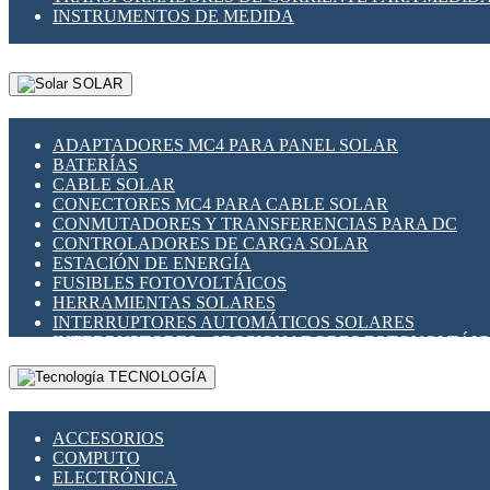
INSTRUMENTOS DE MEDIDA
SOLAR
ADAPTADORES MC4 PARA PANEL SOLAR
BATERÍAS
CABLE SOLAR
CONECTORES MC4 PARA CABLE SOLAR
CONMUTADORES Y TRANSFERENCIAS PARA DC
CONTROLADORES DE CARGA SOLAR
ESTACIÓN DE ENERGÍA
FUSIBLES FOTOVOLTÁICOS
HERRAMIENTAS SOLARES
INTERRUPTORES AUTOMÁTICOS SOLARES
INTERRUPTORES - SECCIONADORES FOTOVOLTÁI
MONTAJE PANEL SOLAR
TECNOLOGÍA
PORTA FUSIBLES Y SECCIONADORES FOTOVOLTAI
SUPRESOR DE TRANSIENTES SPDS PARA APLICACI
ACCESORIOS
COMPUTO
ELECTRÓNICA