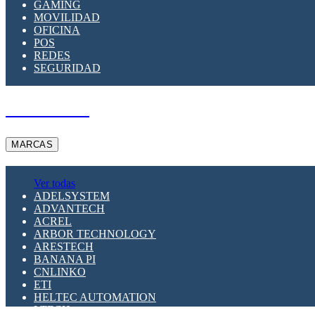
GAMING
MOVILIDAD
OFICINA
POS
REDES
SEGURIDAD
A PEDIDO
MARCAS
Ver todas
ADELSYSTEM
ADVANTECH
ACREL
ARBOR TECHNOLOGY
ARESTECH
BANANA PI
CNLINKO
ETI
HELTEC AUTOMATION
LTECH