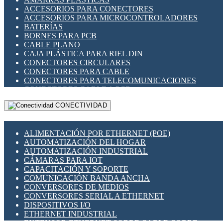
ENCHUFES INDUSTRIALES
ACCESORIOS PARA CONECTORES
INDICADORES PARA PANEL
ACCESORIOS PARA MICROCONTROLADORES
INTERFACES DE RELÉ
BATERÍAS
INTERRUPTORES FIN DE CARRERA
BORNES PARA PCB
LLAVES CONMUTADORAS
CABLE PLANO
MEDIDORES DE ENERGÍA Y TC'S DE CORRIENTE
CAJA PLÁSTICA PARA RIEL DIN
MOTORES PASO A PASO
CONECTORES CIRCULARES
PANTALLAS HMI
CONECTORES PARA CABLE
PLC -CONTROLADORES LÓGICO PROGRAMABLES
CONECTORES PARA TELECOMUNICACIONES
PROGRAMADORES DE HORARIO
CONECTORES CABLE A PCB
PROTECCIÓN ELÉCTRICA
CONECTORES PCB A CABLE
RELÉS DE PROTECCIÓN
CONECTIVIDAD
DIP SWITCHES
SENSORES CAPACITIVOS
DISPLAYS 7 SEGMENTOS
SENSORES DE POSICIÓN LINEAL
FUSIBLES Y PORTAFUSIBLES
SENSORES FOTOELÉCTRICOS
ALIMENTACIÓN POR ETHERNET (POE)
HERRAMIENTAS VARIAS
SENSORES INDUCTIVOS
AUTOMATIZACIÓN DEL HOGAR
ILUMINACIÓN LED
TEMPORIZADORES
AUTOMATIZACIÓN INDUSTRIAL
INTERRUPTORES REED
VARIACS
CÁMARAS PARA IOT
INTERFACES DE RELÉ
VARIADORES DE FRECUENCIA [VDF]
CAPACITACIÓN Y SOPORTE
OTROS RELÉS
SECCIONADORES - INTERRUPTORES
COMUNICACIÓN BANDA ANCHA
PROTECCIÓN TÉRMICA
MAQUINARIA
CONVERSORES DE MEDIOS
RELÉS AUTOMOTRICES
CONVERSORES SERIAL A ETHERNET
RELÉS DE SEÑAL
DISPOSITIVOS I/O
RELÉS DE ESTADO SÓLIDO SSR
ETHERNET INDUSTRIAL
RELÉS INDUSTRIALES
EXTENSOR ETHERNET SOBRE CABLE COBRE