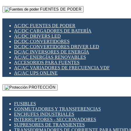
RELÉS INTELIGENTES WIFI
GATEWAY LORAWAN
RELÉS MINIATURA DE POTENCIA
FUENTES DE PODER
GESTIÓN DE REDES
SENSORES MAGNÉTICOS
INFRAESTRUCTURA ETHERCAT
SOPORTE PARA CIRCUITO IMPRESO
PERIFÉRICOS DE RED
SOQUETES PARA RELÉ
AC/DC FUENTES DE PODER
PLACAS MODULARES IOT
SWITCH Y MICROSWITCH
AC/DC CARGADORES DE BATERÍA
SWITCHES Y REDES WIFI
TARJETAS PI
AC/DC DRIVERS LED
SOLUCIONES IOT
UNIÓN Y DERIVACIÓN DE CABLE
DC/DC CONVERTIDORES
SOLUCIONES LORAWAN
DC/DC CONVERTIDORES DRIVER LED
SOLUCIONES RED CELULAR
DC/AC INVERSORES DE ENERGÍA
SEGURIDAD PARA REDES
AC/AC ENERGÍAS RENOVABLES
SWITCHES LAN
ACCESORIOS PARA FUENTES
TELEFONÍA IP (VOIP)
AC/AC VARIADORES DE FRECUENCIA VDF
VIGILANCIA IP (CCTV)
AC/AC UPS ONLINE
MESHTASTIC
PROTECCIÓN
FUSIBLES
CONMUTADORES Y TRANSFERENCIAS
ENCHUFES INDUSTRIALES
INTERRUPTORES - SECCIONADORES
SUPRESORES DE TRANSIENTES
TRANSFORMADORES DE CORRIENTE PARA MEDID