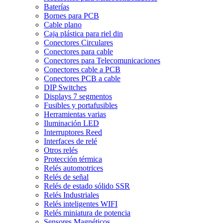
Baterías
Bornes para PCB
Cable plano
Caja plástica para riel din
Conectores Circulares
Conectores para cable
Conectores para Telecomunicaciones
Conectores cable a PCB
Conectores PCB a cable
DIP Switches
Displays 7 segmentos
Fusibles y portafusibles
Herramientas varias
Iluminación LED
Interruptores Reed
Interfaces de relé
Otros relés
Protección térmica
Relés automotrices
Relés de señal
Relés de estado sólido SSR
Relés Industriales
Relés inteligentes WIFI
Relés miniatura de potencia
Sensores Magnéticos