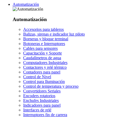
Automatización
Automatización
Accesorios para tableros
Balizas, sirenas e indicador luz piloto
Borneras y bloque terminal
Botoneras e Interruptores
Cables para sensores
Capacitación y Soporte
Caudalímetros de agua
Computadores Industriales
Contactores y relé térmico
Contadores para panel
Control de Nivel
Control para Iluminación
Control de temperatura y proceso
Convertidores Seriales
Encoders rotatorios
Enchufes Industriales
Indicadores para panel
Interfaces de relé
Interruptores fin de carrera