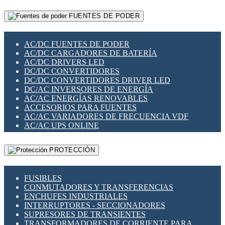
RELÉS INTELIGENTES WIFI
GATEWAY LORAWAN
RELÉS MINIATURA DE POTENCIA
FUENTES DE PODER
GESTIÓN DE REDES
SENSORES MAGNÉTICOS
INFRAESTRUCTURA ETHERCAT
SOPORTE PARA CIRCUITO IMPRESO
PERIFÉRICOS DE RED
SOQUETES PARA RELÉ
AC/DC FUENTES DE PODER
PLACAS MODULARES IOT
SWITCH Y MICROSWITCH
AC/DC CARGADORES DE BATERÍA
SWITCHES Y REDES WIFI
TARJETAS PI
AC/DC DRIVERS LED
SOLUCIONES IOT
UNIÓN Y DERIVACIÓN DE CABLE
DC/DC CONVERTIDORES
SOLUCIONES LORAWAN
DC/DC CONVERTIDORES DRIVER LED
SOLUCIONES RED CELULAR
DC/AC INVERSORES DE ENERGÍA
SEGURIDAD PARA REDES
AC/AC ENERGÍAS RENOVABLES
SWITCHES LAN
ACCESORIOS PARA FUENTES
TELEFONÍA IP (VOIP)
AC/AC VARIADORES DE FRECUENCIA VDF
VIGILANCIA IP (CCTV)
AC/AC UPS ONLINE
MESHTASTIC
PROTECCIÓN
FUSIBLES
CONMUTADORES Y TRANSFERENCIAS
ENCHUFES INDUSTRIALES
INTERRUPTORES - SECCIONADORES
SUPRESORES DE TRANSIENTES
TRANSFORMADORES DE CORRIENTE PARA