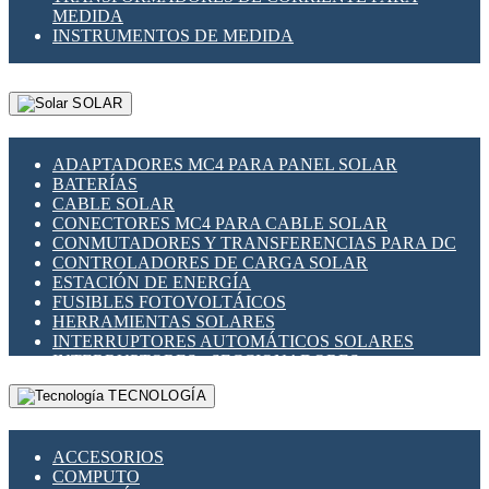
MEDIDA
INSTRUMENTOS DE MEDIDA
SOLAR
ADAPTADORES MC4 PARA PANEL SOLAR
BATERÍAS
CABLE SOLAR
CONECTORES MC4 PARA CABLE SOLAR
CONMUTADORES Y TRANSFERENCIAS PARA DC
CONTROLADORES DE CARGA SOLAR
ESTACIÓN DE ENERGÍA
FUSIBLES FOTOVOLTÁICOS
HERRAMIENTAS SOLARES
INTERRUPTORES AUTOMÁTICOS SOLARES
INTERRUPTORES - SECCIONADORES
FOTOVOLTÁICOS
TECNOLOGÍA
MONTAJE PANEL SOLAR
PORTA FUSIBLES Y SECCIONADORES
FOTOVOLTAICOS
ACCESORIOS
SUPRESOR DE TRANSIENTES SPDS PARA
COMPUTO
APLICACIONES FOTOVOLTAICAS