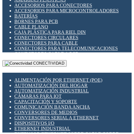
ENCHUFES INDUSTRIALES
ACCESORIOS PARA CONECTORES
INDICADORES PARA PANEL
ACCESORIOS PARA MICROCONTROLADORES
INTERFACES DE RELÉ
BATERÍAS
INTERRUPTORES FIN DE CARRERA
BORNES PARA PCB
LLAVES CONMUTADORAS
CABLE PLANO
MEDIDORES DE ENERGÍA Y TC'S DE CORRIENTE
CAJA PLÁSTICA PARA RIEL DIN
MOTORES PASO A PASO
CONECTORES CIRCULARES
PANTALLAS HMI
CONECTORES PARA CABLE
PLC -CONTROLADORES LÓGICO PROGRAMABLES
CONECTORES PARA TELECOMUNICACIONES
PROGRAMADORES DE HORARIO
CONECTORES CABLE A PCB
PROTECCIÓN ELÉCTRICA
CONECTORES PCB A CABLE
RELÉS DE PROTECCIÓN
CONECTIVIDAD
DIP SWITCHES
SENSORES CAPACITIVOS
DISPLAYS 7 SEGMENTOS
SENSORES DE POSICIÓN LINEAL
FUSIBLES Y PORTAFUSIBLES
SENSORES FOTOELÉCTRICOS
ALIMENTACIÓN POR ETHERNET (POE)
HERRAMIENTAS VARIAS
SENSORES INDUCTIVOS
AUTOMATIZACIÓN DEL HOGAR
ILUMINACIÓN LED
TEMPORIZADORES
AUTOMATIZACIÓN INDUSTRIAL
INTERRUPTORES REED
VARIACS
CÁMARAS PARA IOT
INTERFACES DE RELÉ
VARIADORES DE FRECUENCIA [VDF]
CAPACITACIÓN Y SOPORTE
OTROS RELÉS
SECCIONADORES - INTERRUPTORES
COMUNICACIÓN BANDA ANCHA
PROTECCIÓN TÉRMICA
MAQUINARIA
CONVERSORES DE MEDIOS
RELÉS AUTOMOTRICES
CONVERSORES SERIAL A ETHERNET
RELÉS DE SEÑAL
DISPOSITIVOS I/O
RELÉS DE ESTADO SÓLIDO SSR
ETHERNET INDUSTRIAL
RELÉS INDUSTRIALES
EXTENSOR ETHERNET SOBRE CABLE COBRE