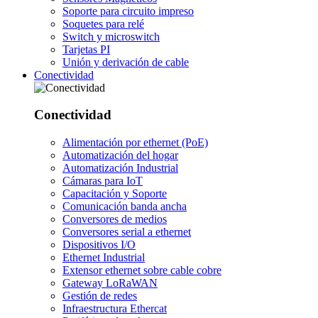
Soporte para circuito impreso
Soquetes para relé
Switch y microswitch
Tarjetas PI
Unión y derivación de cable
Conectividad
Conectividad
Alimentación por ethernet (PoE)
Automatización del hogar
Automatización Industrial
Cámaras para IoT
Capacitación y Soporte
Comunicación banda ancha
Conversores de medios
Conversores serial a ethernet
Dispositivos I/O
Ethernet Industrial
Extensor ethernet sobre cable cobre
Gateway LoRaWAN
Gestión de redes
Infraestructura Ethercat