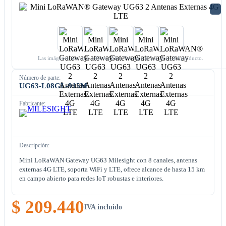
Las imágenes son solo referenciales. Ver especificaciones del producto.
Número de parte:
UG63-L08GL-915M
Fabricante:
Descripción:
Mini LoRaWAN Gateway UG63 Milesight con 8 canales, antenas
externas 4G LTE, soporta WiFi y LTE, ofrece alcance de hasta 15 km
en campo abierto para redes IoT robustas e interiores.
$ 209.440
IVA incluido