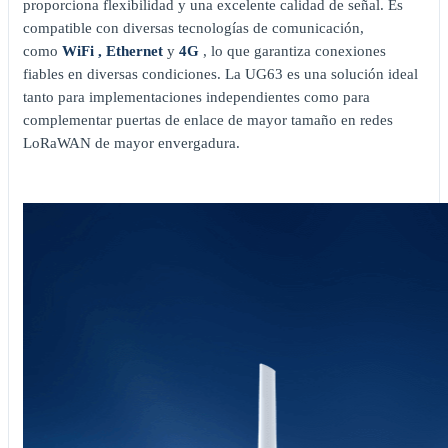
proporciona flexibilidad y una excelente calidad de señal. Es
compatible con diversas tecnologías de comunicación,
como
WiFi , Ethernet
y
4G
, lo que garantiza conexiones
fiables en diversas condiciones. La UG63 es una solución ideal
tanto para implementaciones independientes como para
complementar puertas de enlace de mayor tamaño en redes
LoRaWAN de mayor envergadura.