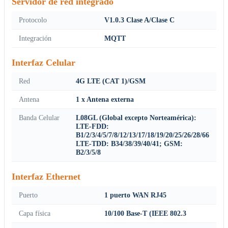
Servidor de red integrado
Protocolo
V1.0.3 Clase A/Clase C
Integración
MQTT
Interfaz Celular
Red
4G LTE (CAT 1)/GSM
Antena
1 x Antena externa
Banda Celular
L08GL (Global excepto Norteamérica):
LTE-FDD:
B1/2/3/4/5/7/8/12/13/17/18/19/20/25/26/28/66
LTE-TDD: B34/38/39/40/41; GSM:
B2/3/5/8
Interfaz Ethernet
Puerto
1 puerto WAN RJ45
Capa física
10/100 Base-T (IEEE 802.3