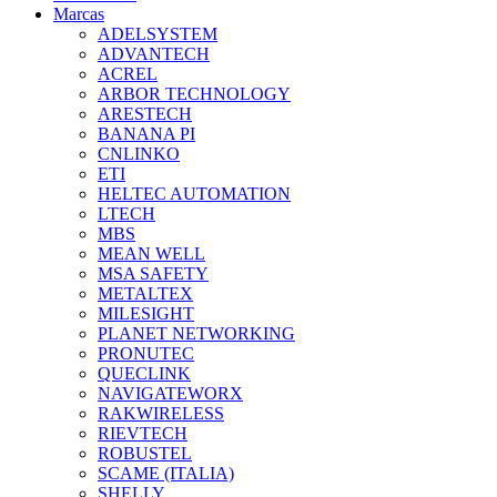
Marcas
ADELSYSTEM
ADVANTECH
ACREL
ARBOR TECHNOLOGY
ARESTECH
BANANA PI
CNLINKO
ETI
HELTEC AUTOMATION
LTECH
MBS
MEAN WELL
MSA SAFETY
METALTEX
MILESIGHT
PLANET NETWORKING
PRONUTEC
QUECLINK
NAVIGATEWORX
RAKWIRELESS
RIEVTECH
ROBUSTEL
SCAME (ITALIA)
SHELLY