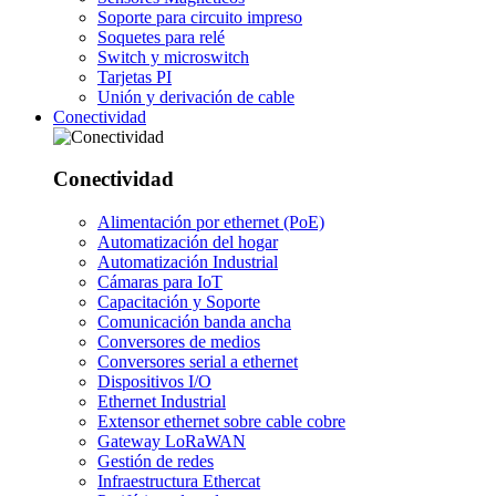
Soporte para circuito impreso
Soquetes para relé
Switch y microswitch
Tarjetas PI
Unión y derivación de cable
Conectividad
Conectividad
Alimentación por ethernet (PoE)
Automatización del hogar
Automatización Industrial
Cámaras para IoT
Capacitación y Soporte
Comunicación banda ancha
Conversores de medios
Conversores serial a ethernet
Dispositivos I/O
Ethernet Industrial
Extensor ethernet sobre cable cobre
Gateway LoRaWAN
Gestión de redes
Infraestructura Ethercat