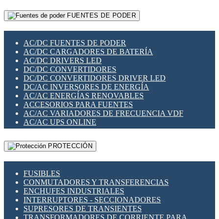
RELÉS INTELIGENTES WIFI
GATEWAY LORAWAN
RELÉS MINIATURA DE POTENCIA
FUENTES DE PODER
GESTIÓN DE REDES
SENSORES MAGNÉTICOS
INFRAESTRUCTURA ETHERCAT
SOPORTE PARA CIRCUITO IMPRESO
PERIFÉRICOS DE RED
SOQUETES PARA RELÉ
AC/DC FUENTES DE PODER
PLACAS MODULARES IOT
SWITCH Y MICROSWITCH
AC/DC CARGADORES DE BATERÍA
SWITCHES Y REDES WIFI
TARJETAS PI
AC/DC DRIVERS LED
SOLUCIONES IOT
UNIÓN Y DERIVACIÓN DE CABLE
DC/DC CONVERTIDORES
SOLUCIONES LORAWAN
DC/DC CONVERTIDORES DRIVER LED
SOLUCIONES RED CELULAR
DC/AC INVERSORES DE ENERGÍA
SEGURIDAD PARA REDES
AC/AC ENERGÍAS RENOVABLES
SWITCHES LAN
ACCESORIOS PARA FUENTES
TELEFONÍA IP (VOIP)
AC/AC VARIADORES DE FRECUENCIA VDF
VIGILANCIA IP (CCTV)
AC/AC UPS ONLINE
MESHTASTIC
PROTECCIÓN
FUSIBLES
CONMUTADORES Y TRANSFERENCIAS
ENCHUFES INDUSTRIALES
INTERRUPTORES - SECCIONADORES
SUPRESORES DE TRANSIENTES
TRANSFORMADORES DE CORRIENTE PARA