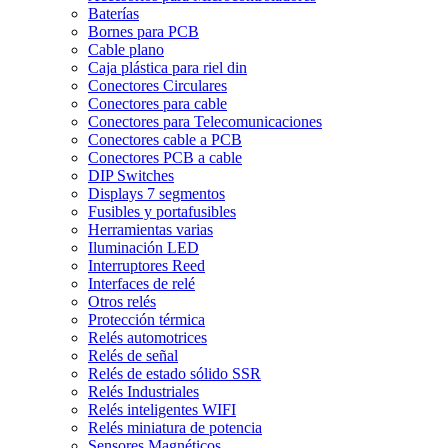
Baterías
Bornes para PCB
Cable plano
Caja plástica para riel din
Conectores Circulares
Conectores para cable
Conectores para Telecomunicaciones
Conectores cable a PCB
Conectores PCB a cable
DIP Switches
Displays 7 segmentos
Fusibles y portafusibles
Herramientas varias
Iluminación LED
Interruptores Reed
Interfaces de relé
Otros relés
Protección térmica
Relés automotrices
Relés de señal
Relés de estado sólido SSR
Relés Industriales
Relés inteligentes WIFI
Relés miniatura de potencia
Sensores Magnéticos