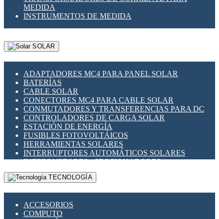
MEDIDA
INSTRUMENTOS DE MEDIDA
SOLAR
ADAPTADORES MC4 PARA PANEL SOLAR
BATERÍAS
CABLE SOLAR
CONECTORES MC4 PARA CABLE SOLAR
CONMUTADORES Y TRANSFERENCIAS PARA DC
CONTROLADORES DE CARGA SOLAR
ESTACIÓN DE ENERGÍA
FUSIBLES FOTOVOLTÁICOS
HERRAMIENTAS SOLARES
INTERRUPTORES AUTOMÁTICOS SOLARES
INTERRUPTORES - SECCIONADORES
FOTOVOLTÁICOS
TECNOLOGÍA
MONTAJE PANEL SOLAR
PORTA FUSIBLES Y SECCIONADORES
FOTOVOLTAICOS
ACCESORIOS
SUPRESOR DE TRANSIENTES SPDS PARA
COMPUTO
APLICACIONES FOTOVOLTAICAS