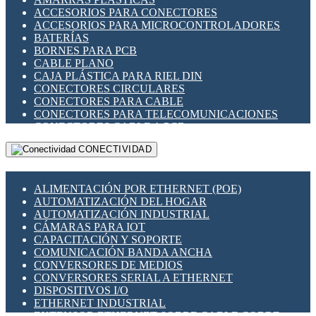
ENCHUFES INDUSTRIALES
ACCESORIOS PARA CONECTORES
INDICADORES PARA PANEL
ACCESORIOS PARA MICROCONTROLADORES
INTERFACES DE RELÉ
BATERÍAS
INTERRUPTORES FIN DE CARRERA
BORNES PARA PCB
LLAVES CONMUTADORAS
CABLE PLANO
MEDIDORES DE ENERGÍA Y TC'S DE CORRIENTE
CAJA PLÁSTICA PARA RIEL DIN
MOTORES PASO A PASO
CONECTORES CIRCULARES
PANTALLAS HMI
CONECTORES PARA CABLE
PLC -CONTROLADORES LÓGICO PROGRAMABLES
CONECTORES PARA TELECOMUNICACIONES
PROGRAMADORES DE HORARIO
CONECTORES CABLE A PCB
PROTECCIÓN ELÉCTRICA
CONECTORES PCB A CABLE
RELÉS DE PROTECCIÓN
CONECTIVIDAD
DIP SWITCHES
SENSORES CAPACITIVOS
DISPLAYS 7 SEGMENTOS
SENSORES DE POSICIÓN LINEAL
FUSIBLES Y PORTAFUSIBLES
SENSORES FOTOELÉCTRICOS
ALIMENTACIÓN POR ETHERNET (POE)
HERRAMIENTAS VARIAS
SENSORES INDUCTIVOS
AUTOMATIZACIÓN DEL HOGAR
ILUMINACIÓN LED
TEMPORIZADORES
AUTOMATIZACIÓN INDUSTRIAL
INTERRUPTORES REED
VARIACS
CÁMARAS PARA IOT
INTERFACES DE RELÉ
VARIADORES DE FRECUENCIA [VDF]
CAPACITACIÓN Y SOPORTE
OTROS RELÉS
SECCIONADORES - INTERRUPTORES
COMUNICACIÓN BANDA ANCHA
PROTECCIÓN TÉRMICA
MAQUINARIA
CONVERSORES DE MEDIOS
RELÉS AUTOMOTRICES
CONVERSORES SERIAL A ETHERNET
RELÉS DE SEÑAL
DISPOSITIVOS I/O
RELÉS DE ESTADO SÓLIDO SSR
ETHERNET INDUSTRIAL
RELÉS INDUSTRIALES
EXTENSOR ETHERNET SOBRE CABLE COBRE