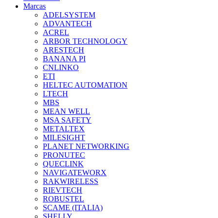
Marcas
ADELSYSTEM
ADVANTECH
ACREL
ARBOR TECHNOLOGY
ARESTECH
BANANA PI
CNLINKO
ETI
HELTEC AUTOMATION
LTECH
MBS
MEAN WELL
MSA SAFETY
METALTEX
MILESIGHT
PLANET NETWORKING
PRONUTEC
QUECLINK
NAVIGATEWORX
RAKWIRELESS
RIEVTECH
ROBUSTEL
SCAME (ITALIA)
SHELLY