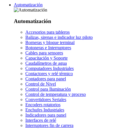
Automatización
Automatización
Accesorios para tableros
Balizas, sirenas e indicador luz piloto
Borneras y bloque terminal
Botoneras e Interruptores
Cables para sensores
Capacitación y Soporte
Caudalímetros de agua
Computadores Industriales
Contactores y relé térmico
Contadores para panel
Control de Nivel
Control para Iluminación
Control de temperatura y proceso
Convertidores Seriales
Encoders rotatorios
Enchufes Industriales
Indicadores para panel
Interfaces de relé
Interruptores fin de carrera