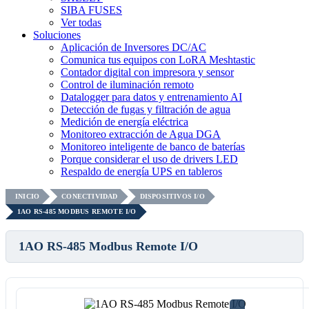
SIBA FUSES
Ver todas
Soluciones
Aplicación de Inversores DC/AC
Comunica tus equipos con LoRA Meshtastic
Contador digital con impresora y sensor
Control de iluminación remoto
Datalogger para datos y entrenamiento AI
Detección de fugas y filtración de agua
Medición de energía eléctrica
Monitoreo extracción de Agua DGA
Monitoreo inteligente de banco de baterías
Porque considerar el uso de drivers LED
Respaldo de energía UPS en tableros
INICIO
CONECTIVIDAD
DISPOSITIVOS I/O
1AO RS-485 MODBUS REMOTE I/O
1AO RS-485 Modbus Remote I/O