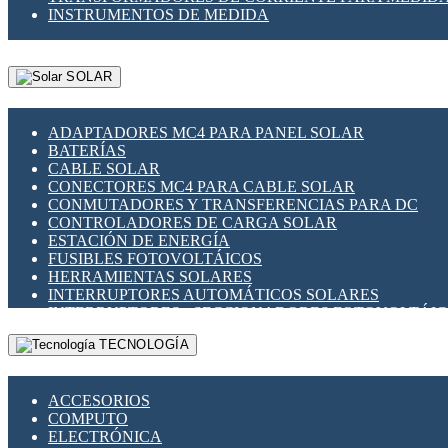
INSTRUMENTOS DE MEDIDA
SOLAR
ADAPTADORES MC4 PARA PANEL SOLAR
BATERÍAS
CABLE SOLAR
CONECTORES MC4 PARA CABLE SOLAR
CONMUTADORES Y TRANSFERENCIAS PARA DC
CONTROLADORES DE CARGA SOLAR
ESTACIÓN DE ENERGÍA
FUSIBLES FOTOVOLTÁICOS
HERRAMIENTAS SOLARES
INTERRUPTORES AUTOMÁTICOS SOLARES
INTERRUPTORES - SECCIONADORES FOTOVOLTÁI
MONTAJE PANEL SOLAR
TECNOLOGÍA
PORTA FUSIBLES Y SECCIONADORES FOTOVOLTAI
SUPRESOR DE TRANSIENTES SPDS PARA APLICACI
ACCESORIOS
COMPUTO
ELECTRÓNICA