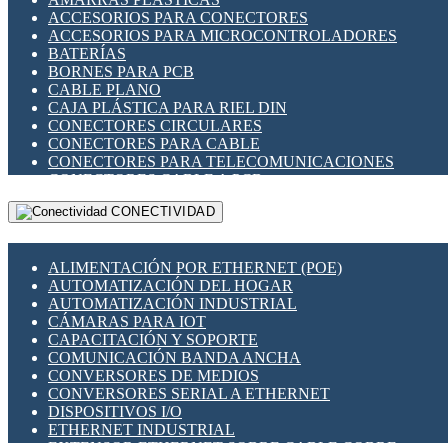
ENCHUFES INDUSTRIALES
ACCESORIOS PARA CONECTORES
INDICADORES PARA PANEL
ACCESORIOS PARA MICROCONTROLADORES
INTERFACES DE RELÉ
BATERÍAS
INTERRUPTORES FIN DE CARRERA
BORNES PARA PCB
LLAVES CONMUTADORAS
CABLE PLANO
MEDIDORES DE ENERGÍA Y TC'S DE CORRIENTE
CAJA PLÁSTICA PARA RIEL DIN
MOTORES PASO A PASO
CONECTORES CIRCULARES
PANTALLAS HMI
CONECTORES PARA CABLE
PLC -CONTROLADORES LÓGICO PROGRAMABLES
CONECTORES PARA TELECOMUNICACIONES
PROGRAMADORES DE HORARIO
CONECTORES CABLE A PCB
PROTECCIÓN ELÉCTRICA
CONECTORES PCB A CABLE
RELÉS DE PROTECCIÓN
CONECTIVIDAD
DIP SWITCHES
SENSORES CAPACITIVOS
DISPLAYS 7 SEGMENTOS
SENSORES DE POSICIÓN LINEAL
FUSIBLES Y PORTAFUSIBLES
SENSORES FOTOELÉCTRICOS
ALIMENTACIÓN POR ETHERNET (POE)
HERRAMIENTAS VARIAS
SENSORES INDUCTIVOS
AUTOMATIZACIÓN DEL HOGAR
ILUMINACIÓN LED
TEMPORIZADORES
AUTOMATIZACIÓN INDUSTRIAL
INTERRUPTORES REED
VARIACS
CÁMARAS PARA IOT
INTERFACES DE RELÉ
VARIADORES DE FRECUENCIA [VDF]
CAPACITACIÓN Y SOPORTE
OTROS RELÉS
SECCIONADORES - INTERRUPTORES
COMUNICACIÓN BANDA ANCHA
PROTECCIÓN TÉRMICA
MAQUINARIA
CONVERSORES DE MEDIOS
RELÉS AUTOMOTRICES
CONVERSORES SERIAL A ETHERNET
RELÉS DE SEÑAL
DISPOSITIVOS I/O
RELÉS DE ESTADO SÓLIDO SSR
ETHERNET INDUSTRIAL
RELÉS INDUSTRIALES
EXTENSOR ETHERNET SOBRE CABLE COBRE