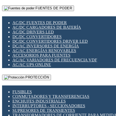
RELÉS INTELIGENTES WIFI
GATEWAY LORAWAN
RELÉS MINIATURA DE POTENCIA
FUENTES DE PODER
GESTIÓN DE REDES
SENSORES MAGNÉTICOS
INFRAESTRUCTURA ETHERCAT
SOPORTE PARA CIRCUITO IMPRESO
PERIFÉRICOS DE RED
SOQUETES PARA RELÉ
AC/DC FUENTES DE PODER
PLACAS MODULARES IOT
SWITCH Y MICROSWITCH
AC/DC CARGADORES DE BATERÍA
SWITCHES Y REDES WIFI
TARJETAS PI
AC/DC DRIVERS LED
SOLUCIONES IOT
UNIÓN Y DERIVACIÓN DE CABLE
DC/DC CONVERTIDORES
SOLUCIONES LORAWAN
DC/DC CONVERTIDORES DRIVER LED
SOLUCIONES RED CELULAR
DC/AC INVERSORES DE ENERGÍA
SEGURIDAD PARA REDES
AC/AC ENERGÍAS RENOVABLES
SWITCHES LAN
ACCESORIOS PARA FUENTES
TELEFONÍA IP (VOIP)
AC/AC VARIADORES DE FRECUENCIA VDF
VIGILANCIA IP (CCTV)
AC/AC UPS ONLINE
MESHTASTIC
PROTECCIÓN
FUSIBLES
CONMUTADORES Y TRANSFERENCIAS
ENCHUFES INDUSTRIALES
INTERRUPTORES - SECCIONADORES
SUPRESORES DE TRANSIENTES
TRANSFORMADORES DE CORRIENTE PARA MEDID