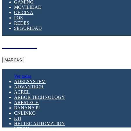
GAMING
MOVILIDAD
OFICINA
POS
REDES
SEGURIDAD
A PEDIDO
MARCAS
Ver todas
ADELSYSTEM
ADVANTECH
ACREL
ARBOR TECHNOLOGY
ARESTECH
BANANA PI
CNLINKO
ETI
HELTEC AUTOMATION
LTECH