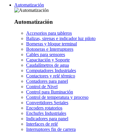
Automatización
Automatización
Accesorios para tableros
Balizas, sirenas e indicador luz piloto
Borneras y bloque terminal
Botoneras e Interruptores
Cables para sensores
Capacitación y Soporte
Caudalímetros de agua
Computadores Industriales
Contactores y relé térmico
Contadores para panel
Control de Nivel
Control para Iluminación
Control de temperatura y proceso
Convertidores Seriales
Encoders rotatorios
Enchufes Industriales
Indicadores para panel
Interfaces de relé
Interruptores fin de carrera