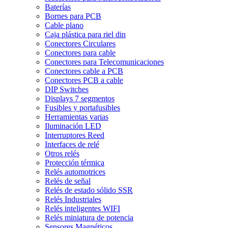
Baterías
Bornes para PCB
Cable plano
Caja plástica para riel din
Conectores Circulares
Conectores para cable
Conectores para Telecomunicaciones
Conectores cable a PCB
Conectores PCB a cable
DIP Switches
Displays 7 segmentos
Fusibles y portafusibles
Herramientas varias
Iluminación LED
Interruptores Reed
Interfaces de relé
Otros relés
Protección térmica
Relés automotrices
Relés de señal
Relés de estado sólido SSR
Relés Industriales
Relés inteligentes WIFI
Relés miniatura de potencia
Sensores Magnéticos