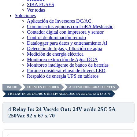
SIBA FUSES
Ver todas
Soluciones
Aplicación de Inversores DC/AC
Comunica tus equipos con LoRA Meshtastic
Contador digital con impresora y sensor
Control de iluminación remoto
Datalogger para datos y entrenamiento AI
Detección de fugas y filtración de agua
Medición de energía eléctrica
Monitoreo extracción de Agua DGA
Monitoreo inteligente de banco de baterías
Porque considerar el uso de drivers LED
Respaldo de energía UPS en tableros
INICIO
FUENTES DE PODER
ACCESORIOS PARA FUENTES
4 RELAY IN: 24 VAC/DC OUT: 24V AC/DC 2SC 5A 250VAC 92 X 67 X 70
4 Relay In: 24 Vac/dc Out: 24V ac/dc 2SC 5A
250Vac 92 x 67 x 70