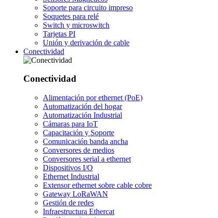
Soporte para circuito impreso
Soquetes para relé
Switch y microswitch
Tarjetas PI
Unión y derivación de cable
Conectividad
Conectividad
Alimentación por ethernet (PoE)
Automatización del hogar
Automatización Industrial
Cámaras para IoT
Capacitación y Soporte
Comunicación banda ancha
Conversores de medios
Conversores serial a ethernet
Dispositivos I/O
Ethernet Industrial
Extensor ethernet sobre cable cobre
Gateway LoRaWAN
Gestión de redes
Infraestructura Ethercat