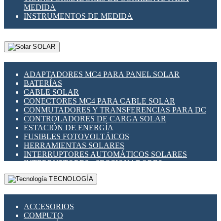
MEDIDA
INSTRUMENTOS DE MEDIDA
SOLAR
ADAPTADORES MC4 PARA PANEL SOLAR
BATERÍAS
CABLE SOLAR
CONECTORES MC4 PARA CABLE SOLAR
CONMUTADORES Y TRANSFERENCIAS PARA DC
CONTROLADORES DE CARGA SOLAR
ESTACIÓN DE ENERGÍA
FUSIBLES FOTOVOLTÁICOS
HERRAMIENTAS SOLARES
INTERRUPTORES AUTOMÁTICOS SOLARES
INTERRUPTORES - SECCIONADORES
FOTOVOLTÁICOS
TECNOLOGÍA
MONTAJE PANEL SOLAR
PORTA FUSIBLES Y SECCIONADORES
FOTOVOLTAICOS
ACCESORIOS
SUPRESOR DE TRANSIENTES SPDS PARA
COMPUTO
APLICACIONES FOTOVOLTAICAS