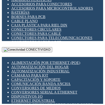
ENCHUFES INDUSTRIALES
ACCESORIOS PARA CONECTORES
INDICADORES PARA PANEL
ACCESORIOS PARA MICROCONTROLADORES
INTERFACES DE RELÉ
BATERÍAS
INTERRUPTORES FIN DE CARRERA
BORNES PARA PCB
LLAVES CONMUTADORAS
CABLE PLANO
MEDIDORES DE ENERGÍA Y TC'S DE CORRIENTE
CAJA PLÁSTICA PARA RIEL DIN
MOTORES PASO A PASO
CONECTORES CIRCULARES
PANTALLAS HMI
CONECTORES PARA CABLE
PLC -CONTROLADORES LÓGICO PROGRAMABLES
CONECTORES PARA TELECOMUNICACIONES
PROGRAMADORES DE HORARIO
CONECTORES CABLE A PCB
PROTECCIÓN ELÉCTRICA
CONECTORES PCB A CABLE
RELÉS DE PROTECCIÓN
CONECTIVIDAD
DIP SWITCHES
SENSORES CAPACITIVOS
DISPLAYS 7 SEGMENTOS
SENSORES DE POSICIÓN LINEAL
FUSIBLES Y PORTAFUSIBLES
SENSORES FOTOELÉCTRICOS
ALIMENTACIÓN POR ETHERNET (POE)
HERRAMIENTAS VARIAS
SENSORES INDUCTIVOS
AUTOMATIZACIÓN DEL HOGAR
ILUMINACIÓN LED
TEMPORIZADORES
AUTOMATIZACIÓN INDUSTRIAL
INTERRUPTORES REED
VARIACS
CÁMARAS PARA IOT
INTERFACES DE RELÉ
VARIADORES DE FRECUENCIA [VDF]
CAPACITACIÓN Y SOPORTE
OTROS RELÉS
SECCIONADORES - INTERRUPTORES
COMUNICACIÓN BANDA ANCHA
PROTECCIÓN TÉRMICA
MAQUINARIA
CONVERSORES DE MEDIOS
RELÉS AUTOMOTRICES
CONVERSORES SERIAL A ETHERNET
RELÉS DE SEÑAL
DISPOSITIVOS I/O
RELÉS DE ESTADO SÓLIDO SSR
ETHERNET INDUSTRIAL
RELÉS INDUSTRIALES
EXTENSOR ETHERNET SOBRE CABLE COBRE