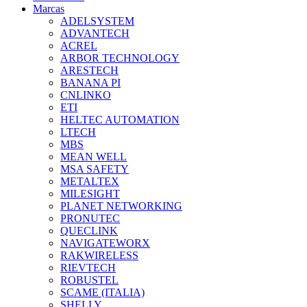
Marcas
ADELSYSTEM
ADVANTECH
ACREL
ARBOR TECHNOLOGY
ARESTECH
BANANA PI
CNLINKO
ETI
HELTEC AUTOMATION
LTECH
MBS
MEAN WELL
MSA SAFETY
METALTEX
MILESIGHT
PLANET NETWORKING
PRONUTEC
QUECLINK
NAVIGATEWORX
RAKWIRELESS
RIEVTECH
ROBUSTEL
SCAME (ITALIA)
SHELLY