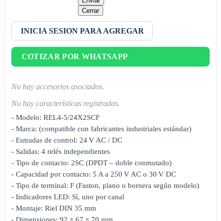
Enviar
Cerrar
INICIA SESION PARA AGREGAR
COTIZAR POR WHATSAPP
No hay accesorios asociados.
No hay características registradas.
- Modelo: REL4-5/24X2SCF
- Marca: (compatible con fabricantes industriales estándar)
- Entradas de control: 24 V AC / DC
- Salidas: 4 relés independientes
- Tipo de contacto: 2SC (DPDT – doble conmutado)
- Capacidad por contacto: 5 A a 250 V AC o 30 V DC
- Tipo de terminal: F (Faston, plano o bornera según modelo)
- Indicadores LED: Sí, uno por canal
- Montaje: Riel DIN 35 mm
- Dimensiones: 92 × 67 × 70 mm