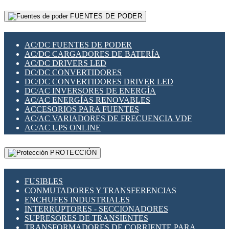
RELÉS INTELIGENTES WIFI
GATEWAY LORAWAN
RELÉS MINIATURA DE POTENCIA
FUENTES DE PODER
GESTIÓN DE REDES
SENSORES MAGNÉTICOS
INFRAESTRUCTURA ETHERCAT
SOPORTE PARA CIRCUITO IMPRESO
PERIFÉRICOS DE RED
SOQUETES PARA RELÉ
AC/DC FUENTES DE PODER
PLACAS MODULARES IOT
SWITCH Y MICROSWITCH
AC/DC CARGADORES DE BATERÍA
SWITCHES Y REDES WIFI
TARJETAS PI
AC/DC DRIVERS LED
SOLUCIONES IOT
UNIÓN Y DERIVACIÓN DE CABLE
DC/DC CONVERTIDORES
SOLUCIONES LORAWAN
DC/DC CONVERTIDORES DRIVER LED
SOLUCIONES RED CELULAR
DC/AC INVERSORES DE ENERGÍA
SEGURIDAD PARA REDES
AC/AC ENERGÍAS RENOVABLES
SWITCHES LAN
ACCESORIOS PARA FUENTES
TELEFONÍA IP (VOIP)
AC/AC VARIADORES DE FRECUENCIA VDF
VIGILANCIA IP (CCTV)
AC/AC UPS ONLINE
MESHTASTIC
PROTECCIÓN
FUSIBLES
CONMUTADORES Y TRANSFERENCIAS
ENCHUFES INDUSTRIALES
INTERRUPTORES - SECCIONADORES
SUPRESORES DE TRANSIENTES
TRANSFORMADORES DE CORRIENTE PARA