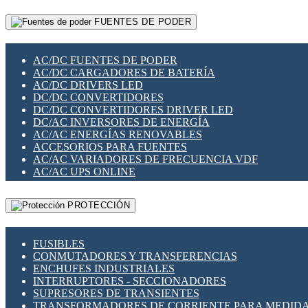
RELÉS INTELIGENTES WIFI
GATEWAY LORAWAN
RELÉS MINIATURA DE POTENCIA
FUENTES DE PODER
GESTIÓN DE REDES
SENSORES MAGNÉTICOS
INFRAESTRUCTURA ETHERCAT
SOPORTE PARA CIRCUITO IMPRESO
PERIFÉRICOS DE RED
SOQUETES PARA RELÉ
AC/DC FUENTES DE PODER
PLACAS MODULARES IOT
SWITCH Y MICROSWITCH
AC/DC CARGADORES DE BATERÍA
SWITCHES Y REDES WIFI
TARJETAS PI
AC/DC DRIVERS LED
SOLUCIONES IOT
UNIÓN Y DERIVACIÓN DE CABLE
DC/DC CONVERTIDORES
SOLUCIONES LORAWAN
DC/DC CONVERTIDORES DRIVER LED
SOLUCIONES RED CELULAR
DC/AC INVERSORES DE ENERGÍA
SEGURIDAD PARA REDES
AC/AC ENERGÍAS RENOVABLES
SWITCHES LAN
ACCESORIOS PARA FUENTES
TELEFONÍA IP (VOIP)
AC/AC VARIADORES DE FRECUENCIA VDF
VIGILANCIA IP (CCTV)
AC/AC UPS ONLINE
MESHTASTIC
PROTECCIÓN
FUSIBLES
CONMUTADORES Y TRANSFERENCIAS
ENCHUFES INDUSTRIALES
INTERRUPTORES - SECCIONADORES
SUPRESORES DE TRANSIENTES
TRANSFORMADORES DE CORRIENTE PARA MEDID