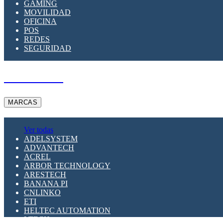
GAMING
MOVILIDAD
OFICINA
POS
REDES
SEGURIDAD
A PEDIDO
MARCAS
Ver todas
ADELSYSTEM
ADVANTECH
ACREL
ARBOR TECHNOLOGY
ARESTECH
BANANA PI
CNLINKO
ETI
HELTEC AUTOMATION
LTECH