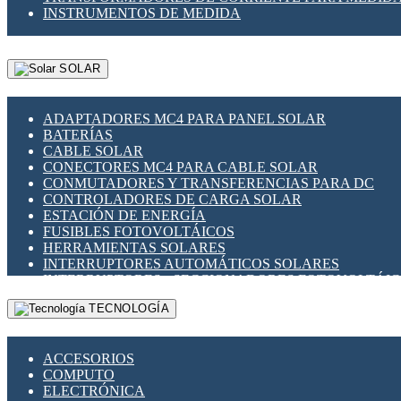
INSTRUMENTOS DE MEDIDA
SOLAR
ADAPTADORES MC4 PARA PANEL SOLAR
BATERÍAS
CABLE SOLAR
CONECTORES MC4 PARA CABLE SOLAR
CONMUTADORES Y TRANSFERENCIAS PARA DC
CONTROLADORES DE CARGA SOLAR
ESTACIÓN DE ENERGÍA
FUSIBLES FOTOVOLTÁICOS
HERRAMIENTAS SOLARES
INTERRUPTORES AUTOMÁTICOS SOLARES
INTERRUPTORES - SECCIONADORES FOTOVOLTÁI
MONTAJE PANEL SOLAR
TECNOLOGÍA
PORTA FUSIBLES Y SECCIONADORES FOTOVOLTAI
SUPRESOR DE TRANSIENTES SPDS PARA APLICACI
ACCESORIOS
COMPUTO
ELECTRÓNICA