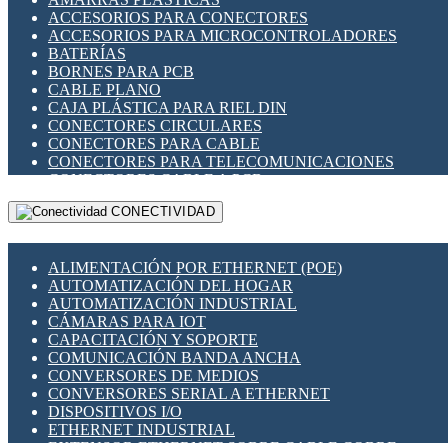
ENCHUFES INDUSTRIALES
ACCESORIOS PARA CONECTORES
INDICADORES PARA PANEL
ACCESORIOS PARA MICROCONTROLADORES
INTERFACES DE RELÉ
BATERÍAS
INTERRUPTORES FIN DE CARRERA
BORNES PARA PCB
LLAVES CONMUTADORAS
CABLE PLANO
MEDIDORES DE ENERGÍA Y TC'S DE CORRIENTE
CAJA PLÁSTICA PARA RIEL DIN
MOTORES PASO A PASO
CONECTORES CIRCULARES
PANTALLAS HMI
CONECTORES PARA CABLE
PLC -CONTROLADORES LÓGICO PROGRAMABLES
CONECTORES PARA TELECOMUNICACIONES
PROGRAMADORES DE HORARIO
CONECTORES CABLE A PCB
PROTECCIÓN ELÉCTRICA
CONECTORES PCB A CABLE
RELÉS DE PROTECCIÓN
CONECTIVIDAD
DIP SWITCHES
SENSORES CAPACITIVOS
DISPLAYS 7 SEGMENTOS
SENSORES DE POSICIÓN LINEAL
FUSIBLES Y PORTAFUSIBLES
SENSORES FOTOELÉCTRICOS
ALIMENTACIÓN POR ETHERNET (POE)
HERRAMIENTAS VARIAS
SENSORES INDUCTIVOS
AUTOMATIZACIÓN DEL HOGAR
ILUMINACIÓN LED
TEMPORIZADORES
AUTOMATIZACIÓN INDUSTRIAL
INTERRUPTORES REED
VARIACS
CÁMARAS PARA IOT
INTERFACES DE RELÉ
VARIADORES DE FRECUENCIA [VDF]
CAPACITACIÓN Y SOPORTE
OTROS RELÉS
SECCIONADORES - INTERRUPTORES
COMUNICACIÓN BANDA ANCHA
PROTECCIÓN TÉRMICA
MAQUINARIA
CONVERSORES DE MEDIOS
RELÉS AUTOMOTRICES
CONVERSORES SERIAL A ETHERNET
RELÉS DE SEÑAL
DISPOSITIVOS I/O
RELÉS DE ESTADO SÓLIDO SSR
ETHERNET INDUSTRIAL
RELÉS INDUSTRIALES
EXTENSOR ETHERNET SOBRE CABLE COBRE