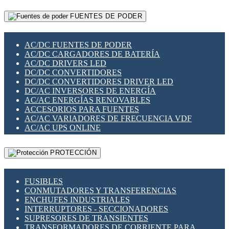
RELÉS INTELIGENTES WIFI
GATEWAY LORAWAN
RELÉS MINIATURA DE POTENCIA
FUENTES DE PODER
GESTIÓN DE REDES
SENSORES MAGNÉTICOS
INFRAESTRUCTURA ETHERCAT
SOPORTE PARA CIRCUITO IMPRESO
PERIFÉRICOS DE RED
SOQUETES PARA RELÉ
AC/DC FUENTES DE PODER
PLACAS MODULARES IOT
SWITCH Y MICROSWITCH
AC/DC CARGADORES DE BATERÍA
SWITCHES Y REDES WIFI
TARJETAS PI
AC/DC DRIVERS LED
SOLUCIONES IOT
UNIÓN Y DERIVACIÓN DE CABLE
DC/DC CONVERTIDORES
SOLUCIONES LORAWAN
DC/DC CONVERTIDORES DRIVER LED
SOLUCIONES RED CELULAR
DC/AC INVERSORES DE ENERGÍA
SEGURIDAD PARA REDES
AC/AC ENERGÍAS RENOVABLES
SWITCHES LAN
ACCESORIOS PARA FUENTES
TELEFONÍA IP (VOIP)
AC/AC VARIADORES DE FRECUENCIA VDF
VIGILANCIA IP (CCTV)
AC/AC UPS ONLINE
MESHTASTIC
PROTECCIÓN
FUSIBLES
CONMUTADORES Y TRANSFERENCIAS
ENCHUFES INDUSTRIALES
INTERRUPTORES - SECCIONADORES
SUPRESORES DE TRANSIENTES
TRANSFORMADORES DE CORRIENTE PARA