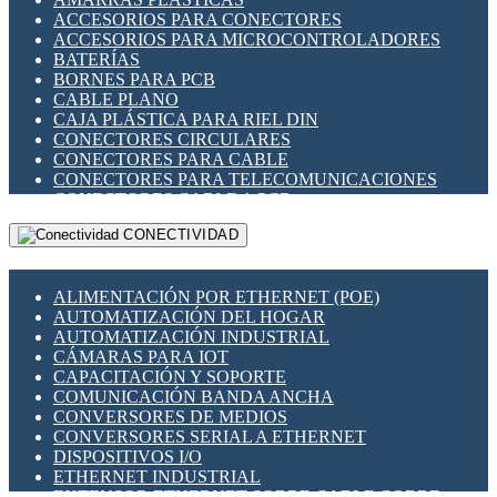
ENCHUFES INDUSTRIALES
ACCESORIOS PARA CONECTORES
INDICADORES PARA PANEL
ACCESORIOS PARA MICROCONTROLADORES
INTERFACES DE RELÉ
BATERÍAS
INTERRUPTORES FIN DE CARRERA
BORNES PARA PCB
LLAVES CONMUTADORAS
CABLE PLANO
MEDIDORES DE ENERGÍA Y TC'S DE CORRIENTE
CAJA PLÁSTICA PARA RIEL DIN
MOTORES PASO A PASO
CONECTORES CIRCULARES
PANTALLAS HMI
CONECTORES PARA CABLE
PLC -CONTROLADORES LÓGICO PROGRAMABLES
CONECTORES PARA TELECOMUNICACIONES
PROGRAMADORES DE HORARIO
CONECTORES CABLE A PCB
PROTECCIÓN ELÉCTRICA
CONECTORES PCB A CABLE
RELÉS DE PROTECCIÓN
CONECTIVIDAD
DIP SWITCHES
SENSORES CAPACITIVOS
DISPLAYS 7 SEGMENTOS
SENSORES DE POSICIÓN LINEAL
FUSIBLES Y PORTAFUSIBLES
SENSORES FOTOELÉCTRICOS
ALIMENTACIÓN POR ETHERNET (POE)
HERRAMIENTAS VARIAS
SENSORES INDUCTIVOS
AUTOMATIZACIÓN DEL HOGAR
ILUMINACIÓN LED
TEMPORIZADORES
AUTOMATIZACIÓN INDUSTRIAL
INTERRUPTORES REED
VARIACS
CÁMARAS PARA IOT
INTERFACES DE RELÉ
VARIADORES DE FRECUENCIA [VDF]
CAPACITACIÓN Y SOPORTE
OTROS RELÉS
SECCIONADORES - INTERRUPTORES
COMUNICACIÓN BANDA ANCHA
PROTECCIÓN TÉRMICA
MAQUINARIA
CONVERSORES DE MEDIOS
RELÉS AUTOMOTRICES
CONVERSORES SERIAL A ETHERNET
RELÉS DE SEÑAL
DISPOSITIVOS I/O
RELÉS DE ESTADO SÓLIDO SSR
ETHERNET INDUSTRIAL
RELÉS INDUSTRIALES
EXTENSOR ETHERNET SOBRE CABLE COBRE