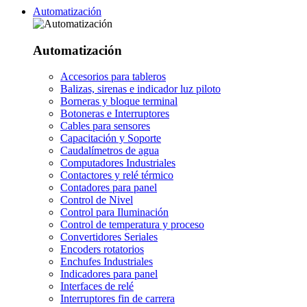
Automatización
Automatización
Accesorios para tableros
Balizas, sirenas e indicador luz piloto
Borneras y bloque terminal
Botoneras e Interruptores
Cables para sensores
Capacitación y Soporte
Caudalímetros de agua
Computadores Industriales
Contactores y relé térmico
Contadores para panel
Control de Nivel
Control para Iluminación
Control de temperatura y proceso
Convertidores Seriales
Encoders rotatorios
Enchufes Industriales
Indicadores para panel
Interfaces de relé
Interruptores fin de carrera