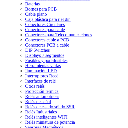
Baterías
Bornes para PCB
Cable plano
Caja plástica para riel din
Conectores Circulares
Conectores para cable
Conectores para Telecomunicaciones
Conectores cable a PCB
Conectores PCB a cable
DIP Switches
Displays 7 segmentos
Fusibles y portafusibles
Herramientas varias
Iluminación LED
Interruptores Reed
Interfaces de relé
Otros relés
Protección térmica
Relés automotrices
Relés de señal
Relés de estado sólido SSR
Relés Industriales
Relés inteligentes WIFI
Relés miniatura de potencia
Sensores Magnéticos