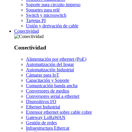
Soporte para circuito impreso
Soquetes para relé
Switch y microswitch
Tarjetas PI
Unión y derivación de cable
Conectividad
Conectividad
Alimentación por ethernet (PoE)
Automatización del hogar
Automatización Industrial
Cámaras para IoT
Capacitación y Soporte
Comunicación banda ancha
Conversores de medios
Conversores serial a ethernet
Dispositivos I/O
Ethernet Industrial
Extensor ethernet sobre cable cobre
Gateway LoRaWAN
Gestión de redes
Infraestructura Ethercat