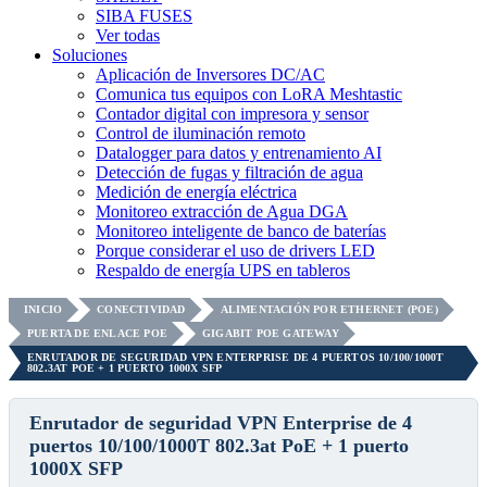
SIBA FUSES
Ver todas
Soluciones
Aplicación de Inversores DC/AC
Comunica tus equipos con LoRA Meshtastic
Contador digital con impresora y sensor
Control de iluminación remoto
Datalogger para datos y entrenamiento AI
Detección de fugas y filtración de agua
Medición de energía eléctrica
Monitoreo extracción de Agua DGA
Monitoreo inteligente de banco de baterías
Porque considerar el uso de drivers LED
Respaldo de energía UPS en tableros
INICIO
CONECTIVIDAD
ALIMENTACIÓN POR ETHERNET (POE)
PUERTA DE ENLACE POE
GIGABIT POE GATEWAY
ENRUTADOR DE SEGURIDAD VPN ENTERPRISE DE 4 PUERTOS 10/100/1000T
802.3AT POE + 1 PUERTO 1000X SFP
Enrutador de seguridad VPN Enterprise de 4
puertos 10/100/1000T 802.3at PoE + 1 puerto
1000X SFP