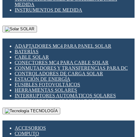
MEDIDA
INSTRUMENTOS DE MEDIDA
SOLAR
ADAPTADORES MC4 PARA PANEL SOLAR
BATERÍAS
CABLE SOLAR
CONECTORES MC4 PARA CABLE SOLAR
CONMUTADORES Y TRANSFERENCIAS PARA DC
CONTROLADORES DE CARGA SOLAR
ESTACIÓN DE ENERGÍA
FUSIBLES FOTOVOLTÁICOS
HERRAMIENTAS SOLARES
INTERRUPTORES AUTOMÁTICOS SOLARES
INTERRUPTORES - SECCIONADORES
FOTOVOLTÁICOS
TECNOLOGÍA
MONTAJE PANEL SOLAR
PORTA FUSIBLES Y SECCIONADORES
FOTOVOLTAICOS
ACCESORIOS
SUPRESOR DE TRANSIENTES SPDS PARA
COMPUTO
APLICACIONES FOTOVOLTAICAS