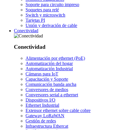
Soporte para circuito impreso
Soquetes para relé
Switch y microswitch
Tarjetas PI
Unión y derivación de cable
Conectividad
Conectividad
Alimentación por ethernet (PoE)
Automatización del hogar
Automatización Industrial
Cámaras para IoT
Capacitación y Soporte
Comunicación banda ancha
Conversores de medios
Conversores serial a ethernet
Dispositivos I/O
Ethernet Industrial
Extensor ethernet sobre cable cobre
Gateway LoRaWAN
Gestión de redes
Infraestructura Ethercat