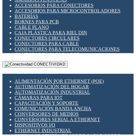
ENCHUFES INDUSTRIALES
ACCESORIOS PARA CONECTORES
INDICADORES PARA PANEL
ACCESORIOS PARA MICROCONTROLADORES
INTERFACES DE RELÉ
BATERÍAS
INTERRUPTORES FIN DE CARRERA
BORNES PARA PCB
LLAVES CONMUTADORAS
CABLE PLANO
MEDIDORES DE ENERGÍA Y TC'S DE CORRIENTE
CAJA PLÁSTICA PARA RIEL DIN
MOTORES PASO A PASO
CONECTORES CIRCULARES
PANTALLAS HMI
CONECTORES PARA CABLE
PLC -CONTROLADORES LÓGICO PROGRAMABLES
CONECTORES PARA TELECOMUNICACIONES
PROGRAMADORES DE HORARIO
CONECTORES CABLE A PCB
PROTECCIÓN ELÉCTRICA
CONECTORES PCB A CABLE
RELÉS DE PROTECCIÓN
CONECTIVIDAD
DIP SWITCHES
SENSORES CAPACITIVOS
DISPLAYS 7 SEGMENTOS
SENSORES DE POSICIÓN LINEAL
FUSIBLES Y PORTAFUSIBLES
SENSORES FOTOELÉCTRICOS
ALIMENTACIÓN POR ETHERNET (POE)
HERRAMIENTAS VARIAS
SENSORES INDUCTIVOS
AUTOMATIZACIÓN DEL HOGAR
ILUMINACIÓN LED
TEMPORIZADORES
AUTOMATIZACIÓN INDUSTRIAL
INTERRUPTORES REED
VARIACS
CÁMARAS PARA IOT
INTERFACES DE RELÉ
VARIADORES DE FRECUENCIA [VDF]
CAPACITACIÓN Y SOPORTE
OTROS RELÉS
SECCIONADORES - INTERRUPTORES
COMUNICACIÓN BANDA ANCHA
PROTECCIÓN TÉRMICA
MAQUINARIA
CONVERSORES DE MEDIOS
RELÉS AUTOMOTRICES
CONVERSORES SERIAL A ETHERNET
RELÉS DE SEÑAL
DISPOSITIVOS I/O
RELÉS DE ESTADO SÓLIDO SSR
ETHERNET INDUSTRIAL
RELÉS INDUSTRIALES
EXTENSOR ETHERNET SOBRE CABLE COBRE