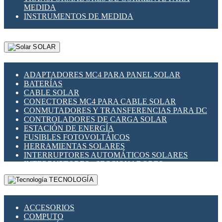
MEDIDA
INSTRUMENTOS DE MEDIDA
SOLAR
ADAPTADORES MC4 PARA PANEL SOLAR
BATERÍAS
CABLE SOLAR
CONECTORES MC4 PARA CABLE SOLAR
CONMUTADORES Y TRANSFERENCIAS PARA DC
CONTROLADORES DE CARGA SOLAR
ESTACIÓN DE ENERGÍA
FUSIBLES FOTOVOLTÁICOS
HERRAMIENTAS SOLARES
INTERRUPTORES AUTOMÁTICOS SOLARES
INTERRUPTORES - SECCIONADORES
FOTOVOLTÁICOS
TECNOLOGÍA
MONTAJE PANEL SOLAR
PORTA FUSIBLES Y SECCIONADORES
FOTOVOLTAICOS
ACCESORIOS
SUPRESOR DE TRANSIENTES SPDS PARA
COMPUTO
APLICACIONES FOTOVOLTAICAS