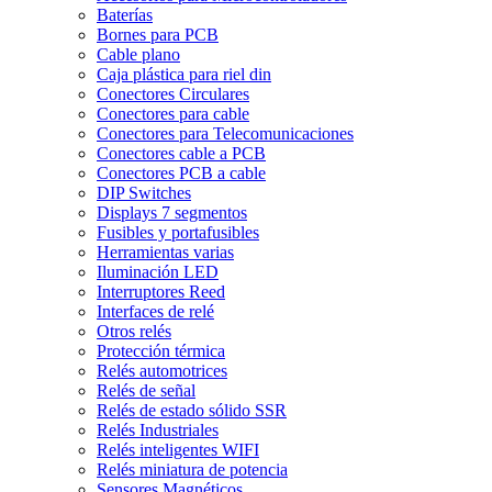
Baterías
Bornes para PCB
Cable plano
Caja plástica para riel din
Conectores Circulares
Conectores para cable
Conectores para Telecomunicaciones
Conectores cable a PCB
Conectores PCB a cable
DIP Switches
Displays 7 segmentos
Fusibles y portafusibles
Herramientas varias
Iluminación LED
Interruptores Reed
Interfaces de relé
Otros relés
Protección térmica
Relés automotrices
Relés de señal
Relés de estado sólido SSR
Relés Industriales
Relés inteligentes WIFI
Relés miniatura de potencia
Sensores Magnéticos