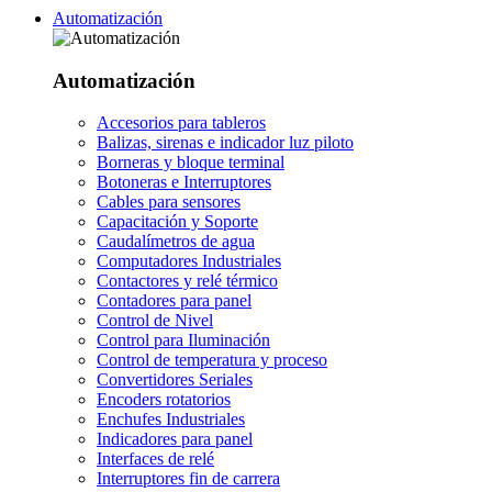
Automatización
Automatización
Accesorios para tableros
Balizas, sirenas e indicador luz piloto
Borneras y bloque terminal
Botoneras e Interruptores
Cables para sensores
Capacitación y Soporte
Caudalímetros de agua
Computadores Industriales
Contactores y relé térmico
Contadores para panel
Control de Nivel
Control para Iluminación
Control de temperatura y proceso
Convertidores Seriales
Encoders rotatorios
Enchufes Industriales
Indicadores para panel
Interfaces de relé
Interruptores fin de carrera