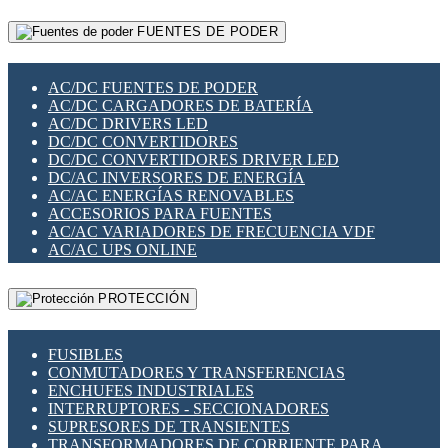
RELÉS INTELIGENTES WIFI
GATEWAY LORAWAN
RELÉS MINIATURA DE POTENCIA
FUENTES DE PODER
GESTIÓN DE REDES
SENSORES MAGNÉTICOS
INFRAESTRUCTURA ETHERCAT
SOPORTE PARA CIRCUITO IMPRESO
PERIFÉRICOS DE RED
SOQUETES PARA RELÉ
AC/DC FUENTES DE PODER
PLACAS MODULARES IOT
SWITCH Y MICROSWITCH
AC/DC CARGADORES DE BATERÍA
SWITCHES Y REDES WIFI
TARJETAS PI
AC/DC DRIVERS LED
SOLUCIONES IOT
UNIÓN Y DERIVACIÓN DE CABLE
DC/DC CONVERTIDORES
SOLUCIONES LORAWAN
DC/DC CONVERTIDORES DRIVER LED
SOLUCIONES RED CELULAR
DC/AC INVERSORES DE ENERGÍA
SEGURIDAD PARA REDES
AC/AC ENERGÍAS RENOVABLES
SWITCHES LAN
ACCESORIOS PARA FUENTES
TELEFONÍA IP (VOIP)
AC/AC VARIADORES DE FRECUENCIA VDF
VIGILANCIA IP (CCTV)
AC/AC UPS ONLINE
MESHTASTIC
PROTECCIÓN
FUSIBLES
CONMUTADORES Y TRANSFERENCIAS
ENCHUFES INDUSTRIALES
INTERRUPTORES - SECCIONADORES
SUPRESORES DE TRANSIENTES
TRANSFORMADORES DE CORRIENTE PARA