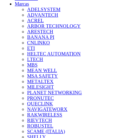
Marcas
ADELSYSTEM
ADVANTECH
ACREL
ARBOR TECHNOLOGY
ARESTECH
BANANA PI
CNLINKO
ETI
HELTEC AUTOMATION
LTECH
MBS
MEAN WELL
MSA SAFETY
METALTEX
MILESIGHT
PLANET NETWORKING
PRONUTEC
QUECLINK
NAVIGATEWORX
RAKWIRELESS
RIEVTECH
ROBUSTEL
SCAME (ITALIA)
SHELLY