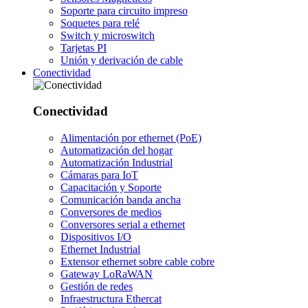
Soporte para circuito impreso
Soquetes para relé
Switch y microswitch
Tarjetas PI
Unión y derivación de cable
Conectividad
Conectividad
Alimentación por ethernet (PoE)
Automatización del hogar
Automatización Industrial
Cámaras para IoT
Capacitación y Soporte
Comunicación banda ancha
Conversores de medios
Conversores serial a ethernet
Dispositivos I/O
Ethernet Industrial
Extensor ethernet sobre cable cobre
Gateway LoRaWAN
Gestión de redes
Infraestructura Ethercat