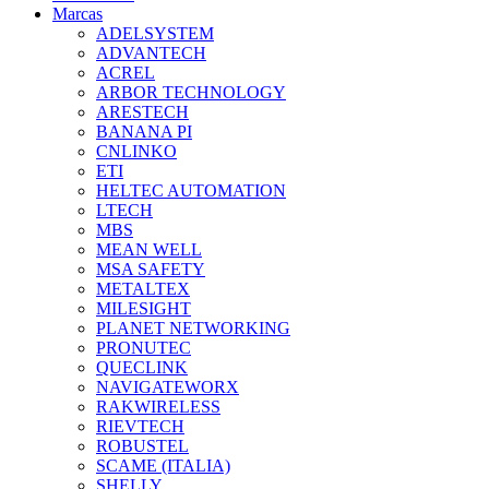
Marcas
ADELSYSTEM
ADVANTECH
ACREL
ARBOR TECHNOLOGY
ARESTECH
BANANA PI
CNLINKO
ETI
HELTEC AUTOMATION
LTECH
MBS
MEAN WELL
MSA SAFETY
METALTEX
MILESIGHT
PLANET NETWORKING
PRONUTEC
QUECLINK
NAVIGATEWORX
RAKWIRELESS
RIEVTECH
ROBUSTEL
SCAME (ITALIA)
SHELLY