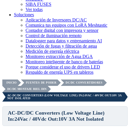
SIBA FUSES
Ver todas
Soluciones
Aplicación de Inversores DC/AC
Comunica tus equipos con LoRA Meshtastic
Contador digital con impresora y sensor
Control de iluminación remoto
Datalogger para datos y entrenamiento AI
Detección de fugas y filtración de agua
Medición de energía eléctrica
Monitoreo extracción de Agua DGA
Monitoreo inteligente de banco de baterías
Porque considerar el uso de drivers LED
Respaldo de energía UPS en tableros
INICIO
FUENTES DE PODER
DC/DC CONVERTIDORES
DC/DC MONTAJE RIEL DIN
AC-DC/DC CONVERTERS (LOW VOLTAGE LINE) IN:24VAC / 40VDC OUT:10V 3A
NOT ISOLATED
AC-DC/DC Converters (Low Voltage Line)
In:24Vac / 40Vdc Out:10V 3A Not Isolated