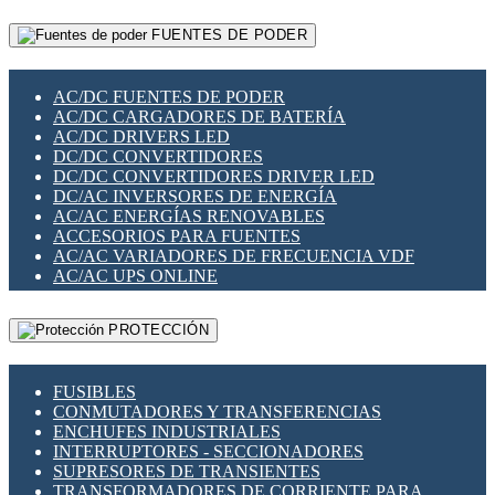
RELÉS INTELIGENTES WIFI
GATEWAY LORAWAN
RELÉS MINIATURA DE POTENCIA
FUENTES DE PODER
GESTIÓN DE REDES
SENSORES MAGNÉTICOS
INFRAESTRUCTURA ETHERCAT
SOPORTE PARA CIRCUITO IMPRESO
PERIFÉRICOS DE RED
SOQUETES PARA RELÉ
AC/DC FUENTES DE PODER
PLACAS MODULARES IOT
SWITCH Y MICROSWITCH
AC/DC CARGADORES DE BATERÍA
SWITCHES Y REDES WIFI
TARJETAS PI
AC/DC DRIVERS LED
SOLUCIONES IOT
UNIÓN Y DERIVACIÓN DE CABLE
DC/DC CONVERTIDORES
SOLUCIONES LORAWAN
DC/DC CONVERTIDORES DRIVER LED
SOLUCIONES RED CELULAR
DC/AC INVERSORES DE ENERGÍA
SEGURIDAD PARA REDES
AC/AC ENERGÍAS RENOVABLES
SWITCHES LAN
ACCESORIOS PARA FUENTES
TELEFONÍA IP (VOIP)
AC/AC VARIADORES DE FRECUENCIA VDF
VIGILANCIA IP (CCTV)
AC/AC UPS ONLINE
MESHTASTIC
PROTECCIÓN
FUSIBLES
CONMUTADORES Y TRANSFERENCIAS
ENCHUFES INDUSTRIALES
INTERRUPTORES - SECCIONADORES
SUPRESORES DE TRANSIENTES
TRANSFORMADORES DE CORRIENTE PARA