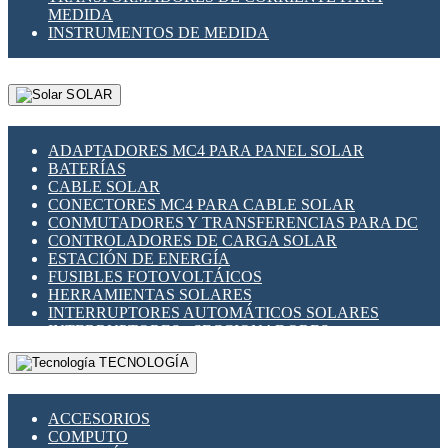
MEDIDA
INSTRUMENTOS DE MEDIDA
SOLAR
ADAPTADORES MC4 PARA PANEL SOLAR
BATERÍAS
CABLE SOLAR
CONECTORES MC4 PARA CABLE SOLAR
CONMUTADORES Y TRANSFERENCIAS PARA DC
CONTROLADORES DE CARGA SOLAR
ESTACIÓN DE ENERGÍA
FUSIBLES FOTOVOLTÁICOS
HERRAMIENTAS SOLARES
INTERRUPTORES AUTOMÁTICOS SOLARES
INTERRUPTORES - SECCIONADORES
FOTOVOLTÁICOS
TECNOLOGÍA
MONTAJE PANEL SOLAR
PORTA FUSIBLES Y SECCIONADORES
FOTOVOLTAICOS
ACCESORIOS
SUPRESOR DE TRANSIENTES SPDS PARA
COMPUTO
APLICACIONES FOTOVOLTAICAS