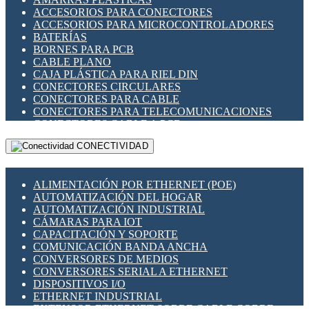
ENCHUFES INDUSTRIALES
ACCESORIOS PARA CONECTORES
INDICADORES PARA PANEL
ACCESORIOS PARA MICROCONTROLADORES
INTERFACES DE RELÉ
BATERÍAS
INTERRUPTORES FIN DE CARRERA
BORNES PARA PCB
LLAVES CONMUTADORAS
CABLE PLANO
MEDIDORES DE ENERGÍA Y TC'S DE CORRIENTE
CAJA PLÁSTICA PARA RIEL DIN
MOTORES PASO A PASO
CONECTORES CIRCULARES
PANTALLAS HMI
CONECTORES PARA CABLE
PLC -CONTROLADORES LÓGICO PROGRAMABLES
CONECTORES PARA TELECOMUNICACIONES
PROGRAMADORES DE HORARIO
CONECTORES CABLE A PCB
PROTECCIÓN ELÉCTRICA
CONECTORES PCB A CABLE
RELÉS DE PROTECCIÓN
CONECTIVIDAD
DIP SWITCHES
SENSORES CAPACITIVOS
DISPLAYS 7 SEGMENTOS
SENSORES DE POSICIÓN LINEAL
FUSIBLES Y PORTAFUSIBLES
SENSORES FOTOELÉCTRICOS
ALIMENTACIÓN POR ETHERNET (POE)
HERRAMIENTAS VARIAS
SENSORES INDUCTIVOS
AUTOMATIZACIÓN DEL HOGAR
ILUMINACIÓN LED
TEMPORIZADORES
AUTOMATIZACIÓN INDUSTRIAL
INTERRUPTORES REED
VARIACS
CÁMARAS PARA IOT
INTERFACES DE RELÉ
VARIADORES DE FRECUENCIA [VDF]
CAPACITACIÓN Y SOPORTE
OTROS RELÉS
SECCIONADORES - INTERRUPTORES
COMUNICACIÓN BANDA ANCHA
PROTECCIÓN TÉRMICA
MAQUINARIA
CONVERSORES DE MEDIOS
RELÉS AUTOMOTRICES
CONVERSORES SERIAL A ETHERNET
RELÉS DE SEÑAL
DISPOSITIVOS I/O
RELÉS DE ESTADO SÓLIDO SSR
ETHERNET INDUSTRIAL
RELÉS INDUSTRIALES
EXTENSOR ETHERNET SOBRE CABLE COBRE