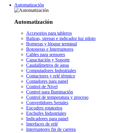
Automatización
Automatización
Accesorios para tableros
Balizas, sirenas e indicador luz piloto
Borneras y bloque terminal
Botoneras e Interruptores
Cables para sensores
Capacitación y Soporte
Caudalímetros de agua
Computadores Industriales
Contactores y relé térmico
Contadores para panel
Control de Nivel
Control para Iluminación
Control de temperatura y proceso
Convertidores Seriales
Encoders rotatorios
Enchufes Industriales
Indicadores para panel
Interfaces de relé
Interruptores fin de carrera