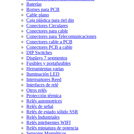
Baterías
Bornes para PCB
Cable plano
Caja plástica para riel din
Conectores Circulares
Conectores para cable
Conectores para Telecomunicaciones
Conectores cable a PCB
Conectores PCB a cable
DIP Switches
Displays 7 segmentos
Fusibles y portafusibles
Herramientas varias
Iluminación LED
Interruptores Reed
Interfaces de relé
Otros relés
Protección térmica
Relés automotrices
Relés de señal
Relés de estado sólido SSR
Relés Industriales
Relés inteligentes WIFI
Relés miniatura de potencia
Sensores Magnéticos