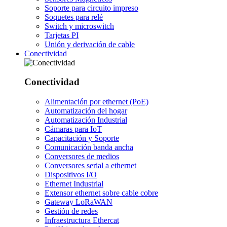
Soporte para circuito impreso
Soquetes para relé
Switch y microswitch
Tarjetas PI
Unión y derivación de cable
Conectividad
Conectividad
Alimentación por ethernet (PoE)
Automatización del hogar
Automatización Industrial
Cámaras para IoT
Capacitación y Soporte
Comunicación banda ancha
Conversores de medios
Conversores serial a ethernet
Dispositivos I/O
Ethernet Industrial
Extensor ethernet sobre cable cobre
Gateway LoRaWAN
Gestión de redes
Infraestructura Ethercat