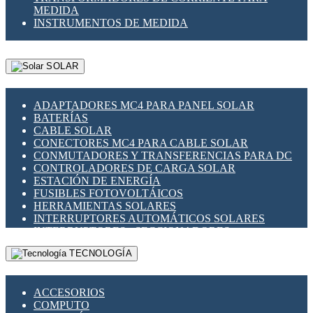
MEDIDA
INSTRUMENTOS DE MEDIDA
SOLAR
ADAPTADORES MC4 PARA PANEL SOLAR
BATERÍAS
CABLE SOLAR
CONECTORES MC4 PARA CABLE SOLAR
CONMUTADORES Y TRANSFERENCIAS PARA DC
CONTROLADORES DE CARGA SOLAR
ESTACIÓN DE ENERGÍA
FUSIBLES FOTOVOLTÁICOS
HERRAMIENTAS SOLARES
INTERRUPTORES AUTOMÁTICOS SOLARES
INTERRUPTORES - SECCIONADORES
FOTOVOLTÁICOS
TECNOLOGÍA
MONTAJE PANEL SOLAR
PORTA FUSIBLES Y SECCIONADORES
FOTOVOLTAICOS
ACCESORIOS
SUPRESOR DE TRANSIENTES SPDS PARA
COMPUTO
APLICACIONES FOTOVOLTAICAS