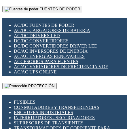
RELÉS INTELIGENTES WIFI
GATEWAY LORAWAN
RELÉS MINIATURA DE POTENCIA
FUENTES DE PODER
GESTIÓN DE REDES
SENSORES MAGNÉTICOS
INFRAESTRUCTURA ETHERCAT
SOPORTE PARA CIRCUITO IMPRESO
PERIFÉRICOS DE RED
SOQUETES PARA RELÉ
AC/DC FUENTES DE PODER
PLACAS MODULARES IOT
SWITCH Y MICROSWITCH
AC/DC CARGADORES DE BATERÍA
SWITCHES Y REDES WIFI
TARJETAS PI
AC/DC DRIVERS LED
SOLUCIONES IOT
UNIÓN Y DERIVACIÓN DE CABLE
DC/DC CONVERTIDORES
SOLUCIONES LORAWAN
DC/DC CONVERTIDORES DRIVER LED
SOLUCIONES RED CELULAR
DC/AC INVERSORES DE ENERGÍA
SEGURIDAD PARA REDES
AC/AC ENERGÍAS RENOVABLES
SWITCHES LAN
ACCESORIOS PARA FUENTES
TELEFONÍA IP (VOIP)
AC/AC VARIADORES DE FRECUENCIA VDF
VIGILANCIA IP (CCTV)
AC/AC UPS ONLINE
MESHTASTIC
PROTECCIÓN
FUSIBLES
CONMUTADORES Y TRANSFERENCIAS
ENCHUFES INDUSTRIALES
INTERRUPTORES - SECCIONADORES
SUPRESORES DE TRANSIENTES
TRANSFORMADORES DE CORRIENTE PARA