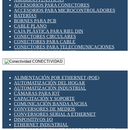
ENCHUFES INDUSTRIALES
ACCESORIOS PARA CONECTORES
INDICADORES PARA PANEL
ACCESORIOS PARA MICROCONTROLADORES
INTERFACES DE RELÉ
BATERÍAS
INTERRUPTORES FIN DE CARRERA
BORNES PARA PCB
LLAVES CONMUTADORAS
CABLE PLANO
MEDIDORES DE ENERGÍA Y TC'S DE CORRIENTE
CAJA PLÁSTICA PARA RIEL DIN
MOTORES PASO A PASO
CONECTORES CIRCULARES
PANTALLAS HMI
CONECTORES PARA CABLE
PLC -CONTROLADORES LÓGICO PROGRAMABLES
CONECTORES PARA TELECOMUNICACIONES
PROGRAMADORES DE HORARIO
CONECTORES CABLE A PCB
PROTECCIÓN ELÉCTRICA
CONECTORES PCB A CABLE
RELÉS DE PROTECCIÓN
CONECTIVIDAD
DIP SWITCHES
SENSORES CAPACITIVOS
DISPLAYS 7 SEGMENTOS
SENSORES DE POSICIÓN LINEAL
FUSIBLES Y PORTAFUSIBLES
SENSORES FOTOELÉCTRICOS
ALIMENTACIÓN POR ETHERNET (POE)
HERRAMIENTAS VARIAS
SENSORES INDUCTIVOS
AUTOMATIZACIÓN DEL HOGAR
ILUMINACIÓN LED
TEMPORIZADORES
AUTOMATIZACIÓN INDUSTRIAL
INTERRUPTORES REED
VARIACS
CÁMARAS PARA IOT
INTERFACES DE RELÉ
VARIADORES DE FRECUENCIA [VDF]
CAPACITACIÓN Y SOPORTE
OTROS RELÉS
SECCIONADORES - INTERRUPTORES
COMUNICACIÓN BANDA ANCHA
PROTECCIÓN TÉRMICA
MAQUINARIA
CONVERSORES DE MEDIOS
RELÉS AUTOMOTRICES
CONVERSORES SERIAL A ETHERNET
RELÉS DE SEÑAL
DISPOSITIVOS I/O
RELÉS DE ESTADO SÓLIDO SSR
ETHERNET INDUSTRIAL
RELÉS INDUSTRIALES
EXTENSOR ETHERNET SOBRE CABLE COBRE