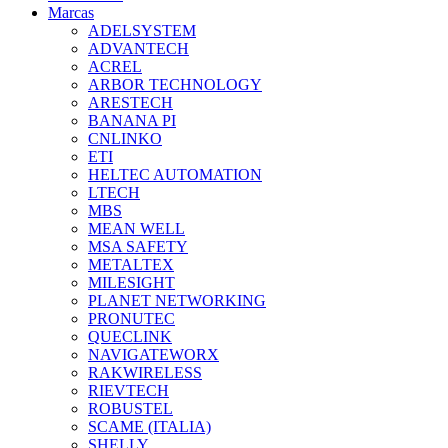
Marcas
ADELSYSTEM
ADVANTECH
ACREL
ARBOR TECHNOLOGY
ARESTECH
BANANA PI
CNLINKO
ETI
HELTEC AUTOMATION
LTECH
MBS
MEAN WELL
MSA SAFETY
METALTEX
MILESIGHT
PLANET NETWORKING
PRONUTEC
QUECLINK
NAVIGATEWORX
RAKWIRELESS
RIEVTECH
ROBUSTEL
SCAME (ITALIA)
SHELLY