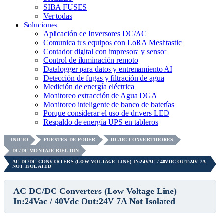
SIBA FUSES
Ver todas
Soluciones
Aplicación de Inversores DC/AC
Comunica tus equipos con LoRA Meshtastic
Contador digital con impresora y sensor
Control de iluminación remoto
Datalogger para datos y entrenamiento AI
Detección de fugas y filtración de agua
Medición de energía eléctrica
Monitoreo extracción de Agua DGA
Monitoreo inteligente de banco de baterías
Porque considerar el uso de drivers LED
Respaldo de energía UPS en tableros
INICIO
FUENTES DE PODER
DC/DC CONVERTIDORES
DC/DC MONTAJE RIEL DIN
AC-DC/DC CONVERTERS (LOW VOLTAGE LINE) IN:24VAC / 40VDC OUT:24V 7A
NOT ISOLATED
AC-DC/DC Converters (Low Voltage Line)
In:24Vac / 40Vdc Out:24V 7A Not Isolated