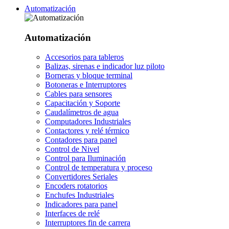
Automatización
Automatización
Accesorios para tableros
Balizas, sirenas e indicador luz piloto
Borneras y bloque terminal
Botoneras e Interruptores
Cables para sensores
Capacitación y Soporte
Caudalímetros de agua
Computadores Industriales
Contactores y relé térmico
Contadores para panel
Control de Nivel
Control para Iluminación
Control de temperatura y proceso
Convertidores Seriales
Encoders rotatorios
Enchufes Industriales
Indicadores para panel
Interfaces de relé
Interruptores fin de carrera