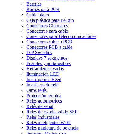
Baterías
Bornes para PCB
Cable plano
Caja plástica para riel din
Conectores Circulares
Conectores para cable
Conectores para Telecomunicaciones
Conectores cable a PCB
Conectores PCB a cable
DIP Switches
Displays 7 segmentos
Fusibles y portafusibles
Herramientas varias
Iluminación LED
Interruptores Reed
Interfaces de relé
Otros relés
Protección térmica
Relés automotrices
Relés de señal
Relés de estado sólido SSR
Relés Industriales
Relés inteligentes WIFI
Relés miniatura de potencia
Sensores Magnéticos