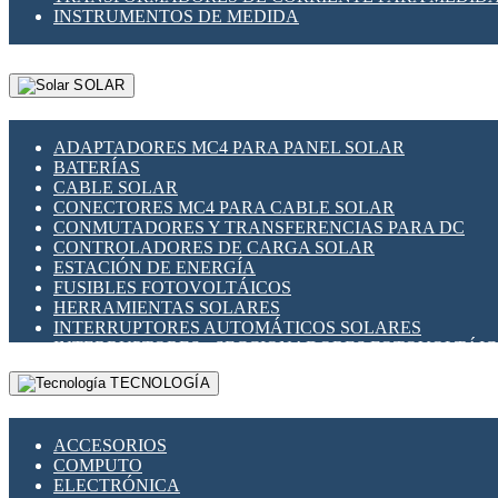
INSTRUMENTOS DE MEDIDA
SOLAR
ADAPTADORES MC4 PARA PANEL SOLAR
BATERÍAS
CABLE SOLAR
CONECTORES MC4 PARA CABLE SOLAR
CONMUTADORES Y TRANSFERENCIAS PARA DC
CONTROLADORES DE CARGA SOLAR
ESTACIÓN DE ENERGÍA
FUSIBLES FOTOVOLTÁICOS
HERRAMIENTAS SOLARES
INTERRUPTORES AUTOMÁTICOS SOLARES
INTERRUPTORES - SECCIONADORES FOTOVOLTÁI
MONTAJE PANEL SOLAR
TECNOLOGÍA
PORTA FUSIBLES Y SECCIONADORES FOTOVOLTAI
SUPRESOR DE TRANSIENTES SPDS PARA APLICACI
ACCESORIOS
COMPUTO
ELECTRÓNICA