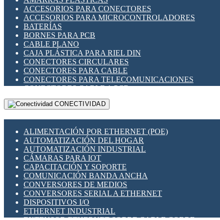
ENCHUFES INDUSTRIALES
ACCESORIOS PARA CONECTORES
INDICADORES PARA PANEL
ACCESORIOS PARA MICROCONTROLADORES
INTERFACES DE RELÉ
BATERÍAS
INTERRUPTORES FIN DE CARRERA
BORNES PARA PCB
LLAVES CONMUTADORAS
CABLE PLANO
MEDIDORES DE ENERGÍA Y TC'S DE CORRIENTE
CAJA PLÁSTICA PARA RIEL DIN
MOTORES PASO A PASO
CONECTORES CIRCULARES
PANTALLAS HMI
CONECTORES PARA CABLE
PLC -CONTROLADORES LÓGICO PROGRAMABLES
CONECTORES PARA TELECOMUNICACIONES
PROGRAMADORES DE HORARIO
CONECTORES CABLE A PCB
PROTECCIÓN ELÉCTRICA
CONECTORES PCB A CABLE
RELÉS DE PROTECCIÓN
CONECTIVIDAD
DIP SWITCHES
SENSORES CAPACITIVOS
DISPLAYS 7 SEGMENTOS
SENSORES DE POSICIÓN LINEAL
FUSIBLES Y PORTAFUSIBLES
SENSORES FOTOELÉCTRICOS
ALIMENTACIÓN POR ETHERNET (POE)
HERRAMIENTAS VARIAS
SENSORES INDUCTIVOS
AUTOMATIZACIÓN DEL HOGAR
ILUMINACIÓN LED
TEMPORIZADORES
AUTOMATIZACIÓN INDUSTRIAL
INTERRUPTORES REED
VARIACS
CÁMARAS PARA IOT
INTERFACES DE RELÉ
VARIADORES DE FRECUENCIA [VDF]
CAPACITACIÓN Y SOPORTE
OTROS RELÉS
SECCIONADORES - INTERRUPTORES
COMUNICACIÓN BANDA ANCHA
PROTECCIÓN TÉRMICA
MAQUINARIA
CONVERSORES DE MEDIOS
RELÉS AUTOMOTRICES
CONVERSORES SERIAL A ETHERNET
RELÉS DE SEÑAL
DISPOSITIVOS I/O
RELÉS DE ESTADO SÓLIDO SSR
ETHERNET INDUSTRIAL
RELÉS INDUSTRIALES
EXTENSOR ETHERNET SOBRE CABLE COBRE