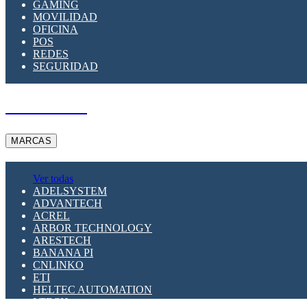
GAMING
MOVILIDAD
OFICINA
POS
REDES
SEGURIDAD
A PEDIDO
MARCAS
Ver todas
ADELSYSTEM
ADVANTECH
ACREL
ARBOR TECHNOLOGY
ARESTECH
BANANA PI
CNLINKO
ETI
HELTEC AUTOMATION
LTECH