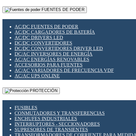
RELÉS INTELIGENTES WIFI
GATEWAY LORAWAN
RELÉS MINIATURA DE POTENCIA
FUENTES DE PODER
GESTIÓN DE REDES
SENSORES MAGNÉTICOS
INFRAESTRUCTURA ETHERCAT
SOPORTE PARA CIRCUITO IMPRESO
PERIFÉRICOS DE RED
SOQUETES PARA RELÉ
AC/DC FUENTES DE PODER
PLACAS MODULARES IOT
SWITCH Y MICROSWITCH
AC/DC CARGADORES DE BATERÍA
SWITCHES Y REDES WIFI
TARJETAS PI
AC/DC DRIVERS LED
SOLUCIONES IOT
UNIÓN Y DERIVACIÓN DE CABLE
DC/DC CONVERTIDORES
SOLUCIONES LORAWAN
DC/DC CONVERTIDORES DRIVER LED
SOLUCIONES RED CELULAR
DC/AC INVERSORES DE ENERGÍA
SEGURIDAD PARA REDES
AC/AC ENERGÍAS RENOVABLES
SWITCHES LAN
ACCESORIOS PARA FUENTES
TELEFONÍA IP (VOIP)
AC/AC VARIADORES DE FRECUENCIA VDF
VIGILANCIA IP (CCTV)
AC/AC UPS ONLINE
MESHTASTIC
PROTECCIÓN
FUSIBLES
CONMUTADORES Y TRANSFERENCIAS
ENCHUFES INDUSTRIALES
INTERRUPTORES - SECCIONADORES
SUPRESORES DE TRANSIENTES
TRANSFORMADORES DE CORRIENTE PARA MEDID