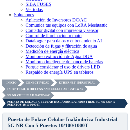
SIBA FUSES
Ver todas
Soluciones
Aplicación de Inversores DC/AC
Comunica tus equipos con LoRA Meshtastic
Contador digital con impresora y sensor
Control de iluminación remoto
Datalogger para datos y entrenamiento AI
Detección de fugas y filtración de agua
Medición de energía eléctrica
Monitoreo extracción de Agua DGA
Monitoreo inteligente de banco de baterías
Porque considerar el uso de drivers LED
Respaldo de energía UPS en tableros
INICIO
CONECTIVIDAD
ETHERNET INDUSTRIAL
INDUSTRIAL WIRELESS AND CELLULAR GATEWAY
5G NR CELLULAR GATEWAY
PUERTA DE ENLACE CELULAR INALÁMBRICA INDUSTRIAL 5G NR CON 5
PUERTOS 10/100/1000T
Puerta de Enlace Celular Inalámbrica Industrial
5G NR Con 5 Puertos 10/100/1000T