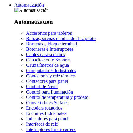
Automatización
Automatización
Accesorios para tableros
Balizas, sirenas e indicador luz piloto
Borneras y bloque terminal
Botoneras e Interruptores
Cables para sensores
Capacitación y Soporte
Caudalímetros de agua
Computadores Industriales
Contactores y relé térmico
Contadores para panel
Control de Nivel
Control para Iluminación
Control de temperatura y proceso
Convertidores Seriales
Encoders rotatorios
Enchufes Industriales
Indicadores para panel
Interfaces de relé
Interruptores fin de carrera