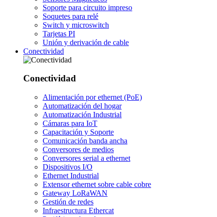
Soporte para circuito impreso
Soquetes para relé
Switch y microswitch
Tarjetas PI
Unión y derivación de cable
Conectividad
Conectividad
Alimentación por ethernet (PoE)
Automatización del hogar
Automatización Industrial
Cámaras para IoT
Capacitación y Soporte
Comunicación banda ancha
Conversores de medios
Conversores serial a ethernet
Dispositivos I/O
Ethernet Industrial
Extensor ethernet sobre cable cobre
Gateway LoRaWAN
Gestión de redes
Infraestructura Ethercat