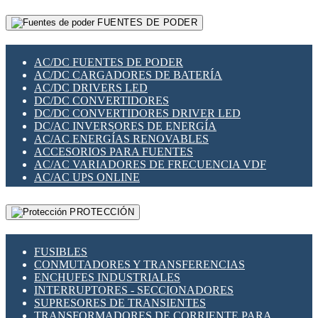
RELÉS INTELIGENTES WIFI
GATEWAY LORAWAN
RELÉS MINIATURA DE POTENCIA
FUENTES DE PODER
GESTIÓN DE REDES
SENSORES MAGNÉTICOS
INFRAESTRUCTURA ETHERCAT
SOPORTE PARA CIRCUITO IMPRESO
PERIFÉRICOS DE RED
SOQUETES PARA RELÉ
AC/DC FUENTES DE PODER
PLACAS MODULARES IOT
SWITCH Y MICROSWITCH
AC/DC CARGADORES DE BATERÍA
SWITCHES Y REDES WIFI
TARJETAS PI
AC/DC DRIVERS LED
SOLUCIONES IOT
UNIÓN Y DERIVACIÓN DE CABLE
DC/DC CONVERTIDORES
SOLUCIONES LORAWAN
DC/DC CONVERTIDORES DRIVER LED
SOLUCIONES RED CELULAR
DC/AC INVERSORES DE ENERGÍA
SEGURIDAD PARA REDES
AC/AC ENERGÍAS RENOVABLES
SWITCHES LAN
ACCESORIOS PARA FUENTES
TELEFONÍA IP (VOIP)
AC/AC VARIADORES DE FRECUENCIA VDF
VIGILANCIA IP (CCTV)
AC/AC UPS ONLINE
MESHTASTIC
PROTECCIÓN
FUSIBLES
CONMUTADORES Y TRANSFERENCIAS
ENCHUFES INDUSTRIALES
INTERRUPTORES - SECCIONADORES
SUPRESORES DE TRANSIENTES
TRANSFORMADORES DE CORRIENTE PARA