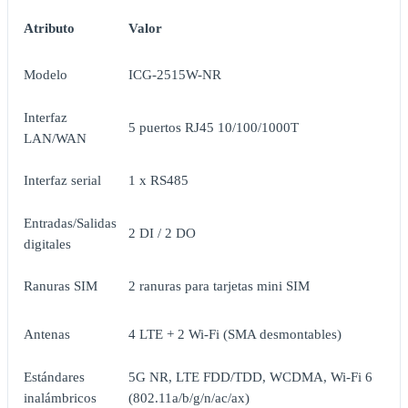
Atributo
Valor
Modelo
ICG-2515W-NR
Interfaz
5 puertos RJ45 10/100/1000T
LAN/WAN
Interfaz serial
1 x RS485
Entradas/Salidas
2 DI / 2 DO
digitales
Ranuras SIM
2 ranuras para tarjetas mini SIM
Antenas
4 LTE + 2 Wi-Fi (SMA desmontables)
Estándares
5G NR, LTE FDD/TDD, WCDMA, Wi-Fi 6
inalámbricos
(802.11a/b/g/n/ac/ax)