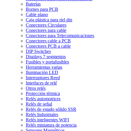
Baterías
Bornes para PCB
Cable plano
Caja plástica para riel din
Conectores Circulares
Conectores para cable
Conectores para Telecomunicaciones
Conectores cable a PCB
Conectores PCB a cable
DIP Switches
Displays 7 segmentos
Fusibles y portafusibles
Herramientas varias
Iluminación LED
Interruptores Reed
Interfaces de relé
Otros relés
Protección térmica
Relés automotrices
Relés de señal
Relés de estado sólido SSR
Relés Industriales
Relés inteligentes WIFI
Relés miniatura de potencia
Sensores Magnéticos