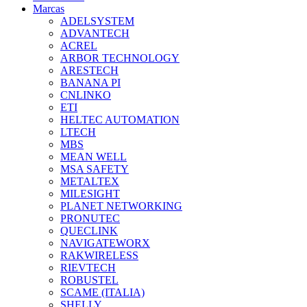
Marcas
ADELSYSTEM
ADVANTECH
ACREL
ARBOR TECHNOLOGY
ARESTECH
BANANA PI
CNLINKO
ETI
HELTEC AUTOMATION
LTECH
MBS
MEAN WELL
MSA SAFETY
METALTEX
MILESIGHT
PLANET NETWORKING
PRONUTEC
QUECLINK
NAVIGATEWORX
RAKWIRELESS
RIEVTECH
ROBUSTEL
SCAME (ITALIA)
SHELLY