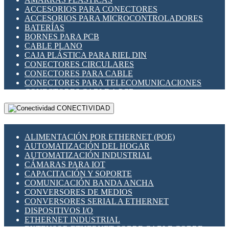
ENCHUFES INDUSTRIALES
ACCESORIOS PARA CONECTORES
INDICADORES PARA PANEL
ACCESORIOS PARA MICROCONTROLADORES
INTERFACES DE RELÉ
BATERÍAS
INTERRUPTORES FIN DE CARRERA
BORNES PARA PCB
LLAVES CONMUTADORAS
CABLE PLANO
MEDIDORES DE ENERGÍA Y TC'S DE CORRIENTE
CAJA PLÁSTICA PARA RIEL DIN
MOTORES PASO A PASO
CONECTORES CIRCULARES
PANTALLAS HMI
CONECTORES PARA CABLE
PLC -CONTROLADORES LÓGICO PROGRAMABLES
CONECTORES PARA TELECOMUNICACIONES
PROGRAMADORES DE HORARIO
CONECTORES CABLE A PCB
PROTECCIÓN ELÉCTRICA
CONECTORES PCB A CABLE
RELÉS DE PROTECCIÓN
CONECTIVIDAD
DIP SWITCHES
SENSORES CAPACITIVOS
DISPLAYS 7 SEGMENTOS
SENSORES DE POSICIÓN LINEAL
FUSIBLES Y PORTAFUSIBLES
SENSORES FOTOELÉCTRICOS
ALIMENTACIÓN POR ETHERNET (POE)
HERRAMIENTAS VARIAS
SENSORES INDUCTIVOS
AUTOMATIZACIÓN DEL HOGAR
ILUMINACIÓN LED
TEMPORIZADORES
AUTOMATIZACIÓN INDUSTRIAL
INTERRUPTORES REED
VARIACS
CÁMARAS PARA IOT
INTERFACES DE RELÉ
VARIADORES DE FRECUENCIA [VDF]
CAPACITACIÓN Y SOPORTE
OTROS RELÉS
SECCIONADORES - INTERRUPTORES
COMUNICACIÓN BANDA ANCHA
PROTECCIÓN TÉRMICA
MAQUINARIA
CONVERSORES DE MEDIOS
RELÉS AUTOMOTRICES
CONVERSORES SERIAL A ETHERNET
RELÉS DE SEÑAL
DISPOSITIVOS I/O
RELÉS DE ESTADO SÓLIDO SSR
ETHERNET INDUSTRIAL
RELÉS INDUSTRIALES
EXTENSOR ETHERNET SOBRE CABLE COBRE