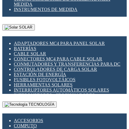
MEDIDA
INSTRUMENTOS DE MEDIDA
SOLAR
ADAPTADORES MC4 PARA PANEL SOLAR
BATERÍAS
CABLE SOLAR
CONECTORES MC4 PARA CABLE SOLAR
CONMUTADORES Y TRANSFERENCIAS PARA DC
CONTROLADORES DE CARGA SOLAR
ESTACIÓN DE ENERGÍA
FUSIBLES FOTOVOLTÁICOS
HERRAMIENTAS SOLARES
INTERRUPTORES AUTOMÁTICOS SOLARES
INTERRUPTORES - SECCIONADORES
FOTOVOLTÁICOS
TECNOLOGÍA
MONTAJE PANEL SOLAR
PORTA FUSIBLES Y SECCIONADORES
FOTOVOLTAICOS
ACCESORIOS
SUPRESOR DE TRANSIENTES SPDS PARA
COMPUTO
APLICACIONES FOTOVOLTAICAS