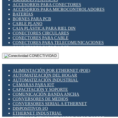
ENCHUFES INDUSTRIALES
ACCESORIOS PARA CONECTORES
INDICADORES PARA PANEL
ACCESORIOS PARA MICROCONTROLADORES
INTERFACES DE RELÉ
BATERÍAS
INTERRUPTORES FIN DE CARRERA
BORNES PARA PCB
LLAVES CONMUTADORAS
CABLE PLANO
MEDIDORES DE ENERGÍA Y TC'S DE CORRIENTE
CAJA PLÁSTICA PARA RIEL DIN
MOTORES PASO A PASO
CONECTORES CIRCULARES
PANTALLAS HMI
CONECTORES PARA CABLE
PLC -CONTROLADORES LÓGICO PROGRAMABLES
CONECTORES PARA TELECOMUNICACIONES
PROGRAMADORES DE HORARIO
CONECTORES CABLE A PCB
PROTECCIÓN ELÉCTRICA
CONECTORES PCB A CABLE
RELÉS DE PROTECCIÓN
CONECTIVIDAD
DIP SWITCHES
SENSORES CAPACITIVOS
DISPLAYS 7 SEGMENTOS
SENSORES DE POSICIÓN LINEAL
FUSIBLES Y PORTAFUSIBLES
SENSORES FOTOELÉCTRICOS
ALIMENTACIÓN POR ETHERNET (POE)
HERRAMIENTAS VARIAS
SENSORES INDUCTIVOS
AUTOMATIZACIÓN DEL HOGAR
ILUMINACIÓN LED
TEMPORIZADORES
AUTOMATIZACIÓN INDUSTRIAL
INTERRUPTORES REED
VARIACS
CÁMARAS PARA IOT
INTERFACES DE RELÉ
VARIADORES DE FRECUENCIA [VDF]
CAPACITACIÓN Y SOPORTE
OTROS RELÉS
SECCIONADORES - INTERRUPTORES
COMUNICACIÓN BANDA ANCHA
PROTECCIÓN TÉRMICA
MAQUINARIA
CONVERSORES DE MEDIOS
RELÉS AUTOMOTRICES
CONVERSORES SERIAL A ETHERNET
RELÉS DE SEÑAL
DISPOSITIVOS I/O
RELÉS DE ESTADO SÓLIDO SSR
ETHERNET INDUSTRIAL
RELÉS INDUSTRIALES
EXTENSOR ETHERNET SOBRE CABLE COBRE