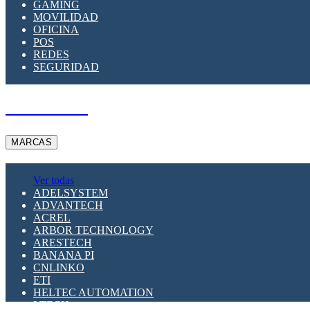
GAMING
MOVILIDAD
OFICINA
POS
REDES
SEGURIDAD
A PEDIDO
MARCAS
Ver todas
ADELSYSTEM
ADVANTECH
ACREL
ARBOR TECHNOLOGY
ARESTECH
BANANA PI
CNLINKO
ETI
HELTEC AUTOMATION
LTECH