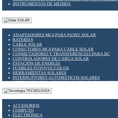
INSTRUMENTOS DE MEDIDA
SOLAR
ADAPTADORES MC4 PARA PANEL SOLAR
BATERÍAS
CABLE SOLAR
CONECTORES MC4 PARA CABLE SOLAR
CONMUTADORES Y TRANSFERENCIAS PARA DC
CONTROLADORES DE CARGA SOLAR
ESTACIÓN DE ENERGÍA
FUSIBLES FOTOVOLTÁICOS
HERRAMIENTAS SOLARES
INTERRUPTORES AUTOMÁTICOS SOLARES
INTERRUPTORES - SECCIONADORES FOTOVOLTÁI
MONTAJE PANEL SOLAR
TECNOLOGÍA
PORTA FUSIBLES Y SECCIONADORES FOTOVOLTAI
SUPRESOR DE TRANSIENTES SPDS PARA APLICACI
ACCESORIOS
COMPUTO
ELECTRÓNICA