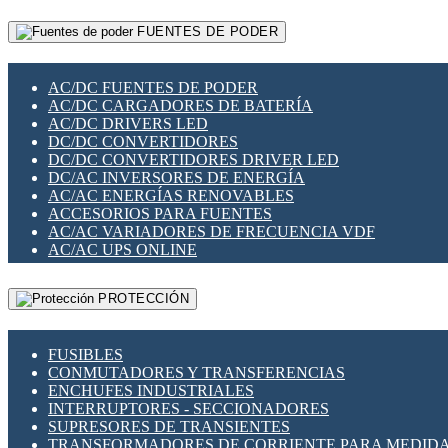
RELÉS INTELIGENTES WIFI
GATEWAY LORAWAN
RELÉS MINIATURA DE POTENCIA
FUENTES DE PODER
GESTIÓN DE REDES
SENSORES MAGNÉTICOS
INFRAESTRUCTURA ETHERCAT
SOPORTE PARA CIRCUITO IMPRESO
PERIFÉRICOS DE RED
SOQUETES PARA RELÉ
AC/DC FUENTES DE PODER
PLACAS MODULARES IOT
SWITCH Y MICROSWITCH
AC/DC CARGADORES DE BATERÍA
SWITCHES Y REDES WIFI
TARJETAS PI
AC/DC DRIVERS LED
SOLUCIONES IOT
UNIÓN Y DERIVACIÓN DE CABLE
DC/DC CONVERTIDORES
SOLUCIONES LORAWAN
DC/DC CONVERTIDORES DRIVER LED
SOLUCIONES RED CELULAR
DC/AC INVERSORES DE ENERGÍA
SEGURIDAD PARA REDES
AC/AC ENERGÍAS RENOVABLES
SWITCHES LAN
ACCESORIOS PARA FUENTES
TELEFONÍA IP (VOIP)
AC/AC VARIADORES DE FRECUENCIA VDF
VIGILANCIA IP (CCTV)
AC/AC UPS ONLINE
MESHTASTIC
PROTECCIÓN
FUSIBLES
CONMUTADORES Y TRANSFERENCIAS
ENCHUFES INDUSTRIALES
INTERRUPTORES - SECCIONADORES
SUPRESORES DE TRANSIENTES
TRANSFORMADORES DE CORRIENTE PARA MEDID