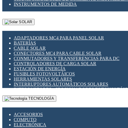
INSTRUMENTOS DE MEDIDA
SOLAR
ADAPTADORES MC4 PARA PANEL SOLAR
BATERÍAS
CABLE SOLAR
CONECTORES MC4 PARA CABLE SOLAR
CONMUTADORES Y TRANSFERENCIAS PARA DC
CONTROLADORES DE CARGA SOLAR
ESTACIÓN DE ENERGÍA
FUSIBLES FOTOVOLTÁICOS
HERRAMIENTAS SOLARES
INTERRUPTORES AUTOMÁTICOS SOLARES
INTERRUPTORES - SECCIONADORES FOTOVOLTÁI
MONTAJE PANEL SOLAR
TECNOLOGÍA
PORTA FUSIBLES Y SECCIONADORES FOTOVOLTAI
SUPRESOR DE TRANSIENTES SPDS PARA APLICACI
ACCESORIOS
COMPUTO
ELECTRÓNICA