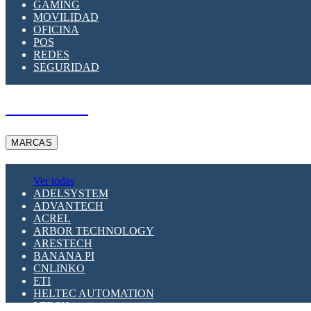
GAMING
MOVILIDAD
OFICINA
POS
REDES
SEGURIDAD
A PEDIDO
MARCAS
Ver todas
ADELSYSTEM
ADVANTECH
ACREL
ARBOR TECHNOLOGY
ARESTECH
BANANA PI
CNLINKO
ETI
HELTEC AUTOMATION
LTECH