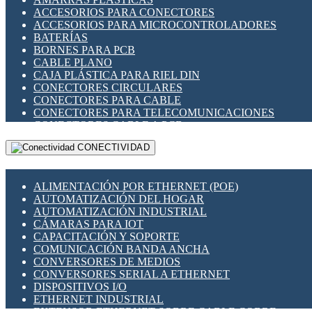
ENCHUFES INDUSTRIALES
ACCESORIOS PARA CONECTORES
INDICADORES PARA PANEL
ACCESORIOS PARA MICROCONTROLADORES
INTERFACES DE RELÉ
BATERÍAS
INTERRUPTORES FIN DE CARRERA
BORNES PARA PCB
LLAVES CONMUTADORAS
CABLE PLANO
MEDIDORES DE ENERGÍA Y TC'S DE CORRIENTE
CAJA PLÁSTICA PARA RIEL DIN
MOTORES PASO A PASO
CONECTORES CIRCULARES
PANTALLAS HMI
CONECTORES PARA CABLE
PLC -CONTROLADORES LÓGICO PROGRAMABLES
CONECTORES PARA TELECOMUNICACIONES
PROGRAMADORES DE HORARIO
CONECTORES CABLE A PCB
PROTECCIÓN ELÉCTRICA
CONECTORES PCB A CABLE
RELÉS DE PROTECCIÓN
CONECTIVIDAD
DIP SWITCHES
SENSORES CAPACITIVOS
DISPLAYS 7 SEGMENTOS
SENSORES DE POSICIÓN LINEAL
FUSIBLES Y PORTAFUSIBLES
SENSORES FOTOELÉCTRICOS
ALIMENTACIÓN POR ETHERNET (POE)
HERRAMIENTAS VARIAS
SENSORES INDUCTIVOS
AUTOMATIZACIÓN DEL HOGAR
ILUMINACIÓN LED
TEMPORIZADORES
AUTOMATIZACIÓN INDUSTRIAL
INTERRUPTORES REED
VARIACS
CÁMARAS PARA IOT
INTERFACES DE RELÉ
VARIADORES DE FRECUENCIA [VDF]
CAPACITACIÓN Y SOPORTE
OTROS RELÉS
SECCIONADORES - INTERRUPTORES
COMUNICACIÓN BANDA ANCHA
PROTECCIÓN TÉRMICA
MAQUINARIA
CONVERSORES DE MEDIOS
RELÉS AUTOMOTRICES
CONVERSORES SERIAL A ETHERNET
RELÉS DE SEÑAL
DISPOSITIVOS I/O
RELÉS DE ESTADO SÓLIDO SSR
ETHERNET INDUSTRIAL
RELÉS INDUSTRIALES
EXTENSOR ETHERNET SOBRE CABLE COBRE