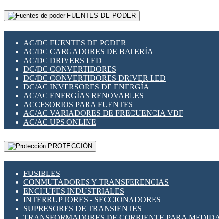
RELÉS INTELIGENTES WIFI
GATEWAY LORAWAN
RELÉS MINIATURA DE POTENCIA
FUENTES DE PODER
GESTIÓN DE REDES
SENSORES MAGNÉTICOS
INFRAESTRUCTURA ETHERCAT
SOPORTE PARA CIRCUITO IMPRESO
PERIFÉRICOS DE RED
SOQUETES PARA RELÉ
AC/DC FUENTES DE PODER
PLACAS MODULARES IOT
SWITCH Y MICROSWITCH
AC/DC CARGADORES DE BATERÍA
SWITCHES Y REDES WIFI
TARJETAS PI
AC/DC DRIVERS LED
SOLUCIONES IOT
UNIÓN Y DERIVACIÓN DE CABLE
DC/DC CONVERTIDORES
SOLUCIONES LORAWAN
DC/DC CONVERTIDORES DRIVER LED
SOLUCIONES RED CELULAR
DC/AC INVERSORES DE ENERGÍA
SEGURIDAD PARA REDES
AC/AC ENERGÍAS RENOVABLES
SWITCHES LAN
ACCESORIOS PARA FUENTES
TELEFONÍA IP (VOIP)
AC/AC VARIADORES DE FRECUENCIA VDF
VIGILANCIA IP (CCTV)
AC/AC UPS ONLINE
MESHTASTIC
PROTECCIÓN
FUSIBLES
CONMUTADORES Y TRANSFERENCIAS
ENCHUFES INDUSTRIALES
INTERRUPTORES - SECCIONADORES
SUPRESORES DE TRANSIENTES
TRANSFORMADORES DE CORRIENTE PARA MEDID