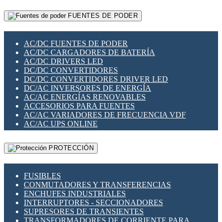
RELÉS INTELIGENTES WIFI
GATEWAY LORAWAN
RELÉS MINIATURA DE POTENCIA
FUENTES DE PODER
GESTIÓN DE REDES
SENSORES MAGNÉTICOS
INFRAESTRUCTURA ETHERCAT
SOPORTE PARA CIRCUITO IMPRESO
PERIFÉRICOS DE RED
SOQUETES PARA RELÉ
AC/DC FUENTES DE PODER
PLACAS MODULARES IOT
SWITCH Y MICROSWITCH
AC/DC CARGADORES DE BATERÍA
SWITCHES Y REDES WIFI
TARJETAS PI
AC/DC DRIVERS LED
SOLUCIONES IOT
UNIÓN Y DERIVACIÓN DE CABLE
DC/DC CONVERTIDORES
SOLUCIONES LORAWAN
DC/DC CONVERTIDORES DRIVER LED
SOLUCIONES RED CELULAR
DC/AC INVERSORES DE ENERGÍA
SEGURIDAD PARA REDES
AC/AC ENERGÍAS RENOVABLES
SWITCHES LAN
ACCESORIOS PARA FUENTES
TELEFONÍA IP (VOIP)
AC/AC VARIADORES DE FRECUENCIA VDF
VIGILANCIA IP (CCTV)
AC/AC UPS ONLINE
MESHTASTIC
PROTECCIÓN
FUSIBLES
CONMUTADORES Y TRANSFERENCIAS
ENCHUFES INDUSTRIALES
INTERRUPTORES - SECCIONADORES
SUPRESORES DE TRANSIENTES
TRANSFORMADORES DE CORRIENTE PARA