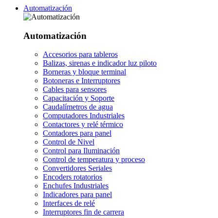
Automatización
Automatización
Accesorios para tableros
Balizas, sirenas e indicador luz piloto
Borneras y bloque terminal
Botoneras e Interruptores
Cables para sensores
Capacitación y Soporte
Caudalímetros de agua
Computadores Industriales
Contactores y relé térmico
Contadores para panel
Control de Nivel
Control para Iluminación
Control de temperatura y proceso
Convertidores Seriales
Encoders rotatorios
Enchufes Industriales
Indicadores para panel
Interfaces de relé
Interruptores fin de carrera