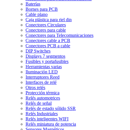
Baterías
Bornes para PCB
Cable plano
Caja plástica para riel din
Conectores Circulares
Conectores para cable
Conectores para Telecomunicaciones
Conectores cable a PCB
Conectores PCB a cable
DIP Switches
Displays 7 segmentos
Fusibles y portafusibles
Herramientas varias
Iluminación LED
Interruptores Reed
Interfaces de relé
Otros relés
Protección térmica
Relés automotrices
Relés de señal
Relés de estado sólido SSR
Relés Industriales
Relés inteligentes WIFI
Relés miniatura de potencia
Sensores Magnéticos