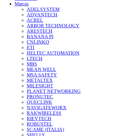
Marcas
ADELSYSTEM
ADVANTECH
ACREL
ARBOR TECHNOLOGY
ARESTECH
BANANA PI
CNLINKO
ETI
HELTEC AUTOMATION
LTECH
MBS
MEAN WELL
MSA SAFETY
METALTEX
MILESIGHT
PLANET NETWORKING
PRONUTEC
QUECLINK
NAVIGATEWORX
RAKWIRELESS
RIEVTECH
ROBUSTEL
SCAME (ITALIA)
SHELLY