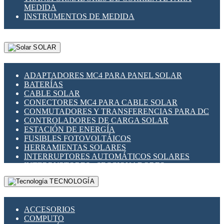
MEDIDA
INSTRUMENTOS DE MEDIDA
SOLAR
ADAPTADORES MC4 PARA PANEL SOLAR
BATERÍAS
CABLE SOLAR
CONECTORES MC4 PARA CABLE SOLAR
CONMUTADORES Y TRANSFERENCIAS PARA DC
CONTROLADORES DE CARGA SOLAR
ESTACIÓN DE ENERGÍA
FUSIBLES FOTOVOLTÁICOS
HERRAMIENTAS SOLARES
INTERRUPTORES AUTOMÁTICOS SOLARES
INTERRUPTORES - SECCIONADORES
FOTOVOLTÁICOS
TECNOLOGÍA
MONTAJE PANEL SOLAR
PORTA FUSIBLES Y SECCIONADORES
FOTOVOLTAICOS
ACCESORIOS
SUPRESOR DE TRANSIENTES SPDS PARA
COMPUTO
APLICACIONES FOTOVOLTAICAS