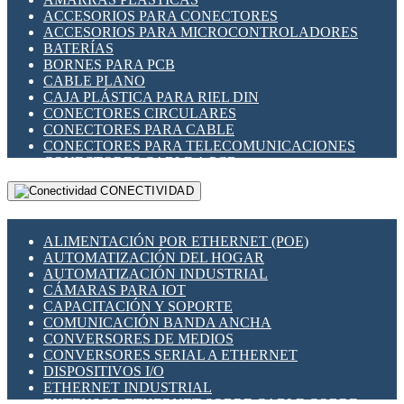
ENCHUFES INDUSTRIALES
ACCESORIOS PARA CONECTORES
INDICADORES PARA PANEL
ACCESORIOS PARA MICROCONTROLADORES
INTERFACES DE RELÉ
BATERÍAS
INTERRUPTORES FIN DE CARRERA
BORNES PARA PCB
LLAVES CONMUTADORAS
CABLE PLANO
MEDIDORES DE ENERGÍA Y TC'S DE CORRIENTE
CAJA PLÁSTICA PARA RIEL DIN
MOTORES PASO A PASO
CONECTORES CIRCULARES
PANTALLAS HMI
CONECTORES PARA CABLE
PLC -CONTROLADORES LÓGICO PROGRAMABLES
CONECTORES PARA TELECOMUNICACIONES
PROGRAMADORES DE HORARIO
CONECTORES CABLE A PCB
PROTECCIÓN ELÉCTRICA
CONECTORES PCB A CABLE
RELÉS DE PROTECCIÓN
CONECTIVIDAD
DIP SWITCHES
SENSORES CAPACITIVOS
DISPLAYS 7 SEGMENTOS
SENSORES DE POSICIÓN LINEAL
FUSIBLES Y PORTAFUSIBLES
SENSORES FOTOELÉCTRICOS
ALIMENTACIÓN POR ETHERNET (POE)
HERRAMIENTAS VARIAS
SENSORES INDUCTIVOS
AUTOMATIZACIÓN DEL HOGAR
ILUMINACIÓN LED
TEMPORIZADORES
AUTOMATIZACIÓN INDUSTRIAL
INTERRUPTORES REED
VARIACS
CÁMARAS PARA IOT
INTERFACES DE RELÉ
VARIADORES DE FRECUENCIA [VDF]
CAPACITACIÓN Y SOPORTE
OTROS RELÉS
SECCIONADORES - INTERRUPTORES
COMUNICACIÓN BANDA ANCHA
PROTECCIÓN TÉRMICA
MAQUINARIA
CONVERSORES DE MEDIOS
RELÉS AUTOMOTRICES
CONVERSORES SERIAL A ETHERNET
RELÉS DE SEÑAL
DISPOSITIVOS I/O
RELÉS DE ESTADO SÓLIDO SSR
ETHERNET INDUSTRIAL
RELÉS INDUSTRIALES
EXTENSOR ETHERNET SOBRE CABLE COBRE