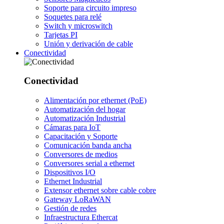
Soporte para circuito impreso
Soquetes para relé
Switch y microswitch
Tarjetas PI
Unión y derivación de cable
Conectividad
Conectividad
Alimentación por ethernet (PoE)
Automatización del hogar
Automatización Industrial
Cámaras para IoT
Capacitación y Soporte
Comunicación banda ancha
Conversores de medios
Conversores serial a ethernet
Dispositivos I/O
Ethernet Industrial
Extensor ethernet sobre cable cobre
Gateway LoRaWAN
Gestión de redes
Infraestructura Ethercat