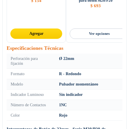
$
154
para botón M20/P20
$
693
Agregar
Ver opciones
Especificaciones Técnicas
Perforación para
Ø 22mm
fijación
Formato
R - Redondo
Modelo
Pulsador momentáneo
Indicador Luminoso
Sin indicador
Número de Contactos
1NC
Color
Rojo