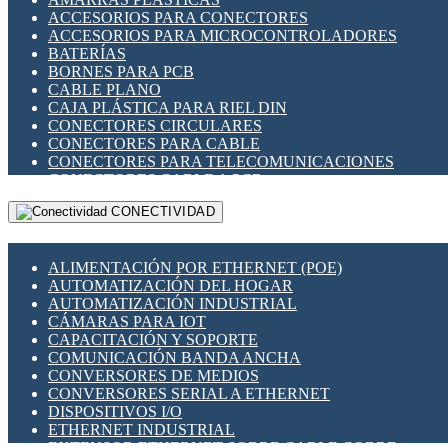
ENCHUFES INDUSTRIALES
ACCESORIOS PARA CONECTORES
INDICADORES PARA PANEL
ACCESORIOS PARA MICROCONTROLADORES
INTERFACES DE RELÉ
BATERÍAS
INTERRUPTORES FIN DE CARRERA
BORNES PARA PCB
LLAVES CONMUTADORAS
CABLE PLANO
MEDIDORES DE ENERGÍA Y TC'S DE CORRIENTE
CAJA PLÁSTICA PARA RIEL DIN
MOTORES PASO A PASO
CONECTORES CIRCULARES
PANTALLAS HMI
CONECTORES PARA CABLE
PLC -CONTROLADORES LÓGICO PROGRAMABLES
CONECTORES PARA TELECOMUNICACIONES
PROGRAMADORES DE HORARIO
CONECTORES CABLE A PCB
PROTECCIÓN ELÉCTRICA
CONECTORES PCB A CABLE
RELÉS DE PROTECCIÓN
CONECTIVIDAD
DIP SWITCHES
SENSORES CAPACITIVOS
DISPLAYS 7 SEGMENTOS
SENSORES DE POSICIÓN LINEAL
FUSIBLES Y PORTAFUSIBLES
SENSORES FOTOELÉCTRICOS
ALIMENTACIÓN POR ETHERNET (POE)
HERRAMIENTAS VARIAS
SENSORES INDUCTIVOS
AUTOMATIZACIÓN DEL HOGAR
ILUMINACIÓN LED
TEMPORIZADORES
AUTOMATIZACIÓN INDUSTRIAL
INTERRUPTORES REED
VARIACS
CÁMARAS PARA IOT
INTERFACES DE RELÉ
VARIADORES DE FRECUENCIA [VDF]
CAPACITACIÓN Y SOPORTE
OTROS RELÉS
SECCIONADORES - INTERRUPTORES
COMUNICACIÓN BANDA ANCHA
PROTECCIÓN TÉRMICA
MAQUINARIA
CONVERSORES DE MEDIOS
RELÉS AUTOMOTRICES
CONVERSORES SERIAL A ETHERNET
RELÉS DE SEÑAL
DISPOSITIVOS I/O
RELÉS DE ESTADO SÓLIDO SSR
ETHERNET INDUSTRIAL
RELÉS INDUSTRIALES
EXTENSOR ETHERNET SOBRE CABLE COBRE