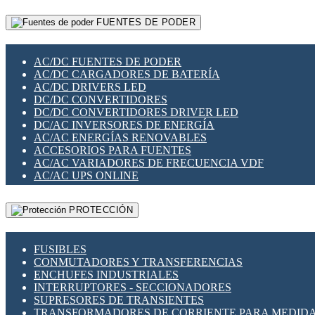
RELÉS INTELIGENTES WIFI
GATEWAY LORAWAN
RELÉS MINIATURA DE POTENCIA
FUENTES DE PODER
GESTIÓN DE REDES
SENSORES MAGNÉTICOS
INFRAESTRUCTURA ETHERCAT
SOPORTE PARA CIRCUITO IMPRESO
PERIFÉRICOS DE RED
SOQUETES PARA RELÉ
AC/DC FUENTES DE PODER
PLACAS MODULARES IOT
SWITCH Y MICROSWITCH
AC/DC CARGADORES DE BATERÍA
SWITCHES Y REDES WIFI
TARJETAS PI
AC/DC DRIVERS LED
SOLUCIONES IOT
UNIÓN Y DERIVACIÓN DE CABLE
DC/DC CONVERTIDORES
SOLUCIONES LORAWAN
DC/DC CONVERTIDORES DRIVER LED
SOLUCIONES RED CELULAR
DC/AC INVERSORES DE ENERGÍA
SEGURIDAD PARA REDES
AC/AC ENERGÍAS RENOVABLES
SWITCHES LAN
ACCESORIOS PARA FUENTES
TELEFONÍA IP (VOIP)
AC/AC VARIADORES DE FRECUENCIA VDF
VIGILANCIA IP (CCTV)
AC/AC UPS ONLINE
MESHTASTIC
PROTECCIÓN
FUSIBLES
CONMUTADORES Y TRANSFERENCIAS
ENCHUFES INDUSTRIALES
INTERRUPTORES - SECCIONADORES
SUPRESORES DE TRANSIENTES
TRANSFORMADORES DE CORRIENTE PARA MEDID