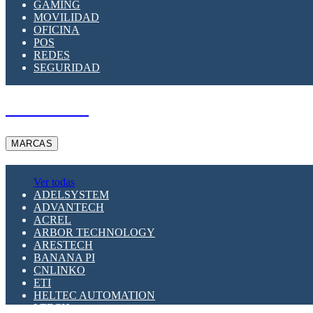
GAMING
MOVILIDAD
OFICINA
POS
REDES
SEGURIDAD
A PEDIDO
MARCAS
Ver todas
ADELSYSTEM
ADVANTECH
ACREL
ARBOR TECHNOLOGY
ARESTECH
BANANA PI
CNLINKO
ETI
HELTEC AUTOMATION
LTECH