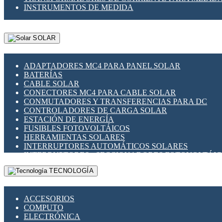
INSTRUMENTOS DE MEDIDA
SOLAR
ADAPTADORES MC4 PARA PANEL SOLAR
BATERÍAS
CABLE SOLAR
CONECTORES MC4 PARA CABLE SOLAR
CONMUTADORES Y TRANSFERENCIAS PARA DC
CONTROLADORES DE CARGA SOLAR
ESTACIÓN DE ENERGÍA
FUSIBLES FOTOVOLTÁICOS
HERRAMIENTAS SOLARES
INTERRUPTORES AUTOMÁTICOS SOLARES
INTERRUPTORES - SECCIONADORES FOTOVOLTÁI
MONTAJE PANEL SOLAR
TECNOLOGÍA
PORTA FUSIBLES Y SECCIONADORES FOTOVOLTAI
SUPRESOR DE TRANSIENTES SPDS PARA APLICACI
ACCESORIOS
COMPUTO
ELECTRÓNICA