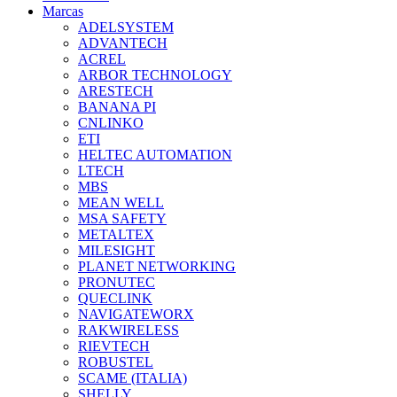
Marcas
ADELSYSTEM
ADVANTECH
ACREL
ARBOR TECHNOLOGY
ARESTECH
BANANA PI
CNLINKO
ETI
HELTEC AUTOMATION
LTECH
MBS
MEAN WELL
MSA SAFETY
METALTEX
MILESIGHT
PLANET NETWORKING
PRONUTEC
QUECLINK
NAVIGATEWORX
RAKWIRELESS
RIEVTECH
ROBUSTEL
SCAME (ITALIA)
SHELLY