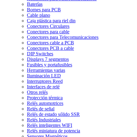
Baterías
Bornes para PCB
Cable plano
Caja plástica para riel din
Conectores Circulares
Conectores para cable
Conectores para Telecomunicaciones
Conectores cable a PCB
Conectores PCB a cable
DIP Switches
Displays 7 segmentos
Fusibles y portafusibles
Herramientas varias
Iluminación LED
Interruptores Reed
Interfaces de relé
Otros relés
Protección térmica
Relés automotrices
Relés de señal
Relés de estado sólido SSR
Relés Industriales
Relés inteligentes WIFI
Relés miniatura de potencia
Sensores Magnéticos