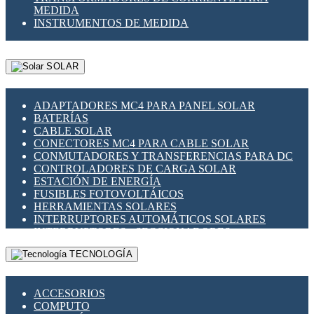
MEDIDA
INSTRUMENTOS DE MEDIDA
SOLAR
ADAPTADORES MC4 PARA PANEL SOLAR
BATERÍAS
CABLE SOLAR
CONECTORES MC4 PARA CABLE SOLAR
CONMUTADORES Y TRANSFERENCIAS PARA DC
CONTROLADORES DE CARGA SOLAR
ESTACIÓN DE ENERGÍA
FUSIBLES FOTOVOLTÁICOS
HERRAMIENTAS SOLARES
INTERRUPTORES AUTOMÁTICOS SOLARES
INTERRUPTORES - SECCIONADORES
FOTOVOLTÁICOS
TECNOLOGÍA
MONTAJE PANEL SOLAR
PORTA FUSIBLES Y SECCIONADORES
FOTOVOLTAICOS
ACCESORIOS
SUPRESOR DE TRANSIENTES SPDS PARA
COMPUTO
APLICACIONES FOTOVOLTAICAS