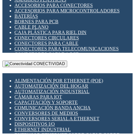
ENCHUFES INDUSTRIALES
ACCESORIOS PARA CONECTORES
INDICADORES PARA PANEL
ACCESORIOS PARA MICROCONTROLADORES
INTERFACES DE RELÉ
BATERÍAS
INTERRUPTORES FIN DE CARRERA
BORNES PARA PCB
LLAVES CONMUTADORAS
CABLE PLANO
MEDIDORES DE ENERGÍA Y TC'S DE CORRIENTE
CAJA PLÁSTICA PARA RIEL DIN
MOTORES PASO A PASO
CONECTORES CIRCULARES
PANTALLAS HMI
CONECTORES PARA CABLE
PLC -CONTROLADORES LÓGICO PROGRAMABLES
CONECTORES PARA TELECOMUNICACIONES
PROGRAMADORES DE HORARIO
CONECTORES CABLE A PCB
PROTECCIÓN ELÉCTRICA
CONECTORES PCB A CABLE
RELÉS DE PROTECCIÓN
CONECTIVIDAD
DIP SWITCHES
SENSORES CAPACITIVOS
DISPLAYS 7 SEGMENTOS
SENSORES DE POSICIÓN LINEAL
FUSIBLES Y PORTAFUSIBLES
SENSORES FOTOELÉCTRICOS
ALIMENTACIÓN POR ETHERNET (POE)
HERRAMIENTAS VARIAS
SENSORES INDUCTIVOS
AUTOMATIZACIÓN DEL HOGAR
ILUMINACIÓN LED
TEMPORIZADORES
AUTOMATIZACIÓN INDUSTRIAL
INTERRUPTORES REED
VARIACS
CÁMARAS PARA IOT
INTERFACES DE RELÉ
VARIADORES DE FRECUENCIA [VDF]
CAPACITACIÓN Y SOPORTE
OTROS RELÉS
SECCIONADORES - INTERRUPTORES
COMUNICACIÓN BANDA ANCHA
PROTECCIÓN TÉRMICA
MAQUINARIA
CONVERSORES DE MEDIOS
RELÉS AUTOMOTRICES
CONVERSORES SERIAL A ETHERNET
RELÉS DE SEÑAL
DISPOSITIVOS I/O
RELÉS DE ESTADO SÓLIDO SSR
ETHERNET INDUSTRIAL
RELÉS INDUSTRIALES
EXTENSOR ETHERNET SOBRE CABLE COBRE