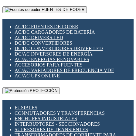
RELÉS INTELIGENTES WIFI
GATEWAY LORAWAN
RELÉS MINIATURA DE POTENCIA
FUENTES DE PODER
GESTIÓN DE REDES
SENSORES MAGNÉTICOS
INFRAESTRUCTURA ETHERCAT
SOPORTE PARA CIRCUITO IMPRESO
PERIFÉRICOS DE RED
SOQUETES PARA RELÉ
AC/DC FUENTES DE PODER
PLACAS MODULARES IOT
SWITCH Y MICROSWITCH
AC/DC CARGADORES DE BATERÍA
SWITCHES Y REDES WIFI
TARJETAS PI
AC/DC DRIVERS LED
SOLUCIONES IOT
UNIÓN Y DERIVACIÓN DE CABLE
DC/DC CONVERTIDORES
SOLUCIONES LORAWAN
DC/DC CONVERTIDORES DRIVER LED
SOLUCIONES RED CELULAR
DC/AC INVERSORES DE ENERGÍA
SEGURIDAD PARA REDES
AC/AC ENERGÍAS RENOVABLES
SWITCHES LAN
ACCESORIOS PARA FUENTES
TELEFONÍA IP (VOIP)
AC/AC VARIADORES DE FRECUENCIA VDF
VIGILANCIA IP (CCTV)
AC/AC UPS ONLINE
MESHTASTIC
PROTECCIÓN
FUSIBLES
CONMUTADORES Y TRANSFERENCIAS
ENCHUFES INDUSTRIALES
INTERRUPTORES - SECCIONADORES
SUPRESORES DE TRANSIENTES
TRANSFORMADORES DE CORRIENTE PARA