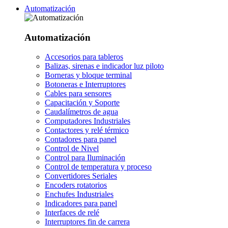
Automatización
Automatización
Accesorios para tableros
Balizas, sirenas e indicador luz piloto
Borneras y bloque terminal
Botoneras e Interruptores
Cables para sensores
Capacitación y Soporte
Caudalímetros de agua
Computadores Industriales
Contactores y relé térmico
Contadores para panel
Control de Nivel
Control para Iluminación
Control de temperatura y proceso
Convertidores Seriales
Encoders rotatorios
Enchufes Industriales
Indicadores para panel
Interfaces de relé
Interruptores fin de carrera