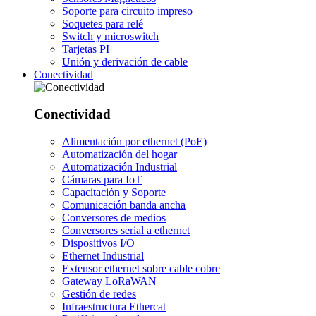
Soporte para circuito impreso
Soquetes para relé
Switch y microswitch
Tarjetas PI
Unión y derivación de cable
Conectividad
Conectividad
Alimentación por ethernet (PoE)
Automatización del hogar
Automatización Industrial
Cámaras para IoT
Capacitación y Soporte
Comunicación banda ancha
Conversores de medios
Conversores serial a ethernet
Dispositivos I/O
Ethernet Industrial
Extensor ethernet sobre cable cobre
Gateway LoRaWAN
Gestión de redes
Infraestructura Ethercat