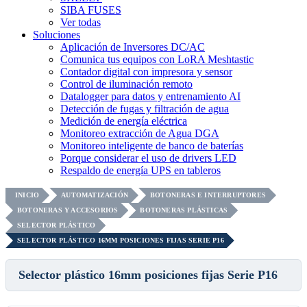
SIBA FUSES
Ver todas
Soluciones
Aplicación de Inversores DC/AC
Comunica tus equipos con LoRA Meshtastic
Contador digital con impresora y sensor
Control de iluminación remoto
Datalogger para datos y entrenamiento AI
Detección de fugas y filtración de agua
Medición de energía eléctrica
Monitoreo extracción de Agua DGA
Monitoreo inteligente de banco de baterías
Porque considerar el uso de drivers LED
Respaldo de energía UPS en tableros
INICIO
AUTOMATIZACIÓN
BOTONERAS E INTERRUPTORES
BOTONERAS Y ACCESORIOS
BOTONERAS PLÁSTICAS
SELECTOR PLÁSTICO
SELECTOR PLÁSTICO 16MM POSICIONES FIJAS SERIE P16
Selector plástico 16mm posiciones fijas Serie P16