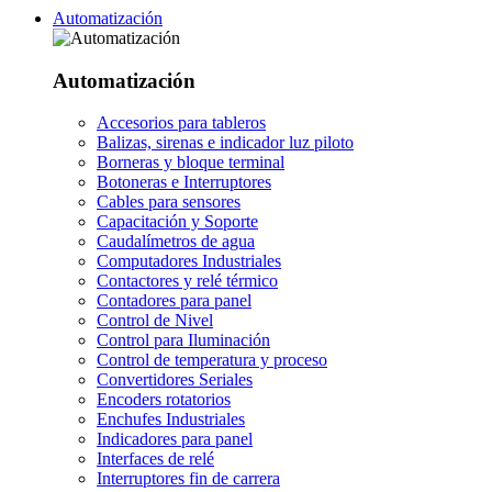
Automatización
Automatización
Accesorios para tableros
Balizas, sirenas e indicador luz piloto
Borneras y bloque terminal
Botoneras e Interruptores
Cables para sensores
Capacitación y Soporte
Caudalímetros de agua
Computadores Industriales
Contactores y relé térmico
Contadores para panel
Control de Nivel
Control para Iluminación
Control de temperatura y proceso
Convertidores Seriales
Encoders rotatorios
Enchufes Industriales
Indicadores para panel
Interfaces de relé
Interruptores fin de carrera