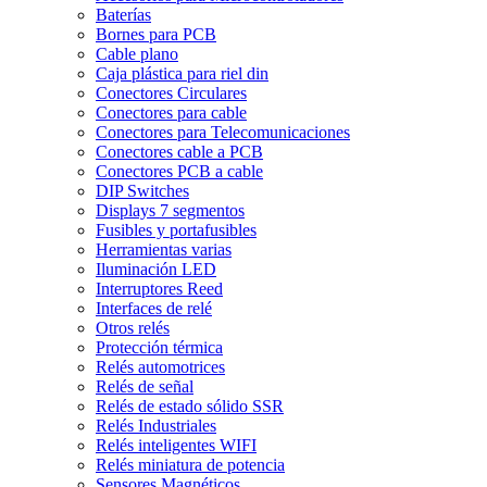
Baterías
Bornes para PCB
Cable plano
Caja plástica para riel din
Conectores Circulares
Conectores para cable
Conectores para Telecomunicaciones
Conectores cable a PCB
Conectores PCB a cable
DIP Switches
Displays 7 segmentos
Fusibles y portafusibles
Herramientas varias
Iluminación LED
Interruptores Reed
Interfaces de relé
Otros relés
Protección térmica
Relés automotrices
Relés de señal
Relés de estado sólido SSR
Relés Industriales
Relés inteligentes WIFI
Relés miniatura de potencia
Sensores Magnéticos