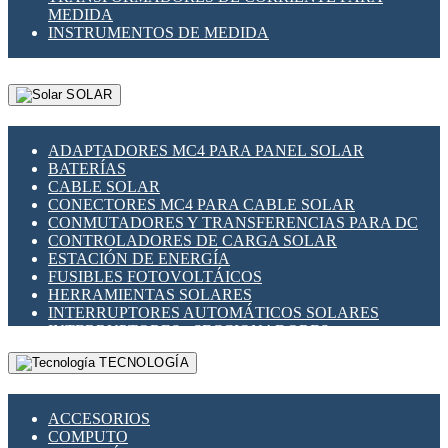
MEDIDA
INSTRUMENTOS DE MEDIDA
SOLAR
ADAPTADORES MC4 PARA PANEL SOLAR
BATERÍAS
CABLE SOLAR
CONECTORES MC4 PARA CABLE SOLAR
CONMUTADORES Y TRANSFERENCIAS PARA DC
CONTROLADORES DE CARGA SOLAR
ESTACIÓN DE ENERGÍA
FUSIBLES FOTOVOLTÁICOS
HERRAMIENTAS SOLARES
INTERRUPTORES AUTOMÁTICOS SOLARES
INTERRUPTORES - SECCIONADORES
FOTOVOLTÁICOS
TECNOLOGÍA
MONTAJE PANEL SOLAR
PORTA FUSIBLES Y SECCIONADORES
FOTOVOLTAICOS
ACCESORIOS
SUPRESOR DE TRANSIENTES SPDS PARA
COMPUTO
APLICACIONES FOTOVOLTAICAS