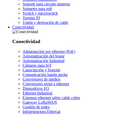
Soporte para circuito impreso
Soquetes para relé
Switch y microswitch
Tarjetas PI
Unión y derivación de cable
Conectividad
Conectividad
Alimentación por ethernet (PoE)
Automatización del hogar
Automatización Industrial
Cámaras para IoT
Capacitación y Soporte
Comunicación banda ancha
Conversores de medios
Conversores serial a ethernet
Dispositivos I/O
Ethernet Industrial
Extensor ethernet sobre cable cobre
Gateway LoRaWAN
Gestión de redes
Infraestructura Ethercat