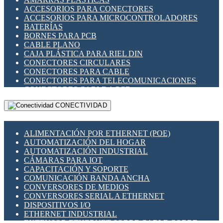
ENCHUFES INDUSTRIALES
ACCESORIOS PARA CONECTORES
INDICADORES PARA PANEL
ACCESORIOS PARA MICROCONTROLADORES
INTERFACES DE RELÉ
BATERÍAS
INTERRUPTORES FIN DE CARRERA
BORNES PARA PCB
LLAVES CONMUTADORAS
CABLE PLANO
MEDIDORES DE ENERGÍA Y TC'S DE CORRIENTE
CAJA PLÁSTICA PARA RIEL DIN
MOTORES PASO A PASO
CONECTORES CIRCULARES
PANTALLAS HMI
CONECTORES PARA CABLE
PLC -CONTROLADORES LÓGICO PROGRAMABLES
CONECTORES PARA TELECOMUNICACIONES
PROGRAMADORES DE HORARIO
CONECTORES CABLE A PCB
PROTECCIÓN ELÉCTRICA
CONECTORES PCB A CABLE
RELÉS DE PROTECCIÓN
CONECTIVIDAD
DIP SWITCHES
SENSORES CAPACITIVOS
DISPLAYS 7 SEGMENTOS
SENSORES DE POSICIÓN LINEAL
FUSIBLES Y PORTAFUSIBLES
SENSORES FOTOELÉCTRICOS
ALIMENTACIÓN POR ETHERNET (POE)
HERRAMIENTAS VARIAS
SENSORES INDUCTIVOS
AUTOMATIZACIÓN DEL HOGAR
ILUMINACIÓN LED
TEMPORIZADORES
AUTOMATIZACIÓN INDUSTRIAL
INTERRUPTORES REED
VARIACS
CÁMARAS PARA IOT
INTERFACES DE RELÉ
VARIADORES DE FRECUENCIA [VDF]
CAPACITACIÓN Y SOPORTE
OTROS RELÉS
SECCIONADORES - INTERRUPTORES
COMUNICACIÓN BANDA ANCHA
PROTECCIÓN TÉRMICA
MAQUINARIA
CONVERSORES DE MEDIOS
RELÉS AUTOMOTRICES
CONVERSORES SERIAL A ETHERNET
RELÉS DE SEÑAL
DISPOSITIVOS I/O
RELÉS DE ESTADO SÓLIDO SSR
ETHERNET INDUSTRIAL
RELÉS INDUSTRIALES
EXTENSOR ETHERNET SOBRE CABLE COBRE