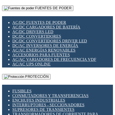
RELÉS INTELIGENTES WIFI
GATEWAY LORAWAN
RELÉS MINIATURA DE POTENCIA
FUENTES DE PODER
GESTIÓN DE REDES
SENSORES MAGNÉTICOS
INFRAESTRUCTURA ETHERCAT
SOPORTE PARA CIRCUITO IMPRESO
PERIFÉRICOS DE RED
SOQUETES PARA RELÉ
AC/DC FUENTES DE PODER
PLACAS MODULARES IOT
SWITCH Y MICROSWITCH
AC/DC CARGADORES DE BATERÍA
SWITCHES Y REDES WIFI
TARJETAS PI
AC/DC DRIVERS LED
SOLUCIONES IOT
UNIÓN Y DERIVACIÓN DE CABLE
DC/DC CONVERTIDORES
SOLUCIONES LORAWAN
DC/DC CONVERTIDORES DRIVER LED
SOLUCIONES RED CELULAR
DC/AC INVERSORES DE ENERGÍA
SEGURIDAD PARA REDES
AC/AC ENERGÍAS RENOVABLES
SWITCHES LAN
ACCESORIOS PARA FUENTES
TELEFONÍA IP (VOIP)
AC/AC VARIADORES DE FRECUENCIA VDF
VIGILANCIA IP (CCTV)
AC/AC UPS ONLINE
MESHTASTIC
PROTECCIÓN
FUSIBLES
CONMUTADORES Y TRANSFERENCIAS
ENCHUFES INDUSTRIALES
INTERRUPTORES - SECCIONADORES
SUPRESORES DE TRANSIENTES
TRANSFORMADORES DE CORRIENTE PARA