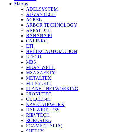
Marcas
ADELSYSTEM
ADVANTECH
ACREL
ARBOR TECHNOLOGY
ARESTECH
BANANA PI
CNLINKO
ETI
HELTEC AUTOMATION
LTECH
MBS
MEAN WELL
MSA SAFETY
METALTEX
MILESIGHT
PLANET NETWORKING
PRONUTEC
QUECLINK
NAVIGATEWORX
RAKWIRELESS
RIEVTECH
ROBUSTEL
SCAME (ITALIA)
SHELLY