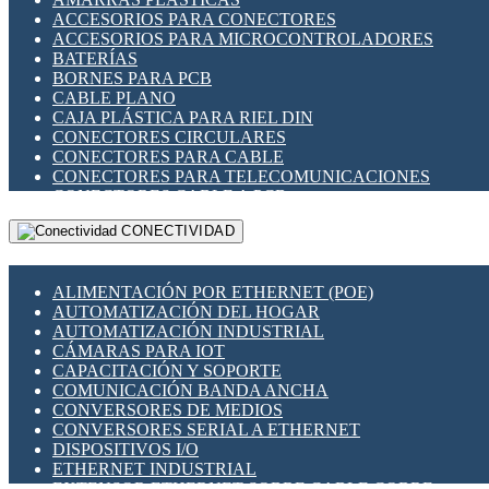
ENCHUFES INDUSTRIALES
ACCESORIOS PARA CONECTORES
INDICADORES PARA PANEL
ACCESORIOS PARA MICROCONTROLADORES
INTERFACES DE RELÉ
BATERÍAS
INTERRUPTORES FIN DE CARRERA
BORNES PARA PCB
LLAVES CONMUTADORAS
CABLE PLANO
MEDIDORES DE ENERGÍA Y TC'S DE CORRIENTE
CAJA PLÁSTICA PARA RIEL DIN
MOTORES PASO A PASO
CONECTORES CIRCULARES
PANTALLAS HMI
CONECTORES PARA CABLE
PLC -CONTROLADORES LÓGICO PROGRAMABLES
CONECTORES PARA TELECOMUNICACIONES
PROGRAMADORES DE HORARIO
CONECTORES CABLE A PCB
PROTECCIÓN ELÉCTRICA
CONECTORES PCB A CABLE
RELÉS DE PROTECCIÓN
CONECTIVIDAD
DIP SWITCHES
SENSORES CAPACITIVOS
DISPLAYS 7 SEGMENTOS
SENSORES DE POSICIÓN LINEAL
FUSIBLES Y PORTAFUSIBLES
SENSORES FOTOELÉCTRICOS
ALIMENTACIÓN POR ETHERNET (POE)
HERRAMIENTAS VARIAS
SENSORES INDUCTIVOS
AUTOMATIZACIÓN DEL HOGAR
ILUMINACIÓN LED
TEMPORIZADORES
AUTOMATIZACIÓN INDUSTRIAL
INTERRUPTORES REED
VARIACS
CÁMARAS PARA IOT
INTERFACES DE RELÉ
VARIADORES DE FRECUENCIA [VDF]
CAPACITACIÓN Y SOPORTE
OTROS RELÉS
SECCIONADORES - INTERRUPTORES
COMUNICACIÓN BANDA ANCHA
PROTECCIÓN TÉRMICA
MAQUINARIA
CONVERSORES DE MEDIOS
RELÉS AUTOMOTRICES
CONVERSORES SERIAL A ETHERNET
RELÉS DE SEÑAL
DISPOSITIVOS I/O
RELÉS DE ESTADO SÓLIDO SSR
ETHERNET INDUSTRIAL
RELÉS INDUSTRIALES
EXTENSOR ETHERNET SOBRE CABLE COBRE