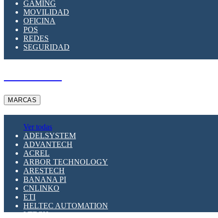
GAMING
MOVILIDAD
OFICINA
POS
REDES
SEGURIDAD
A PEDIDO
MARCAS
Ver todas
ADELSYSTEM
ADVANTECH
ACREL
ARBOR TECHNOLOGY
ARESTECH
BANANA PI
CNLINKO
ETI
HELTEC AUTOMATION
LTECH