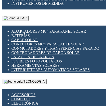
INSTRUMENTOS DE MEDIDA
SOLAR
ADAPTADORES MC4 PARA PANEL SOLAR
BATERÍAS
CABLE SOLAR
CONECTORES MC4 PARA CABLE SOLAR
CONMUTADORES Y TRANSFERENCIAS PARA DC
CONTROLADORES DE CARGA SOLAR
ESTACIÓN DE ENERGÍA
FUSIBLES FOTOVOLTÁICOS
HERRAMIENTAS SOLARES
INTERRUPTORES AUTOMÁTICOS SOLARES
INTERRUPTORES - SECCIONADORES FOTOVOLTÁI
MONTAJE PANEL SOLAR
TECNOLOGÍA
PORTA FUSIBLES Y SECCIONADORES FOTOVOLTAI
SUPRESOR DE TRANSIENTES SPDS PARA APLICACI
ACCESORIOS
COMPUTO
ELECTRÓNICA