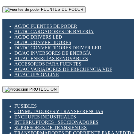
RELÉS INTELIGENTES WIFI
GATEWAY LORAWAN
RELÉS MINIATURA DE POTENCIA
FUENTES DE PODER
GESTIÓN DE REDES
SENSORES MAGNÉTICOS
INFRAESTRUCTURA ETHERCAT
SOPORTE PARA CIRCUITO IMPRESO
PERIFÉRICOS DE RED
SOQUETES PARA RELÉ
AC/DC FUENTES DE PODER
PLACAS MODULARES IOT
SWITCH Y MICROSWITCH
AC/DC CARGADORES DE BATERÍA
SWITCHES Y REDES WIFI
TARJETAS PI
AC/DC DRIVERS LED
SOLUCIONES IOT
UNIÓN Y DERIVACIÓN DE CABLE
DC/DC CONVERTIDORES
SOLUCIONES LORAWAN
DC/DC CONVERTIDORES DRIVER LED
SOLUCIONES RED CELULAR
DC/AC INVERSORES DE ENERGÍA
SEGURIDAD PARA REDES
AC/AC ENERGÍAS RENOVABLES
SWITCHES LAN
ACCESORIOS PARA FUENTES
TELEFONÍA IP (VOIP)
AC/AC VARIADORES DE FRECUENCIA VDF
VIGILANCIA IP (CCTV)
AC/AC UPS ONLINE
MESHTASTIC
PROTECCIÓN
FUSIBLES
CONMUTADORES Y TRANSFERENCIAS
ENCHUFES INDUSTRIALES
INTERRUPTORES - SECCIONADORES
SUPRESORES DE TRANSIENTES
TRANSFORMADORES DE CORRIENTE PARA MEDID