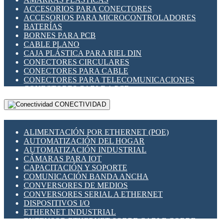
ENCHUFES INDUSTRIALES
ACCESORIOS PARA CONECTORES
INDICADORES PARA PANEL
ACCESORIOS PARA MICROCONTROLADORES
INTERFACES DE RELÉ
BATERÍAS
INTERRUPTORES FIN DE CARRERA
BORNES PARA PCB
LLAVES CONMUTADORAS
CABLE PLANO
MEDIDORES DE ENERGÍA Y TC'S DE CORRIENTE
CAJA PLÁSTICA PARA RIEL DIN
MOTORES PASO A PASO
CONECTORES CIRCULARES
PANTALLAS HMI
CONECTORES PARA CABLE
PLC -CONTROLADORES LÓGICO PROGRAMABLES
CONECTORES PARA TELECOMUNICACIONES
PROGRAMADORES DE HORARIO
CONECTORES CABLE A PCB
PROTECCIÓN ELÉCTRICA
CONECTORES PCB A CABLE
RELÉS DE PROTECCIÓN
CONECTIVIDAD
DIP SWITCHES
SENSORES CAPACITIVOS
DISPLAYS 7 SEGMENTOS
SENSORES DE POSICIÓN LINEAL
FUSIBLES Y PORTAFUSIBLES
SENSORES FOTOELÉCTRICOS
ALIMENTACIÓN POR ETHERNET (POE)
HERRAMIENTAS VARIAS
SENSORES INDUCTIVOS
AUTOMATIZACIÓN DEL HOGAR
ILUMINACIÓN LED
TEMPORIZADORES
AUTOMATIZACIÓN INDUSTRIAL
INTERRUPTORES REED
VARIACS
CÁMARAS PARA IOT
INTERFACES DE RELÉ
VARIADORES DE FRECUENCIA [VDF]
CAPACITACIÓN Y SOPORTE
OTROS RELÉS
SECCIONADORES - INTERRUPTORES
COMUNICACIÓN BANDA ANCHA
PROTECCIÓN TÉRMICA
MAQUINARIA
CONVERSORES DE MEDIOS
RELÉS AUTOMOTRICES
CONVERSORES SERIAL A ETHERNET
RELÉS DE SEÑAL
DISPOSITIVOS I/O
RELÉS DE ESTADO SÓLIDO SSR
ETHERNET INDUSTRIAL
RELÉS INDUSTRIALES
EXTENSOR ETHERNET SOBRE CABLE COBRE