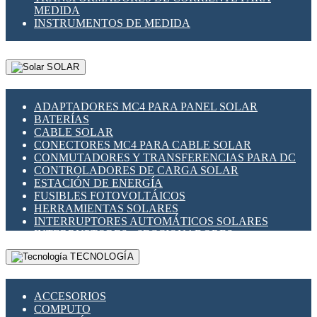
MEDIDA
INSTRUMENTOS DE MEDIDA
SOLAR
ADAPTADORES MC4 PARA PANEL SOLAR
BATERÍAS
CABLE SOLAR
CONECTORES MC4 PARA CABLE SOLAR
CONMUTADORES Y TRANSFERENCIAS PARA DC
CONTROLADORES DE CARGA SOLAR
ESTACIÓN DE ENERGÍA
FUSIBLES FOTOVOLTÁICOS
HERRAMIENTAS SOLARES
INTERRUPTORES AUTOMÁTICOS SOLARES
INTERRUPTORES - SECCIONADORES
FOTOVOLTÁICOS
TECNOLOGÍA
MONTAJE PANEL SOLAR
PORTA FUSIBLES Y SECCIONADORES
FOTOVOLTAICOS
ACCESORIOS
SUPRESOR DE TRANSIENTES SPDS PARA
COMPUTO
APLICACIONES FOTOVOLTAICAS