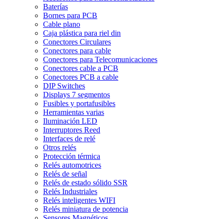
Baterías
Bornes para PCB
Cable plano
Caja plástica para riel din
Conectores Circulares
Conectores para cable
Conectores para Telecomunicaciones
Conectores cable a PCB
Conectores PCB a cable
DIP Switches
Displays 7 segmentos
Fusibles y portafusibles
Herramientas varias
Iluminación LED
Interruptores Reed
Interfaces de relé
Otros relés
Protección térmica
Relés automotrices
Relés de señal
Relés de estado sólido SSR
Relés Industriales
Relés inteligentes WIFI
Relés miniatura de potencia
Sensores Magnéticos