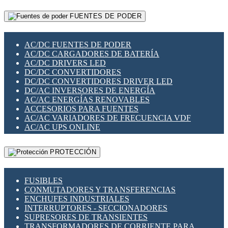
RELÉS INTELIGENTES WIFI
GATEWAY LORAWAN
RELÉS MINIATURA DE POTENCIA
FUENTES DE PODER
GESTIÓN DE REDES
SENSORES MAGNÉTICOS
INFRAESTRUCTURA ETHERCAT
SOPORTE PARA CIRCUITO IMPRESO
PERIFÉRICOS DE RED
SOQUETES PARA RELÉ
AC/DC FUENTES DE PODER
PLACAS MODULARES IOT
SWITCH Y MICROSWITCH
AC/DC CARGADORES DE BATERÍA
SWITCHES Y REDES WIFI
TARJETAS PI
AC/DC DRIVERS LED
SOLUCIONES IOT
UNIÓN Y DERIVACIÓN DE CABLE
DC/DC CONVERTIDORES
SOLUCIONES LORAWAN
DC/DC CONVERTIDORES DRIVER LED
SOLUCIONES RED CELULAR
DC/AC INVERSORES DE ENERGÍA
SEGURIDAD PARA REDES
AC/AC ENERGÍAS RENOVABLES
SWITCHES LAN
ACCESORIOS PARA FUENTES
TELEFONÍA IP (VOIP)
AC/AC VARIADORES DE FRECUENCIA VDF
VIGILANCIA IP (CCTV)
AC/AC UPS ONLINE
MESHTASTIC
PROTECCIÓN
FUSIBLES
CONMUTADORES Y TRANSFERENCIAS
ENCHUFES INDUSTRIALES
INTERRUPTORES - SECCIONADORES
SUPRESORES DE TRANSIENTES
TRANSFORMADORES DE CORRIENTE PARA