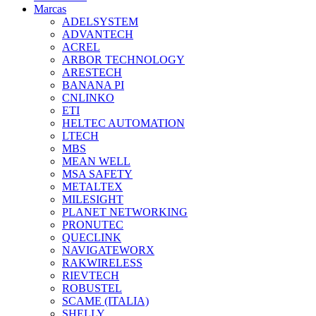
Marcas
ADELSYSTEM
ADVANTECH
ACREL
ARBOR TECHNOLOGY
ARESTECH
BANANA PI
CNLINKO
ETI
HELTEC AUTOMATION
LTECH
MBS
MEAN WELL
MSA SAFETY
METALTEX
MILESIGHT
PLANET NETWORKING
PRONUTEC
QUECLINK
NAVIGATEWORX
RAKWIRELESS
RIEVTECH
ROBUSTEL
SCAME (ITALIA)
SHELLY