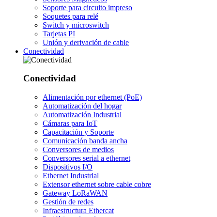
Soporte para circuito impreso
Soquetes para relé
Switch y microswitch
Tarjetas PI
Unión y derivación de cable
Conectividad
Conectividad
Alimentación por ethernet (PoE)
Automatización del hogar
Automatización Industrial
Cámaras para IoT
Capacitación y Soporte
Comunicación banda ancha
Conversores de medios
Conversores serial a ethernet
Dispositivos I/O
Ethernet Industrial
Extensor ethernet sobre cable cobre
Gateway LoRaWAN
Gestión de redes
Infraestructura Ethercat