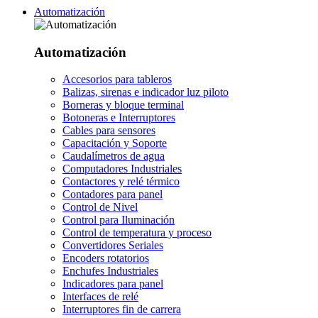
Automatización
Automatización
Accesorios para tableros
Balizas, sirenas e indicador luz piloto
Borneras y bloque terminal
Botoneras e Interruptores
Cables para sensores
Capacitación y Soporte
Caudalímetros de agua
Computadores Industriales
Contactores y relé térmico
Contadores para panel
Control de Nivel
Control para Iluminación
Control de temperatura y proceso
Convertidores Seriales
Encoders rotatorios
Enchufes Industriales
Indicadores para panel
Interfaces de relé
Interruptores fin de carrera