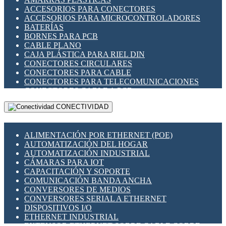
ENCHUFES INDUSTRIALES
ACCESORIOS PARA CONECTORES
INDICADORES PARA PANEL
ACCESORIOS PARA MICROCONTROLADORES
INTERFACES DE RELÉ
BATERÍAS
INTERRUPTORES FIN DE CARRERA
BORNES PARA PCB
LLAVES CONMUTADORAS
CABLE PLANO
MEDIDORES DE ENERGÍA Y TC'S DE CORRIENTE
CAJA PLÁSTICA PARA RIEL DIN
MOTORES PASO A PASO
CONECTORES CIRCULARES
PANTALLAS HMI
CONECTORES PARA CABLE
PLC -CONTROLADORES LÓGICO PROGRAMABLES
CONECTORES PARA TELECOMUNICACIONES
PROGRAMADORES DE HORARIO
CONECTORES CABLE A PCB
PROTECCIÓN ELÉCTRICA
CONECTORES PCB A CABLE
RELÉS DE PROTECCIÓN
CONECTIVIDAD
DIP SWITCHES
SENSORES CAPACITIVOS
DISPLAYS 7 SEGMENTOS
SENSORES DE POSICIÓN LINEAL
FUSIBLES Y PORTAFUSIBLES
SENSORES FOTOELÉCTRICOS
ALIMENTACIÓN POR ETHERNET (POE)
HERRAMIENTAS VARIAS
SENSORES INDUCTIVOS
AUTOMATIZACIÓN DEL HOGAR
ILUMINACIÓN LED
TEMPORIZADORES
AUTOMATIZACIÓN INDUSTRIAL
INTERRUPTORES REED
VARIACS
CÁMARAS PARA IOT
INTERFACES DE RELÉ
VARIADORES DE FRECUENCIA [VDF]
CAPACITACIÓN Y SOPORTE
OTROS RELÉS
SECCIONADORES - INTERRUPTORES
COMUNICACIÓN BANDA ANCHA
PROTECCIÓN TÉRMICA
MAQUINARIA
CONVERSORES DE MEDIOS
RELÉS AUTOMOTRICES
CONVERSORES SERIAL A ETHERNET
RELÉS DE SEÑAL
DISPOSITIVOS I/O
RELÉS DE ESTADO SÓLIDO SSR
ETHERNET INDUSTRIAL
RELÉS INDUSTRIALES
EXTENSOR ETHERNET SOBRE CABLE COBRE