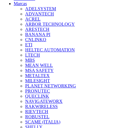
Marcas
ADELSYSTEM
ADVANTECH
ACREL
ARBOR TECHNOLOGY
ARESTECH
BANANA PI
CNLINKO
ETI
HELTEC AUTOMATION
LTECH
MBS
MEAN WELL
MSA SAFETY
METALTEX
MILESIGHT
PLANET NETWORKING
PRONUTEC
QUECLINK
NAVIGATEWORX
RAKWIRELESS
RIEVTECH
ROBUSTEL
SCAME (ITALIA)
SHELLY