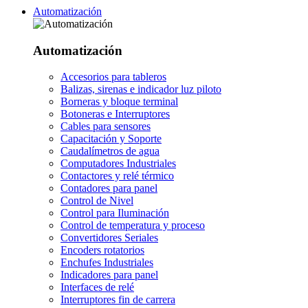
Automatización
Automatización
Accesorios para tableros
Balizas, sirenas e indicador luz piloto
Borneras y bloque terminal
Botoneras e Interruptores
Cables para sensores
Capacitación y Soporte
Caudalímetros de agua
Computadores Industriales
Contactores y relé térmico
Contadores para panel
Control de Nivel
Control para Iluminación
Control de temperatura y proceso
Convertidores Seriales
Encoders rotatorios
Enchufes Industriales
Indicadores para panel
Interfaces de relé
Interruptores fin de carrera