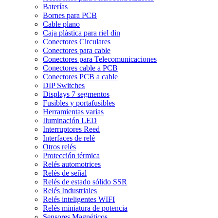
Baterías
Bornes para PCB
Cable plano
Caja plástica para riel din
Conectores Circulares
Conectores para cable
Conectores para Telecomunicaciones
Conectores cable a PCB
Conectores PCB a cable
DIP Switches
Displays 7 segmentos
Fusibles y portafusibles
Herramientas varias
Iluminación LED
Interruptores Reed
Interfaces de relé
Otros relés
Protección térmica
Relés automotrices
Relés de señal
Relés de estado sólido SSR
Relés Industriales
Relés inteligentes WIFI
Relés miniatura de potencia
Sensores Magnéticos