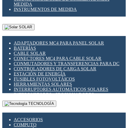
MEDIDA
INSTRUMENTOS DE MEDIDA
SOLAR
ADAPTADORES MC4 PARA PANEL SOLAR
BATERÍAS
CABLE SOLAR
CONECTORES MC4 PARA CABLE SOLAR
CONMUTADORES Y TRANSFERENCIAS PARA DC
CONTROLADORES DE CARGA SOLAR
ESTACIÓN DE ENERGÍA
FUSIBLES FOTOVOLTÁICOS
HERRAMIENTAS SOLARES
INTERRUPTORES AUTOMÁTICOS SOLARES
INTERRUPTORES - SECCIONADORES
FOTOVOLTÁICOS
TECNOLOGÍA
MONTAJE PANEL SOLAR
PORTA FUSIBLES Y SECCIONADORES
FOTOVOLTAICOS
ACCESORIOS
SUPRESOR DE TRANSIENTES SPDS PARA
COMPUTO
APLICACIONES FOTOVOLTAICAS