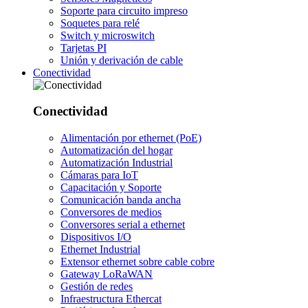
Soporte para circuito impreso
Soquetes para relé
Switch y microswitch
Tarjetas PI
Unión y derivación de cable
Conectividad
Conectividad
Alimentación por ethernet (PoE)
Automatización del hogar
Automatización Industrial
Cámaras para IoT
Capacitación y Soporte
Comunicación banda ancha
Conversores de medios
Conversores serial a ethernet
Dispositivos I/O
Ethernet Industrial
Extensor ethernet sobre cable cobre
Gateway LoRaWAN
Gestión de redes
Infraestructura Ethercat