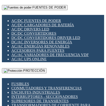
RELÉS INTELIGENTES WIFI
GATEWAY LORAWAN
RELÉS MINIATURA DE POTENCIA
FUENTES DE PODER
GESTIÓN DE REDES
SENSORES MAGNÉTICOS
INFRAESTRUCTURA ETHERCAT
SOPORTE PARA CIRCUITO IMPRESO
PERIFÉRICOS DE RED
SOQUETES PARA RELÉ
AC/DC FUENTES DE PODER
PLACAS MODULARES IOT
SWITCH Y MICROSWITCH
AC/DC CARGADORES DE BATERÍA
SWITCHES Y REDES WIFI
TARJETAS PI
AC/DC DRIVERS LED
SOLUCIONES IOT
UNIÓN Y DERIVACIÓN DE CABLE
DC/DC CONVERTIDORES
SOLUCIONES LORAWAN
DC/DC CONVERTIDORES DRIVER LED
SOLUCIONES RED CELULAR
DC/AC INVERSORES DE ENERGÍA
SEGURIDAD PARA REDES
AC/AC ENERGÍAS RENOVABLES
SWITCHES LAN
ACCESORIOS PARA FUENTES
TELEFONÍA IP (VOIP)
AC/AC VARIADORES DE FRECUENCIA VDF
VIGILANCIA IP (CCTV)
AC/AC UPS ONLINE
MESHTASTIC
PROTECCIÓN
FUSIBLES
CONMUTADORES Y TRANSFERENCIAS
ENCHUFES INDUSTRIALES
INTERRUPTORES - SECCIONADORES
SUPRESORES DE TRANSIENTES
TRANSFORMADORES DE CORRIENTE PARA