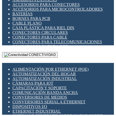
ENCHUFES INDUSTRIALES
ACCESORIOS PARA CONECTORES
INDICADORES PARA PANEL
ACCESORIOS PARA MICROCONTROLADORES
INTERFACES DE RELÉ
BATERÍAS
INTERRUPTORES FIN DE CARRERA
BORNES PARA PCB
LLAVES CONMUTADORAS
CABLE PLANO
MEDIDORES DE ENERGÍA Y TC'S DE CORRIENTE
CAJA PLÁSTICA PARA RIEL DIN
MOTORES PASO A PASO
CONECTORES CIRCULARES
PANTALLAS HMI
CONECTORES PARA CABLE
PLC -CONTROLADORES LÓGICO PROGRAMABLES
CONECTORES PARA TELECOMUNICACIONES
PROGRAMADORES DE HORARIO
CONECTORES CABLE A PCB
PROTECCIÓN ELÉCTRICA
CONECTORES PCB A CABLE
RELÉS DE PROTECCIÓN
CONECTIVIDAD
DIP SWITCHES
SENSORES CAPACITIVOS
DISPLAYS 7 SEGMENTOS
SENSORES DE POSICIÓN LINEAL
FUSIBLES Y PORTAFUSIBLES
SENSORES FOTOELÉCTRICOS
ALIMENTACIÓN POR ETHERNET (POE)
HERRAMIENTAS VARIAS
SENSORES INDUCTIVOS
AUTOMATIZACIÓN DEL HOGAR
ILUMINACIÓN LED
TEMPORIZADORES
AUTOMATIZACIÓN INDUSTRIAL
INTERRUPTORES REED
VARIACS
CÁMARAS PARA IOT
INTERFACES DE RELÉ
VARIADORES DE FRECUENCIA [VDF]
CAPACITACIÓN Y SOPORTE
OTROS RELÉS
SECCIONADORES - INTERRUPTORES
COMUNICACIÓN BANDA ANCHA
PROTECCIÓN TÉRMICA
MAQUINARIA
CONVERSORES DE MEDIOS
RELÉS AUTOMOTRICES
CONVERSORES SERIAL A ETHERNET
RELÉS DE SEÑAL
DISPOSITIVOS I/O
RELÉS DE ESTADO SÓLIDO SSR
ETHERNET INDUSTRIAL
RELÉS INDUSTRIALES
EXTENSOR ETHERNET SOBRE CABLE COBRE