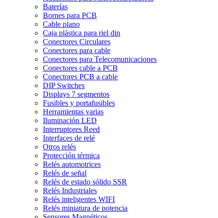
Baterías
Bornes para PCB
Cable plano
Caja plástica para riel din
Conectores Circulares
Conectores para cable
Conectores para Telecomunicaciones
Conectores cable a PCB
Conectores PCB a cable
DIP Switches
Displays 7 segmentos
Fusibles y portafusibles
Herramientas varias
Iluminación LED
Interruptores Reed
Interfaces de relé
Otros relés
Protección térmica
Relés automotrices
Relés de señal
Relés de estado sólido SSR
Relés Industriales
Relés inteligentes WIFI
Relés miniatura de potencia
Sensores Magnéticos