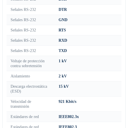
Señales RS-232
DTR
Señales RS-232
GND
Señales RS-232
RTS
Señales RS-232
RXD
Señales RS-232
TXD
Voltaje de protección
1 kV
contra sobretensión
Aislamiento
2 kV
Descarga electrostática
15 kV
(ESD)
Velocidad de
921 Kbit/s
transmisión
Estándares de red
IEEE802.3x
Estándares de red
IEEE802.3