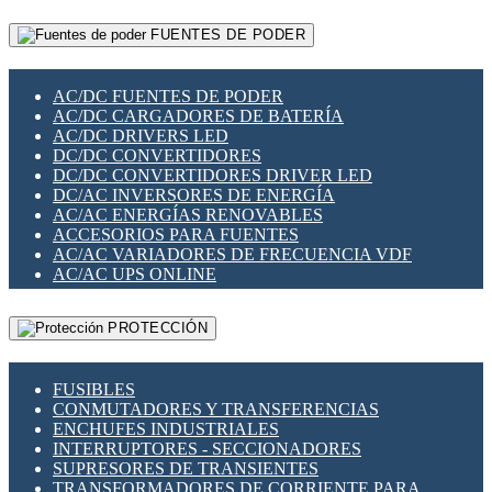
RELÉS INTELIGENTES WIFI
GATEWAY LORAWAN
RELÉS MINIATURA DE POTENCIA
FUENTES DE PODER
GESTIÓN DE REDES
SENSORES MAGNÉTICOS
INFRAESTRUCTURA ETHERCAT
SOPORTE PARA CIRCUITO IMPRESO
PERIFÉRICOS DE RED
SOQUETES PARA RELÉ
AC/DC FUENTES DE PODER
PLACAS MODULARES IOT
SWITCH Y MICROSWITCH
AC/DC CARGADORES DE BATERÍA
SWITCHES Y REDES WIFI
TARJETAS PI
AC/DC DRIVERS LED
SOLUCIONES IOT
UNIÓN Y DERIVACIÓN DE CABLE
DC/DC CONVERTIDORES
SOLUCIONES LORAWAN
DC/DC CONVERTIDORES DRIVER LED
SOLUCIONES RED CELULAR
DC/AC INVERSORES DE ENERGÍA
SEGURIDAD PARA REDES
AC/AC ENERGÍAS RENOVABLES
SWITCHES LAN
ACCESORIOS PARA FUENTES
TELEFONÍA IP (VOIP)
AC/AC VARIADORES DE FRECUENCIA VDF
VIGILANCIA IP (CCTV)
AC/AC UPS ONLINE
MESHTASTIC
PROTECCIÓN
FUSIBLES
CONMUTADORES Y TRANSFERENCIAS
ENCHUFES INDUSTRIALES
INTERRUPTORES - SECCIONADORES
SUPRESORES DE TRANSIENTES
TRANSFORMADORES DE CORRIENTE PARA