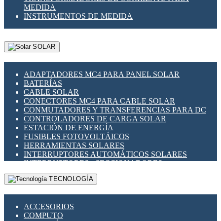
MEDIDA
INSTRUMENTOS DE MEDIDA
SOLAR
ADAPTADORES MC4 PARA PANEL SOLAR
BATERÍAS
CABLE SOLAR
CONECTORES MC4 PARA CABLE SOLAR
CONMUTADORES Y TRANSFERENCIAS PARA DC
CONTROLADORES DE CARGA SOLAR
ESTACIÓN DE ENERGÍA
FUSIBLES FOTOVOLTÁICOS
HERRAMIENTAS SOLARES
INTERRUPTORES AUTOMÁTICOS SOLARES
INTERRUPTORES - SECCIONADORES
FOTOVOLTÁICOS
TECNOLOGÍA
MONTAJE PANEL SOLAR
PORTA FUSIBLES Y SECCIONADORES
FOTOVOLTAICOS
ACCESORIOS
SUPRESOR DE TRANSIENTES SPDS PARA
COMPUTO
APLICACIONES FOTOVOLTAICAS