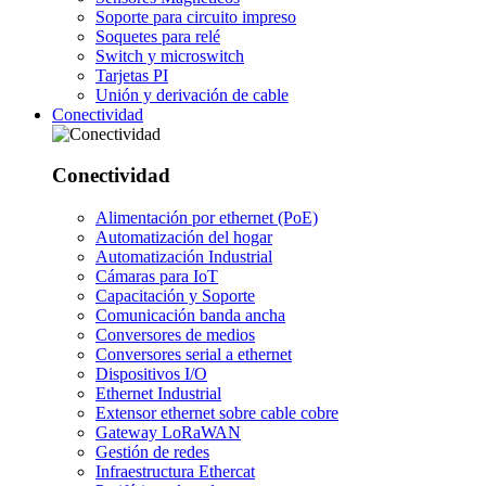
Soporte para circuito impreso
Soquetes para relé
Switch y microswitch
Tarjetas PI
Unión y derivación de cable
Conectividad
Conectividad
Alimentación por ethernet (PoE)
Automatización del hogar
Automatización Industrial
Cámaras para IoT
Capacitación y Soporte
Comunicación banda ancha
Conversores de medios
Conversores serial a ethernet
Dispositivos I/O
Ethernet Industrial
Extensor ethernet sobre cable cobre
Gateway LoRaWAN
Gestión de redes
Infraestructura Ethercat