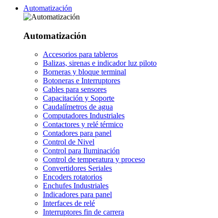
Automatización
Automatización
Accesorios para tableros
Balizas, sirenas e indicador luz piloto
Borneras y bloque terminal
Botoneras e Interruptores
Cables para sensores
Capacitación y Soporte
Caudalímetros de agua
Computadores Industriales
Contactores y relé térmico
Contadores para panel
Control de Nivel
Control para Iluminación
Control de temperatura y proceso
Convertidores Seriales
Encoders rotatorios
Enchufes Industriales
Indicadores para panel
Interfaces de relé
Interruptores fin de carrera