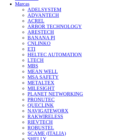
Marcas
ADELSYSTEM
ADVANTECH
ACREL
ARBOR TECHNOLOGY
ARESTECH
BANANA PI
CNLINKO
ETI
HELTEC AUTOMATION
LTECH
MBS
MEAN WELL
MSA SAFETY
METALTEX
MILESIGHT
PLANET NETWORKING
PRONUTEC
QUECLINK
NAVIGATEWORX
RAKWIRELESS
RIEVTECH
ROBUSTEL
SCAME (ITALIA)
SHELLY