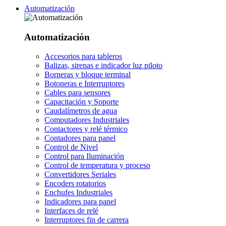
Automatización
Automatización
Accesorios para tableros
Balizas, sirenas e indicador luz piloto
Borneras y bloque terminal
Botoneras e Interruptores
Cables para sensores
Capacitación y Soporte
Caudalímetros de agua
Computadores Industriales
Contactores y relé térmico
Contadores para panel
Control de Nivel
Control para Iluminación
Control de temperatura y proceso
Convertidores Seriales
Encoders rotatorios
Enchufes Industriales
Indicadores para panel
Interfaces de relé
Interruptores fin de carrera