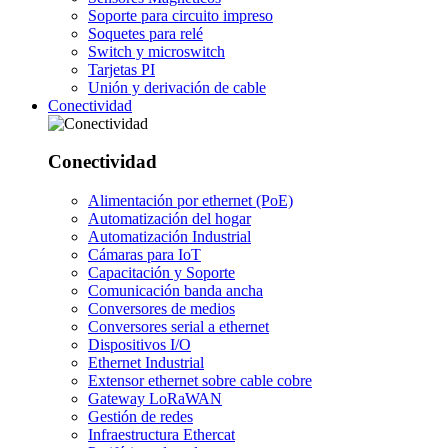
Soporte para circuito impreso
Soquetes para relé
Switch y microswitch
Tarjetas PI
Unión y derivación de cable
Conectividad
Conectividad
Alimentación por ethernet (PoE)
Automatización del hogar
Automatización Industrial
Cámaras para IoT
Capacitación y Soporte
Comunicación banda ancha
Conversores de medios
Conversores serial a ethernet
Dispositivos I/O
Ethernet Industrial
Extensor ethernet sobre cable cobre
Gateway LoRaWAN
Gestión de redes
Infraestructura Ethercat