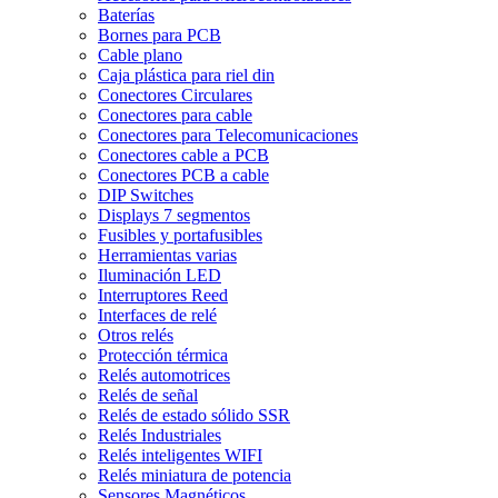
Baterías
Bornes para PCB
Cable plano
Caja plástica para riel din
Conectores Circulares
Conectores para cable
Conectores para Telecomunicaciones
Conectores cable a PCB
Conectores PCB a cable
DIP Switches
Displays 7 segmentos
Fusibles y portafusibles
Herramientas varias
Iluminación LED
Interruptores Reed
Interfaces de relé
Otros relés
Protección térmica
Relés automotrices
Relés de señal
Relés de estado sólido SSR
Relés Industriales
Relés inteligentes WIFI
Relés miniatura de potencia
Sensores Magnéticos