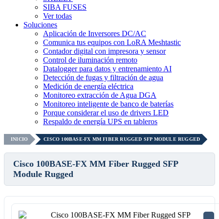
SIBA FUSES
Ver todas
Soluciones
Aplicación de Inversores DC/AC
Comunica tus equipos con LoRA Meshtastic
Contador digital con impresora y sensor
Control de iluminación remoto
Datalogger para datos y entrenamiento AI
Detección de fugas y filtración de agua
Medición de energía eléctrica
Monitoreo extracción de Agua DGA
Monitoreo inteligente de banco de baterías
Porque considerar el uso de drivers LED
Respaldo de energía UPS en tableros
INICIO
CISCO 100BASE-FX MM FIBER RUGGED SFP MODULE RUGGED
Cisco 100BASE-FX MM Fiber Rugged SFP
Module Rugged