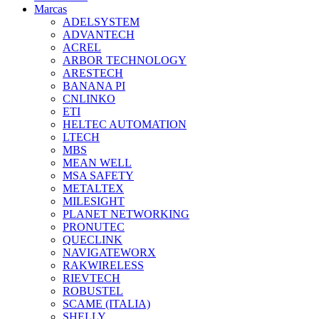
Marcas
ADELSYSTEM
ADVANTECH
ACREL
ARBOR TECHNOLOGY
ARESTECH
BANANA PI
CNLINKO
ETI
HELTEC AUTOMATION
LTECH
MBS
MEAN WELL
MSA SAFETY
METALTEX
MILESIGHT
PLANET NETWORKING
PRONUTEC
QUECLINK
NAVIGATEWORX
RAKWIRELESS
RIEVTECH
ROBUSTEL
SCAME (ITALIA)
SHELLY