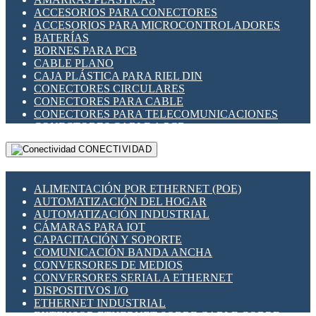
ENCHUFES INDUSTRIALES
ACCESORIOS PARA CONECTORES
INDICADORES PARA PANEL
ACCESORIOS PARA MICROCONTROLADORES
INTERFACES DE RELÉ
BATERÍAS
INTERRUPTORES FIN DE CARRERA
BORNES PARA PCB
LLAVES CONMUTADORAS
CABLE PLANO
MEDIDORES DE ENERGÍA Y TC'S DE CORRIENTE
CAJA PLÁSTICA PARA RIEL DIN
MOTORES PASO A PASO
CONECTORES CIRCULARES
PANTALLAS HMI
CONECTORES PARA CABLE
PLC -CONTROLADORES LÓGICO PROGRAMABLES
CONECTORES PARA TELECOMUNICACIONES
PROGRAMADORES DE HORARIO
CONECTORES CABLE A PCB
PROTECCIÓN ELÉCTRICA
CONECTORES PCB A CABLE
RELÉS DE PROTECCIÓN
CONECTIVIDAD
DIP SWITCHES
SENSORES CAPACITIVOS
DISPLAYS 7 SEGMENTOS
SENSORES DE POSICIÓN LINEAL
FUSIBLES Y PORTAFUSIBLES
SENSORES FOTOELÉCTRICOS
ALIMENTACIÓN POR ETHERNET (POE)
HERRAMIENTAS VARIAS
SENSORES INDUCTIVOS
AUTOMATIZACIÓN DEL HOGAR
ILUMINACIÓN LED
TEMPORIZADORES
AUTOMATIZACIÓN INDUSTRIAL
INTERRUPTORES REED
VARIACS
CÁMARAS PARA IOT
INTERFACES DE RELÉ
VARIADORES DE FRECUENCIA [VDF]
CAPACITACIÓN Y SOPORTE
OTROS RELÉS
SECCIONADORES - INTERRUPTORES
COMUNICACIÓN BANDA ANCHA
PROTECCIÓN TÉRMICA
MAQUINARIA
CONVERSORES DE MEDIOS
RELÉS AUTOMOTRICES
CONVERSORES SERIAL A ETHERNET
RELÉS DE SEÑAL
DISPOSITIVOS I/O
RELÉS DE ESTADO SÓLIDO SSR
ETHERNET INDUSTRIAL
RELÉS INDUSTRIALES
EXTENSOR ETHERNET SOBRE CABLE COBRE