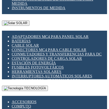
MEDIDA
INSTRUMENTOS DE MEDIDA
SOLAR
ADAPTADORES MC4 PARA PANEL SOLAR
BATERÍAS
CABLE SOLAR
CONECTORES MC4 PARA CABLE SOLAR
CONMUTADORES Y TRANSFERENCIAS PARA DC
CONTROLADORES DE CARGA SOLAR
ESTACIÓN DE ENERGÍA
FUSIBLES FOTOVOLTÁICOS
HERRAMIENTAS SOLARES
INTERRUPTORES AUTOMÁTICOS SOLARES
INTERRUPTORES - SECCIONADORES
FOTOVOLTÁICOS
TECNOLOGÍA
MONTAJE PANEL SOLAR
PORTA FUSIBLES Y SECCIONADORES
FOTOVOLTAICOS
ACCESORIOS
SUPRESOR DE TRANSIENTES SPDS PARA
COMPUTO
APLICACIONES FOTOVOLTAICAS