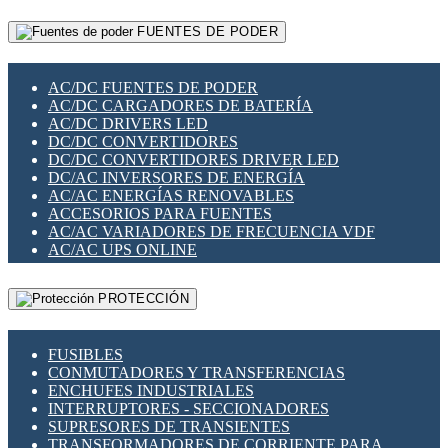
RELÉS INTELIGENTES WIFI
GATEWAY LORAWAN
RELÉS MINIATURA DE POTENCIA
FUENTES DE PODER
GESTIÓN DE REDES
SENSORES MAGNÉTICOS
INFRAESTRUCTURA ETHERCAT
SOPORTE PARA CIRCUITO IMPRESO
PERIFÉRICOS DE RED
SOQUETES PARA RELÉ
AC/DC FUENTES DE PODER
PLACAS MODULARES IOT
SWITCH Y MICROSWITCH
AC/DC CARGADORES DE BATERÍA
SWITCHES Y REDES WIFI
TARJETAS PI
AC/DC DRIVERS LED
SOLUCIONES IOT
UNIÓN Y DERIVACIÓN DE CABLE
DC/DC CONVERTIDORES
SOLUCIONES LORAWAN
DC/DC CONVERTIDORES DRIVER LED
SOLUCIONES RED CELULAR
DC/AC INVERSORES DE ENERGÍA
SEGURIDAD PARA REDES
AC/AC ENERGÍAS RENOVABLES
SWITCHES LAN
ACCESORIOS PARA FUENTES
TELEFONÍA IP (VOIP)
AC/AC VARIADORES DE FRECUENCIA VDF
VIGILANCIA IP (CCTV)
AC/AC UPS ONLINE
MESHTASTIC
PROTECCIÓN
FUSIBLES
CONMUTADORES Y TRANSFERENCIAS
ENCHUFES INDUSTRIALES
INTERRUPTORES - SECCIONADORES
SUPRESORES DE TRANSIENTES
TRANSFORMADORES DE CORRIENTE PARA