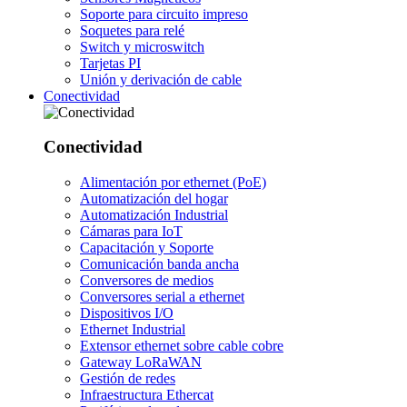
Soporte para circuito impreso
Soquetes para relé
Switch y microswitch
Tarjetas PI
Unión y derivación de cable
Conectividad
Conectividad
Alimentación por ethernet (PoE)
Automatización del hogar
Automatización Industrial
Cámaras para IoT
Capacitación y Soporte
Comunicación banda ancha
Conversores de medios
Conversores serial a ethernet
Dispositivos I/O
Ethernet Industrial
Extensor ethernet sobre cable cobre
Gateway LoRaWAN
Gestión de redes
Infraestructura Ethercat