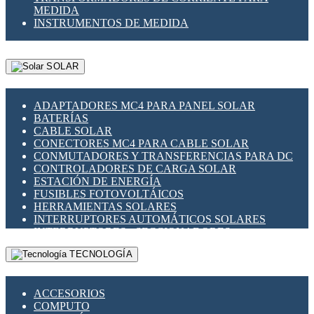
MEDIDA
INSTRUMENTOS DE MEDIDA
SOLAR
ADAPTADORES MC4 PARA PANEL SOLAR
BATERÍAS
CABLE SOLAR
CONECTORES MC4 PARA CABLE SOLAR
CONMUTADORES Y TRANSFERENCIAS PARA DC
CONTROLADORES DE CARGA SOLAR
ESTACIÓN DE ENERGÍA
FUSIBLES FOTOVOLTÁICOS
HERRAMIENTAS SOLARES
INTERRUPTORES AUTOMÁTICOS SOLARES
INTERRUPTORES - SECCIONADORES
FOTOVOLTÁICOS
TECNOLOGÍA
MONTAJE PANEL SOLAR
PORTA FUSIBLES Y SECCIONADORES
FOTOVOLTAICOS
ACCESORIOS
SUPRESOR DE TRANSIENTES SPDS PARA
COMPUTO
APLICACIONES FOTOVOLTAICAS