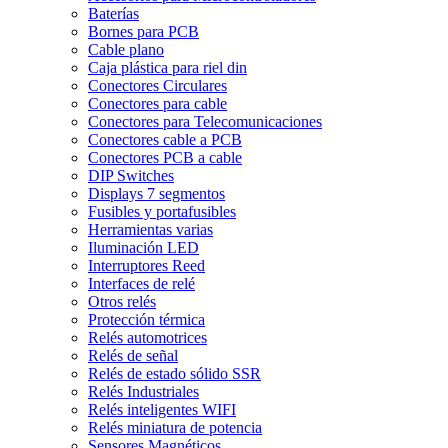
Baterías
Bornes para PCB
Cable plano
Caja plástica para riel din
Conectores Circulares
Conectores para cable
Conectores para Telecomunicaciones
Conectores cable a PCB
Conectores PCB a cable
DIP Switches
Displays 7 segmentos
Fusibles y portafusibles
Herramientas varias
Iluminación LED
Interruptores Reed
Interfaces de relé
Otros relés
Protección térmica
Relés automotrices
Relés de señal
Relés de estado sólido SSR
Relés Industriales
Relés inteligentes WIFI
Relés miniatura de potencia
Sensores Magnéticos