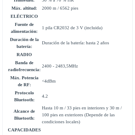
Humedad:
30 % a 70 % HR
Máx. altitud:
2000 m / 6562 pies
ELÉCTRICO
Fuente de
1 pila CR2032 de 3 V (incluida)
alimentación:
Duración de la
Duración de la batería: hasta 2 años
batería:
RADIO
Banda de
2400 - 2483,5MHz
radiofrecuencia:
Máx. Potencia
<4dBm
de RF:
Protocolo
4.2
Bluetooth:
Hasta 10 m / 33 pies en interiores y 30 m /
Alcance de
100 pies en exteriores (Depende de las
Bluetooth:
condiciones locales)
CAPACIDADES