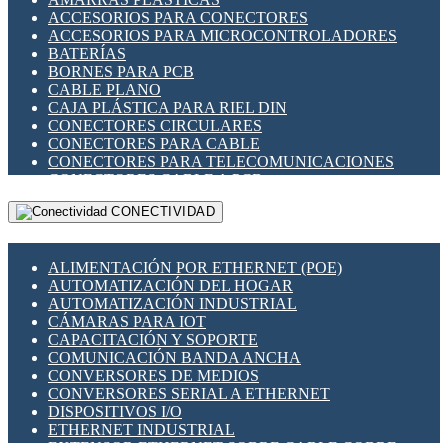
ENCHUFES INDUSTRIALES
ACCESORIOS PARA CONECTORES
INDICADORES PARA PANEL
ACCESORIOS PARA MICROCONTROLADORES
INTERFACES DE RELÉ
BATERÍAS
INTERRUPTORES FIN DE CARRERA
BORNES PARA PCB
LLAVES CONMUTADORAS
CABLE PLANO
MEDIDORES DE ENERGÍA Y TC'S DE CORRIENTE
CAJA PLÁSTICA PARA RIEL DIN
MOTORES PASO A PASO
CONECTORES CIRCULARES
PANTALLAS HMI
CONECTORES PARA CABLE
PLC -CONTROLADORES LÓGICO PROGRAMABLES
CONECTORES PARA TELECOMUNICACIONES
PROGRAMADORES DE HORARIO
CONECTORES CABLE A PCB
PROTECCIÓN ELÉCTRICA
CONECTORES PCB A CABLE
RELÉS DE PROTECCIÓN
CONECTIVIDAD
DIP SWITCHES
SENSORES CAPACITIVOS
DISPLAYS 7 SEGMENTOS
SENSORES DE POSICIÓN LINEAL
FUSIBLES Y PORTAFUSIBLES
SENSORES FOTOELÉCTRICOS
ALIMENTACIÓN POR ETHERNET (POE)
HERRAMIENTAS VARIAS
SENSORES INDUCTIVOS
AUTOMATIZACIÓN DEL HOGAR
ILUMINACIÓN LED
TEMPORIZADORES
AUTOMATIZACIÓN INDUSTRIAL
INTERRUPTORES REED
VARIACS
CÁMARAS PARA IOT
INTERFACES DE RELÉ
VARIADORES DE FRECUENCIA [VDF]
CAPACITACIÓN Y SOPORTE
OTROS RELÉS
SECCIONADORES - INTERRUPTORES
COMUNICACIÓN BANDA ANCHA
PROTECCIÓN TÉRMICA
MAQUINARIA
CONVERSORES DE MEDIOS
RELÉS AUTOMOTRICES
CONVERSORES SERIAL A ETHERNET
RELÉS DE SEÑAL
DISPOSITIVOS I/O
RELÉS DE ESTADO SÓLIDO SSR
ETHERNET INDUSTRIAL
RELÉS INDUSTRIALES
EXTENSOR ETHERNET SOBRE CABLE COBRE