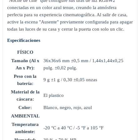
"Noche de cine" que configure sus tiras de luz RGBW2
conectadas en un color azul tenue, creando la atmósfera
perfecta para su experiencia cinematográfica. Al salir de casa,
active la escena "Ausente" previamente configurada para apagar
todas las luces de su casa y cerrar la puerta con solo un clic.
Especificaciones
FÍSICO
Tamaño (Al x
36x36x6 mm ±0,5 mm / 1,44х1,44х0,25
An x Pr):
pulg. ±0,02 pulg.
Peso con la
9 g ±1 g / 0,30 ±0,05 onzas
batería:
Material de la
El plastico
cáscara:
Color:
Blanco, negro, rojo, azul
AMBIENTAL
Temperatura
-20 °C a 40 °C / -5 °F a 105 °F
ambiente: