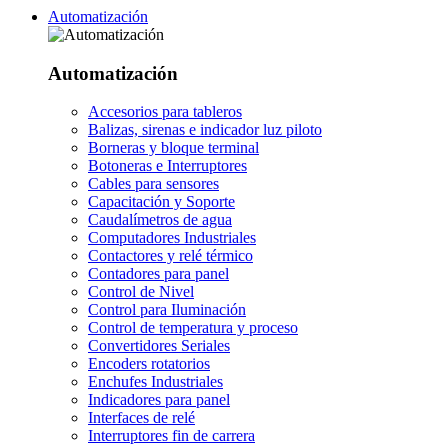
Automatización
Automatización
Accesorios para tableros
Balizas, sirenas e indicador luz piloto
Borneras y bloque terminal
Botoneras e Interruptores
Cables para sensores
Capacitación y Soporte
Caudalímetros de agua
Computadores Industriales
Contactores y relé térmico
Contadores para panel
Control de Nivel
Control para Iluminación
Control de temperatura y proceso
Convertidores Seriales
Encoders rotatorios
Enchufes Industriales
Indicadores para panel
Interfaces de relé
Interruptores fin de carrera