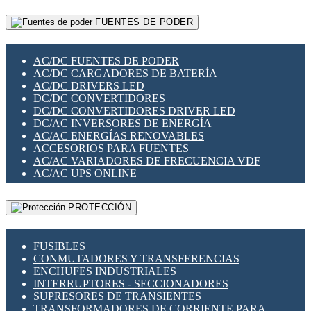
RELÉS INTELIGENTES WIFI
GATEWAY LORAWAN
RELÉS MINIATURA DE POTENCIA
FUENTES DE PODER
GESTIÓN DE REDES
SENSORES MAGNÉTICOS
INFRAESTRUCTURA ETHERCAT
SOPORTE PARA CIRCUITO IMPRESO
PERIFÉRICOS DE RED
SOQUETES PARA RELÉ
AC/DC FUENTES DE PODER
PLACAS MODULARES IOT
SWITCH Y MICROSWITCH
AC/DC CARGADORES DE BATERÍA
SWITCHES Y REDES WIFI
TARJETAS PI
AC/DC DRIVERS LED
SOLUCIONES IOT
UNIÓN Y DERIVACIÓN DE CABLE
DC/DC CONVERTIDORES
SOLUCIONES LORAWAN
DC/DC CONVERTIDORES DRIVER LED
SOLUCIONES RED CELULAR
DC/AC INVERSORES DE ENERGÍA
SEGURIDAD PARA REDES
AC/AC ENERGÍAS RENOVABLES
SWITCHES LAN
ACCESORIOS PARA FUENTES
TELEFONÍA IP (VOIP)
AC/AC VARIADORES DE FRECUENCIA VDF
VIGILANCIA IP (CCTV)
AC/AC UPS ONLINE
MESHTASTIC
PROTECCIÓN
FUSIBLES
CONMUTADORES Y TRANSFERENCIAS
ENCHUFES INDUSTRIALES
INTERRUPTORES - SECCIONADORES
SUPRESORES DE TRANSIENTES
TRANSFORMADORES DE CORRIENTE PARA