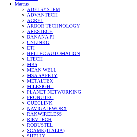
Marcas
ADELSYSTEM
ADVANTECH
ACREL
ARBOR TECHNOLOGY
ARESTECH
BANANA PI
CNLINKO
ETI
HELTEC AUTOMATION
LTECH
MBS
MEAN WELL
MSA SAFETY
METALTEX
MILESIGHT
PLANET NETWORKING
PRONUTEC
QUECLINK
NAVIGATEWORX
RAKWIRELESS
RIEVTECH
ROBUSTEL
SCAME (ITALIA)
SHELLY