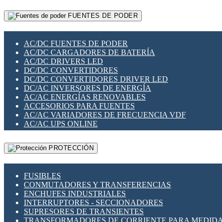
RELÉS INTELIGENTES WIFI
GATEWAY LORAWAN
RELÉS MINIATURA DE POTENCIA
FUENTES DE PODER
GESTIÓN DE REDES
SENSORES MAGNÉTICOS
INFRAESTRUCTURA ETHERCAT
SOPORTE PARA CIRCUITO IMPRESO
PERIFÉRICOS DE RED
SOQUETES PARA RELÉ
AC/DC FUENTES DE PODER
PLACAS MODULARES IOT
SWITCH Y MICROSWITCH
AC/DC CARGADORES DE BATERÍA
SWITCHES Y REDES WIFI
TARJETAS PI
AC/DC DRIVERS LED
SOLUCIONES IOT
UNIÓN Y DERIVACIÓN DE CABLE
DC/DC CONVERTIDORES
SOLUCIONES LORAWAN
DC/DC CONVERTIDORES DRIVER LED
SOLUCIONES RED CELULAR
DC/AC INVERSORES DE ENERGÍA
SEGURIDAD PARA REDES
AC/AC ENERGÍAS RENOVABLES
SWITCHES LAN
ACCESORIOS PARA FUENTES
TELEFONÍA IP (VOIP)
AC/AC VARIADORES DE FRECUENCIA VDF
VIGILANCIA IP (CCTV)
AC/AC UPS ONLINE
MESHTASTIC
PROTECCIÓN
FUSIBLES
CONMUTADORES Y TRANSFERENCIAS
ENCHUFES INDUSTRIALES
INTERRUPTORES - SECCIONADORES
SUPRESORES DE TRANSIENTES
TRANSFORMADORES DE CORRIENTE PARA MEDID