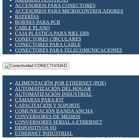
ENCHUFES INDUSTRIALES
ACCESORIOS PARA CONECTORES
INDICADORES PARA PANEL
ACCESORIOS PARA MICROCONTROLADORES
INTERFACES DE RELÉ
BATERÍAS
INTERRUPTORES FIN DE CARRERA
BORNES PARA PCB
LLAVES CONMUTADORAS
CABLE PLANO
MEDIDORES DE ENERGÍA Y TC'S DE CORRIENTE
CAJA PLÁSTICA PARA RIEL DIN
MOTORES PASO A PASO
CONECTORES CIRCULARES
PANTALLAS HMI
CONECTORES PARA CABLE
PLC -CONTROLADORES LÓGICO PROGRAMABLES
CONECTORES PARA TELECOMUNICACIONES
PROGRAMADORES DE HORARIO
CONECTORES CABLE A PCB
PROTECCIÓN ELÉCTRICA
CONECTORES PCB A CABLE
RELÉS DE PROTECCIÓN
CONECTIVIDAD
DIP SWITCHES
SENSORES CAPACITIVOS
DISPLAYS 7 SEGMENTOS
SENSORES DE POSICIÓN LINEAL
FUSIBLES Y PORTAFUSIBLES
SENSORES FOTOELÉCTRICOS
ALIMENTACIÓN POR ETHERNET (POE)
HERRAMIENTAS VARIAS
SENSORES INDUCTIVOS
AUTOMATIZACIÓN DEL HOGAR
ILUMINACIÓN LED
TEMPORIZADORES
AUTOMATIZACIÓN INDUSTRIAL
INTERRUPTORES REED
VARIACS
CÁMARAS PARA IOT
INTERFACES DE RELÉ
VARIADORES DE FRECUENCIA [VDF]
CAPACITACIÓN Y SOPORTE
OTROS RELÉS
SECCIONADORES - INTERRUPTORES
COMUNICACIÓN BANDA ANCHA
PROTECCIÓN TÉRMICA
MAQUINARIA
CONVERSORES DE MEDIOS
RELÉS AUTOMOTRICES
CONVERSORES SERIAL A ETHERNET
RELÉS DE SEÑAL
DISPOSITIVOS I/O
RELÉS DE ESTADO SÓLIDO SSR
ETHERNET INDUSTRIAL
RELÉS INDUSTRIALES
EXTENSOR ETHERNET SOBRE CABLE COBRE