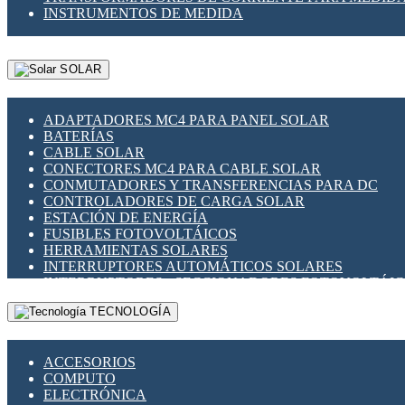
INSTRUMENTOS DE MEDIDA
SOLAR
ADAPTADORES MC4 PARA PANEL SOLAR
BATERÍAS
CABLE SOLAR
CONECTORES MC4 PARA CABLE SOLAR
CONMUTADORES Y TRANSFERENCIAS PARA DC
CONTROLADORES DE CARGA SOLAR
ESTACIÓN DE ENERGÍA
FUSIBLES FOTOVOLTÁICOS
HERRAMIENTAS SOLARES
INTERRUPTORES AUTOMÁTICOS SOLARES
INTERRUPTORES - SECCIONADORES FOTOVOLTÁI
MONTAJE PANEL SOLAR
TECNOLOGÍA
PORTA FUSIBLES Y SECCIONADORES FOTOVOLTAI
SUPRESOR DE TRANSIENTES SPDS PARA APLICACI
ACCESORIOS
COMPUTO
ELECTRÓNICA