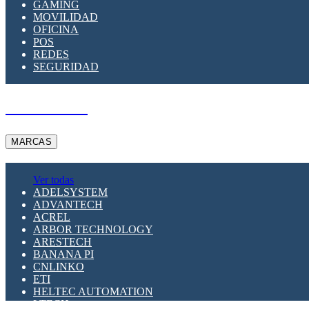
GAMING
MOVILIDAD
OFICINA
POS
REDES
SEGURIDAD
A PEDIDO
MARCAS
Ver todas
ADELSYSTEM
ADVANTECH
ACREL
ARBOR TECHNOLOGY
ARESTECH
BANANA PI
CNLINKO
ETI
HELTEC AUTOMATION
LTECH