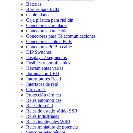
Baterías
Bornes para PCB
Cable plano
Caja plástica para riel din
Conectores Circulares
Conectores para cable
Conectores para Telecomunicaciones
Conectores cable a PCB
Conectores PCB a cable
DIP Switches
Displays 7 segmentos
Fusibles y portafusibles
Herramientas varias
Iluminación LED
Interruptores Reed
Interfaces de relé
Otros relés
Protección térmica
Relés automotrices
Relés de señal
Relés de estado sólido SSR
Relés Industriales
Relés inteligentes WIFI
Relés miniatura de potencia
Sensores Magnéticos