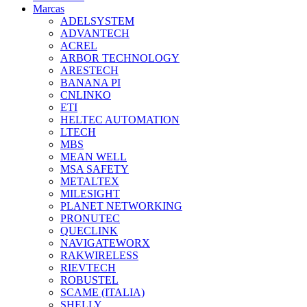
Marcas
ADELSYSTEM
ADVANTECH
ACREL
ARBOR TECHNOLOGY
ARESTECH
BANANA PI
CNLINKO
ETI
HELTEC AUTOMATION
LTECH
MBS
MEAN WELL
MSA SAFETY
METALTEX
MILESIGHT
PLANET NETWORKING
PRONUTEC
QUECLINK
NAVIGATEWORX
RAKWIRELESS
RIEVTECH
ROBUSTEL
SCAME (ITALIA)
SHELLY