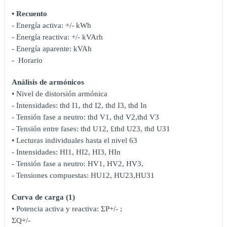
• Recuento
- Energía activa: +/- kWh
- Energía reactiva: +/- kVArh
- Energía aparente: kVAh
- Horario
Análisis de armónicos
• Nivel de distorsión armónica
- Intensidades: thd I1, thd I2, thd I3, thd In
- Tensión fase a neutro: thd V1, thd V2,thd V3
- Tensión entre fases: thd U12, £thd U23, thd U31
• Lecturas individuales hasta el nivel 63
- Intensidades: HI1, HI2, HI3, HIn
- Tensión fase a neutro: HV1, HV2, HV3,
- Tensiones compuestas: HU12, HU23,HU31
Curva de carga (1)
• Potencia activa y reactiva: ΣP+/- ;
ΣQ+/-