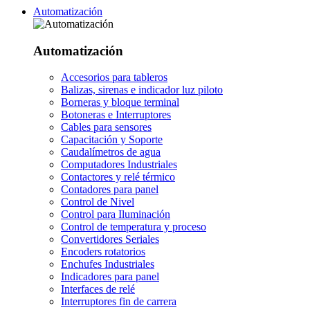
Automatización
Automatización
Accesorios para tableros
Balizas, sirenas e indicador luz piloto
Borneras y bloque terminal
Botoneras e Interruptores
Cables para sensores
Capacitación y Soporte
Caudalímetros de agua
Computadores Industriales
Contactores y relé térmico
Contadores para panel
Control de Nivel
Control para Iluminación
Control de temperatura y proceso
Convertidores Seriales
Encoders rotatorios
Enchufes Industriales
Indicadores para panel
Interfaces de relé
Interruptores fin de carrera