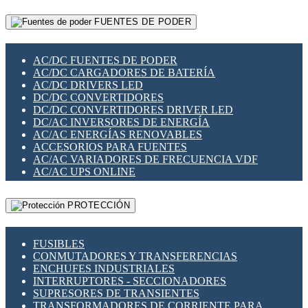
RELÉS INTELIGENTES WIFI
GATEWAY LORAWAN
RELÉS MINIATURA DE POTENCIA
FUENTES DE PODER
GESTIÓN DE REDES
SENSORES MAGNÉTICOS
INFRAESTRUCTURA ETHERCAT
SOPORTE PARA CIRCUITO IMPRESO
PERIFÉRICOS DE RED
SOQUETES PARA RELÉ
AC/DC FUENTES DE PODER
PLACAS MODULARES IOT
SWITCH Y MICROSWITCH
AC/DC CARGADORES DE BATERÍA
SWITCHES Y REDES WIFI
TARJETAS PI
AC/DC DRIVERS LED
SOLUCIONES IOT
UNIÓN Y DERIVACIÓN DE CABLE
DC/DC CONVERTIDORES
SOLUCIONES LORAWAN
DC/DC CONVERTIDORES DRIVER LED
SOLUCIONES RED CELULAR
DC/AC INVERSORES DE ENERGÍA
SEGURIDAD PARA REDES
AC/AC ENERGÍAS RENOVABLES
SWITCHES LAN
ACCESORIOS PARA FUENTES
TELEFONÍA IP (VOIP)
AC/AC VARIADORES DE FRECUENCIA VDF
VIGILANCIA IP (CCTV)
AC/AC UPS ONLINE
MESHTASTIC
PROTECCIÓN
FUSIBLES
CONMUTADORES Y TRANSFERENCIAS
ENCHUFES INDUSTRIALES
INTERRUPTORES - SECCIONADORES
SUPRESORES DE TRANSIENTES
TRANSFORMADORES DE CORRIENTE PARA