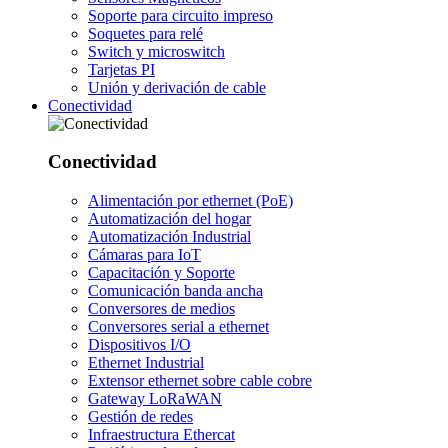
Soporte para circuito impreso
Soquetes para relé
Switch y microswitch
Tarjetas PI
Unión y derivación de cable
Conectividad
Conectividad
Alimentación por ethernet (PoE)
Automatización del hogar
Automatización Industrial
Cámaras para IoT
Capacitación y Soporte
Comunicación banda ancha
Conversores de medios
Conversores serial a ethernet
Dispositivos I/O
Ethernet Industrial
Extensor ethernet sobre cable cobre
Gateway LoRaWAN
Gestión de redes
Infraestructura Ethercat