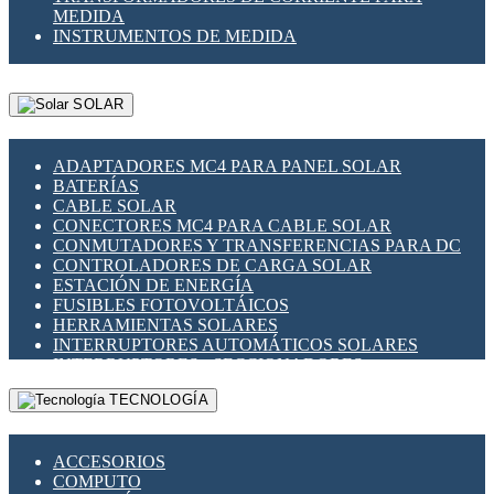
MEDIDA
INSTRUMENTOS DE MEDIDA
SOLAR
ADAPTADORES MC4 PARA PANEL SOLAR
BATERÍAS
CABLE SOLAR
CONECTORES MC4 PARA CABLE SOLAR
CONMUTADORES Y TRANSFERENCIAS PARA DC
CONTROLADORES DE CARGA SOLAR
ESTACIÓN DE ENERGÍA
FUSIBLES FOTOVOLTÁICOS
HERRAMIENTAS SOLARES
INTERRUPTORES AUTOMÁTICOS SOLARES
INTERRUPTORES - SECCIONADORES
FOTOVOLTÁICOS
TECNOLOGÍA
MONTAJE PANEL SOLAR
PORTA FUSIBLES Y SECCIONADORES
FOTOVOLTAICOS
ACCESORIOS
SUPRESOR DE TRANSIENTES SPDS PARA
COMPUTO
APLICACIONES FOTOVOLTAICAS