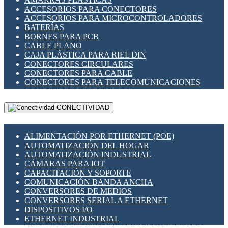
ENCHUFES INDUSTRIALES
ACCESORIOS PARA CONECTORES
INDICADORES PARA PANEL
ACCESORIOS PARA MICROCONTROLADORES
INTERFACES DE RELÉ
BATERÍAS
INTERRUPTORES FIN DE CARRERA
BORNES PARA PCB
LLAVES CONMUTADORAS
CABLE PLANO
MEDIDORES DE ENERGÍA Y TC'S DE CORRIENTE
CAJA PLÁSTICA PARA RIEL DIN
MOTORES PASO A PASO
CONECTORES CIRCULARES
PANTALLAS HMI
CONECTORES PARA CABLE
PLC -CONTROLADORES LÓGICO PROGRAMABLES
CONECTORES PARA TELECOMUNICACIONES
PROGRAMADORES DE HORARIO
CONECTORES CABLE A PCB
PROTECCIÓN ELÉCTRICA
CONECTORES PCB A CABLE
RELÉS DE PROTECCIÓN
CONECTIVIDAD
DIP SWITCHES
SENSORES CAPACITIVOS
DISPLAYS 7 SEGMENTOS
SENSORES DE POSICIÓN LINEAL
FUSIBLES Y PORTAFUSIBLES
SENSORES FOTOELÉCTRICOS
ALIMENTACIÓN POR ETHERNET (POE)
HERRAMIENTAS VARIAS
SENSORES INDUCTIVOS
AUTOMATIZACIÓN DEL HOGAR
ILUMINACIÓN LED
TEMPORIZADORES
AUTOMATIZACIÓN INDUSTRIAL
INTERRUPTORES REED
VARIACS
CÁMARAS PARA IOT
INTERFACES DE RELÉ
VARIADORES DE FRECUENCIA [VDF]
CAPACITACIÓN Y SOPORTE
OTROS RELÉS
SECCIONADORES - INTERRUPTORES
COMUNICACIÓN BANDA ANCHA
PROTECCIÓN TÉRMICA
MAQUINARIA
CONVERSORES DE MEDIOS
RELÉS AUTOMOTRICES
CONVERSORES SERIAL A ETHERNET
RELÉS DE SEÑAL
DISPOSITIVOS I/O
RELÉS DE ESTADO SÓLIDO SSR
ETHERNET INDUSTRIAL
RELÉS INDUSTRIALES
EXTENSOR ETHERNET SOBRE CABLE COBRE