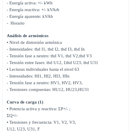
- Energía activa: +/- kWh
- Energía reactiva: +/- kVArh
- Energía aparente: kVAh
- Horario
Análisis de armónicos
• Nivel de distorsión armónica
- Intensidades: thd I1, thd I2, thd I3, thd In
- Tensión fase a neutro: thd V1, thd V2,thd V3
- Tensión entre fases: thd U12, £thd U23, thd U31
• Lecturas individuales hasta el nivel 63
- Intensidades: HI1, HI2, HI3, HIn
- Tensión fase a neutro: HV1, HV2, HV3,
- Tensiones compuestas: HU12, HU23,HU31
Curva de carga (1)
• Potencia activa y reactiva: ΣP+/- ;
ΣQ+/-
• Tensiones y frecuencia: V1, V2, V3,
U12, U23, U31, F