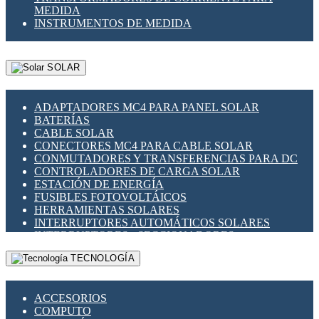
MEDIDA
INSTRUMENTOS DE MEDIDA
SOLAR
ADAPTADORES MC4 PARA PANEL SOLAR
BATERÍAS
CABLE SOLAR
CONECTORES MC4 PARA CABLE SOLAR
CONMUTADORES Y TRANSFERENCIAS PARA DC
CONTROLADORES DE CARGA SOLAR
ESTACIÓN DE ENERGÍA
FUSIBLES FOTOVOLTÁICOS
HERRAMIENTAS SOLARES
INTERRUPTORES AUTOMÁTICOS SOLARES
INTERRUPTORES - SECCIONADORES
FOTOVOLTÁICOS
TECNOLOGÍA
MONTAJE PANEL SOLAR
PORTA FUSIBLES Y SECCIONADORES
FOTOVOLTAICOS
ACCESORIOS
SUPRESOR DE TRANSIENTES SPDS PARA
COMPUTO
APLICACIONES FOTOVOLTAICAS