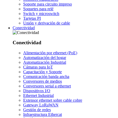
Soporte para circuito impreso
Soquetes para relé
Switch y microswitch
Tarjetas PI
Unión y derivación de cable
Conectividad
Conectividad
Alimentación por ethernet (PoE)
Automatización del hogar
Automatización Industrial
Cámaras para IoT
Capacitación y Soporte
Comunicación banda ancha
Conversores de medios
Conversores serial a ethernet
Dispositivos I/O
Ethernet Industrial
Extensor ethernet sobre cable cobre
Gateway LoRaWAN
Gestión de redes
Infraestructura Ethercat