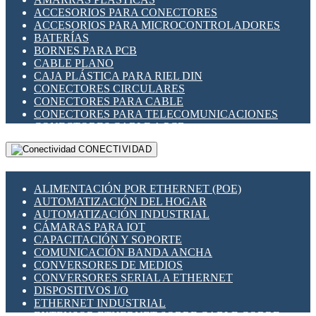
ENCHUFES INDUSTRIALES
ACCESORIOS PARA CONECTORES
INDICADORES PARA PANEL
ACCESORIOS PARA MICROCONTROLADORES
INTERFACES DE RELÉ
BATERÍAS
INTERRUPTORES FIN DE CARRERA
BORNES PARA PCB
LLAVES CONMUTADORAS
CABLE PLANO
MEDIDORES DE ENERGÍA Y TC'S DE CORRIENTE
CAJA PLÁSTICA PARA RIEL DIN
MOTORES PASO A PASO
CONECTORES CIRCULARES
PANTALLAS HMI
CONECTORES PARA CABLE
PLC -CONTROLADORES LÓGICO PROGRAMABLES
CONECTORES PARA TELECOMUNICACIONES
PROGRAMADORES DE HORARIO
CONECTORES CABLE A PCB
PROTECCIÓN ELÉCTRICA
CONECTORES PCB A CABLE
RELÉS DE PROTECCIÓN
CONECTIVIDAD
DIP SWITCHES
SENSORES CAPACITIVOS
DISPLAYS 7 SEGMENTOS
SENSORES DE POSICIÓN LINEAL
FUSIBLES Y PORTAFUSIBLES
SENSORES FOTOELÉCTRICOS
ALIMENTACIÓN POR ETHERNET (POE)
HERRAMIENTAS VARIAS
SENSORES INDUCTIVOS
AUTOMATIZACIÓN DEL HOGAR
ILUMINACIÓN LED
TEMPORIZADORES
AUTOMATIZACIÓN INDUSTRIAL
INTERRUPTORES REED
VARIACS
CÁMARAS PARA IOT
INTERFACES DE RELÉ
VARIADORES DE FRECUENCIA [VDF]
CAPACITACIÓN Y SOPORTE
OTROS RELÉS
SECCIONADORES - INTERRUPTORES
COMUNICACIÓN BANDA ANCHA
PROTECCIÓN TÉRMICA
MAQUINARIA
CONVERSORES DE MEDIOS
RELÉS AUTOMOTRICES
CONVERSORES SERIAL A ETHERNET
RELÉS DE SEÑAL
DISPOSITIVOS I/O
RELÉS DE ESTADO SÓLIDO SSR
ETHERNET INDUSTRIAL
RELÉS INDUSTRIALES
EXTENSOR ETHERNET SOBRE CABLE COBRE