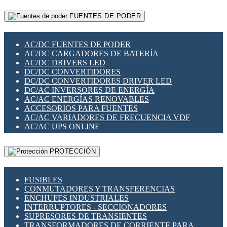
RELÉS INTELIGENTES WIFI
GATEWAY LORAWAN
RELÉS MINIATURA DE POTENCIA
FUENTES DE PODER
GESTIÓN DE REDES
SENSORES MAGNÉTICOS
INFRAESTRUCTURA ETHERCAT
SOPORTE PARA CIRCUITO IMPRESO
PERIFÉRICOS DE RED
SOQUETES PARA RELÉ
AC/DC FUENTES DE PODER
PLACAS MODULARES IOT
SWITCH Y MICROSWITCH
AC/DC CARGADORES DE BATERÍA
SWITCHES Y REDES WIFI
TARJETAS PI
AC/DC DRIVERS LED
SOLUCIONES IOT
UNIÓN Y DERIVACIÓN DE CABLE
DC/DC CONVERTIDORES
SOLUCIONES LORAWAN
DC/DC CONVERTIDORES DRIVER LED
SOLUCIONES RED CELULAR
DC/AC INVERSORES DE ENERGÍA
SEGURIDAD PARA REDES
AC/AC ENERGÍAS RENOVABLES
SWITCHES LAN
ACCESORIOS PARA FUENTES
TELEFONÍA IP (VOIP)
AC/AC VARIADORES DE FRECUENCIA VDF
VIGILANCIA IP (CCTV)
AC/AC UPS ONLINE
MESHTASTIC
PROTECCIÓN
FUSIBLES
CONMUTADORES Y TRANSFERENCIAS
ENCHUFES INDUSTRIALES
INTERRUPTORES - SECCIONADORES
SUPRESORES DE TRANSIENTES
TRANSFORMADORES DE CORRIENTE PARA