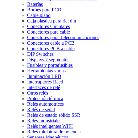
Baterías
Bornes para PCB
Cable plano
Caja plástica para riel din
Conectores Circulares
Conectores para cable
Conectores para Telecomunicaciones
Conectores cable a PCB
Conectores PCB a cable
DIP Switches
Displays 7 segmentos
Fusibles y portafusibles
Herramientas varias
Iluminación LED
Interruptores Reed
Interfaces de relé
Otros relés
Protección térmica
Relés automotrices
Relés de señal
Relés de estado sólido SSR
Relés Industriales
Relés inteligentes WIFI
Relés miniatura de potencia
Sensores Magnéticos