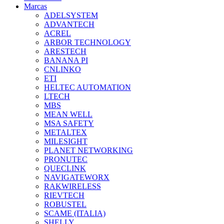
Marcas
ADELSYSTEM
ADVANTECH
ACREL
ARBOR TECHNOLOGY
ARESTECH
BANANA PI
CNLINKO
ETI
HELTEC AUTOMATION
LTECH
MBS
MEAN WELL
MSA SAFETY
METALTEX
MILESIGHT
PLANET NETWORKING
PRONUTEC
QUECLINK
NAVIGATEWORX
RAKWIRELESS
RIEVTECH
ROBUSTEL
SCAME (ITALIA)
SHELLY