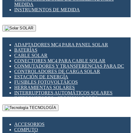
MEDIDA
INSTRUMENTOS DE MEDIDA
SOLAR
ADAPTADORES MC4 PARA PANEL SOLAR
BATERÍAS
CABLE SOLAR
CONECTORES MC4 PARA CABLE SOLAR
CONMUTADORES Y TRANSFERENCIAS PARA DC
CONTROLADORES DE CARGA SOLAR
ESTACIÓN DE ENERGÍA
FUSIBLES FOTOVOLTÁICOS
HERRAMIENTAS SOLARES
INTERRUPTORES AUTOMÁTICOS SOLARES
INTERRUPTORES - SECCIONADORES
FOTOVOLTÁICOS
TECNOLOGÍA
MONTAJE PANEL SOLAR
PORTA FUSIBLES Y SECCIONADORES
FOTOVOLTAICOS
ACCESORIOS
SUPRESOR DE TRANSIENTES SPDS PARA
COMPUTO
APLICACIONES FOTOVOLTAICAS