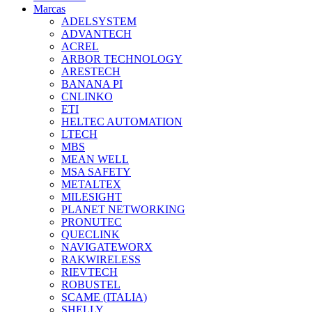
Marcas
ADELSYSTEM
ADVANTECH
ACREL
ARBOR TECHNOLOGY
ARESTECH
BANANA PI
CNLINKO
ETI
HELTEC AUTOMATION
LTECH
MBS
MEAN WELL
MSA SAFETY
METALTEX
MILESIGHT
PLANET NETWORKING
PRONUTEC
QUECLINK
NAVIGATEWORX
RAKWIRELESS
RIEVTECH
ROBUSTEL
SCAME (ITALIA)
SHELLY