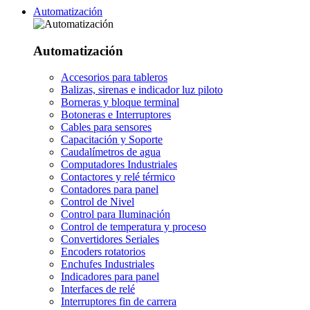
Automatización
Automatización
Accesorios para tableros
Balizas, sirenas e indicador luz piloto
Borneras y bloque terminal
Botoneras e Interruptores
Cables para sensores
Capacitación y Soporte
Caudalímetros de agua
Computadores Industriales
Contactores y relé térmico
Contadores para panel
Control de Nivel
Control para Iluminación
Control de temperatura y proceso
Convertidores Seriales
Encoders rotatorios
Enchufes Industriales
Indicadores para panel
Interfaces de relé
Interruptores fin de carrera