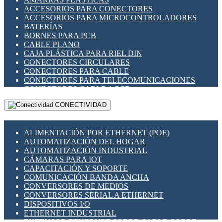
ENCHUFES INDUSTRIALES
ACCESORIOS PARA CONECTORES
INDICADORES PARA PANEL
ACCESORIOS PARA MICROCONTROLADORES
INTERFACES DE RELÉ
BATERÍAS
INTERRUPTORES FIN DE CARRERA
BORNES PARA PCB
LLAVES CONMUTADORAS
CABLE PLANO
MEDIDORES DE ENERGÍA Y TC'S DE CORRIENTE
CAJA PLÁSTICA PARA RIEL DIN
MOTORES PASO A PASO
CONECTORES CIRCULARES
PANTALLAS HMI
CONECTORES PARA CABLE
PLC -CONTROLADORES LÓGICO PROGRAMABLES
CONECTORES PARA TELECOMUNICACIONES
PROGRAMADORES DE HORARIO
CONECTORES CABLE A PCB
PROTECCIÓN ELÉCTRICA
CONECTORES PCB A CABLE
RELÉS DE PROTECCIÓN
CONECTIVIDAD
DIP SWITCHES
SENSORES CAPACITIVOS
DISPLAYS 7 SEGMENTOS
SENSORES DE POSICIÓN LINEAL
FUSIBLES Y PORTAFUSIBLES
SENSORES FOTOELÉCTRICOS
ALIMENTACIÓN POR ETHERNET (POE)
HERRAMIENTAS VARIAS
SENSORES INDUCTIVOS
AUTOMATIZACIÓN DEL HOGAR
ILUMINACIÓN LED
TEMPORIZADORES
AUTOMATIZACIÓN INDUSTRIAL
INTERRUPTORES REED
VARIACS
CÁMARAS PARA IOT
INTERFACES DE RELÉ
VARIADORES DE FRECUENCIA [VDF]
CAPACITACIÓN Y SOPORTE
OTROS RELÉS
SECCIONADORES - INTERRUPTORES
COMUNICACIÓN BANDA ANCHA
PROTECCIÓN TÉRMICA
MAQUINARIA
CONVERSORES DE MEDIOS
RELÉS AUTOMOTRICES
CONVERSORES SERIAL A ETHERNET
RELÉS DE SEÑAL
DISPOSITIVOS I/O
RELÉS DE ESTADO SÓLIDO SSR
ETHERNET INDUSTRIAL
RELÉS INDUSTRIALES
EXTENSOR ETHERNET SOBRE CABLE COBRE