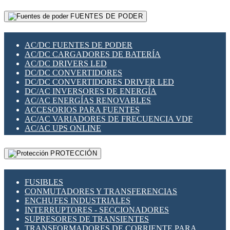
RELÉS INTELIGENTES WIFI
GATEWAY LORAWAN
RELÉS MINIATURA DE POTENCIA
FUENTES DE PODER
GESTIÓN DE REDES
SENSORES MAGNÉTICOS
INFRAESTRUCTURA ETHERCAT
SOPORTE PARA CIRCUITO IMPRESO
PERIFÉRICOS DE RED
SOQUETES PARA RELÉ
AC/DC FUENTES DE PODER
PLACAS MODULARES IOT
SWITCH Y MICROSWITCH
AC/DC CARGADORES DE BATERÍA
SWITCHES Y REDES WIFI
TARJETAS PI
AC/DC DRIVERS LED
SOLUCIONES IOT
UNIÓN Y DERIVACIÓN DE CABLE
DC/DC CONVERTIDORES
SOLUCIONES LORAWAN
DC/DC CONVERTIDORES DRIVER LED
SOLUCIONES RED CELULAR
DC/AC INVERSORES DE ENERGÍA
SEGURIDAD PARA REDES
AC/AC ENERGÍAS RENOVABLES
SWITCHES LAN
ACCESORIOS PARA FUENTES
TELEFONÍA IP (VOIP)
AC/AC VARIADORES DE FRECUENCIA VDF
VIGILANCIA IP (CCTV)
AC/AC UPS ONLINE
MESHTASTIC
PROTECCIÓN
FUSIBLES
CONMUTADORES Y TRANSFERENCIAS
ENCHUFES INDUSTRIALES
INTERRUPTORES - SECCIONADORES
SUPRESORES DE TRANSIENTES
TRANSFORMADORES DE CORRIENTE PARA