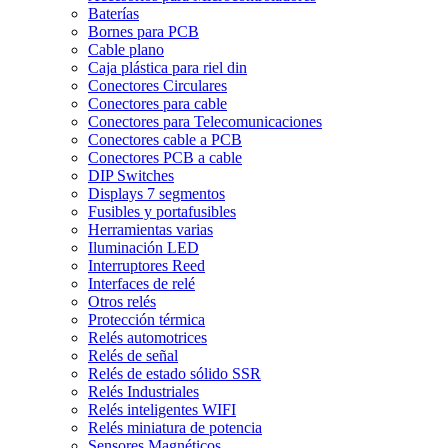
Baterías
Bornes para PCB
Cable plano
Caja plástica para riel din
Conectores Circulares
Conectores para cable
Conectores para Telecomunicaciones
Conectores cable a PCB
Conectores PCB a cable
DIP Switches
Displays 7 segmentos
Fusibles y portafusibles
Herramientas varias
Iluminación LED
Interruptores Reed
Interfaces de relé
Otros relés
Protección térmica
Relés automotrices
Relés de señal
Relés de estado sólido SSR
Relés Industriales
Relés inteligentes WIFI
Relés miniatura de potencia
Sensores Magnéticos