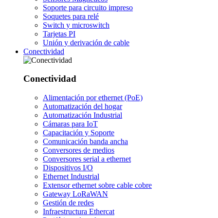
Soporte para circuito impreso
Soquetes para relé
Switch y microswitch
Tarjetas PI
Unión y derivación de cable
Conectividad
Conectividad
Alimentación por ethernet (PoE)
Automatización del hogar
Automatización Industrial
Cámaras para IoT
Capacitación y Soporte
Comunicación banda ancha
Conversores de medios
Conversores serial a ethernet
Dispositivos I/O
Ethernet Industrial
Extensor ethernet sobre cable cobre
Gateway LoRaWAN
Gestión de redes
Infraestructura Ethercat