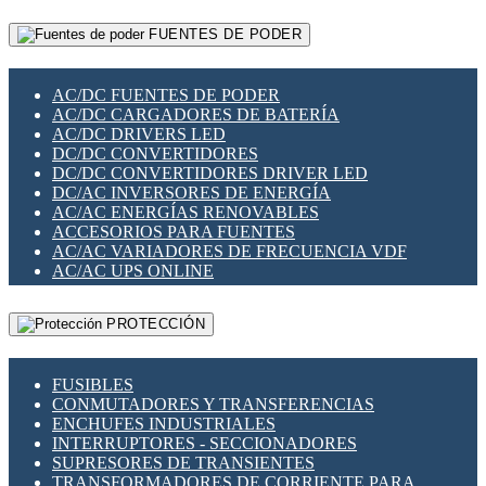
RELÉS INTELIGENTES WIFI
GATEWAY LORAWAN
RELÉS MINIATURA DE POTENCIA
FUENTES DE PODER
GESTIÓN DE REDES
SENSORES MAGNÉTICOS
INFRAESTRUCTURA ETHERCAT
SOPORTE PARA CIRCUITO IMPRESO
PERIFÉRICOS DE RED
SOQUETES PARA RELÉ
AC/DC FUENTES DE PODER
PLACAS MODULARES IOT
SWITCH Y MICROSWITCH
AC/DC CARGADORES DE BATERÍA
SWITCHES Y REDES WIFI
TARJETAS PI
AC/DC DRIVERS LED
SOLUCIONES IOT
UNIÓN Y DERIVACIÓN DE CABLE
DC/DC CONVERTIDORES
SOLUCIONES LORAWAN
DC/DC CONVERTIDORES DRIVER LED
SOLUCIONES RED CELULAR
DC/AC INVERSORES DE ENERGÍA
SEGURIDAD PARA REDES
AC/AC ENERGÍAS RENOVABLES
SWITCHES LAN
ACCESORIOS PARA FUENTES
TELEFONÍA IP (VOIP)
AC/AC VARIADORES DE FRECUENCIA VDF
VIGILANCIA IP (CCTV)
AC/AC UPS ONLINE
MESHTASTIC
PROTECCIÓN
FUSIBLES
CONMUTADORES Y TRANSFERENCIAS
ENCHUFES INDUSTRIALES
INTERRUPTORES - SECCIONADORES
SUPRESORES DE TRANSIENTES
TRANSFORMADORES DE CORRIENTE PARA