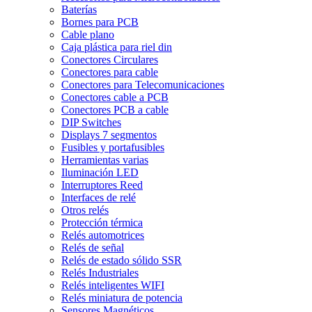
Baterías
Bornes para PCB
Cable plano
Caja plástica para riel din
Conectores Circulares
Conectores para cable
Conectores para Telecomunicaciones
Conectores cable a PCB
Conectores PCB a cable
DIP Switches
Displays 7 segmentos
Fusibles y portafusibles
Herramientas varias
Iluminación LED
Interruptores Reed
Interfaces de relé
Otros relés
Protección térmica
Relés automotrices
Relés de señal
Relés de estado sólido SSR
Relés Industriales
Relés inteligentes WIFI
Relés miniatura de potencia
Sensores Magnéticos