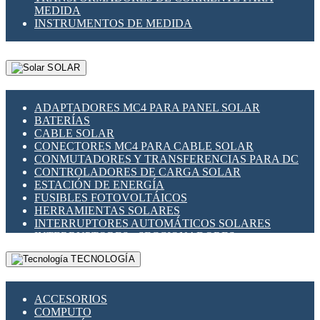
MEDIDA
INSTRUMENTOS DE MEDIDA
SOLAR
ADAPTADORES MC4 PARA PANEL SOLAR
BATERÍAS
CABLE SOLAR
CONECTORES MC4 PARA CABLE SOLAR
CONMUTADORES Y TRANSFERENCIAS PARA DC
CONTROLADORES DE CARGA SOLAR
ESTACIÓN DE ENERGÍA
FUSIBLES FOTOVOLTÁICOS
HERRAMIENTAS SOLARES
INTERRUPTORES AUTOMÁTICOS SOLARES
INTERRUPTORES - SECCIONADORES
FOTOVOLTÁICOS
TECNOLOGÍA
MONTAJE PANEL SOLAR
PORTA FUSIBLES Y SECCIONADORES
FOTOVOLTAICOS
ACCESORIOS
SUPRESOR DE TRANSIENTES SPDS PARA
COMPUTO
APLICACIONES FOTOVOLTAICAS