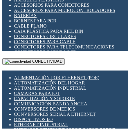
ENCHUFES INDUSTRIALES
ACCESORIOS PARA CONECTORES
INDICADORES PARA PANEL
ACCESORIOS PARA MICROCONTROLADORES
INTERFACES DE RELÉ
BATERÍAS
INTERRUPTORES FIN DE CARRERA
BORNES PARA PCB
LLAVES CONMUTADORAS
CABLE PLANO
MEDIDORES DE ENERGÍA Y TC'S DE CORRIENTE
CAJA PLÁSTICA PARA RIEL DIN
MOTORES PASO A PASO
CONECTORES CIRCULARES
PANTALLAS HMI
CONECTORES PARA CABLE
PLC -CONTROLADORES LÓGICO PROGRAMABLES
CONECTORES PARA TELECOMUNICACIONES
PROGRAMADORES DE HORARIO
CONECTORES CABLE A PCB
PROTECCIÓN ELÉCTRICA
CONECTORES PCB A CABLE
RELÉS DE PROTECCIÓN
CONECTIVIDAD
DIP SWITCHES
SENSORES CAPACITIVOS
DISPLAYS 7 SEGMENTOS
SENSORES DE POSICIÓN LINEAL
FUSIBLES Y PORTAFUSIBLES
SENSORES FOTOELÉCTRICOS
ALIMENTACIÓN POR ETHERNET (POE)
HERRAMIENTAS VARIAS
SENSORES INDUCTIVOS
AUTOMATIZACIÓN DEL HOGAR
ILUMINACIÓN LED
TEMPORIZADORES
AUTOMATIZACIÓN INDUSTRIAL
INTERRUPTORES REED
VARIACS
CÁMARAS PARA IOT
INTERFACES DE RELÉ
VARIADORES DE FRECUENCIA [VDF]
CAPACITACIÓN Y SOPORTE
OTROS RELÉS
SECCIONADORES - INTERRUPTORES
COMUNICACIÓN BANDA ANCHA
PROTECCIÓN TÉRMICA
MAQUINARIA
CONVERSORES DE MEDIOS
RELÉS AUTOMOTRICES
CONVERSORES SERIAL A ETHERNET
RELÉS DE SEÑAL
DISPOSITIVOS I/O
RELÉS DE ESTADO SÓLIDO SSR
ETHERNET INDUSTRIAL
RELÉS INDUSTRIALES
EXTENSOR ETHERNET SOBRE CABLE COBRE