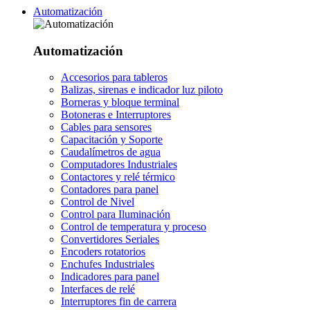
Automatización
Automatización
Accesorios para tableros
Balizas, sirenas e indicador luz piloto
Borneras y bloque terminal
Botoneras e Interruptores
Cables para sensores
Capacitación y Soporte
Caudalímetros de agua
Computadores Industriales
Contactores y relé térmico
Contadores para panel
Control de Nivel
Control para Iluminación
Control de temperatura y proceso
Convertidores Seriales
Encoders rotatorios
Enchufes Industriales
Indicadores para panel
Interfaces de relé
Interruptores fin de carrera