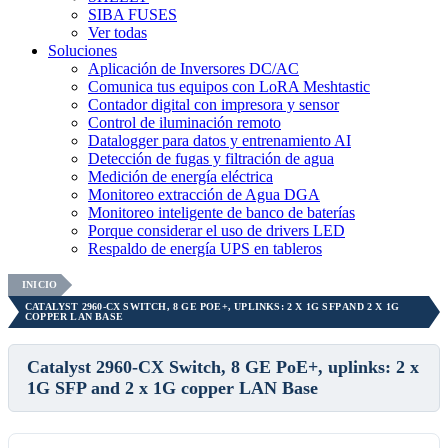
SIBA FUSES
Ver todas
Soluciones
Aplicación de Inversores DC/AC
Comunica tus equipos con LoRA Meshtastic
Contador digital con impresora y sensor
Control de iluminación remoto
Datalogger para datos y entrenamiento AI
Detección de fugas y filtración de agua
Medición de energía eléctrica
Monitoreo extracción de Agua DGA
Monitoreo inteligente de banco de baterías
Porque considerar el uso de drivers LED
Respaldo de energía UPS en tableros
INICIO
CATALYST 2960-CX SWITCH, 8 GE POE+, UPLINKS: 2 X 1G SFP AND 2 X 1G
COPPER LAN BASE
Catalyst 2960-CX Switch, 8 GE PoE+, uplinks: 2 x
1G SFP and 2 x 1G copper LAN Base