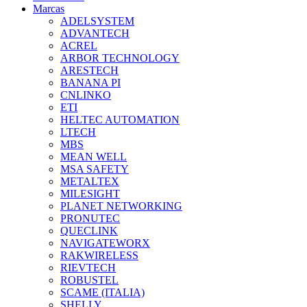
Marcas
ADELSYSTEM
ADVANTECH
ACREL
ARBOR TECHNOLOGY
ARESTECH
BANANA PI
CNLINKO
ETI
HELTEC AUTOMATION
LTECH
MBS
MEAN WELL
MSA SAFETY
METALTEX
MILESIGHT
PLANET NETWORKING
PRONUTEC
QUECLINK
NAVIGATEWORX
RAKWIRELESS
RIEVTECH
ROBUSTEL
SCAME (ITALIA)
SHELLY