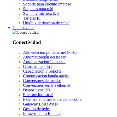
Soporte para circuito impreso
Soquetes para relé
Switch y microswitch
Tarjetas PI
Unión y derivación de cable
Conectividad
Conectividad
Alimentación por ethernet (PoE)
Automatización del hogar
Automatización Industrial
Cámaras para IoT
Capacitación y Soporte
Comunicación banda ancha
Conversores de medios
Conversores serial a ethernet
Dispositivos I/O
Ethernet Industrial
Extensor ethernet sobre cable cobre
Gateway LoRaWAN
Gestión de redes
Infraestructura Ethercat